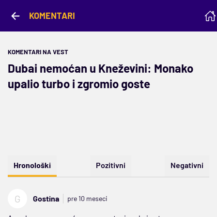
KOMENTARI
KOMENTARI NA VEST
Dubai nemoćan u Kneževini: Monako
upalio turbo i zgromio goste
Hronološki
Pozitivni
Negativni
G
Gostina
pre 10 meseci