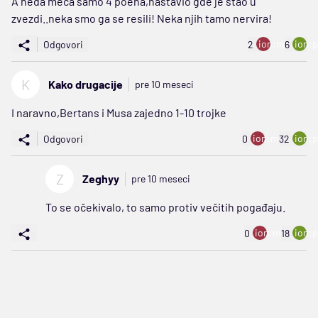
A neda meca samo 4 poena,nastavio gde je stao u
zvezdi..neka smo ga se resili! Neka njih tamo nervira!
ion:minus
ion:p
Odgovori
2
6
K
Kako drugacije
pre 10 meseci
I naravno,Bertans i Musa zajedno 1-10 trojke
ion:minus
ion:p
Odgovori
0
32
Z
Zeghyy
pre 10 meseci
To se očekivalo, to samo protiv večitih pogađaju.
ion:minus
ion:p
0
18