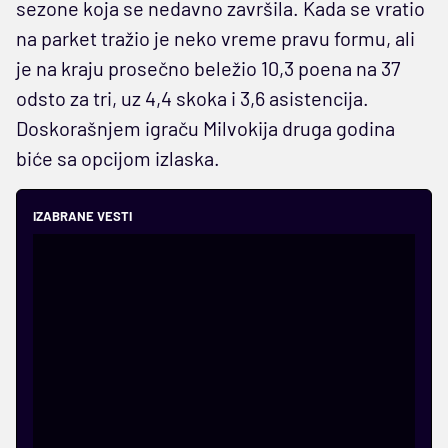
sezone koja se nedavno završila. Kada se vratio
na parket tražio je neko vreme pravu formu, ali
je na kraju prosečno beležio 10,3 poena na 37
odsto za tri, uz 4,4 skoka i 3,6 asistencija.
Doskorašnjem igraču Milvokija druga godina
biće sa opcijom izlaska.
IZABRANE VESTI