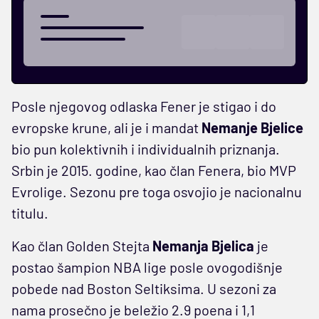
Posle njegovog odlaska Fener je stigao i do
evropske krune, ali je i mandat
Nemanje Bjelice
bio pun kolektivnih i individualnih priznanja.
Srbin je 2015. godine, kao član Fenera, bio MVP
Evrolige. Sezonu pre toga osvojio je nacionalnu
titulu.
Kao član Golden Stejta
Nemanja Bjelica
je
postao šampion NBA lige posle ovogodišnje
pobede nad Boston Seltiksima. U sezoni za
nama prosečno je beležio 2.9 poena i 1,1