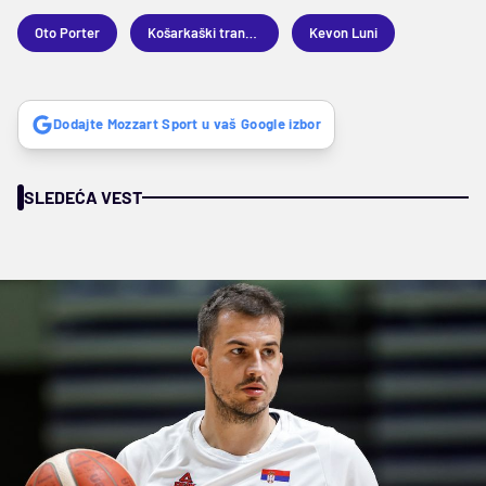
Oto Porter
Košarkaški transferi
Kevon Luni
Dodajte Mozzart Sport u vaš Google izbor
SLEDEĆA VEST