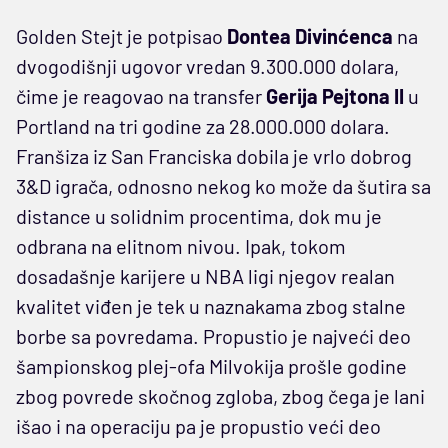
Golden Stejt je potpisao
Dontea Divinćenca
na
dvogodišnji ugovor vredan 9.300.000 dolara,
čime je reagovao na transfer
Gerija Pejtona II
u
Portland na tri godine za 28.000.000 dolara.
Franšiza iz San Franciska dobila je vrlo dobrog
3&D igrača, odnosno nekog ko može da šutira sa
distance u solidnim procentima, dok mu je
odbrana na elitnom nivou. Ipak, tokom
dosadašnje karijere u NBA ligi njegov realan
kvalitet viđen je tek u naznakama zbog stalne
borbe sa povredama. Propustio je najveći deo
šampionskog plej-ofa Milvokija prošle godine
zbog povrede skočnog zgloba, zbog čega je lani
išao i na operaciju pa je propustio veći deo