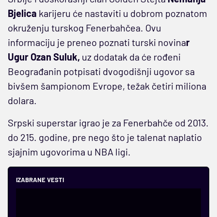
Bjelica
karijeru će nastaviti u dobrom poznatom
okruženju turskog Fenerbahčea. Ovu
informaciju je preneo poznati turski novina
r
Ugur Ozan Suluk,
uz dodatak da će rođeni
Beograđanin potpisati dvogodišnji ugovor sa
bivšem šampionom Evrope, težak četiri miliona
dolara.
Srpski superstar igrao je za Fenerbahče od 2013.
do 215. godine, pre nego što je talenat naplatio
sjajnim ugovorima u NBA ligi.
IZABRANE VESTI