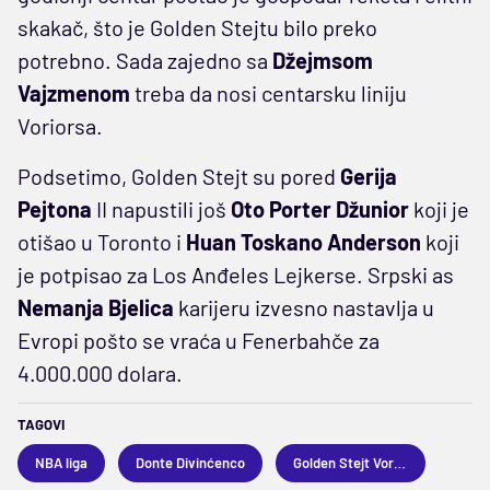
skakač, što je Golden Stejtu bilo preko
potrebno. Sada zajedno sa
Džejmsom
Vajzmenom
treba da nosi centarsku liniju
Voriorsa.
Podsetimo, Golden Stejt su pored
Gerija
Pejtona
II napustili još
Oto Porter Džunior
koji je
otišao u Toronto i
Huan Toskano Anderson
koji
je potpisao za Los Anđeles Lejkerse. Srpski as
Nemanja Bjelica
karijeru izvesno nastavlja u
Evropi pošto se vraća u Fenerbahče za
4.000.000 dolara.
TAGOVI
NBA liga
Donte Divinćenco
Golden Stejt Voriors