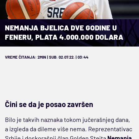
NEMANJA BJELICA DVE GODINE U
FENERU, PLATA 4.000.000 DOLARA
VREME ČITANJA: 2MIN | SUB. 02.07.22. | 03:44
Čini se da je posao završen
Bilo je takvih naznaka tokom jučerašnjeg dana,
a izgleda da dileme više nema. Reprezentativac
Srbije i doskorašnji član Golden Stejta
Nemanja