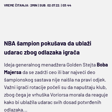
VREME ČITANJA: 2MIN | SUB. 02.07.22. | 03:44
NBA šampion pokušava da ublaži
udarac zbog odlazaka igrača
Ideja generalnog menadžera Golden Stejta
Boba
Majersa
da se zadrži ceo ili bar najveći deo
šampionskog sastava nije naišla na pravi odjek.
Važni igrači rotacije počeli su da napuštaju klub,
zbog čega je vrhuška Voriorsa morala da reaguje
kako bi ublažila udarac svih dosad potvrđenih
odlazaka...