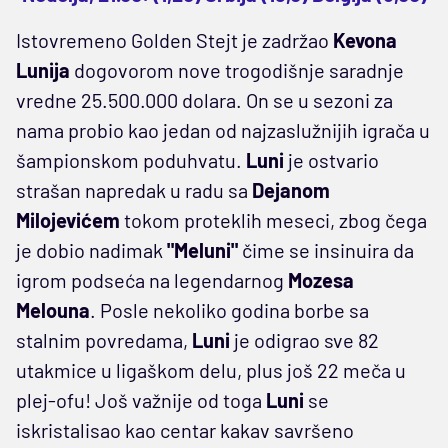
Istovremeno Golden Stejt je zadržao
Kevona
Lunija
dogovorom nove trogodišnje saradnje
vredne 25.500.000 dolara. On se u sezoni za
nama probio kao jedan od najzaslužnijih igrača u
šampionskom poduhvatu.
Luni
je ostvario
strašan napredak u radu sa
Dejanom
Milojevićem
tokom proteklih meseci, zbog čega
je dobio nadimak
"Meluni"
čime se insinuira da
igrom podseća na legendarnog
Mozesa
Melouna
. Posle nekoliko godina borbe sa
stalnim povredama,
Luni
je odigrao sve 82
utakmice u ligaškom delu, plus još 22 meča u
plej-ofu! Još važnije od toga
Luni
se
iskristalisao kao centar kakav savršeno