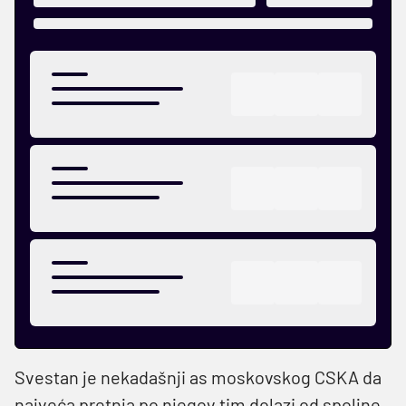
Svestan je nekadašnji as moskovskog CSKA da
najveća pretnja po njegov tim dolazi od spoljne