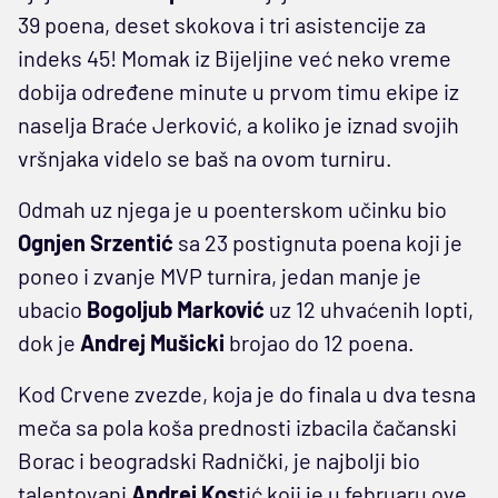
39 poena, deset skokova i tri asistencije za
indeks 45! Momak iz Bijeljine već neko vreme
dobija određene minute u prvom timu ekipe iz
naselja Braće Jerković, a koliko je iznad svojih
vršnjaka videlo se baš na ovom turniru.
Odmah uz njega je u poenterskom učinku bio
Ognjen Srzentić
sa 23 postignuta poena koji je
poneo i zvanje MVP turnira, jedan manje je
ubacio
Bogoljub Marković
uz 12 uhvaćenih lopti,
dok je
Andrej Mušicki
brojao do 12 poena.
Kod Crvene zvezde, koja je do finala u dva tesna
meča sa pola koša prednosti izbacila čačanski
Borac i beogradski Radnički, je najbolji bio
talentovani
Andrej Kos
tić koji je u februaru ove