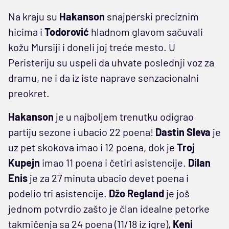
Na kraju su
Hakanson
snajperski preciznim
hicima i
Todorović
hladnom glavom sačuvali
kožu Mursiji i doneli joj treće mesto. U
Peristeriju su uspeli da uhvate poslednji voz za
dramu, ne i da iz iste naprave senzacionalni
preokret.
Hakanson
je u najboljem trenutku odigrao
partiju sezone i ubacio 22 poena!
Dastin Sleva
je
uz pet skokova imao i 12 poena, dok je
Troj
Kupejn
imao 11 poena i četiri asistencije.
Dilan
Enis
je za 27 minuta ubacio devet poena i
podelio tri asistencije.
Džo Regland
je još
jednom potvrdio zašto je član idealne petorke
takmičenja sa 24 poena (11/18 iz igre),
Keni