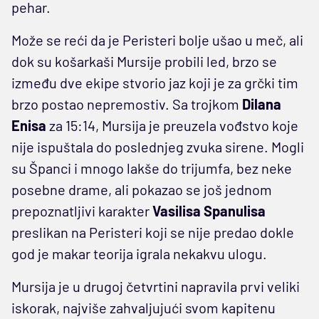
pehar.
Može se reći da je Peristeri bolje ušao u meč, ali
dok su košarkaši Mursije probili led, brzo se
između dve ekipe stvorio jaz koji je za grčki tim
brzo postao nepremostiv. Sa trojkom
Dilana
Enisa
za 15:14, Mursija je preuzela vođstvo koje
nije ispuštala do poslednjeg zvuka sirene. Mogli
su Španci i mnogo lakše do trijumfa, bez neke
posebne drame, ali pokazao se još jednom
prepoznatljivi karakter
Vasilisa Spanulisa
preslikan na Peristeri koji se nije predao dokle
god je makar teorija igrala nekakvu ulogu.
Mursija je u drugoj četvrtini napravila prvi veliki
iskorak, najviše zahvaljujući svom kapitenu