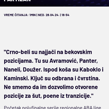
VREME ČITANJA: 1MIN | NED. 28.04.24. | 18:54
"Crno-beli su najjači na bekovskim
pozicijama. Tu su Avramović, Panter,
Naneli, Doužer. Ispod koša su Kaboklo i
Kaminski. Ključ su odbrana i čvrstina.
Ne smemo da im dozvolimo otvorene
pozicije za šut, poene iz tranzicije."
Početak polufinalne serije regionalne ABA lige