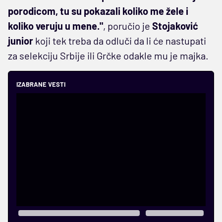
porodicom, tu su pokazali koliko me žele i
koliko veruju u mene."
, poručio je
Stojaković
junior
koji tek treba da odluči da li će nastupati
za selekciju Srbije ili Grčke odakle mu je majka.
IZABRANE VESTI