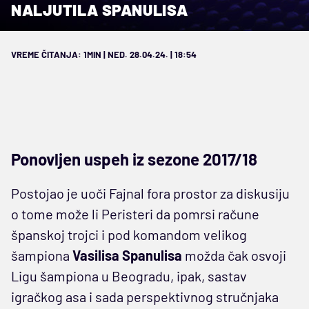
NALJUTILA SPANULISA
VREME ČITANJA: 1MIN | NED. 28.04.24. | 18:54
Ponovljen uspeh iz sezone 2017/18
Postojao je uoči Fajnal fora prostor za diskusiju
o tome može li Peristeri da pomrsi račune
španskoj trojci i pod komandom velikog
šampiona
Vasilisa Spanulisa
možda čak osvoji
Ligu šampiona u Beogradu, ipak, sastav
igračkog asa i sada perspektivnog stručnjaka