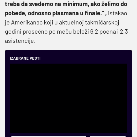
treba da svedemo na minimum, ako želimo do
pobede, odnosno plasmana u finale.” ,
istakao
je Amerikanac koji u aktuelnoj takmičarskoj
godini prosečno po meču beleži 6,2 poena i 2,3
asistencije.
IZABRANE VESTI