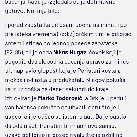
bacanja, kada je izgledalo da je definitivno
gotovo. No, nije bilo.
I pored zaostatka od osam poena na minut i po
pre isteka vremena (75:83) grčkim tim je odigrao
srcem i stigao do jednog poseda zaostatka
(82:85), ali je onda
Nikos Hugaz
, čovek koji je
pogodio dva slobodna bacanja upravo za minus
tri, napravio glupost koja je Peristeri koštala
možda i odlaska u produžetak. Njegov pokušaj
za tri iz ćoška na deset sekundi do kraja
izblokirao je
Marko Todorović,
a Grk je u padu i
van balansa pokušao da uhvati loptu što je i
uspeo, ali je otišao sa istom u aut. Da je pustio
da ode u aut, Peristeri bi imao novu šansu,
ovako poklonio je posed rivalu što je ozbiljno