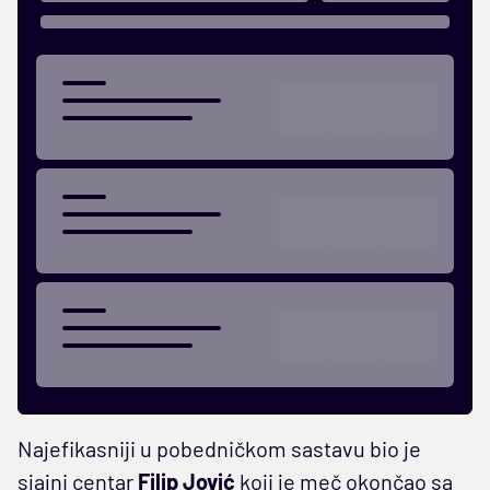
Najefikasniji u pobedničkom sastavu bio je
sjajni centar
Filip Jović
koji je meč okončao sa