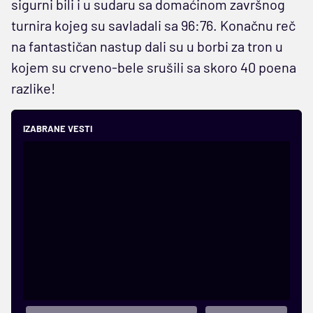
sigurni bili i u sudaru sa domaćinom završnog
turnira kojeg su savladali sa 96:76. Konačnu reč
na fantastičan nastup dali su u borbi za tron u
kojem su crveno-bele srušili sa skoro 40 poena
razlike!
IZABRANE VESTI