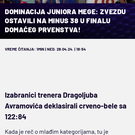
DOMINACIJA JUNIORA MEGE: ZVEZDU
OSTAVILI NA MINUS 38 U FINALU
DOMAĆEG PRVENSTVA!
VREME ČITANJA: 1MIN | NED. 28.04.24. | 18:54
Izabranici trenera Dragoljuba
Avramovića deklasirali crveno-bele sa
122:84
Kada je reč o mlađim kategorijama, tu je