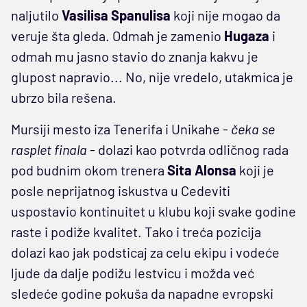
naljutilo
Vasilisa Spanulisa
koji nije mogao da
veruje šta gleda. Odmah je zamenio
Hugaza
i
odmah mu jasno stavio do znanja kakvu je
glupost napravio... No, nije vredelo, utakmica je
ubrzo bila rešena.
Mursiji mesto iza Tenerifa i Unikahe -
čeka se
rasplet finala
- dolazi kao potvrda odličnog rada
pod budnim okom trenera
Sita Alonsa
koji je
posle neprijatnog iskustva u Cedeviti
uspostavio kontinuitet u klubu koji svake godine
raste i podiže kvalitet. Tako i treća pozicija
dolazi kao jak podsticaj za celu ekipu i vodeće
ljude da dalje podižu lestvicu i možda već
sledeće godine pokuša da napadne evropski