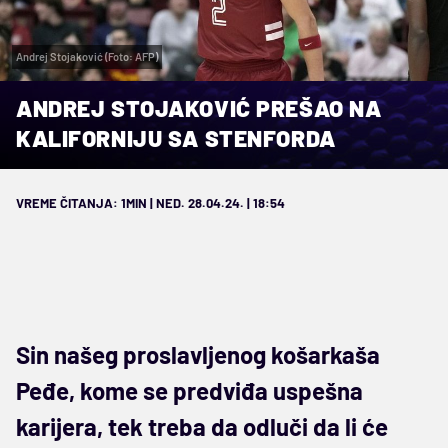
Andrej Stojaković (Foto: AFP)
ANDREJ STOJAKOVIĆ PREŠAO NA
KALIFORNIJU SA STENFORDA
VREME ČITANJA: 1MIN | NED. 28.04.24. | 18:54
Sin našeg proslavljenog košarkaša
Peđe, kome se predviđa uspešna
karijera, tek treba da odluči da li će