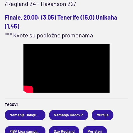
/Regland 24 - Hakanson 22/
Finale, 20.00: (3,05) Tenerife (15,0) Unikaha
(1,45)
*** Kvote su podložne promenama
TAGOVI
Nemanja Dangubić
Nemanja Radović
Mursija
FIBA Liga šampiona
Džo Regland
Peristeri