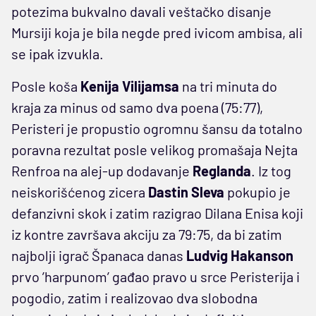
potezima bukvalno davali veštačko disanje
Mursiji koja je bila negde pred ivicom ambisa, ali
se ipak izvukla.
Posle koša
Kenija Vilijamsa
na tri minuta do
kraja za minus od samo dva poena (75:77),
Peristeri je propustio ogromnu šansu da totalno
poravna rezultat posle velikog promašaja Nejta
Renfroa na alej-up dodavanje
Reglanda
. Iz tog
neiskorišćenog zicera
Dastin Sleva
pokupio je
defanzivni skok i zatim razigrao Dilana Enisa koji
iz kontre završava akciju za 79:75, da bi zatim
najbolji igrač Španaca danas
Ludvig Hakanson
prvo ’harpunom’ gađao pravo u srce Peristerija i
pogodio, zatim i realizovao dva slobodna