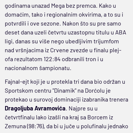
godinama unazad Mega bez premca. Kako u
domaćim, tako i regionalnim okvirima, a to su i
potvrdili i ove sezone. Nakon što su pre samo
deset dana uzeli četvrtu uzastopnu titulu u ABA
ligi, danas su više nego ubedljivim trijumfom
nad vršnjacima iz Crvene zvezde u finalu plej-
ofa rezultatom 122:84 odbranili tron i u
nacionalnom šampionatu.
Fajnal-ejt koji je u protekla tri dana bio održan u
Sportskom centru "Dinamik" na Dorćolu je
protekao u surovoj dominaciji izabranika trenera
Dragoljuba Avramovića
. Najpre su u
četvrtfinalu lako izašli na kraj sa Borcem iz
Zemuna (98:76), da bi u juče u polufinalu jednako