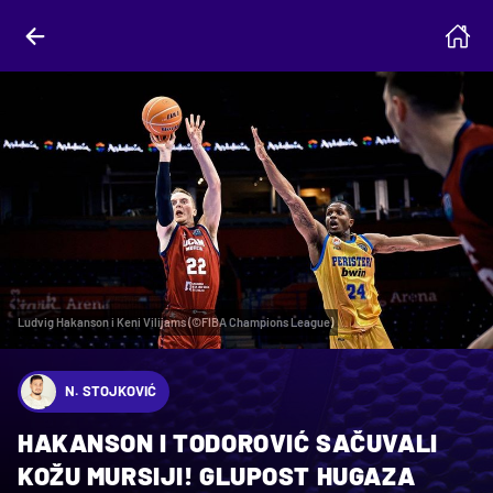
Ludvig Hakanson i Keni Vilijams (©FIBA Champions League)
N. STOJKOVIĆ
HAKANSON I TODOROVIĆ SAČUVALI
KOŽU MURSIJI! GLUPOST HUGAZA