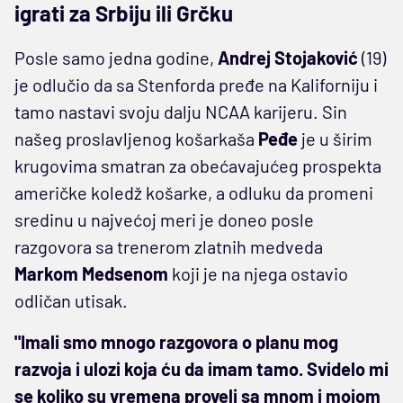
igrati za Srbiju ili Grčku
Posle samo jedna godine,
Andrej Stojaković
(19)
je odlučio da sa Stenforda pređe na Kaliforniju i
tamo nastavi svoju dalju NCAA karijeru. Sin
našeg proslavljenog košarkaša
Peđe
je u širim
krugovima smatran za obećavajućeg prospekta
američke koledž košarke, a odluku da promeni
sredinu u najvećoj meri je doneo posle
razgovora sa trenerom zlatnih medveda
Markom Medsenom
koji je na njega ostavio
odličan utisak.
"Imali smo mnogo razgovora o planu mog
razvoja i ulozi koja ću da imam tamo. Svidelo mi
se koliko su vremena proveli sa mnom i mojom