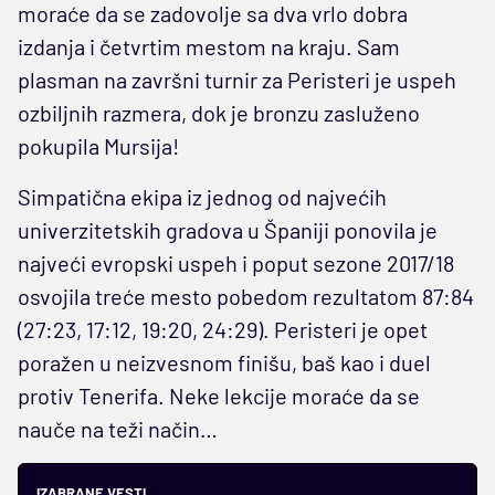
moraće da se zadovolje sa dva vrlo dobra
izdanja i četvrtim mestom na kraju. Sam
plasman na završni turnir za Peristeri je uspeh
ozbiljnih razmera, dok je bronzu zasluženo
pokupila Mursija!
Simpatična ekipa iz jednog od najvećih
univerzitetskih gradova u Španiji ponovila je
najveći evropski uspeh i poput sezone 2017/18
osvojila treće mesto pobedom rezultatom 87:84
(27:23, 17:12, 19:20, 24:29). Peristeri je opet
poražen u neizvesnom finišu, baš kao i duel
protiv Tenerifa. Neke lekcije moraće da se
nauče na teži način…
IZABRANE VESTI