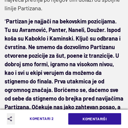
linije Partizana.
“
Partizan je najjači na bekovskim pozicijama.
Tu su Avramović, Panter, Naneli, Doužer. Ispod
koša su Kaboklo i Kaminski. Ključ su odbrana i
čvrstina. Ne smemo da dozvolimo Partizanu
otvorene pozicije za šut, poene iz tranzicije. U
dobroj smo formi, igramo na visokom nivou,
kao i svi u ekipi verujem da možemo da
stignemo do finala. Prva utakmica je od
ogromnog značaja. Borićemo se, daćemo sve
od sebe da stignemo do brejka pred navijačima
Partizana. Očekuje nas jako zahtevan posao, a
ljubitelji košarke će sigurno imati priliku da
KOMENTARI 2
KOMENTARIŠI
uživaju u odličnoj seriji.",
zaključio je Frimen.