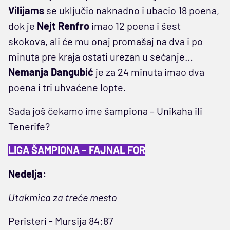
Vilijams
se uključio naknadno i ubacio 18 poena,
dok je
Nejt Renfro
imao 12 poena i šest
skokova, ali će mu onaj promašaj na dva i po
minuta pre kraja ostati urezan u sećanje…
Nemanja Dangubić
je za 24 minuta imao dva
poena i tri uhvaćene lopte.
Sada još čekamo ime šampiona – Unikaha ili
Tenerife?
LIGA ŠAMPIONA – FAJNAL FOR
Nedelja:
Utakmica za treće mesto
Peristeri - Mursija 84:87