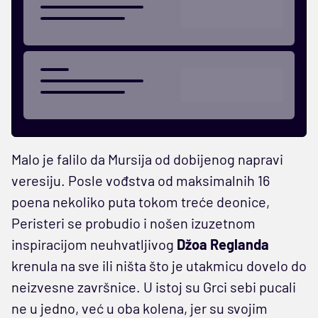
Malo je falilo da Mursija od dobijenog napravi
veresiju. Posle vođstva od maksimalnih 16
poena nekoliko puta tokom treće deonice,
Peristeri se probudio i nošen izuzetnom
inspiracijom neuhvatljivog
Džoa Reglanda
krenula na sve ili ništa što je utakmicu dovelo do
neizvesne završnice. U istoj su Grci sebi pucali
ne u jedno, već u oba kolena, jer su svojim