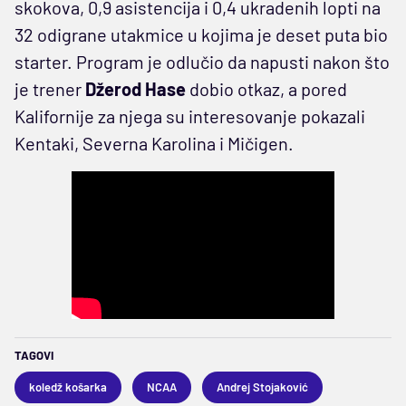
skokova, 0,9 asistencija i 0,4 ukradenih lopti na
32 odigrane utakmice u kojima je deset puta bio
starter. Program je odlučio da napusti nakon što
je trener
Džerod Hase
dobio otkaz, a pored
Kalifornije za njega su interesovanje pokazali
Kentaki, Severna Karolina i Mičigen.
TAGOVI
koledž košarka
NCAA
Andrej Stojaković