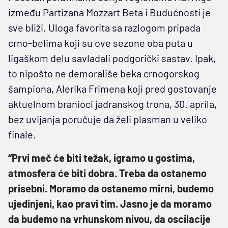
između Partizana Mozzart Beta i Budućnosti je
sve bliži. Uloga favorita sa razlogom pripada
crno-belima koji su ove sezone oba puta u
ligaškom delu savladali podgorički sastav. Ipak,
to nipošto ne demorališe beka crnogorskog
šampiona, Alerika Frimena koji pred gostovanje
aktuelnom branioci jadranskog trona, 30. aprila,
bez uvijanja poručuje da želi plasman u veliko
finale.
“Prvi meč će biti težak, igramo u gostima,
atmosfera će biti dobra. Treba da ostanemo
prisebni. Moramo da ostanemo mirni, budemo
ujedinjeni, kao pravi tim. Jasno je da moramo
da budemo na vrhunskom nivou, da oscilacije