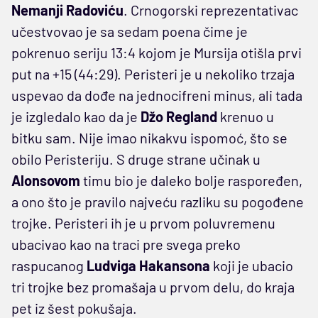
Nemanji Radoviću
. Crnogorski reprezentativac
učestvovao je sa sedam poena čime je
pokrenuo seriju 13:4 kojom je Mursija otišla prvi
put na +15 (44:29). Peristeri je u nekoliko trzaja
uspevao da dođe na jednocifreni minus, ali tada
je izgledalo kao da je
Džo Regland
krenuo u
bitku sam. Nije imao nikakvu ispomoć, što se
obilo Peristeriju. S druge strane učinak u
Alonsovom
timu bio je daleko bolje raspoređen,
a ono što je pravilo najveću razliku su pogođene
trojke. Peristeri ih je u prvom poluvremenu
ubacivao kao na traci pre svega preko
raspucanog
Ludviga Hakansona
koji je ubacio
tri trojke bez promašaja u prvom delu, do kraja
pet iz šest pokušaja.