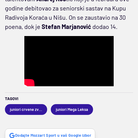
godine debitovao za seniorski sastav na Kupu
Radivoja Koraća u Nišu. On se zaustavio na 30
poena, dok je
Stefan Marjanović
dodao 14.
TAGOVI
juniori crvene zvezde
juniori Mega Leksa
Dodajte Mozzart Sport u vaš Google izbor