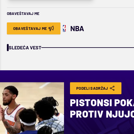
OBAVEŠTAVAJ ME
NBA
OBAVEŠTAVAJ ME
SLEDEĆA VEST
PODELI SADRŽAJ
PISTONSI POK
PROTIV NJUJ