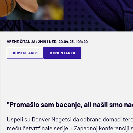
VREME ČITANJA: 2MIN | NED. 20.04.25. | 04:20
KOMENTARI 8
KOMENTARIŠI
"Promašio sam bacanje, ali našli smo n
Uspeli su Denver Nagetsi da odbrane domaći ter
meču četvrtfinale serije u Zapadnoj konferenciji s