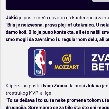
Jokić
je posle meča govorio na konferenciji za me
"Bila je neizvesna, prava plej-of utakmica. U n
damo koš. Bilo je puno kontakta, ali eto našli s
smo mogli da završimo i u regularnom delu, ali 
Klipersi su pustili
Ivicu Zubca
da brani
Jokića
jed
trostrukog MVP-a lige.
"To se dešava i to su te neke promene tokom ut
drugačija. Spremamo se za bilo šta što oni mogu