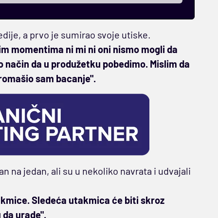
dije, a prvo je sumirao svoje utiske.
ekim momentima ni mi ni oni nismo mogli da
mo način da u produžetku pobedimo. Mislim da
promašio sam bacanje".
an na jedan, ali su u nekoliko navrata i udvajali
akmice. Sledeća utakmica će biti skroz
 da urade".