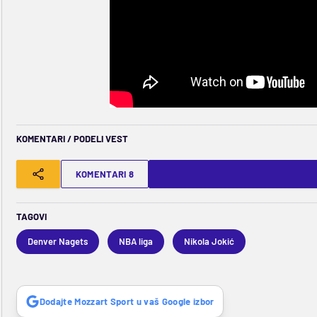
KOMENTARI / PODELI VEST
KOMENTARI 8
TAGOVI
Denver Nagets
NBA liga
Nikola Jokić
Dodajte Mozzart Sport u vaš Google izbor