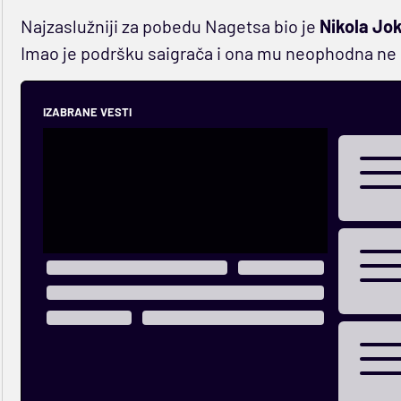
Najzaslužniji za pobedu Nagetsa bio je
Nikola Jo
Imao je podršku saigrača i ona mu neophodna ne
IZABRANE VESTI