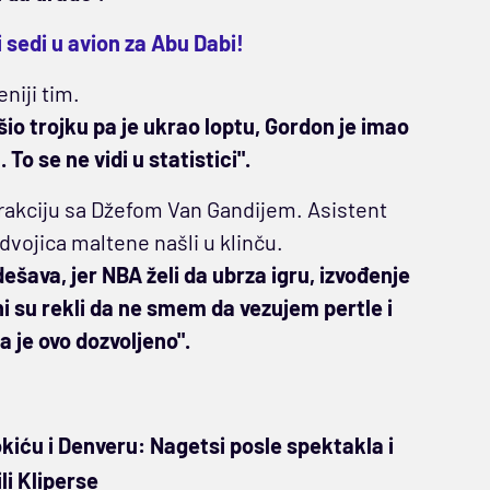
i sedi u avion za Abu Dabi!
niji tim.
io trojku pa je ukrao loptu, Gordon je imao
o se ne vidi u statistici".
terakciju sa Džefom Van Gandijem. Asistent
 dvojica maltene našli u klinču.
dešava, jer NBA želi da ubrza igru, izvođenje
eni su rekli da ne smem da vezujem pertle i
 je ovo dozvoljeno".
kiću i Denveru: Nagetsi posle spektakla i
i Kliperse