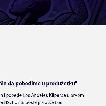
ačin da pobedimo u produžetku"
en i pobede Los Anđeles Kliperse u prvom
a 112:110 i to posle produžetka.