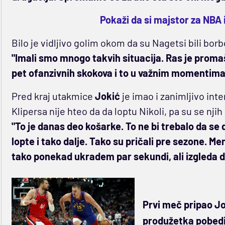
Pokaži da si majstor za NBA 
Bilo je vidljivo golim okom da su Nagetsi bili borbe
"Imali smo mnogo takvih situacija. Ras je promaš
pet ofanzivnih skokova i to u važnim momentima. T
Pred kraj utakmice
Jokić
je imao i zanimljivo in
Klipersa nije hteo da da loptu Nikoli, pa su se njih
"To je danas deo košarke. To ne bi trebalo da se 
lopte i tako dalje. Tako su pričali pre sezone. M
tako ponekad ukradem par sekundi, ali izgleda da
Prvi meč pripao Jo
produžetka pobedil