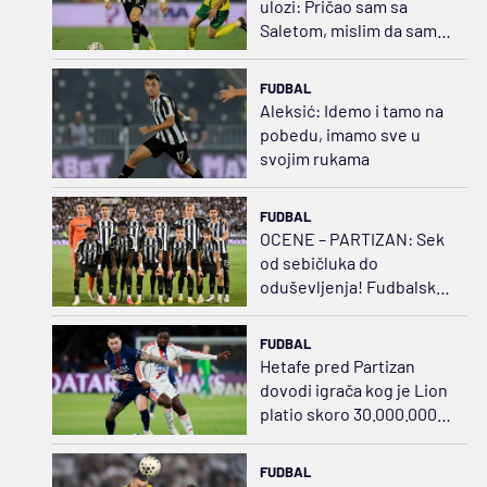
ulozi: Pričao sam sa
Saletom, mislim da sam
opravdao tu poziciju
FUDBAL
Aleksić: Idemo i tamo na
pobedu, imamo sve u
svojim rukama
FUDBAL
OCENE – PARTIZAN: Sek
od sebičluka do
oduševljenja! Fudbalski
švrća Kostić
FUDBAL
Hetafe pred Partizan
dovodi igrača kog je Lion
platio skoro 30.000.000
evra
FUDBAL