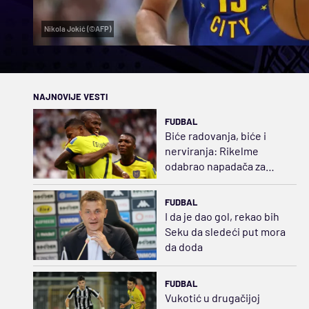
Nikola Jokić (©AFP)
NAJNOVIJE VESTI
FUDBAL
Biće radovanja, biće i
nerviranja: Rikelme
odabrao napadača za
Boku i razbuktao požar
strasti
FUDBAL
I da je dao gol, rekao bih
Seku da sledeći put mora
da doda
FUDBAL
Vukotić u drugačijoj