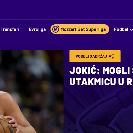
Transferi
Evroliga
Mozzart Bet Superliga
Fudbal
PODELI SADRŽAJ
JOKIĆ: MOGLI
UTAKMICU U 