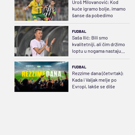
Uroš Milovanović: Kod
kuće igramo bolje, imamo
šanse da pobedimo
FUDBAL
Saša Ilić: Bili smo
kvalitetniji, ali čim držimo
loptu u nogama nastaju
problemi
FUDBAL
Rezzime dana (četvrtak):
Kada i Valjak melje po
Evropi, lakše se diše