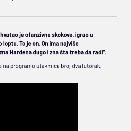
, hvatao je ofanzivne skokove, igrao u
o loptu. To je on. On ima najviše
 zna Hardena dugo i zna šta treba da radi".
e na programu utakmica broj dva (utorak,