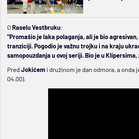
O
Raselu Vestbruku
:
"Promašio je laka polaganja, ali je bio agresivan
tranziciji. Pogodio je važnu trojku i na kraju ukra
samopouzdanja u ovoj seriji. Bio je u Klipersima,
Pred
Jokićem
i družinom je dan odmora, a onda j
04.00).