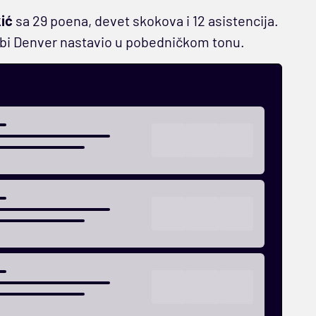
kić
sa 29 poena, devet skokova i 12 asistencija.
 bi Denver nastavio u pobedničkom tonu.