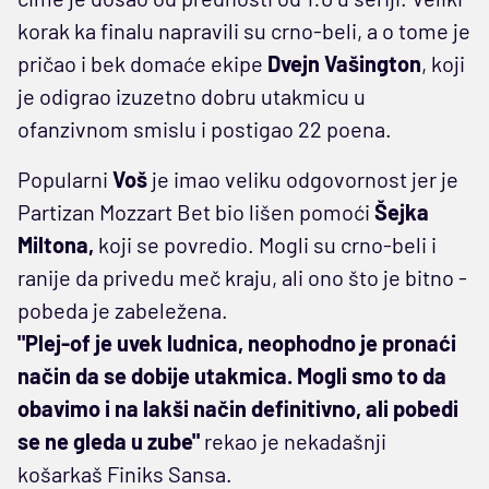
korak ka finalu napravili su crno-beli, a o tome je
pričao i bek domaće ekipe
Dvejn Vašington
, koji
je odigrao izuzetno dobru utakmicu u
ofanzivnom smislu i postigao 22 poena.
Popularni
Voš
je imao veliku odgovornost jer je
Partizan Mozzart Bet bio lišen pomoći
Šejka
Miltona,
koji se povredio. Mogli su crno-beli i
ranije da privedu meč kraju, ali ono što je bitno -
pobeda je zabeležena.
"Plej-of je uvek ludnica, neophodno je pronaći
način da se dobije utakmica. Mogli smo to da
obavimo i na lakši način definitivno, ali pobedi
se ne gleda u zube"
rekao je nekadašnji
košarkaš Finiks Sansa.