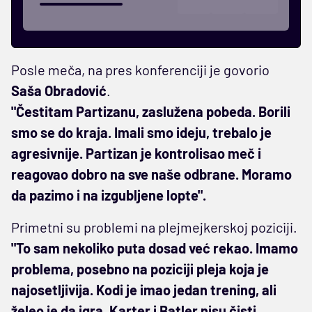
Posle meča, na pres konferenciji je govorio
Saša Obradović
.
"Čestitam Partizanu, zaslužena pobeda. Borili
smo se do kraja. Imali smo ideju, trebalo je
agresivnije. Partizan je kontrolisao meč i
reagovao dobro na sve naše odbrane. Moramo
da pazimo i na izgubljene lopte".
Primetni su problemi na plejmejkerskoj poziciji.
"To sam nekoliko puta dosad već rekao. Imamo
problema, posebno na poziciji pleja koja je
najosetljivija. Kodi je imao jedan trening, ali
želeo je da igra. Karter i Batler nisu čisti