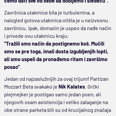
ćemo dati sve od sebe da dobijemo i sledeću".
Završnica utakmice bila je turbulentna, a
naizgled gotova utakmica otišla je u neizvesnu
završnicu. Ipak, domaćin je uspeo da nađe način
i privede ovu utakmicu kraju:
"Tražili smo način da postignemo koš. Mučili
smo se pre toga, imali dosta izgubljenjih lopti,
ali smo uspeli da pronađemo ritam i završimo
posao"
.
Jedan od najzaslužnijih za ovaj trijumf Partizan
Mozzart Beta svakako je
Nik Kalates
. Grčki
plejmejker je postigao samo jedan poen, ali
njegovih osam asistencija i veliko zalaganje na
obe strane parketa bili su od krucijalnog značaja