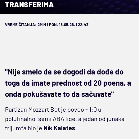
TRANSFERIMA
VREME ČITANJA: 2MIN | PON. 18.05.26. | 22:43
"Nije smelo da se dogodi da dođe do
toga da imate prednost od 20 poena, a
onda pokušavate to da sačuvate"
Partizan Mozzart Bet je poveo - 1:0 u
polufinalnoj seriji ABA lige, a jedan od junaka
trijumfa bio je
Nik Kalates
.