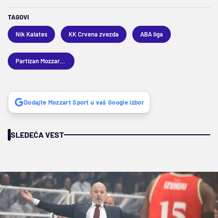
TAGOVI
Nik Kalates
KK Crvena zvezda
ABA liga
Partizan Mozzart Bet
Dodajte Mozzart Sport u vaš Google izbor
SLEDEĆA VEST