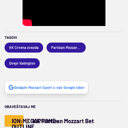
TAGOVI
KK Crvena zvezda
Partizan Mozzart Bet
Dvejn Vašington
Dodajte Mozzart Sport u vaš Google izbor
OBAVEŠTAVAJ ME
ION:MEGAPHONE-
KK Partizan Mozzart Bet
OUTLINE