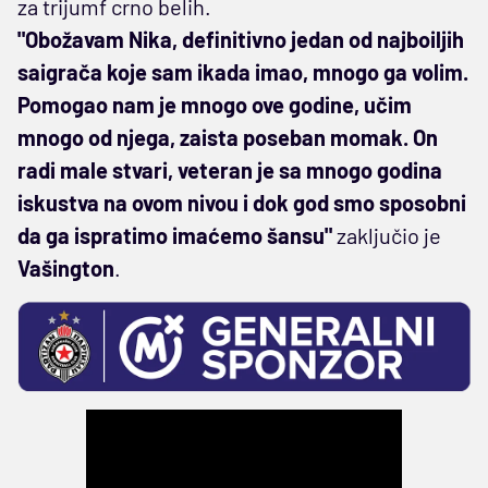
za trijumf crno belih.
"Obožavam Nika, definitivno jedan od najboiljih
saigrača koje sam ikada imao, mnogo ga volim.
Pomogao nam je mnogo ove godine, učim
mnogo od njega, zaista poseban momak. On
radi male stvari, veteran je sa mnogo godina
iskustva na ovom nivou i dok god smo sposobni
da ga ispratimo imaćemo šansu"
zaključio je
Vašington
.