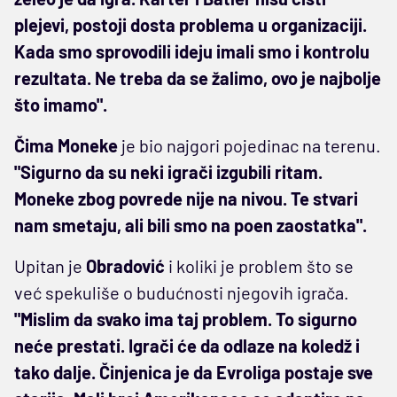
plejevi, postoji dosta problema u organizaciji.
Kada smo sprovodili ideju imali smo i kontrolu
rezultata. Ne treba da se žalimo, ovo je najbolje
što imamo".
Čima Moneke
je bio najgori pojedinac na terenu.
"Sigurno da su neki igrači izgubili ritam.
Moneke zbog povrede nije na nivou. Te stvari
nam smetaju, ali bili smo na poen zaostatka".
Upitan je
Obradović
i koliki je problem što se
već spekuliše o budućnosti njegovih igrača.
"Mislim da svako ima taj problem. To sigurno
neće prestati. Igrači će da odlaze na koledž i
tako dalje. Činjenica je da Evroliga postaje sve