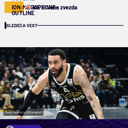
ION:MEGAPHONE-
KK Crvena zvezda
OUTLINE
SLEDEĆA VEST
Dvejn Vašington (Starsport)