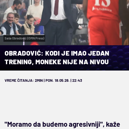
Saša Obradović (©MN Press)
OBRADOVIĆ: KODI JE IMAO JEDAN
TRENING, MONEKE NIJE NA NIVOU
VREME ČITANJA: 2MIN | PON. 18.05.26. | 22:43
"Moramo da budemo agresivniji", kaže