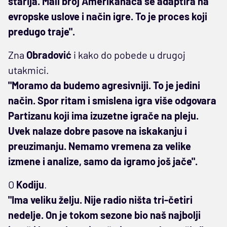
starija. Mali broj Amerikanaca se adaptira na
evropske uslove i način igre. To je proces koji
predugo traje".
Zna
Obradović
i kako do pobede u drugoj
utakmici.
"Moramo da budemo agresivniji. To je jedini
način. Spor ritam i smislena igra više odgovara
Partizanu koji ima izuzetne igrače na pleju.
Uvek nalaze dobre pasove na iskakanju i
preuzimanju. Nemamo vremena za velike
izmene i analize, samo da igramo još jače".
O
Kodiju
.
"Ima veliku želju. Nije radio ništa tri-četiri
nedelje. On je tokom sezone bio naš najbolji