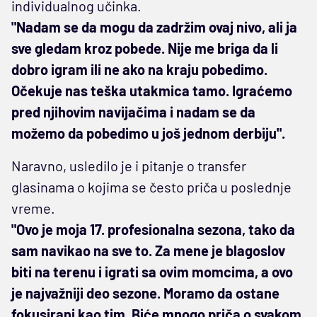
individualnog učinka.
"Nadam se da mogu da zadržim ovaj nivo, ali ja
sve gledam kroz pobede. Nije me briga da li
dobro igram ili ne ako na kraju pobedimo.
Očekuje nas teška utakmica tamo. Igraćemo
pred njihovim navijačima i nadam se da
možemo da pobedimo u još jednom derbiju".
Naravno, usledilo je i pitanje o transfer
glasinama o kojima se često priča u poslednje
vreme.
"Ovo je moja 17. profesionalna sezona, tako da
sam navikao na sve to. Za mene je blagoslov
biti na terenu i igrati sa ovim momcima, a ovo
je najvažniji deo sezone. Moramo da ostane
fokusirani kao tim. Biće mnogo priča o svakom