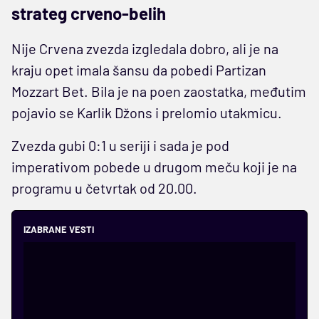
strateg crveno-belih
Nije Crvena zvezda izgledala dobro, ali je na
kraju opet imala šansu da pobedi Partizan
Mozzart Bet. Bila je na poen zaostatka, međutim
pojavio se Karlik Džons i prelomio utakmicu.
Zvezda gubi 0:1 u seriji i sada je pod
imperativom pobede u drugom meču koji je na
programu u četvrtak od 20.00.
IZABRANE VESTI