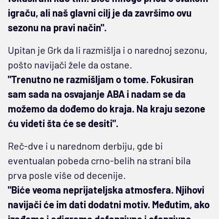
igraču, ali naš glavni cilj je da završimo ovu
sezonu na pravi način".
Upitan je Grk da li razmišlja i o narednoj sezonu,
pošto navijači žele da ostane.
"Trenutno ne razmišljam o tome. Fokusiran
sam sada na osvajanje ABA i nadam se da
možemo da dođemo do kraja. Na kraju sezone
ću videti šta će se desiti".
Reč-dve i u narednom derbiju, gde bi
eventualan pobeda crno-belih na strani bila
prva posle više od decenije.
"Biće veoma neprijateljska atmosfera. Njihovi
navijači će im dati dodatni motiv. Međutim, ako
izađemo i odigramo defanzivno i ofanzivno