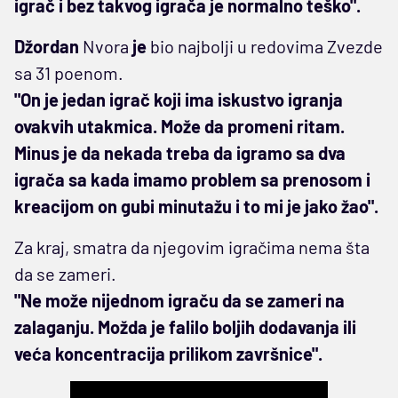
igrač i bez takvog igrača je normalno teško".
Džordan
Nvora
je
bio najbolji u redovima Zvezde
sa 31 poenom.
"On je jedan igrač koji ima iskustvo igranja
ovakvih utakmica. Može da promeni ritam.
Minus je da nekada treba da igramo sa dva
igrača sa kada imamo problem sa prenosom i
kreacijom on gubi minutažu i to mi je jako žao".
Za kraj, smatra da njegovim igračima nema šta
da se zameri.
"Ne može nijednom igraču da se zameri na
zalaganju. Možda je falilo boljih dodavanja ili
veća koncentracija prilikom završnice".