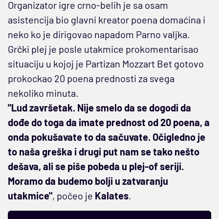
Organizator igre crno-belih je sa osam
asistencija bio glavni kreator poena domaćina i
neko ko je dirigovao napadom Parno valjka.
Grčki plej je posle utakmice prokomentarisao
situaciju u kojoj je Partizan Mozzart Bet gotovo
prokockao 20 poena prednosti za svega
nekoliko minuta.
"Lud završetak. Nije smelo da se dogodi da
dođe do toga da imate prednost od 20 poena, a
onda pokušavate to da sačuvate. Očigledno je
to naša greška i drugi put nam se tako nešto
dešava, ali se piše pobeda u plej-of seriji.
Moramo da budemo bolji u zatvaranju
utakmice"
, počeo je
Kalates
.