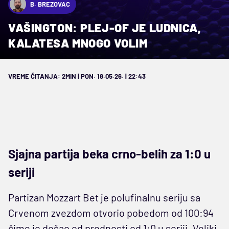
B. BREZOVAC
VAŠINGTON: PLEJ-OF JE LUDNICA,
KALATESA MNOGO VOLIM
VREME ČITANJA: 2MIN | PON. 18.05.26. | 22:43
Sjajna partija beka crno-belih za 1:0 u
seriji
Partizan Mozzart Bet je polufinalnu seriju sa
Crvenom zvezdom otvorio pobedom od 100:94
čime je došao od prednosti od 1:0 u seriji. Veliki