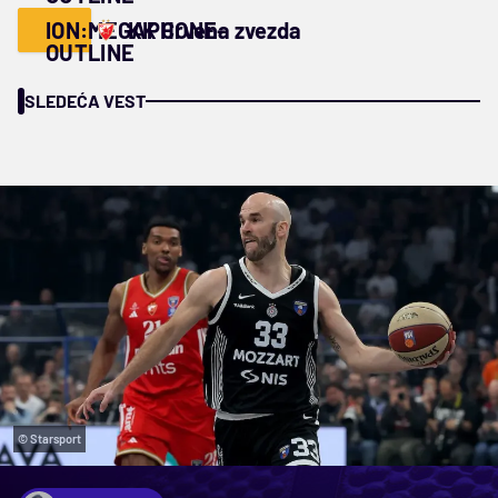
ION:MEGAPHONE-
KK Crvena zvezda
OUTLINE
SLEDEĆA VEST
© Starsport