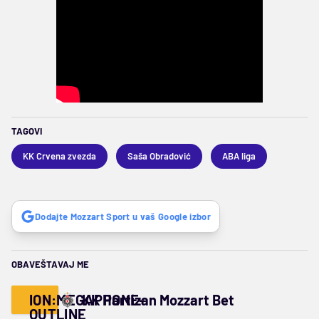
TAGOVI
KK Crvena zvezda
Saša Obradović
ABA liga
Dodajte Mozzart Sport u vaš Google izbor
OBAVEŠTAVAJ ME
ION:MEGAPHONE-
KK Partizan Mozzart Bet
OUTLINE