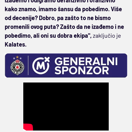
kako znamo, imamo šansu da pobedimo. Više
od decenije? Dobro, pa zašto to ne bismo
promenili ovog puta? Zašto da ne izađemo i ne
pobedimo, ali oni su dobra ekipa",
zaključio je
Kalates.