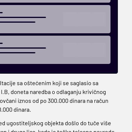
ltacije sa oštećenim koji se saglasio sa
I.B, doneta naredba o odlaganju krivičnog
novčani iznos od po 300.000 dinara na račun
0.000 dinara.
ed ugostiteljskog objekta došlo do tuče više
zan i druga lica, kada je teške telesne povrede