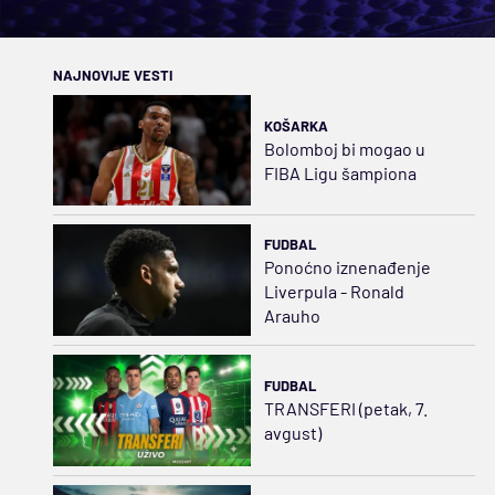
NAJNOVIJE VESTI
KOŠARKA
Bolomboj bi mogao u
FIBA Ligu šampiona
FUDBAL
Ponoćno iznenađenje
Liverpula - Ronald
Arauho
FUDBAL
TRANSFERI (petak, 7.
avgust)