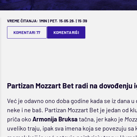
VREME ČITANJA: 1MIN | PET. 15.05.26. | 15:39
KOMENTARI 77
KOMENTARIŠI
Partizan Mozzart Bet radi na dovođenju 
Već je odavno ono doba godine kada se iz dana u 
neke i ne baš. Partizan Mozzart Bet je jedan od kl
priča oko
Armonija Bruksa
tačna, jer kako je
Mozz
uveliko traju, ipak sva imena koja se povezuju sa 