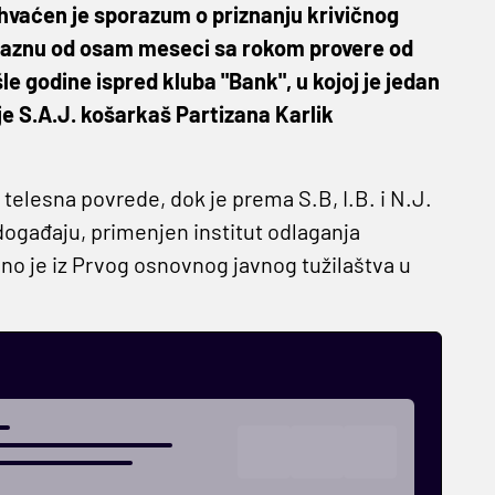
vaćen je sporazum o priznanju krivičnog
 kaznu od osam meseci sa rokom provere od
e godine ispred kluba "Bank", u kojoj je jedan
 je S.A.J. košarkaš Partizana Karlik
 telesna povrede, dok je prema S.B, I.B. i N.J.
događaju, primenjen institut odlaganja
no je iz Prvog osnovnog javnog tužilaštva u