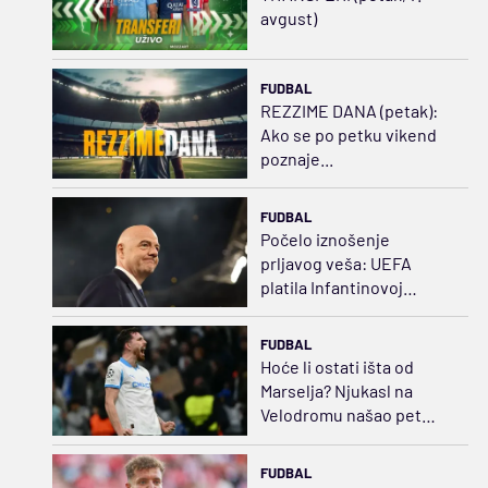
avgust)
FUDBAL
REZZIME DANA (petak):
Ako se po petku vikend
poznaje...
FUDBAL
Počelo iznošenje
prljavog veša: UEFA
platila Infantinovoj
ljubavnici za ćutanje
FUDBAL
Hoće li ostati išta od
Marselja? Njukasl na
Velodromu našao pet
puta jeftiniju zamenu za
Bruna
FUDBAL