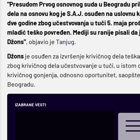
"Presudom Prvog osnovnog suda u Beogradu prih
dela na osnovu kog je S.A.J. osuđen na uslovnu
dve godine zbog učestvovanja u tuči 5. maja prošl
mladić teško povređen. Mediji su ranije pisali da
Džons"
, objavio je
Tanjug.
Džons
je osuđen za izvršenje krivičnog dela teška
zbog krivičnog dela učestvovanje u tuči, u istom 
krivičnog gonjenja, odnosno oportunitet, saopšte
Beogradu.
IZABRANE VESTI