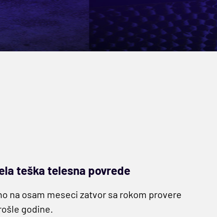
dela teška telesna povrede
no na osam meseci zatvor
sa rokom provere
rošle godine
.