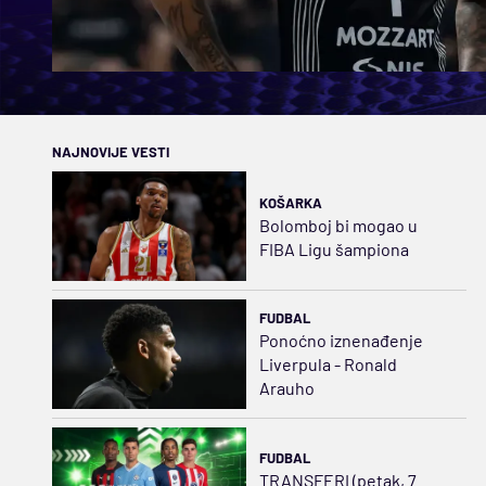
NAJNOVIJE VESTI
KOŠARKA
Bolomboj bi mogao u
FIBA Ligu šampiona
FUDBAL
Ponoćno iznenađenje
Liverpula - Ronald
Arauho
FUDBAL
TRANSFERI (petak, 7.