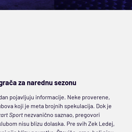
igrača za narednu sezonu
dan pojavljuju informacije. Neke proverene,
ubova koji je meta brojnih spekulacija. Dok je
art Sport
nezvanično saznao, pregovori
klubom nisu blizu dolaska. Pre svih Zek Ledej,