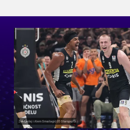
Zek Ledej i Alem Smailagić (© Starsport)