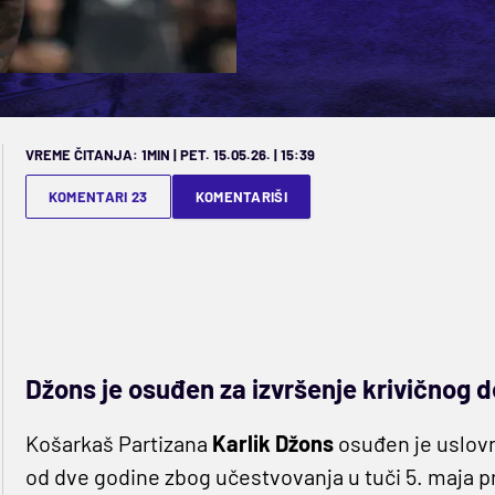
VREME ČITANJA: 1MIN | PET. 15.05.26. | 15:39
KOMENTARI 23
KOMENTARIŠI
Džons je osuđen za izvršenje krivičnog 
Košarkaš Partizana
Karlik Džons
osuđen je uslov
od dve godine zbog učestvovanja u tuči 5. maja p