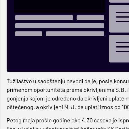
Tužilaštvo u saopštenju navodi da je, posle konsu
primenom oportuniteta prema okrivljenima S.B. i 
gonjenja kojom je određeno da okrivljeni uplate 
oštećenog, a okrivljeni N. J. da uplati iznos od 10
Petog maja prošle godine oko 4.30 časova je ispr
lica, u kojoj su učestvovala tri košarkaša KK Parti