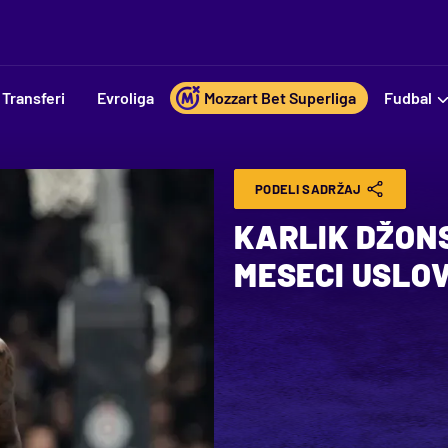
Transferi
Evroliga
Mozzart Bet Superliga
Fudbal
PODELI SADRŽAJ
KARLIK DŽON
MESECI USLO