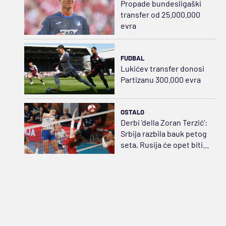
Propade bundesligaški
transfer od 25.000.000
evra
FUDBAL
Lukićev transfer donosi
Partizanu 300.000 evra
OSTALO
Derbi ’della Zoran Terzić’:
Srbija razbila bauk petog
seta, Rusija će opet biti
strah i trepet