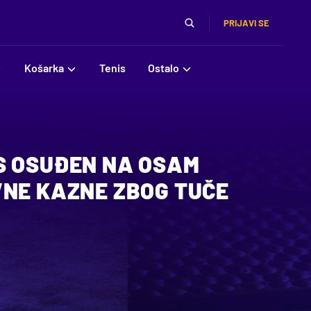
PRIJAVI SE
Košarka
Tenis
Ostalo
S OSUĐEN NA OSAM
VNE KAZNE ZBOG TUČE