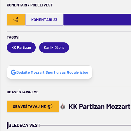
KOMENTARI / PODELI VEST
KOMENTARI 23
TAGOVI
KK Partizan
Karlik Džons
Dodajte Mozzart Sport u vaš Google izbor
OBAVEŠTAVAJ ME
KK Partizan Mozzart
OBAVEŠTAVAJ ME
SLEDEĆA VEST