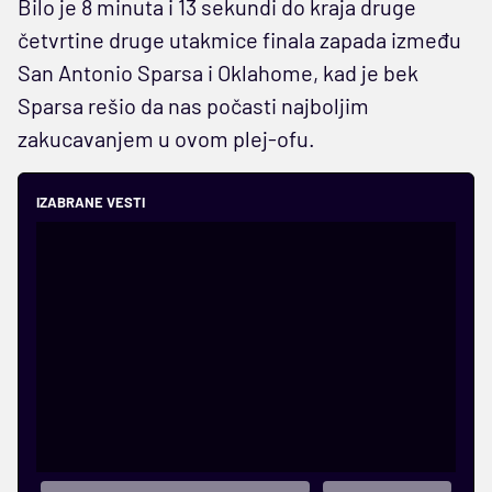
Bilo je 8 minuta i 13 sekundi do kraja druge
četvrtine druge utakmice finala zapada između
San Antonio Sparsa i Oklahome, kad je bek
Sparsa rešio da nas počasti najboljim
zakucavanjem u ovom plej-ofu.
IZABRANE VESTI