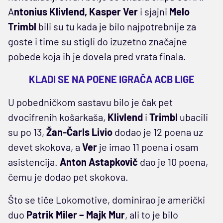
A
ntonius Klivlend, Kasper Ver
i sjajni
Melo
Trimbl
bili su tu kada je bilo najpotrebnije za
goste i time su stigli do izuzetno značajne
pobede koja ih je dovela pred vrata finala.
KLADI SE NA POENE IGRAČA ACB LIGE
U pobedničkom sastavu bilo je čak pet
dvocifrenih košarkaša,
Klivlend
i
Trimbl
ubacili
su po 13,
Žan-Čarls Livio
dodao je 12 poena uz
devet skokova, a
Ver
je imao 11 poena i osam
asistencija.
Anton Astapkovič
dao je 10 poena,
čemu je dodao pet skokova.
Što se tiče Lokomotive, dominirao je američki
duo
Patrik Miler – Majk Mur
, ali to je bilo