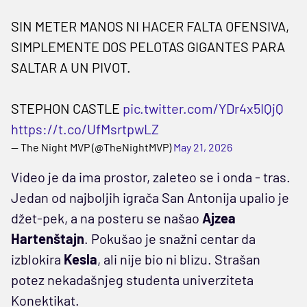
SIN METER MANOS NI HACER FALTA OFENSIVA,
SIMPLEMENTE DOS PELOTAS GIGANTES PARA
SALTAR A UN PIVOT.
STEPHON CASTLE
pic.twitter.com/YDr4x5IQjQ
https://t.co/UfMsrtpwLZ
— The Night MVP (@TheNightMVP)
May 21, 2026
Video je da ima prostor, zaleteo se i onda - tras.
Jedan od najboljih igrača San Antonija upalio je
džet-pek, a na posteru se našao
Ajzea
Hartenštajn
. Pokušao je snažni centar da
izblokira
Kesla
, ali nije bio ni blizu. Strašan
potez nekadašnjeg studenta univerziteta
Konektikat.