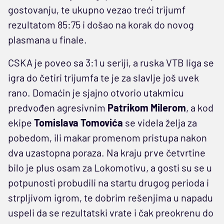
gostovanju, te ukupno vezao treći trijumf
rezultatom 85:75 i došao na korak do novog
plasmana u finale.
CSKA je poveo sa 3:1 u seriji, a ruska VTB liga se
igra do četiri trijumfa te je za slavlje još uvek
rano. Domaćin je sjajno otvorio utakmicu
predvođen agresivnim
Patrikom Milerom
, a kod
ekipe
Tomislava Tomovića
se videla želja za
pobedom, ili makar promenom pristupa nakon
dva uzastopna poraza. Na kraju prve četvrtine
bilo je plus osam za Lokomotivu, a gosti su se u
potpunosti probudili na startu drugog perioda i
strpljivom igrom, te dobrim rešenjima u napadu
uspeli da se rezultatski vrate i čak preokrenu do