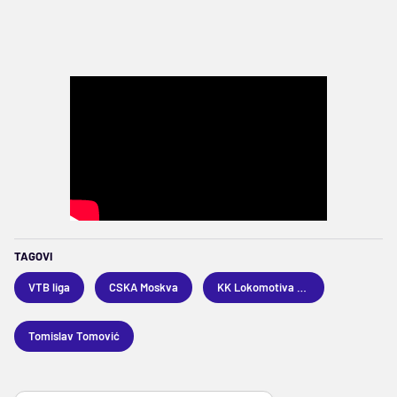
TAGOVI
VTB liga
CSKA Moskva
KK Lokomotiva Kubanj
Tomislav Tomović