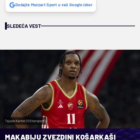
Dodajte Mozzart Sport u vaš Google izbor
SLEDEĆA VEST
Tajson Karter (©Starsport)
MAKABIJU ZVEZDINI KOŠARKAŠI