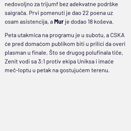
nedovoljno za trijumf bez adekvatne podrške
saigrača. Prvi pomenuti je dao 22 poena uz
osam asistencija, a
Mur
je dodao 18 koševa.
Peta utakmica na programu je u subotu, a CSKA
će pred domaćom publikom biti u prilici da overi
plasman u finale. Što se drugog polufinala tiče,
Zenit vodi sa 3:1 protiv ekipa Uniksa i imaće
meč-loptu u petak na gostujućem terenu.