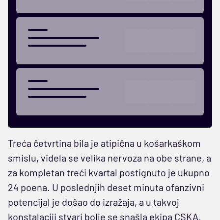
Treća četvrtina bila je atipična u košarkaškom
smislu, videla se velika nervoza na obe strane, a
za kompletan treći kvartal postignuto je ukupno
24 poena. U poslednjih deset minuta ofanzivni
potencijal je došao do izražaja, a u takvoj
konstalaciji stvari bolje se snašla ekipa CSKA.