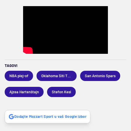
TAGOVI
NBA plej-of
Oklahoma Siti Tander
San Antonio Spars
Ajzea Hartenštajn
Stefon Kesl
Dodajte Mozzart Sport u vaš Google izbor