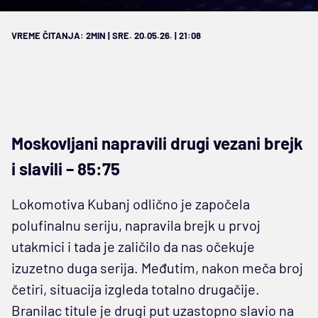
VREME ČITANJA: 2MIN | SRE. 20.05.26. | 21:08
Moskovljani napravili drugi vezani brejk
i slavili – 85:75
Lokomotiva Kubanj odlično je započela
polufinalnu seriju, napravila brejk u prvoj
utakmici i tada je zaličilo da nas očekuje
izuzetno duga serija. Međutim, nakon meča broj
četiri, situacija izgleda totalno drugačije.
Branilac titule je drugi put uzastopno slavio na