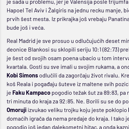
je sada u problemu, jer je Valensija posle trijumfa
Hapoel Tel Aviv i Žalgiris na jednu recku manje, 
prvih šest mesta. Iz prikrajka još vrebaju Panatin
bude još i veća.
Real Madrid je sve prosuo u odlučujućih deset minu
deonice Blankosi su sklopili seriju 10:1 (82:73) 
je šest od svojih osam poena ubacio u tom interv
kvartala. Gosti su sve imali u svojim rukama, a o
Kobi Simons
odlučili da zagorčaju život rivalu. Kr
koš Reala i pogađaju šuteve iz maltene svih pozici
je
Faku Kampaco
pogodio težak šut za 89:83, pa 
tri minuta do kraja za 92:85. Ne. Borili su se do p
Omoruji
izvukao veliku trojku koju jeste poklopio
domaćih igrača da nema predaje do kraja. I tako j
pogodio još jedan dalekometni hitac, a onda kazn