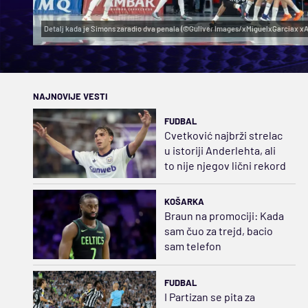
Detalj kada je Simons zaradio dva penala (©Guliver Images/xMiguelxGarciax 
NAJNOVIJE VESTI
FUDBAL
Cvetković najbrži strelac
u istoriji Anderlehta, ali
to nije njegov lični rekord
KOŠARKA
Braun na promociji: Kada
sam čuo za trejd, bacio
sam telefon
FUDBAL
I Partizan se pita za