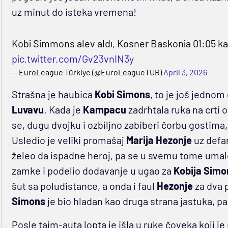
uz minut do isteka vremena!
Kobi Simmons alev aldı, Kosner Baskonia 01:05 kala
pic.twitter.com/Gv23vnIN3y
— EuroLeague Türkiye (@EuroLeagueTUR)
April 3, 2026
Strašna je haubica
Kobi Simons
, to je još jednom 
Luvavu
. Kada je
Kampacu
zadrhtala ruka na crti 
se, dugu dvojku i ozbiljno zabiberi čorbu gostima, 
Usledio je veliki promašaj
Marija Hezonje
uz defa
želeo da ispadne heroj, pa se u svemu tome umalo
zamke i podelio dodavanje u ugao za
Kobija Simo
šut sa poludistance, a onda i faul
Hezonje
za dva p
Simons
je bio hladan kao druga strana jastuka, pa 
Posle tajm-auta lopta je išla u ruke čoveka koji je 