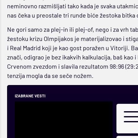
neminovno razmišljati tako kada je svaka utakmica n
nas čeka u preostale tri runde biće žestoka bitka
Ne gori samo za plej-in ili plej-of, nego i za vrh
žestoku krizu Olmpijakos je materijalizovao i stig
i Real Madrid koji je kao gost poražen u Vitoriji. B
znači, odigrao je bez ikakvih kalkulacija, baš kao 
Crvenom zvezdom i slavila rezultatom 98:96 (29:27
tenzija mogla da se seče nožem.
IZABRANE VESTI