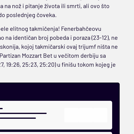
a nož i pitanje života ili smrti, ali ovo što
 do poslednjeg čoveka.
 tabele elitnog takmičenja! Fenerbahčeovu
ao na identičan broj pobeda i poraza (23-12), ne
askonija, kojoj takmičarski ovaj trijumf ništa ne
i Partizan Mozzart Bet u večitom derbiju sa
, 19:26, 25:23, 25:20) u finišu tokom kojeg je