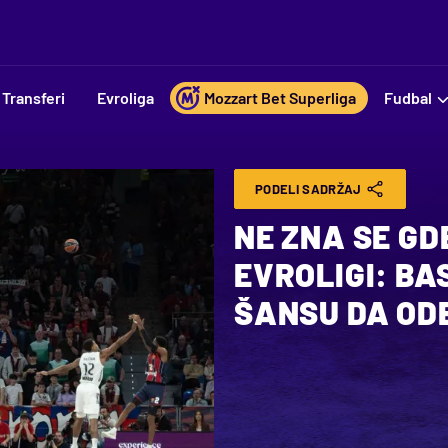
Transferi
Evroliga
Mozzart Bet Superliga
Fudbal
PODELI SADRŽAJ
NE ZNA SE GD
EVROLIGI: BA
ŠANSU DA OD