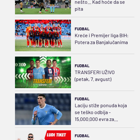
nešto... Kad hoće da se
pita
FUDBAL
Kreće i Premijer liga BIH:
Potera za Banjalučanima
FUDBAL
TRANSFERI UŽIVO
(petak, 7. avgust)
FUDBAL
Laciju stiže ponuda koja
se teško odbija -
15.000.000 evra za
Ratkova
FUDBAL