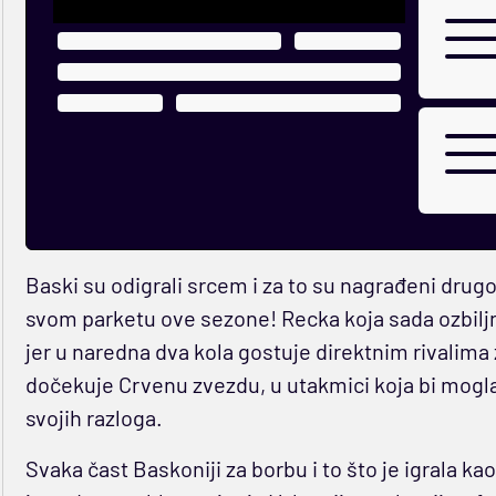
Baski su odigrali srcem i za to su nagrađeni d
svom parketu ove sezone! Recka koja sada ozbilj
jer u naredna dva kola gostuje direktnim rivalima 
dočekuje Crvenu zvezdu, u utakmici koja bi mogla da
svojih razloga.
Svaka čast Baskoniji za borbu i to što je igrala kao