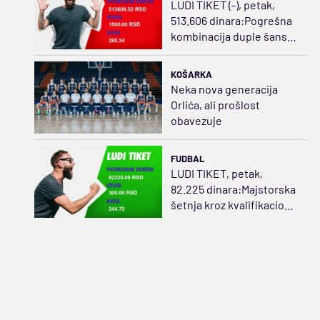
LUDI TIKET (-), petak,
513.606 dinara:Pogrešna
kombinacija duple šanse
i golova sažvakala
dobitak
KOŠARKA
Neka nova generacija
Orlića, ali prošlost
obavezuje
FUDBAL
LUDI TIKET, petak,
82.225 dinara:Majstorska
šetnja kroz kvalifikacione
mečeve