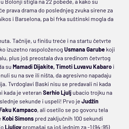
 u Bolonji stigla na 22 pobede, a kako su
biće prava drama do poslednjeg zvuka sirene za
aikos i Barselona, pa bi frka suštinski mogla da
ta. Tačnije, u finišu treće i na startu četvrte
preko izuzetno raspoloženog
Usmana Garube
koji
alu, plus još preostala dva sredinom četvrtog
nda su
Mamadi Dijakite, Timoti Luvavu Kabaro
i
enuli su na sve ili ništa, da agresivno napadaju
ja. Tvrdoglavi Baski nisu se predavali ni kada
ni kada je veteran
Serhio Ljulj
ubacio trojku na
oslednje sekunde i uspeli! Prvo je
Judžin
Faku Kampaco
, ali osetilo se po govoru tela
e
Kobi Simons
pred zaključnih 100 sekundi
io
Ljuljov
promašaj sa još jednim za -1 (94:95)