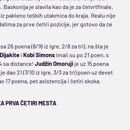
a
. Baskonija je slavila kao da je za četvrtfinale,
 niz pakleno teških utakmica do kraja. Realu nije
atima za prve četiri pozicije, jer gotovo da će
a 26 poena (8/16 iz igre, 2/8 za tri), na šta je
Dijakite
i
Kobi Simons
imali su po 21 poen, s
/4 sa distance!
Judžin Omoruji
je uz 15 poena
je dao 21 (7/10 iz igre, 3/3 za tri) poen uz devet
o 17 poena, pet asistencija i četiri skoka.
A PRVA ČETIRI MESTA