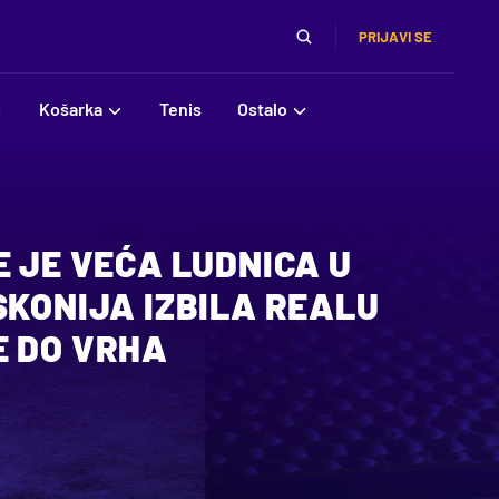
PRIJAVI SE
Košarka
Tenis
Ostalo
E JE VEĆA LUDNICA U
SKONIJA IZBILA REALU
E DO VRHA