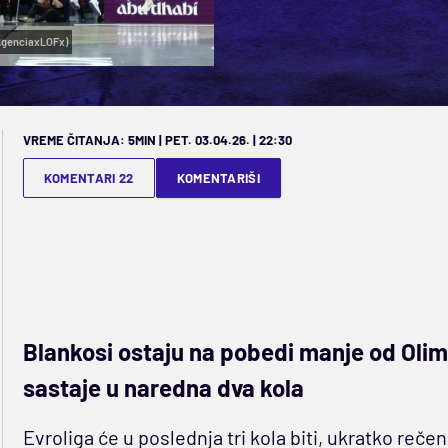
xAgenciaxLOFx)
VREME ČITANJA: 5MIN | PET. 03.04.26. | 22:30
KOMENTARI 22
KOMENTARIŠI
Blankosi ostaju na pobedi manje od Olim
sastaje u naredna dva kola
Evroliga će u poslednja tri kola biti, ukratko rečeno