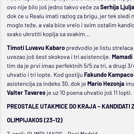
ovo nije bilo još jedno takvo veče za
Serhija Ljulj
dok će u Realu imati razlog za brigu, jer tek sledi
moglo teže, a vala biće vrelo i svim ostalim kandid
svako ukrstiti koplja sa svakim...
Timoti Luvavu Kabaro
predvodio je listu strelaca s
uvezao još šest skokova i tri asistencije.
Mamadi 
tim da je prvi imao perfektnih 5/5 za tri, a drugi 3
uhvatio i tri lopte. Kod gostiju
Fakundo Kampaco
asistencija za indeks 30, dok je
Mario Hezonja
ima
Valter Tavares
je uz 10 poena uhvatio još 11 lopti.
PREOSTALE UTAKMICE DO KRAJA – KANDIDATI Z
OLIMPIJAKOS (23-12)
7. april: OLIMPIJAKOS – Real Madrid