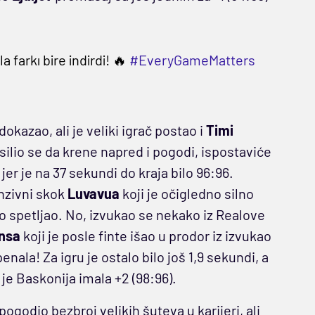
 farkı bire indirdi! 🔥
#EveryGameMatters
dokazao, ali je veliki igrač postao i
Timi
osilio se da krene napred i pogodi, ispostaviće
jer je na 37 sekundi do kraja bilo 96:96.
nzivni skok
Luvavua
koji je očigledno silno
 spetljao. No, izvukao se nekako iz Realove
nsa
koji je posle finte išao u prodor iz izvukao
enala! Za igru je ostalo bilo još 1,9 sekundi, a
je Baskonija imala +2 (98:96).
pogodio bezbroj velikih šuteva u karijeri, ali