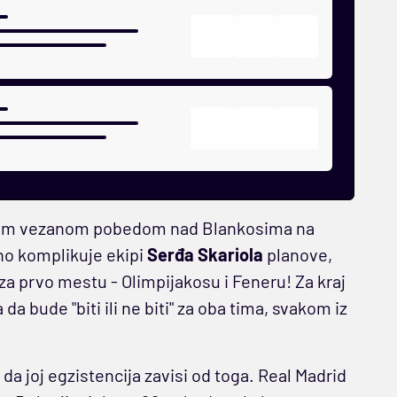
rugom vezanom pobedom nad Blankosima na
no komplikuje ekipi
Serđa Skariola
planove,
za prvo mestu - Olimpijakosu i Feneru! Za kraj
 bude "biti ili ne biti" za oba tima, svakom iz
 da joj egzistencija zavisi od toga. Real Madrid