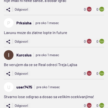
nije imao ni neke sanse, a dobar igrac
ion:minus
ion:p
Odgovori
0
0
P
Prksisha
pre oko 1 mesec
Lavuvu moze do zlatne lopte in future
ion:minus
ion:p
Odgovori
0
0
Kurcslus
pre oko 1 mesec
Be verujem da ce se Real odreci Treja Lajlsa
ion:minus
ion:p
Odgovori
0
0
U
user7475
pre oko 1 mesec
Stvarno lose odigrao a dosao sa velikim ocekivanjima!
ion:minus
ion:p
Odgovori
0
0