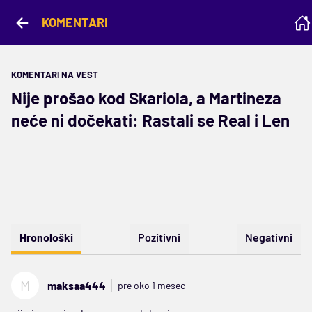
KOMENTARI
KOMENTARI NA VEST
Nije prošao kod Skariola, a Martineza
neće ni dočekati: Rastali se Real i Len
Hronološki
Pozitivni
Negativni
M
maksaa444
pre oko 1 mesec