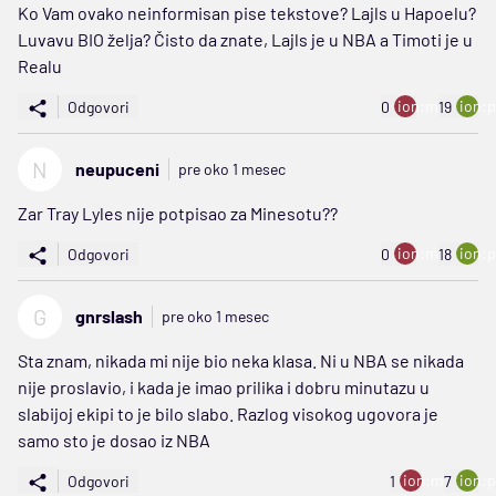
Ko Vam ovako neinformisan pise tekstove? Lajls u Hapoelu?
Luvavu BIO želja? Čisto da znate, Lajls je u NBA a Timoti je u
Realu
ion:minus
ion:p
Odgovori
0
19
N
neupuceni
pre oko 1 mesec
Zar Tray Lyles nije potpisao za Minesotu??
ion:minus
ion:p
Odgovori
0
18
G
gnrslash
pre oko 1 mesec
Sta znam, nikada mi nije bio neka klasa. Ni u NBA se nikada
nije proslavio, i kada je imao prilika i dobru minutazu u
slabijoj ekipi to je bilo slabo. Razlog visokog ugovora je
samo sto je dosao iz NBA
ion:minus
ion:p
Odgovori
1
7