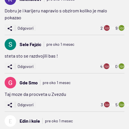
Dobru je i karijeru napravio s obzirom koliko je malo
pokazao
ion:minus
ion:p
Odgovori
2
9
Sele Fejzic
pre oko 1 mesec
steta sto se razdvojili bas !
ion:minus
ion:p
Odgovori
4
0
Gde Smo
pre oko 1 mesec
Taj moze da procveta u Zvezdu
ion:minus
ion:p
Odgovori
3
5
E
Edin i kole
pre oko 1 mesec