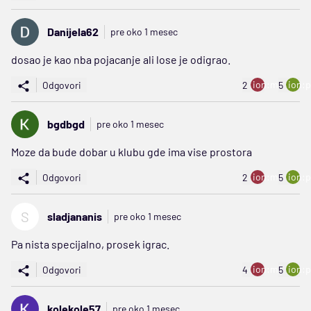
Danijela62
pre oko 1 mesec
dosao je kao nba pojacanje ali lose je odigrao.
ion:minus
ion:p
Odgovori
2
5
bgdbgd
pre oko 1 mesec
Moze da bude dobar u klubu gde ima vise prostora
ion:minus
ion:p
Odgovori
2
5
S
sladjananis
pre oko 1 mesec
Pa nista specijalno, prosek igrac.
ion:minus
ion:p
Odgovori
4
5
kolekole57
pre oko 1 mesec