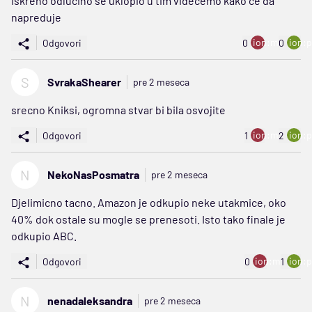
Iskreno odlučino se uklopio u tim videcemo kako ce da
napreduje
ion:minus
ion:p
Odgovori
0
0
S
SvrakaShearer
pre 2 meseca
srecno Kniksi, ogromna stvar bi bila osvojite
ion:minus
ion:p
Odgovori
1
2
N
NekoNasPosmatra
pre 2 meseca
Djelimicno tacno. Amazon je odkupio neke utakmice, oko
40% dok ostale su mogle se prenesoti. Isto tako finale je
odkupio ABC.
ion:minus
ion:p
Odgovori
0
1
N
nenadaleksandra
pre 2 meseca