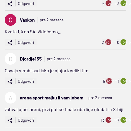
ion:minus
ion:p
Odgovori
6
3
Vaskon
pre 2 meseca
Kvota 1,4 na SA. Videćemo...
ion:minus
ion:p
Odgovori
2
0
D
Djordje135
pre 2 meseca
Osvaja vembi sad iako je njujork veliki tim
ion:minus
ion:p
Odgovori
5
1
A
arena sport majku li vam jebem
pre 2 meseca
zahvaljujuci areni, prvi put se finale nba lige gledati u Srbiji
ion:minus
ion:p
Odgovori
13
7