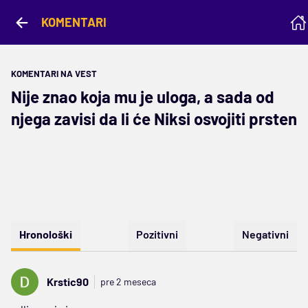
KOMENTARI
KOMENTARI NA VEST
Nije znao koja mu je uloga, a sada od
njega zavisi da li će Niksi osvojiti prsten
Hronološki
Pozitivni
Negativni
Krstic90
pre 2 meseca