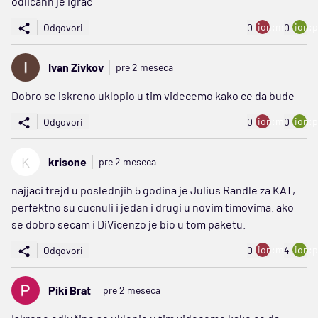
odlicann je igrac
ion:minus
ion:p
Odgovori
0
0
Ivan Zivkov
pre 2 meseca
Dobro se iskreno uklopio u tim videcemo kako ce da bude
ion:minus
ion:p
Odgovori
0
0
K
krisone
pre 2 meseca
najjaci trejd u poslednjih 5 godina je Julius Randle za KAT,
perfektno su cucnuli i jedan i drugi u novim timovima. ako
se dobro secam i DiVicenzo je bio u tom paketu.
ion:minus
ion:p
Odgovori
0
4
Piki Brat
pre 2 meseca