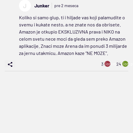
J
Junker
pre 2 meseca
Koliko si samo glup, ti i hiljade vas koji palamudite o
svemu i kukate nesto, a ne znate nos da obrisete.
Amazon je otkupio EKSKLUZIVNA prava i NIKO na
celom svetu nece moci da gleda sem preko Amazon
aplikacije. Znaci moze Arena da im ponudi 3 milijarde
za jernu utakmicu, Amazon kaze “NE MOZE”.
ion:minus
ion:p
3
24