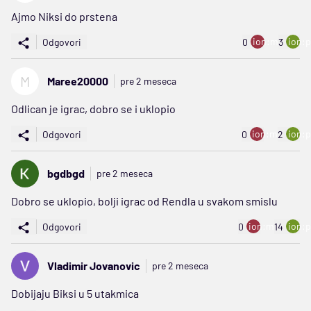
Ajmo Niksi do prstena
ion:minus
ion:p
Odgovori
0
3
M
Maree20000
pre 2 meseca
Odlican je igrac, dobro se i uklopio
ion:minus
ion:p
Odgovori
0
2
bgdbgd
pre 2 meseca
Dobro se uklopio, bolji igrac od Rendla u svakom smislu
ion:minus
ion:p
Odgovori
0
14
Vladimir Jovanovic
pre 2 meseca
Dobijaju Biksi u 5 utakmica