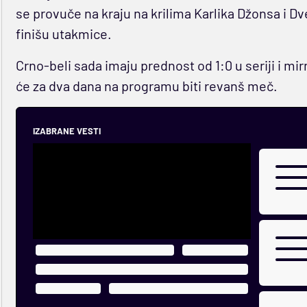
se provuče na kraju na krilima Karlika Džonsa i Dve
finišu utakmice.
Crno-beli sada imaju prednost od 1:0 u seriji i mi
će za dva dana na programu biti revanš meč.
IZABRANE VESTI