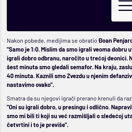
Nakon pobede, medijima se obratio
Đoan Penjar
"Samo je 1:0. Mislim da smo igrali veoma dobru 
igrali dobro odbranu, naročito u trećoj deonici. 
šest minuta smo gledali semafor. Na kraju, zaslu
40 minuta. Kaznili smo Zvezdu u njenim defanziv
nastavimo ovako".
Smatra da su njegovi igrači prerano krenuli da raz
"Oni su igrali dobro, u presingu i odlično. Naprav
smo mi bili ti koji su već razmišljali o sledećoj 
četvrtini i to je previše".