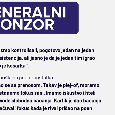
smo kontrolisali, pogotovo jedan na jedan
istencija, ali jasno je da je jedan tim igrao
o je košarka".
 prišla na poen zaostatka.
 smo se sa prenosom. Takav je plej-of, moramo
stanemo fokusirani. Imamo iskustvo i hteli
izvode slobodna bacanja. Karlik je dao bacanja,
ačuvali fokus kada je rival prišao na poen