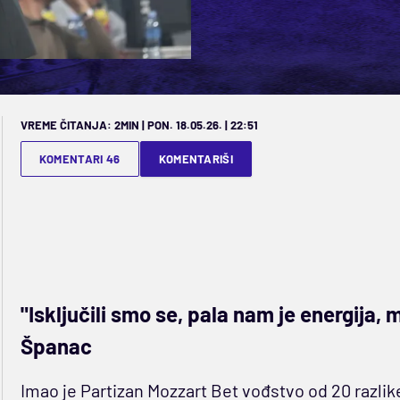
VREME ČITANJA: 2MIN | PON. 18.05.26. | 22:51
KOMENTARI 46
KOMENTARIŠI
"Isključili smo se, pala nam je energija,
Španac
Imao je Partizan Mozzart Bet vođstvo od 20 razlik