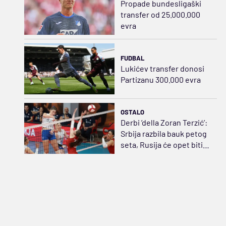
Propade bundesligaški
transfer od 25.000.000
evra
FUDBAL
Lukićev transfer donosi
Partizanu 300.000 evra
OSTALO
Derbi ’della Zoran Terzić’:
Srbija razbila bauk petog
seta, Rusija će opet biti
strah i trepet