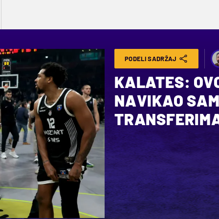
PODELI SADRŽAJ
KALATES: OVO
NAVIKAO SAM 
TRANSFERIM