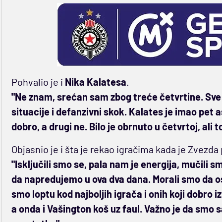
Pohvalio je i
Nika Kalatesa
.
"Ne znam, srećan sam zbog treće četvrtine. Sve 
situacije i defanzivni skok. Kalates je imao pet as
dobro, a drugi ne. Bilo je obrnuto u četvrtoj, ali t
Objasnio je i šta je rekao igračima kada je Zvezda
"Isključili smo se, pala nam je energija, mučili
da napredujemo u ova dva dana. Morali smo da o
smo loptu kod najboljih igrača i onih koji dobro 
a onda i Vašington koš uz faul. Važno je da smo s