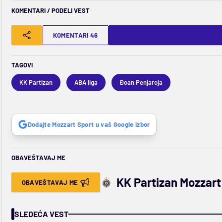
KOMENTARI / PODELI VEST
KOMENTARI 46
TAGOVI
KK Partizan
ABA liga
Đoan Penjaroja
Dodajte Mozzart Sport u vaš Google izbor
OBAVEŠTAVAJ ME
KK Partizan Mozzart
OBAVEŠTAVAJ ME
SLEDEĆA VEST