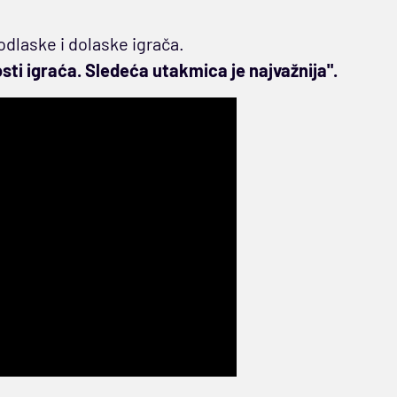
odlaske i dolaske igrača.
sti igraća. Sledeća utakmica je najvažnija".