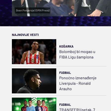
Đoan Penjaroja (©MN Press)
NAJNOVIJE VESTI
KOŠARKA
Bolomboj bi mogao u
FIBA Ligu šampiona
FUDBAL
Ponoćno iznenađenje
Liverpula - Ronald
Arauho
FUDBAL
TRANSFERI (petak, 7.