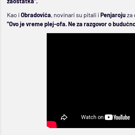
zaostatka".
Kao i
Obradovića
, novinari su pitali i
Penjaroju
za 
"Ovo je vreme plej-ofa. Ne za razgovor o budućno