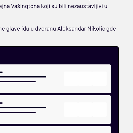
jna Vašingtona koji su bili nezaustavljivi u
rne glave idu u dvoranu Aleksandar Nikolić gde