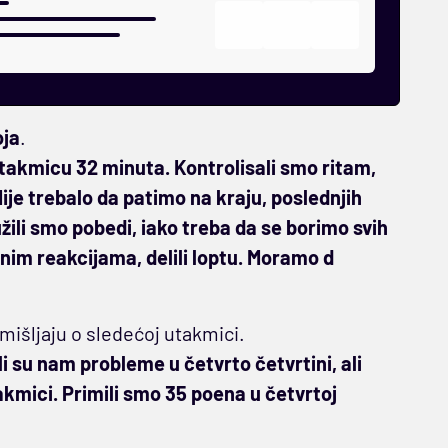
oja
.
utakmicu 32 minuta. Kontrolisali smo ritam,
Nije trebalo da patimo na kraju, poslednjih
žili smo pobedi, iako treba da se borimo svih
nim reakcijama, delili loptu. Moramo d
mišljaju o sledećoj utakmici.
ili su nam probleme u četvrto četvrtini, ali
utakmici. Primili smo 35 poena u četvrtoj