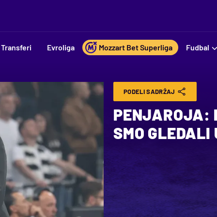
Transferi
Evroliga
Mozzart Bet Superliga
Fudbal
PODELI SADRŽAJ
PENJAROJA: 
SMO GLEDALI