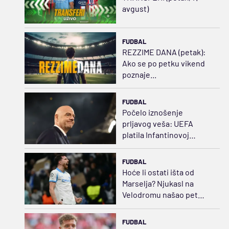
avgust)
FUDBAL
REZZIME DANA (petak):
Ako se po petku vikend
poznaje...
FUDBAL
Počelo iznošenje
prljavog veša: UEFA
platila Infantinovoj
ljubavnici za ćutanje
FUDBAL
Hoće li ostati išta od
Marselja? Njukasl na
Velodromu našao pet
puta jeftiniju zamenu za
Bruna
FUDBAL