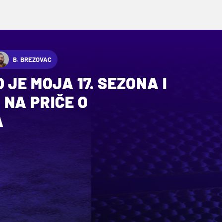
B. BREZOVAC
 JE MOJA 17. SEZONA I
NA PRIČE O
A