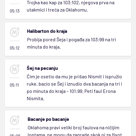
Trojka kao kap za 103:102, njegova prva na
utakmici i treća za Oklahomu.
05:13
Halibarton do kraja
Probija pored Šeja i pogađa za 103:99 na tri
minuta do kraja.
05:12
Šej na pecanju
Čim je osetio da mu je prišao Nismit i ispružio
ruke, bacio se Šej i iznudio dva bacanja na tri i
05:11
po minuta do kraja – 101:99. Peti faul Erona
Nismita.
Bacanje po bacanje
Oklahoma pravi veliki broj faulova na ničijim
loptama, ne mogu da zagrade skok ni za život.
05:06