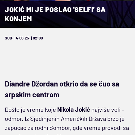
JOKIĆ MI JE POSLAO 'SELFI' SA
KONJEM
SUB. 14.06.25. | 02:00
Diandre Džordan otkrio da se čuo sa
srpskim centrom
Došlo je vreme koje
Nikola Jokić
najviše voli –
odmor. Iz Sjedinjenih Američkih Država brzo je
zapucao za rodni Sombor, gde vreme provodi sa