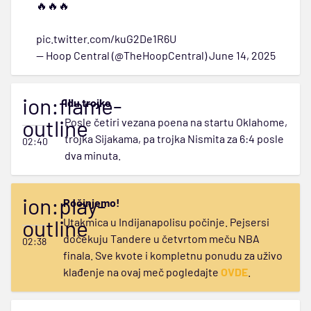
🔥🔥🔥
pic.twitter.com/kuG2De1R6U
— Hoop Central (@TheHoopCentral)
June 14, 2025
ion:flame-
Idu trojke
outline
Posle četiri vezana poena na startu Oklahome,
trojka Sijakama, pa trojka Nismita za 6:4 posle
02:40
dva minuta.
ion:play-
Počinjemo!
outline
Utakmica u Indijanapolisu počinje. Pejsersi
dočekuju Tandere u četvrtom meču NBA
02:38
finala. Sve kvote i kompletnu ponudu za uživo
klađenje na ovaj meč pogledajte
OVDE
.