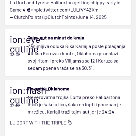
Lu Dort and Tyrese Haliburton getting chippy early in
Game 4 🍿👀
pic.twitter.com/LULfVY4ZXm
— ClutchPoints (@ClutchPoints)
June 14, 2025
ion:eye-
Tajm-aut na minut do kraja
outline
Zanimljiva odluka Rika Karlajla posle polaganja
Aleksa Karuza u kontri. Oklahoma pronalazi
03:06
svoj ritam i preko Vilijamsa sa 12 i Karuza sa
sedam poena vraća se na 30:31.
ion:flash-
Povratak Oklahome
outline
Neverovatna trojka Dorta preko Halibartona.
Imao je šaku u licu, šaku na lopti i pocepao je
02:56
mrežicu. Karlajl traži tajm-aut jer je 24:24.
LU DORT WITH THE TRIPLE 👌