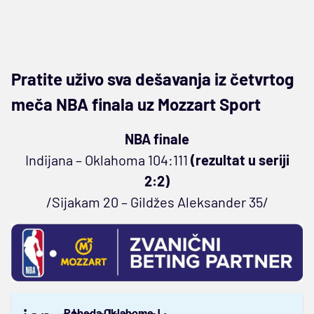
Pratite uživo sva dešavanja iz četvrtog
meča NBA finala uz Mozzart Sport
NBA finale
Indijana – Oklahoma 104:111
(rezultat u seriji
2:2)
/Sijakam 20 – Gildžes Aleksander 35/
Pobeda Oklahome