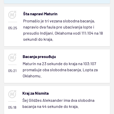
Šta napravi Maturin
Promašio je tri vezana slobodna bacanja,
napravio dva faula pre ubacivanja lopte i
05:25
presudio Indijani. Oklahoma vodi 111:104 na 18
sekundi do kraja.
Bacanja presuđuju
Maturin na 23 sekunde do kraja na 103:107
promašuje oba slobodna bacanja. Lopta za
05:21
Oklahomu.
Kraj za Nismita
Šej Gildžes Aleksander ima dva slobodna
bacanja na 44 sekunde do kraja.
05:18