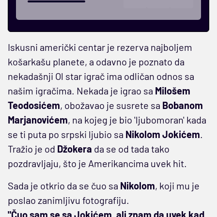
Iskusni američki centar je rezerva najboljem
košarkašu planete, a odavno je poznato da
nekadašnji Ol star igrač ima odličan odnos sa
našim igračima. Nekada je igrao sa
Milošem
Teodosićem
, obožavao je susrete sa
Bobanom
Marjanovićem
, na kojeg je bio 'ljubomoran' kada
se ti puta po srpski ljubio sa
Nikolom Jokićem
.
Tražio je od
Džokera
da se od tada tako
pozdravljaju, što je Amerikancima uvek hit.
Sada je otkrio da se čuo sa
Nikolom
, koji mu je
poslao zanimljivu fotografiju.
"Čuo sam se sa Jokićem, ali znam da uvek kad