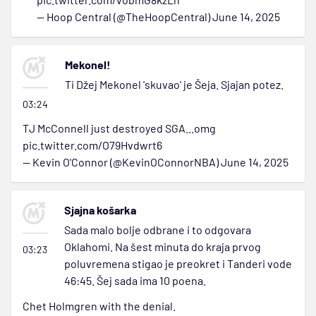
— Hoop Central (@TheHoopCentral)
June 14, 2025
Mekonel!
Ti Džej Mekonel 'skuvao' je Šeja. Sjajan potez.
03:24
TJ McConnell just destroyed SGA...omg
pic.twitter.com/O79Hvdwrt6
— Kevin O'Connor (@KevinOConnorNBA)
June 14, 2025
Sjajna košarka
Sada malo bolje odbrane i to odgovara
Oklahomi. Na šest minuta do kraja prvog
03:23
poluvremena stigao je preokret i Tanderi vode
46:45. Šej sada ima 10 poena.
Chet Holmgren with the denial.