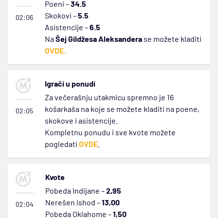
Poeni –
34.5
Skokovi –
5.5
02:06
Asistencije –
6.5
Na
Šej Gildžesa Aleksandera
se možete kladiti
OVDE.
Igrači u ponudi
Za večerašnju utakmicu spremno je 16
košarkaša na koje se možete kladiti na poene,
02:05
skokove i asistencije.
Kompletnu ponudu i sve kvote možete
pogledati
OVDE
.
Kvote
Pobeda Indijane –
2,95
Nerešen ishod –
13,00
02:04
Pobeda Oklahome –
1,50