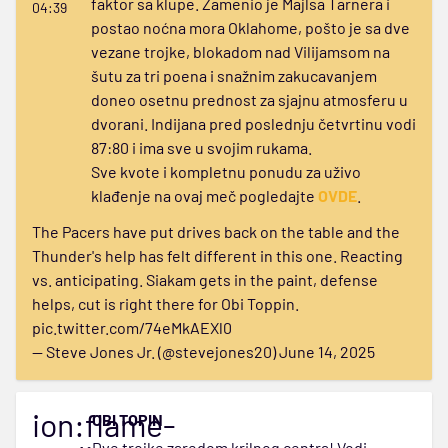
faktor sa klupe. Zamenio je Majlsa Tarnera i
04:39
postao noćna mora Oklahome, pošto je sa dve
vezane trojke, blokadom nad Vilijamsom na
šutu za tri poena i snažnim zakucavanjem
doneo osetnu prednost za sjajnu atmosferu u
dvorani. Indijana pred poslednju četvrtinu vodi
87:80 i ima sve u svojim rukama.
Sve kvote i kompletnu ponudu za uživo
klađenje na ovaj meč pogledajte
OVDE
.
The Pacers have put drives back on the table and the
Thunder's help has felt different in this one. Reacting
vs. anticipating. Siakam gets in the paint, defense
helps, cut is right there for Obi Toppin.
pic.twitter.com/74eMkAEXl0
— Steve Jones Jr. (@stevejones20)
June 14, 2025
ion:flame-
OBI TOPIN
Dve trojke zaredom krilnog centra! Vodi