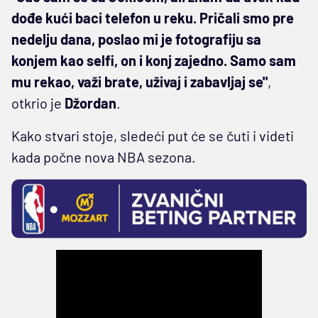
dođe kući baci telefon u reku. Pričali smo pre
nedelju dana, poslao mi je fotografiju sa
konjem kao selfi, on i konj zajedno. Samo sam
mu rekao, važi brate, uživaj i zabavljaj se"
,
otkrio je
Džordan
.
Kako stvari stoje, sledeći put će se čuti i videti
kada počne nova NBA sezona.