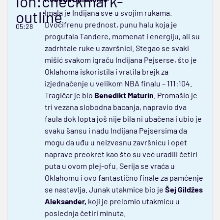
ion:checkmark-
outline
Imala je Indijana sve u svojim rukama.
Dvocifrenu prednost, punu halu koja je
05:28
progutala Tandere, momenat i energiju, ali su
zadrhtale ruke u završnici. Stegao se svaki
mišić svakom igraču Indijana Pejserse, što je
Oklahoma iskoristila i vratila brejk za
izjednačenje u velikom NBA finalu – 111:104.
Tragičar je bio
Benedikt Maturin
. Promašio je
tri vezana slobodna bacanja, napravio dva
faula dok lopta još nije bila ni ubačena i ubio je
svaku šansu i nadu Indijana Pejsersima da
mogu da uđu u neizvesnu završnicu i opet
naprave preokret kao što su već uradili četiri
puta u ovom plej-ofu. Serija se vraća u
Oklahomu i ovo fantastično finale za pamćenje
se nastavlja. Junak utakmice bio je
Šej Gildžes
Aleksander,
koji je prelomio utakmicu u
poslednja četiri minuta.