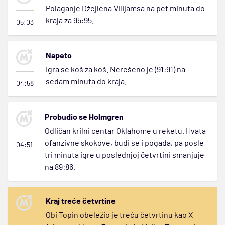
Polaganje Džejlena Vilijamsa na pet minuta do
kraja za 95:95.
05:03
Napeto
Igra se koš za koš. Nerešeno je (91:91) na
sedam minuta do kraja.
04:58
Probudio se Holmgren
Odličan krilni centar Oklahome u reketu. Hvata
ofanzivne skokove, budi se i pogađa, pa posle
04:51
tri minuta igre u poslednjoj četvrtini smanjuje
na 89:86.
Kraj treće četvrtine
Obi Topin obeležio je treću četvrtinu kao X