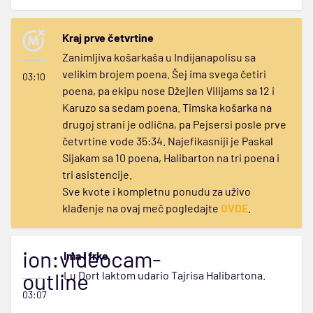
Kraj prve četvrtine
Zanimljiva košarkaša u Indijanapolisu sa
velikim brojem poena. Šej ima svega četiri
03:10
poena, pa ekipu nose Džejlen Vilijams sa 12 i
Karuzo sa sedam poena. Timska košarka na
drugoj strani je odlična, pa Pejsersi posle prve
četvrtine vode 35:34. Najefikasniji je Paskal
Sijakam sa 10 poena, Halibarton na tri poena i
tri asistencije.
Sve kvote i kompletnu ponudu za uživo
klađenje na ovaj meč pogledajte
OVDE
.
ion:videocam-
Ima i frke
outline
Lu Dort laktom udario Tajrisa Halibartona.
03:07