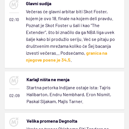
Glavni sudija
Večeras će glavni arbitar biti Skot Foster,
kojem je ovo 18. finale na kojem deli pravdu.
02:10
Poznat je Skot Foster u šali i kao "The
Extender", što bi značilo da ga NBA liga uvek
šalje kako bi produžio seriju. Već se pitaju po
društvenim mrežama koliko će Šej bacanja
izvesti večeras... Podsećamo,
granica na
njegove poene je 34,5
.
Karlajl ništa ne menja
Startna petorka Indijane ostaje ista: Tajris
Halibarton, Endru Nembhard, Eron Nismit,
02:09
Paskal Sijakam, Majls Tarner.
Velika promena Degnolta
Vraća se trener Oklahoma Siti Tandera na