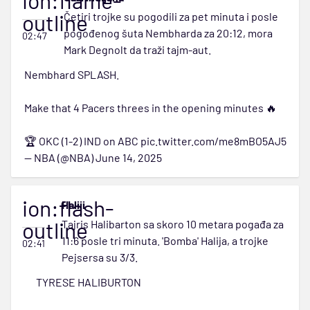
ion:flame-
outline
Četiri trojke su pogodili za pet minuta i posle
pogođenog šuta Nembharda za 20:12, mora
02:47
Mark Degnolt da traži tajm-aut.
Nembhard SPLASH.
Make that 4 Pacers threes in the opening minutes 🔥
🏆 OKC (1-2) IND on ABC
pic.twitter.com/me8mBO5AJ5
— NBA (@NBA)
June 14, 2025
ion:flash-
Haliii
outline
Tajris Halibarton sa skoro 10 metara pogađa za
11:6 posle tri minuta. 'Bomba' Halija, a trojke
02:41
Pejsersa su 3/3.
TYRESE HALIBURTON