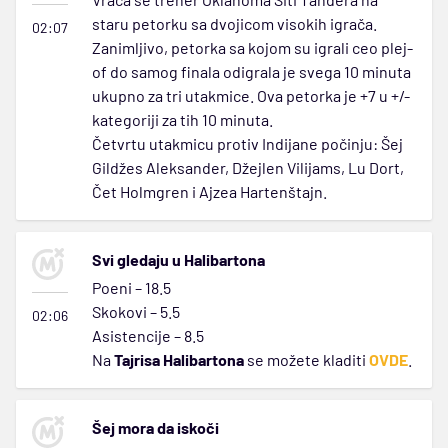
staru petorku sa dvojicom visokih igrača.
02:07
Zanimljivo, petorka sa kojom su igrali ceo plej-
of do samog finala odigrala je svega 10 minuta
ukupno za tri utakmice. Ova petorka je +7 u +/-
kategoriji za tih 10 minuta.
Četvrtu utakmicu protiv Indijane počinju: Šej
Gildžes Aleksander, Džejlen Vilijams, Lu Dort,
Čet Holmgren i Ajzea Hartenštajn.
Svi gledaju u Halibartona
Poeni – 18.5
Skokovi – 5.5
02:06
Asistencije – 8.5
Na
Tajrisa Halibartona
se možete kladiti
OVDE
.
Šej mora da iskoči