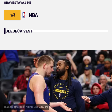
OBAVEŠTAVAJ ME
NBA
SLEDEĆA VEST
Diandre Džordan i Nikola Jokić (AFP)