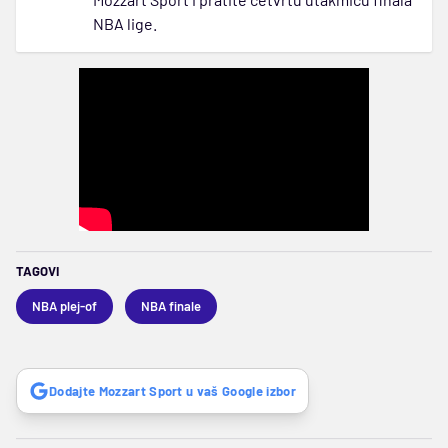
NBA lige.
TAGOVI
NBA plej-of
NBA finale
Dodajte Mozzart Sport u vaš Google izbor