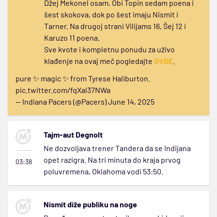
Džej Mekonel osam, Obi Topin sedam poena i
šest skokova, dok po šest imaju Nismit i
Tarner. Na drugoj strani Vilijams 16, Šej 12 i
Karuzo 11 poena.
Sve kvote i kompletnu ponudu za uživo
klađenje na ovaj meč pogledajte
OVDE
.
pure ✨ magic ✨ from Tyrese Haliburton.
pic.twitter.com/fqXal37NWa
— Indiana Pacers (@Pacers)
June 14, 2025
Tajm-aut Degnolt
Ne dozvoljava trener Tandera da se Indijana
opet razigra. Na tri minuta do kraja prvog
03:38
poluvremena, Oklahoma vodi 53:50.
Nismit diže publiku na noge