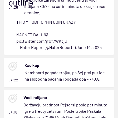
outline
Indijana 80:72 na četiri minuta do kraja treće
04:26
deonice.
THIS MF OBI TOPPIN GOIN CRAZY
MAGNET BALL 🤯
pic.twitter.com/jfGf7WKcjU
— Hater Report (@HaterReport_)
June 14, 2025
Kao kap
Nembhard pogađa trojku, pa Šej prvi put ide
na slobodna bacanja i pogađa oba – 74:68.
04:22
Vodi Indijana
Održavaju prednost Pejsersi posle pet minuta
igre u trećoj četvrtini. Posle trojke Paskala
04:16
Sijakama je 71:65 i Mark Degnolt traži novi tajm-