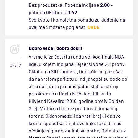
Bez produžetka: Pobeda Indijane
2,80
–
pobeda Oklahome
1,42
Sve kvote i kompletnu ponudu za klađenje na
ovaj meč možete pogledati
OVDE
.
Dobro veče i dobro došli!
Vreme je za četvrtu rundu velikog finala NBA
lige, u kojem Indijana Pejsersi vode 2:1 protiv
02:02
Oklahoma Siti Tandera. Domaćin će pokušati
da na vrelom parketu u Indijanapolisu dođe do
3:1 u seriji, što je samo jedan klub u istoriji
preokrenuo u finalu NBA lige. Bili su to
Klivlend Kavalirsi 2016. godine protiv Golden
Stejt Voriorsa i to bez prednosti domaćeg
terena. Oklahoma želi da vrati brejk i da sve
krene ispočetka iz njihove hale, tako da nas
očekuje sigurno zanimljiva borba. Ostanite uz
Mozzart Sport i pratite četvrtu utakmicu finala