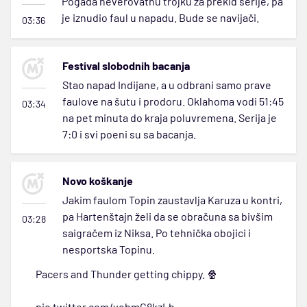
Pogađa neverovatnu trojku za prekid serije, pa
je iznudio faul u napadu. Bude se navijači.
03:36
Festival slobodnih bacanja
Stao napad Indijane, a u odbrani samo prave
faulove na šutu i prodoru. Oklahoma vodi 51:45
03:34
na pet minuta do kraja poluvremena. Serija je
7:0 i svi poeni su sa bacanja.
Novo koškanje
Jakim faulom Topin zaustavlja Karuza u kontri,
pa Hartenštajn želi da se obračuna sa bivšim
03:28
saigračem iz Niksa. Po tehnička obojici i
nesportska Topinu.
Pacers and Thunder getting chippy. 🍿
pic.twitter.com/vobmG8kzLh