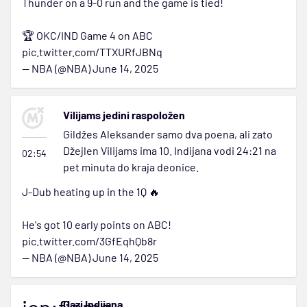
Thunder on a 9-0 run and the game is tied!
🏆 OKC/IND Game 4 on ABC
pic.twitter.com/TTXURfJBNq
— NBA (@NBA)
June 14, 2025
Vilijams jedini raspoložen
Gildžes Aleksander samo dva poena, ali zato
Džejlen Vilijams ima 10. Indijana vodi 24:21 na
02:54
pet minuta do kraja deonice.
J-Dub heating up in the 1Q 🔥
He's got 10 early points on ABC!
pic.twitter.com/3GfEqhQb8r
— NBA (@NBA)
June 14, 2025
Gazi Indijana