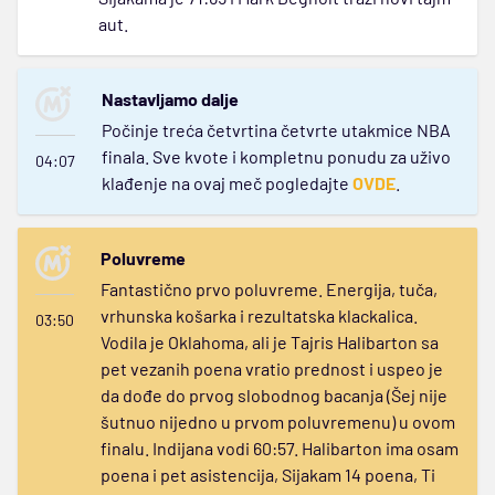
aut.
Nastavljamo dalje
Počinje treća četvrtina četvrte utakmice NBA
finala. Sve kvote i kompletnu ponudu za uživo
04:07
klađenje na ovaj meč pogledajte
OVDE
.
Poluvreme
Fantastično prvo poluvreme. Energija, tuča,
vrhunska košarka i rezultatska klackalica.
03:50
Vodila je Oklahoma, ali je Tajris Halibarton sa
pet vezanih poena vratio prednost i uspeo je
da dođe do prvog slobodnog bacanja (Šej nije
šutnuo nijedno u prvom poluvremenu) u ovom
finalu. Indijana vodi 60:57. Halibarton ima osam
poena i pet asistencija, Sijakam 14 poena, Ti