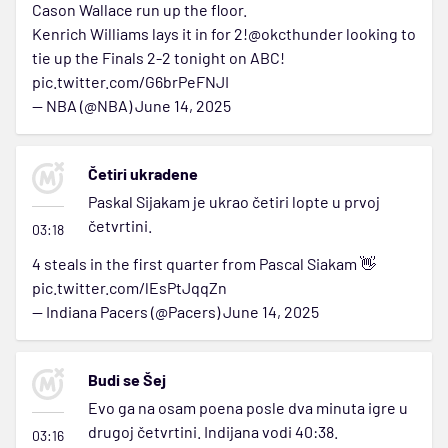
Cason Wallace run up the floor.
Kenrich Williams lays it in for 2!
@okcthunder
looking to
tie up the Finals 2-2 tonight on ABC!
pic.twitter.com/G6brPeFNJI
— NBA (@NBA)
June 14, 2025
Četiri ukradene
Paskal Sijakam je ukrao četiri lopte u prvoj
četvrtini.
03:18
4 steals in the first quarter from Pascal Siakam 👋
pic.twitter.com/lEsPtJqqZn
— Indiana Pacers (@Pacers)
June 14, 2025
Budi se Šej
Evo ga na osam poena posle dva minuta igre u
drugoj četvrtini. Indijana vodi 40:38.
03:16