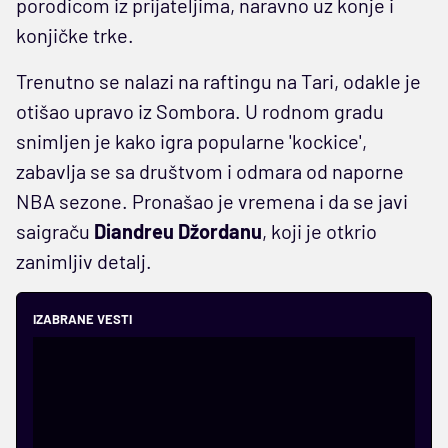
porodicom iz prijateljima, naravno uz konje i
konjičke trke.
Trenutno se nalazi na raftingu na Tari, odakle je
otišao upravo iz Sombora. U rodnom gradu
snimljen je kako igra popularne 'kockice',
zabavlja se sa društvom i odmara od naporne
NBA sezone. Pronašao je vremena i da se javi
saigraču
Diandreu Džordanu
, koji je otkrio
zanimljiv detalj.
IZABRANE VESTI