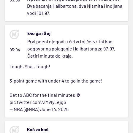
Dva bacanja Halibartona, dva Nismita i Indijana
vodi 101:97.
Evo ga i Šej
Prvi poeni njegovi u četvrtoj četvrtini kao
odgovor na polaganje Halibartona za 97:97.
05:04
Četiri minuta do kraja.
Tough, Shai, Tough!
3-point game with under 4 to go in the game!
Get to ABC for the final minutes 🍿
pic.twitter.com/ZYVlyLejgS
— NBA (@NBA)
June 14, 2025
Koš za koš