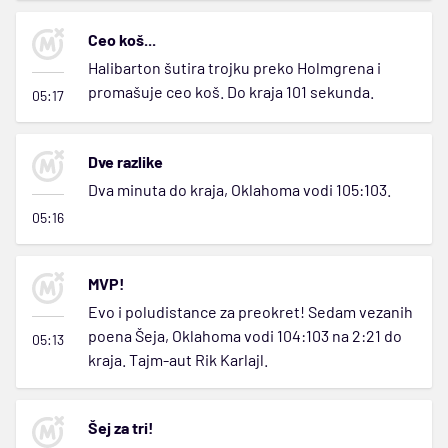
Ceo koš...
Halibarton šutira trojku preko Holmgrena i
promašuje ceo koš. Do kraja 101 sekunda.
05:17
Dve razlike
Dva minuta do kraja, Oklahoma vodi 105:103.
05:16
MVP!
Evo i poludistance za preokret! Sedam vezanih
poena Šeja, Oklahoma vodi 104:103 na 2:21 do
05:13
kraja. Tajm-aut Rik Karlajl.
Šej za tri!