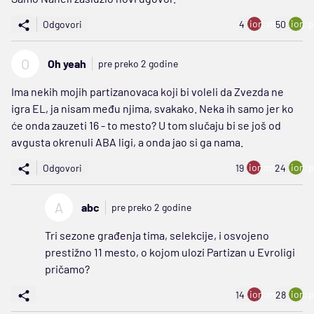
ion:minus
ion:p
Odgovori
4
50
O
Oh yeah
pre preko 2 godine
Ima nekih mojih partizanovaca koji bi voleli da Zvezda ne
igra EL, ja nisam među njima, svakako. Neka ih samo jer ko
će onda zauzeti 16 - to mesto? U tom slučaju bi se još od
avgusta okrenuli ABA ligi, a onda jao si ga nama.
ion:minus
ion:p
Odgovori
19
24
A
abc
pre preko 2 godine
Tri sezone građenja tima, selekcije, i osvojeno
prestižno 11 mesto, o kojom ulozi Partizan u Evroligi
pričamo?
ion:minus
ion:p
14
28