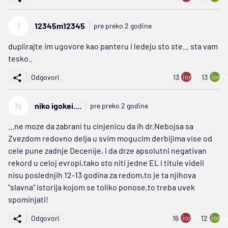
1
12345m12345
pre preko 2 godine
duplirajte im ugovore kao panteru i ledeju sto ste... sta vam
tesko..
ion:minus
ion:p
Odgovori
13
13
N
niko igokei....
pre preko 2 godine
...ne moze da zabrani tu cinjenicu da ih dr.Nebojsa sa
Zvezdom redovno delja u svim mogucim derbijima vise od
cele pune zadnje Decenije, i da drze apsolutni negativan
rekord u celoj evropi,tako sto niti jedne EL i titule videli
nisu poslednjih 12-13 godina za redom,to je ta njihova
"slavna" istorija kojom se toliko ponose,to treba uvek
spominjati!
ion:minus
ion:p
Odgovori
16
12