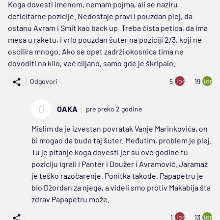
Koga dovesti imenom, nemam pojma, ali se naziru
deficitarne pozicije. Nedostaje pravi i pouzdan plej, da
ostanu Avram i Smit kao back up. Treba čista petica, da ima
mesa u raketu, i vrlo pouzdan šuter na poziciji 2/3, koji ne
oscilira mnogo. Ako se opet zadrži okosnica tima ne
dovoditi na kilo, već ciljano, samo gde je škripalo.
ion:minus
ion:p
Odgovori
5
19
O
OAKA
pre preko 2 godine
Mislim da je izvestan povratak Vanje Marinkovića, on
bi mogao da bude taj šuter. Međutim, problem je plej.
Tu je pitanje koga dovesti jer su ove godine tu
poziciju igrali i Panter i Doužer i Avramović. Jaramaz
je teško razočarenje. Ponitka takođe. Papapetru je
bio Džordan za njega, a videli smo protiv Makabija šta
zdrav Papapetru može.
ion:minus
ion:p
1
13