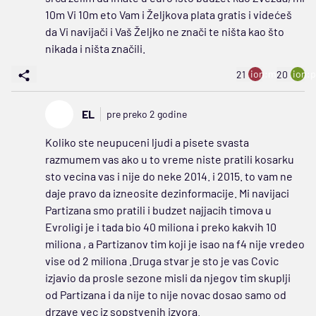
10m Vi 10m eto Vam i Željkova plata gratis i videćeš
da Vi navijači i Vaš Željko ne znači te ništa kao što
nikada i ništa značili.
ion:minus
ion:p
21
20
EL
pre preko 2 godine
Koliko ste neupuceni ljudi a pisete svasta
razmumem vas ako u to vreme niste pratili kosarku
sto vecina vas i nije do neke 2014. i 2015. to vam ne
daje pravo da izneosite dezinformacije. Mi navijaci
Partizana smo pratili i budzet najjacih timova u
Evroligi je i tada bio 40 miliona i preko kakvih 10
miliona , a Partizanov tim koji je isao na f4 nije vredeo
vise od 2 miliona .Druga stvar je sto je vas Covic
izjavio da prosle sezone misli da njegov tim skuplji
od Partizana i da nije to nije novac dosao samo od
drzave vec iz sopstvenih izvora.