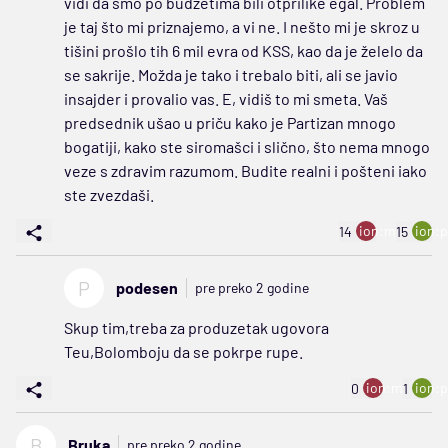
vidi da smo po budžetima bili otprilike egal. Problem
je taj što mi priznajemo, a vi ne. I nešto mi je skroz u
tišini prošlo tih 6 mil evra od KSS, kao da je želelo da
se sakrije. Možda je tako i trebalo biti, ali se javio
insajder i provalio vas. E, vidiš to mi smeta. Vaš
predsednik ušao u priču kako je Partizan mnogo
bogatiji, kako ste siromašci i slično, što nema mnogo
veze s zdravim razumom. Budite realni i pošteni iako
ste zvezdaši.
ion:minus
ion:p
14
15
P
podesen
pre preko 2 godine
Skup tim,treba za produzetak ugovora
Teu,Bolomboju da se pokrpe rupe.
ion:minus
ion:p
0
1
B
Bruka
pre preko 2 godine