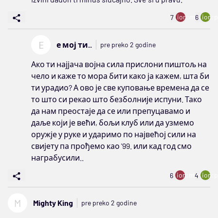
ion:minus
ion:p
7
6
Е
е мој ти..
pre preko 2 godine
Ако ти најјача војна сила прислони пиштољ на
чело и каже то мора бити како ја кажем, шта би
ти урадио? А ово је све куповање времена да се
то што си рекао што безболније испуни. Тако
да нам преостаје да се или препуцавамо и
даље који је већи, бољи клуб или да узмемо
оружје у руке и ударимо по највећој сили на
свијету па прођемо као '99. или кад год смо
награбусили..
ion:minus
ion:p
6
4
M
Mighty King
pre preko 2 godine