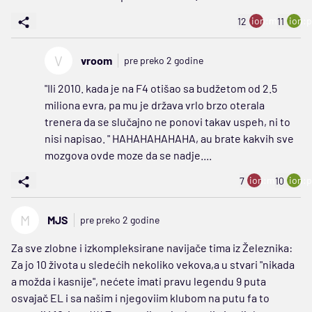
ion:minus
ion:p
12
11
V
vroom
pre preko 2 godine
"Ili 2010. kada je na F4 otišao sa budžetom od 2.5
miliona evra, pa mu je država vrlo brzo oterala
trenera da se slučajno ne ponovi takav uspeh, ni to
nisi napisao. " HAHAHAHAHAHA, au brate kakvih sve
mozgova ovde moze da se nadje....
ion:minus
ion:p
7
10
M
MJS
pre preko 2 godine
Za sve zlobne i izkompleksirane navijače tima iz Železnika:
Za jo 10 života u sledećih nekoliko vekova,a u stvari "nikada
a možda i kasnije", nećete imati pravu legendu 9 puta
osvajač EL i sa našim i njegoviim klubom na putu fa to