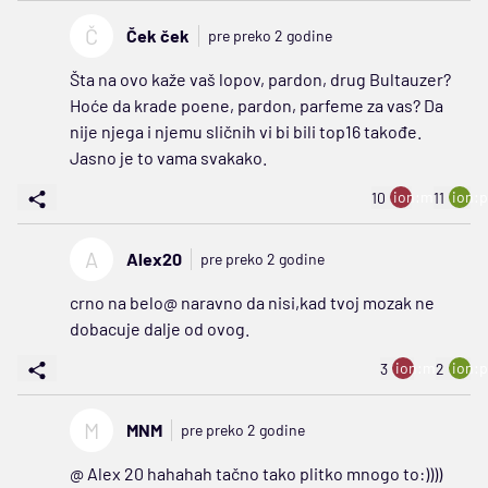
Č
Ček ček
pre preko 2 godine
Šta na ovo kaže vaš lopov, pardon, drug Bultauzer?
Hoće da krade poene, pardon, parfeme za vas? Da
nije njega i njemu sličnih vi bi bili top16 takođe.
Jasno je to vama svakako.
ion:minus
ion:p
10
11
A
Alex20
pre preko 2 godine
crno na belo@ naravno da nisi,kad tvoj mozak ne
dobacuje dalje od ovog.
ion:minus
ion:p
3
2
M
MNM
pre preko 2 godine
@ Alex 20 hahahah tačno tako plitko mnogo to:))))