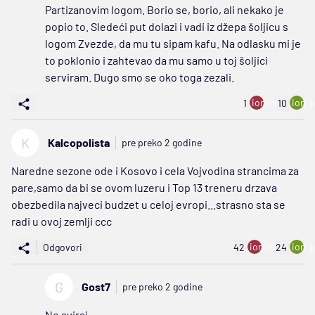
Partizanovim logom. Borio se, borio, ali nekako je
popio to. Sledeći put dolazi i vadi iz džepa šoljicu s
logom Zvezde, da mu tu sipam kafu. Na odlasku mi je
to poklonio i zahtevao da mu samo u toj šoljici
serviram. Dugo smo se oko toga zezali.
ion:minus
ion:p
1
10
K
Kalcopolista
pre preko 2 godine
Naredne sezone ode i Kosovo i cela Vojvodina strancima za
pare,samo da bi se ovom luzeru i Top 13 treneru drzava
obezbedila najveci budzet u celoj evropi...strasno sta se
radi u ovoj zemlji ccc
ion:minus
ion:p
Odgovori
42
24
G
Gost7
pre preko 2 godine
Ne sviraj