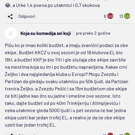
😂, a Urke 1,4 poena po utakmici i 0,7 skokova
ion:minus
ion:p
Odgovori
6
13
K
Koja su komedija svi koji
pre preko 2 godine
Pišu ko je imao koliki budžet, a imaju zvanični podaci za obe
ekipe. Budžet KKCZ u ovoj sezoni je od 18 klubova EL bio
16ti, a budžet KKP je bio 11ti i gle slučaja obe ekipe završile
na mestima koja su im i po budžetu napravljena. Kakav crni
Željko i dva najgledanija kluba u Evropi? Mogu Zvezdu i
Partizan da gledaju svaku utakmicu po 50k ljudi, da Partizan
trenira Željko, a Zvezdu Pešić i sa 15m budžetom obe ekipe
će biti jadne kao što su jadne i smešne ove sezone. Isto
tako, dajte budžet od po 40m Trinkijeriju i Alimpijeviću i
neka utakmice gleda 5000 ljudi i u pet sezona će bar jedna
ekipa uzeti bar jedan trofej EL, a realno je da će obe ekipe
uzeti bar jedan trofej EL.