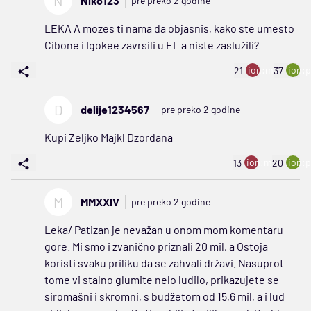
N
Niko123
pre preko 2 godine
LEKA A mozes ti nama da objasnis, kako ste umesto
Cibone i Igokee zavrsili u EL a niste zaslužili?
ion:minus
ion:p
21
37
D
delije1234567
pre preko 2 godine
Kupi Zeljko Majkl Dzordana
ion:minus
ion:p
13
20
M
MMXXIV
pre preko 2 godine
Leka/ Patizan je nevažan u onom mom komentaru
gore. Mi smo i zvanično priznali 20 mil, a Ostoja
koristi svaku priliku da se zahvali državi. Nasuprot
tome vi stalno glumite nelo ludilo, prikazujete se
siromašni i skromni, s budžetom od 15,6 mil, a i lud