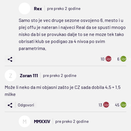
Rex
pre preko 2 godine
Samo sto je vec druge sezone osvojeno 6. mesto i u
plej offu je nateran i najveci Real da se spusti mnogo
nisko da bi se provukao dalje to se ne moze tek tako
obrisati klub se podigao za 4 nivoa po svim
parametrima.
ion:minus
ion:p
10
6
Z
Zoran 111
pre preko 2 godine
Može li neko da mi objasni zašto je CZ sada dobila 4,5 + 1.5
milke
ion:minus
ion:p
Odgovori
13
45
M
MMXXIV
pre preko 2 godine