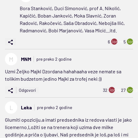
Bora Stanković, Duci Simonović, prof A. Nikolić,
Kapičić, Boban Janković, Moka Slavnić, Zoran
Radović, Rakočević, Saša Obradović, Nebojša Ilić,
Radmanović, Bobi Marjanović, Vasa Micić...itd.
ion:minus
ion:p
6
5
M
MNM
pre preko 2 godine
Uzmi Željko Majkl Dzordana hahahaaha veze nemate sa
tolikim budzetom jedino Majkl za trofej neki:))
ion:minus
ion:p
Odgovori
32
27
L
Leka
pre preko 2 godine
Glumiti opoziciju,a imati predsednika iz redova vlasti je jako
licemerno.Ložiti se na trenera koji uzima dve milke
godišnje,a priča o ljubavi. Naš predsednik je loš,pa loš i mi