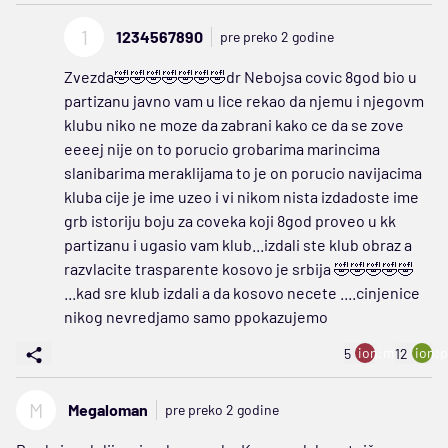
1
1234567890
pre preko 2 godine
Zvezda🤣🤣🤣🤣🤣🤣🤣dr Nebojsa covic 8god bio u
partizanu javno vam u lice rekao da njemu i njegovm
klubu niko ne moze da zabrani kako ce da se zove
eeeej nije on to porucio grobarima marincima
slanibarima meraklijama to je on porucio navijacima
kluba cije je ime uzeo i vi nikom nista izdadoste ime
grb istoriju boju za coveka koji 8god proveo u kk
partizanu i ugasio vam klub...izdali ste klub obraz a
razvlacite trasparente kosovo je srbija 🤣🤣🤣🤣🤣
...kad sre klub izdali a da kosovo necete ....cinjenice
nikog nevredjamo samo ppokazujemo
ion:minus
ion:p
5
12
M
Megaloman
pre preko 2 godine