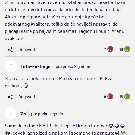
Srbiji ogroman. Sve u svemu, ozbiljan posao čeka Partizan
na leto, jer ovo leto može da odredi sledećih par godina.
Ako se opet pare potroše na osrednje igrače bez
adekvatnog kvaliteta, teško da će navijači nastaviti da
plaćaju karte po najvišim cenama u regionu i puniti Arenu
svaki put.
ion:minus
ion:p
Odgovori
7
19
T
Toto-ko-tunjo
pre preko 2 godine
Stvara se ta neka priča da Partizan ima pare... Kakva
drskost. 😏
ion:minus
ion:p
Odgovori
9
18
Z
Zn
pre preko 2 godine
Samo da ostane NAJBITNIJI igrac Uros Trifunovic😂😂😂
😂, covek ladno izadje na konf i spomene to par puta😂😂