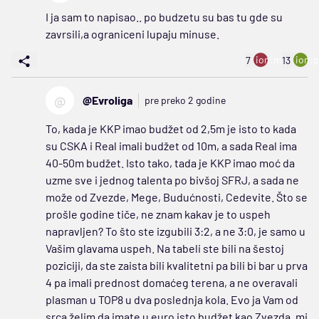
I ja sam to napisao.. po budzetu su bas tu gde su
zavrsili,a ograniceni lupaju minuse.
ion:minus
ion:p
7
13
@
@Evroliga
pre preko 2 godine
To, kada je KKP imao budžet od 2,5m je isto to kada
su CSKA i Real imali budžet od 10m, a sada Real ima
40-50m budžet. Isto tako, tada je KKP imao moć da
uzme sve i jednog talenta po bivšoj SFRJ, a sada ne
može od Zvezde, Mege, Budućnosti, Cedevite. Što se
prošle godine tiče, ne znam kakav je to uspeh
napravljen? To što ste izgubili 3:2, a ne 3:0, je samo u
Vašim glavama uspeh. Na tabeli ste bili na šestoj
poziciji, da ste zaista bili kvalitetni pa bili bi bar u prva
4 pa imali prednost domaćeg terena, a ne overavali
plasman u TOP8 u dva poslednja kola. Evo ja Vam od
srca želim da imate u euro isto budžet kao Zvezda, mi