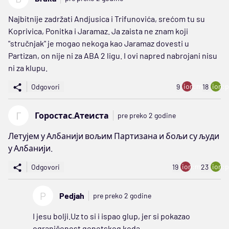
Najbitnije zadržati Andjusica i Trifunovića, srećom tu su
Koprivica, Ponitka i Jaramaz. Ja zaista ne znam koji
"stručnjak" je mogao nekoga kao Jaramaz dovesti u
Partizan, on nije ni za ABA 2 ligu. I ovi napred nabrojani nisu
ni za klupu.
ion:minus
ion:p
Odgovori
9
18
Г
Горостас.Атеиста
pre preko 2 godine
Летујем у Албанији вољим Партизана и бољи су људи
у Албанији.
ion:minus
ion:p
Odgovori
19
23
P
Pedjah
pre preko 2 godine
I jesu bolji.Uz to si i ispao glup, jer si pokazao
ograničenost genetskog koda.