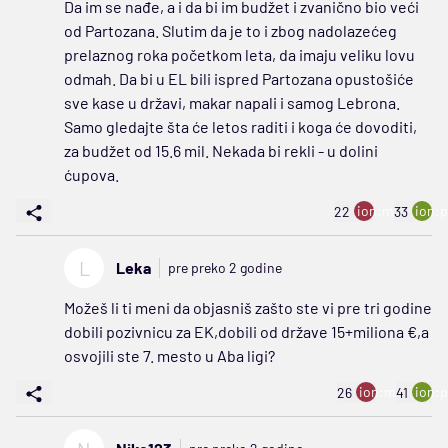
Da im se nađe, a i da bi im budžet i zvanično bio veći
od Partozana. Slutim da je to i zbog nadolazećeg
prelaznog roka početkom leta, da imaju veliku lovu
odmah. Da bi u EL bili ispred Partozana opustošiće
sve kase u državi, makar napali i samog Lebrona.
Samo gledajte šta će letos raditi i koga će dovoditi,
za budžet od 15.6 mil. Nekada bi rekli - u dolini
ćupova.
ion:minus
ion:p
22
33
L
Leka
pre preko 2 godine
Možeš li ti meni da objasniš zašto ste vi pre tri godine
dobili pozivnicu za EK,dobili od države 15+miliona €,a
osvojili ste 7. mesto u Aba ligi?
ion:minus
ion:p
26
41