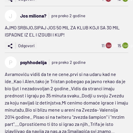
J
Jos miliona?
pre preko 2 godine
AJMO SRBIJO,SIPAJ JOS 50 MIL ZA KLUB KOJI SA 30 MIL
ISPADNE IZ EL I IZGUBI I KUP!
ion:minus
ion:p
Odgovori
11
15
P
psyhhodelija
pre preko 2 godine
Avramoviću vidiš da te ne cene,prvi si na udaru kad ne
ide..Kao i Alen,tako je Tristan pobegao pa javno rekao da je
bio ljut i nezadovoljan 2 godine..Vidis da stranci imaju
prednost i igraju po 35 minuta svaku..Dodji u svoju Zvezdu
za koju navijaš iz detinjstva.Mi cenimo domaće igrace i imaju
minutažu.Bio si blizu mene u areni na Zvezda- Valensija
2014 godine.. Pisao si na twiteru "zvezda šampion" i "mrzim
part"....Oprostićemo ti što si igrao za njih..Trifa je isto
izjavljivao da navija za nas,a za Smailagića svi znamo...