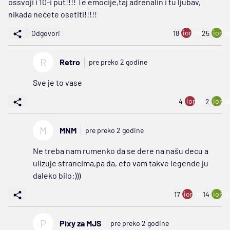
ossvoji i 10-i put!!!! Te emocije,taj adrenalin i tu ljubav,
nikada nećete osetiti!!!!!
ion:minus
ion:p
Odgovori
18
25
R
Retro
pre preko 2 godine
Sve je to vase
ion:minus
ion:p
4
2
M
MNM
pre preko 2 godine
Ne treba nam rumenko da se dere na našu decu a
ulizuje strancima,pa da, eto vam takve legende ju
daleko bilo:)))
ion:minus
ion:p
17
14
P
Pixy za MJS
pre preko 2 godine