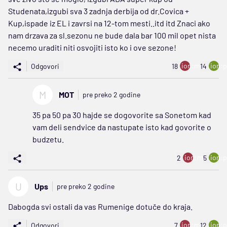
Studenata,izgubi sva 3 zadnja derbija od dr.Covica +
Kup,ispade iz EL i zavrsi na 12-tom mesti..itd itd Znaci ako
nam drzava za sl.sezonu ne bude dala bar 100 mil opet nista
necemo uraditi niti osvojiti isto ko i ove sezone!
ion:minus
ion:p
Odgovori
18
14
M
MOT
pre preko 2 godine
35 pa 50 pa 30 hajde se dogovorite sa Sonetom kad
vam deli sendvice da nastupate isto kad govorite o
budzetu.
ion:minus
ion:p
2
5
U
Ups
pre preko 2 godine
Dabogda svi ostali da vas Rumenige dotuče do kraja.
ion:minus
ion:p
Odgovori
7
12