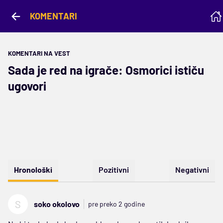
KOMENTARI
KOMENTARI NA VEST
Sada je red na igrače: Osmorici ističu
ugovori
Hronološki
Pozitivni
Negativni
S
soko okolovo
pre preko 2 godine