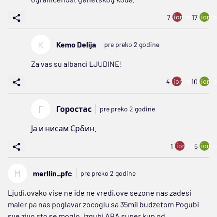
ion:minus
ion:p
7
17
K
Kemo Delija
pre preko 2 godine
Za vas su albanci LJUDINE!
ion:minus
ion:p
4
10
Г
Горостас
pre preko 2 godine
Ја и нисам Србин.
ion:minus
ion:p
1
6
M
merllin_pfc
pre preko 2 godine
Ljudi,ovako vise ne ide ne vredi,ove sezone nas zadesi
maler pa nas poglavar zocoglu sa 35mil budzetom Pogubi
sve zivo sto se moglo, izgubi ABA super kup od