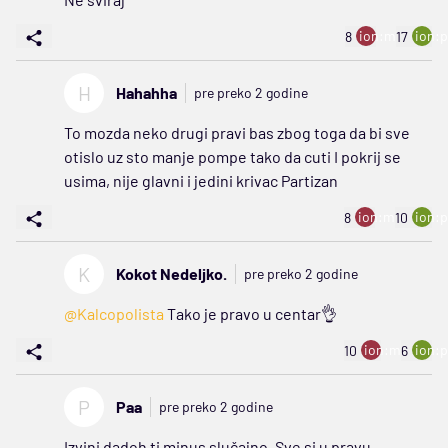
ion:minus
ion:p
8
17
H
Hahahha
pre preko 2 godine
To mozda neko drugi pravi bas zbog toga da bi sve
otislo uz sto manje pompe tako da cuti I pokrij se
usima, nije glavni i jedini krivac Partizan
ion:minus
ion:p
8
10
K
Kokot Nedeljko.
pre preko 2 godine
@Kalcopolista
Tako je pravo u centar👌
ion:minus
ion:p
10
6
P
Paa
pre preko 2 godine
Izvini dadoh ti minus slučajno. Sve si u pravu.