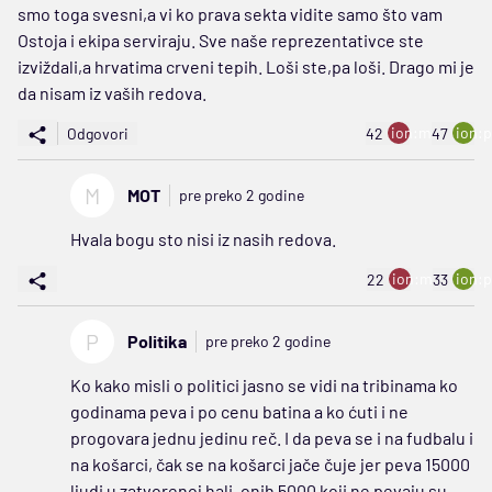
smo toga svesni,a vi ko prava sekta vidite samo što vam
Ostoja i ekipa serviraju. Sve naše reprezentativce ste
izviždali,a hrvatima crveni tepih. Loši ste,pa loši. Drago mi je
da nisam iz vaših redova.
ion:minus
ion:p
Odgovori
42
47
M
MOT
pre preko 2 godine
Hvala bogu sto nisi iz nasih redova.
ion:minus
ion:p
22
33
P
Politika
pre preko 2 godine
Ko kako misli o politici jasno se vidi na tribinama ko
godinama peva i po cenu batina a ko ćuti i ne
progovara jednu jedinu reč. I da peva se i na fudbalu i
na košarci, čak se na košarci jače čuje jer peva 15000
ljudi u zatvorenoj hali, onih 5000 koji ne pevaju su