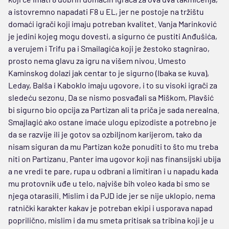
a istovremno napadati F8 u EL, jer ne postoje na tržištu
domaći igrači koji imaju potreban kvalitet. Vanja Marinković
je jedini kojeg mogu dovesti, a sigurno će pustiti Anđušića,
a verujem i Trifu pa i Smailagića koji je žestoko stagnirao,
prosto nema glavu za igru na višem nivou. Umesto
Kaminskog dolazi jak centar to je sigurno (Ibaka se kuva),
Leday, Balša i Kaboklo imaju ugovore, i to su visoki igrači za
sledeću sezonu. Da se nismo posvađali sa Miškom, Plavšić
bi sigurno bio opcija za Partizan ali ta priča je sada nerealna.
Smajlagić ako ostane imaće ulogu epizodiste a potrebno je
da se razvije ili je gotov sa ozbiljnom karijerom, tako da
nisam siguran da mu Partizan kože ponuditi to što mu treba
niti on Partizanu. Panter ima ugovor koji nas finansijski ubija
a ne vredi te pare, rupa u odbrani a limitiran i u napadu kada
mu protovnik uđe u telo, najviše bih voleo kada bi smo se
njega otarasili. Mislim i da PJD ide jer se nije uklopio, nema
ratnički karakter kakav je potreban ekipi i usporava napad
poprilično, mislim i da mu smeta pritisak sa tribina koji je u