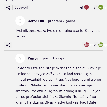
ion:minus
ion:p
Odgovori
41
24
G
GoranT80
pre preko 2 godine
Tvoj nik opravdava tvoje mentalno stanje. Odavno si
za Lazu.
ion:minus
ion:p
6
29
Y
Yes sir
pre preko 2 godine
Pa dobro i šta sad, šta je svrha tog pisanja? I Savić je
u mladosti navijao za Zvezdu, a kod nas su igrali
mnogi zvezdaši i ostavili trag. Nas legendarni trener
profesor Nikolić je bio zvezdaš i to nikome nije
smetalo. Prelazili su igrači iz jednog u drugi klub jer
oni su profesionalci. Moka Slavnić i Tomašević su
igrali u Partizanu, Divac kratko kod vas, kao i Dule