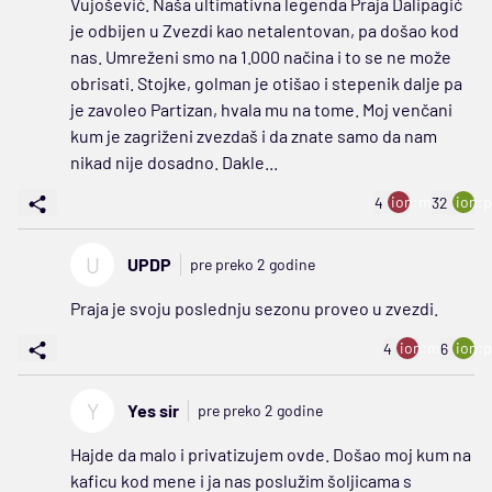
Vujošević. Naša ultimativna legenda Praja Dalipagić
je odbijen u Zvezdi kao netalentovan, pa došao kod
nas. Umreženi smo na 1.000 načina i to se ne može
obrisati. Stojke, golman je otišao i stepenik dalje pa
je zavoleo Partizan, hvala mu na tome. Moj venčani
kum je zagriženi zvezdaš i da znate samo da nam
nikad nije dosadno. Dakle...
ion:minus
ion:p
4
32
U
UPDP
pre preko 2 godine
Praja je svoju poslednju sezonu proveo u zvezdi.
ion:minus
ion:p
4
6
Y
Yes sir
pre preko 2 godine
Hajde da malo i privatizujem ovde. Došao moj kum na
kaficu kod mene i ja nas poslužim šoljicama s