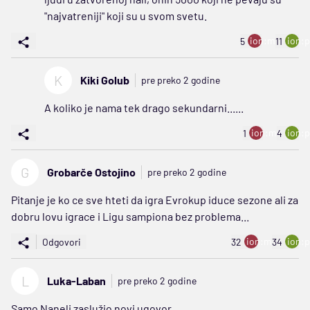
"najvatreniji" koji su u svom svetu.
ion:minus
ion:p
5
11
K
Kiki Golub
pre preko 2 godine
A koliko je nama tek drago sekundarni......
ion:minus
ion:p
1
4
G
Grobarče Ostojino
pre preko 2 godine
Pitanje je ko ce sve hteti da igra Evrokup iduce sezone ali za
dobru lovu igrace i Ligu sampiona bez problema...
ion:minus
ion:p
Odgovori
32
34
L
Luka-Laban
pre preko 2 godine
Samo Naneli zaslužio novi ugovor.