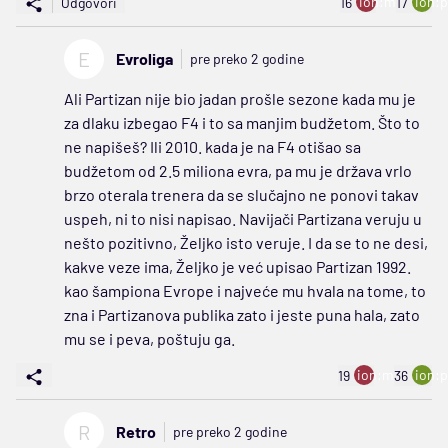
ion:minus
ion:p
Odgovori
16
17
E
Evroliga
pre preko 2 godine
Ali Partizan nije bio jadan prošle sezone kada mu je
za dlaku izbegao F4 i to sa manjim budžetom. Što to
ne napišeš? Ili 2010. kada je na F4 otišao sa
budžetom od 2.5 miliona evra, pa mu je država vrlo
brzo oterala trenera da se slučajno ne ponovi takav
uspeh, ni to nisi napisao. Navijači Partizana veruju u
nešto pozitivno, Željko isto veruje. I da se to ne desi,
kakve veze ima, Željko je već upisao Partizan 1992.
kao šampiona Evrope i najveće mu hvala na tome, to
zna i Partizanova publika zato i jeste puna hala, zato
mu se i peva, poštuju ga.
ion:minus
ion:p
19
36
R
Retro
pre preko 2 godine