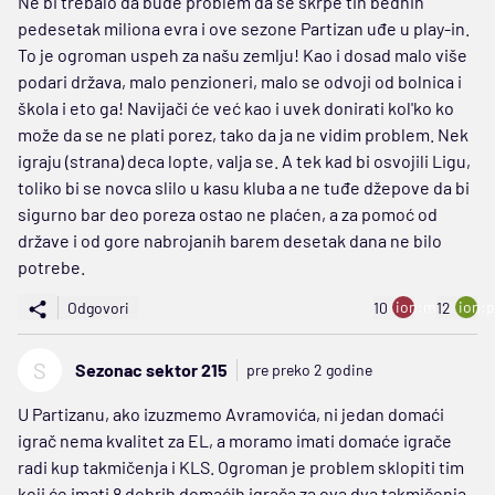
Ne bi trebalo da bude problem da se skrpe tih bednih
pedesetak miliona evra i ove sezone Partizan uđe u play-in.
To je ogroman uspeh za našu zemlju! Kao i dosad malo više
podari država, malo penzioneri, malo se odvoji od bolnica i
škola i eto ga! Navijači će već kao i uvek donirati kol'ko ko
može da se ne plati porez, tako da ja ne vidim problem. Nek
igraju (strana) deca lopte, valja se. A tek kad bi osvojili Ligu,
toliko bi se novca slilo u kasu kluba a ne tuđe džepove da bi
sigurno bar deo poreza ostao ne plaćen, a za pomoć od
države i od gore nabrojanih barem desetak dana ne bilo
potrebe.
ion:minus
ion:p
Odgovori
10
12
S
Sezonac sektor 215
pre preko 2 godine
U Partizanu, ako izuzmemo Avramovića, ni jedan domaći
igrač nema kvalitet za EL, a moramo imati domaće igrače
radi kup takmičenja i KLS. Ogroman je problem sklopiti tim
koji će imati 8 dobrih domaćih igrača za ova dva takmičenja,