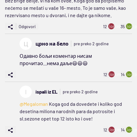
Bez brige delije, vi na kom ovde. Koga god da potpišemo
nećemo se mešati u vaše 16- mesto. To je samo vaše, kao
rezervisano mesto u dvorani, i ne dajte ga nikome.
ion:minus
ion:p
Odgovori
12
35
Ц
црно на бело
pre preko 2 godine
Одавно бољи коментар нисам
прочитао...нема даље😃😃😃
ion:minus
ion:p
12
14
I
ispali iz EL
pre preko 2 godine
@Megaloman
Koga god da dovedete i koliko god
desetina miliona narodnih para da potrosite i
sl.sezone opet top 12 isto ko i ove!
ion:minus
ion:p
12
14