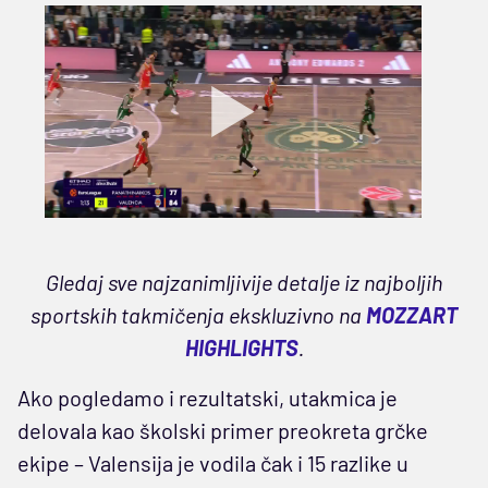
Gledaj sve najzanimljivije detalje iz najboljih
sportskih takmičenja ekskluzivno na
MOZZART
HIGHLIGHTS
.
Ako pogledamo i rezultatski, utakmica je
delovala kao školski primer preokreta grčke
ekipe – Valensija je vodila čak i 15 razlike u