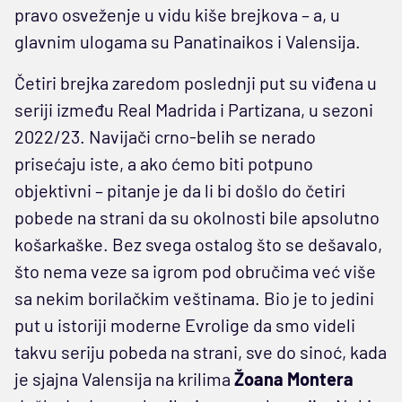
pravo osveženje u vidu kiše brejkova – a, u
glavnim ulogama su Panatinaikos i Valensija.
Četiri brejka zaredom poslednji put su viđena u
seriji između Real Madrida i Partizana, u sezoni
2022/23. Navijači crno-belih se nerado
prisećaju iste, a ako ćemo biti potpuno
objektivni – pitanje je da li bi došlo do četiri
pobede na strani da su okolnosti bile apsolutno
košarkaške. Bez svega ostalog što se dešavalo,
što nema veze sa igrom pod obručima već više
sa nekim borilačkim veštinama. Bio je to jedini
put u istoriji moderne Evrolige da smo videli
takvu seriju pobeda na strani, sve do sinoć, kada
je sjajna Valensija na krilima
Žoana Montera