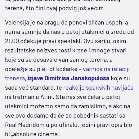
terena, što čini ovaj podvig još većim.
Valensija je na pragu da ponovi sličan uspeh, a
nema sumnje da nas u petoj utakmici u sredu od
21.00 očekuje pravi spektakl. Ovu seriju, osim
rezultatske neizvesnosti krase i mnoge stvari
koje su se dešavale van samog terena, a
obeležje su plej-of košarke –
varnice na relaciji
trenera
,
izjave Dimitrisa Janakopulosa
koje su
sada već standard, te
reakcije španskih navijača
na tretman u Atini. Šta nas sve čeka u petoj
utakmici možemo samo da zamislimo, a ako na
sve ovo dodamo da će se pobednik sastati sa
Real Madridom u polufinalu, jedini pravi opis bio
bi „absolute cinema“.