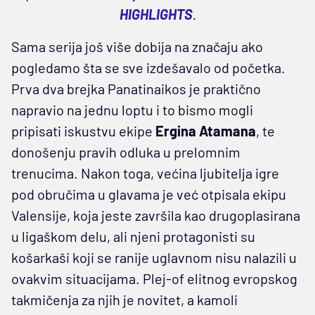
HIGHLIGHTS
.
Sama serija još više dobija na značaju ako
pogledamo šta se sve izdešavalo od početka.
Prva dva brejka Panatinaikos je praktično
napravio na jednu loptu i to bismo mogli
pripisati iskustvu ekipe
Ergina Atamana
, te
donošenju pravih odluka u prelomnim
trenucima. Nakon toga, većina ljubitelja igre
pod obručima u glavama je već otpisala ekipu
Valensije, koja jeste završila kao drugoplasirana
u ligaškom delu, ali njeni protagonisti su
košarkaši koji se ranije uglavnom nisu nalazili u
ovakvim situacijama. Plej-of elitnog evropskog
takmičenja za njih je novitet, a kamoli