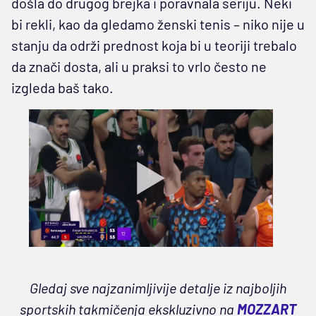
došla do drugog brejka i poravnala seriju. Neki
bi rekli, kao da gledamo ženski tenis – niko nije u
stanju da održi prednost koja bi u teoriji trebalo
da znači dosta, ali u praksi to vrlo često ne
izgleda baš tako.
Gledaj sve najzanimljivije detalje iz najboljih
sportskih takmičenja ekskluzivno na
MOZZART