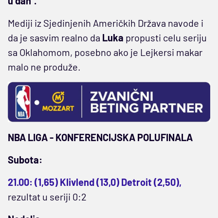
u dan".
Mediji iz Sjedinjenih Američkih Država navode i
da je sasvim realno da
Luka
propusti celu seriju
sa Oklahomom, posebno ako je Lejkersi makar
malo ne produže.
NBA LIGA - KONFERENCIJSKA POLUFINALA
Subota:
21.00: (1,65) Klivlend (13,0) Detroit (2,50),
rezultat u seriji 0:2