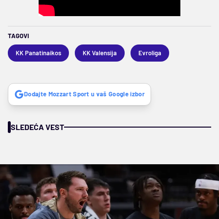
TAGOVI
KK Panatinaikos
KK Valensija
Evroliga
Dodajte Mozzart Sport u vaš Google izbor
SLEDEĆA VEST