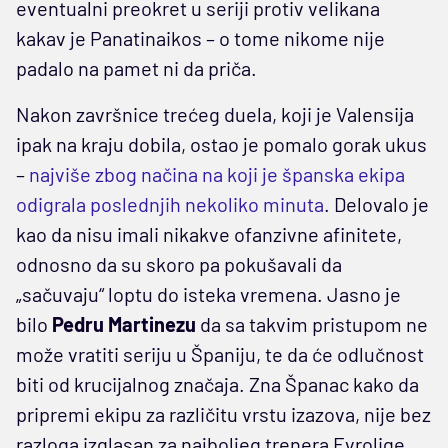
eventualni preokret u seriji protiv velikana
kakav je Panatinaikos – o tome nikome nije
padalo na pamet ni da priča.
Nakon završnice trećeg duela, koji je Valensija
ipak na kraju dobila, ostao je pomalo gorak ukus
–
najviše zbog načina na koji je španska ekipa
odigrala poslednjih nekoliko minuta
. Delovalo je
kao da nisu imali nikakve ofanzivne afinitete,
odnosno da su skoro pa pokušavali da
„sačuvaju“ loptu do isteka vremena. Jasno je
bilo
Pedru Martinezu
da sa takvim pristupom ne
može vratiti seriju u Španiju, te da će odlučnost
biti od krucijalnog značaja. Zna Španac kako da
pripremi ekipu za različitu vrstu izazova, nije bez
razloga izglasan za najboljeg trenera Evrolige,