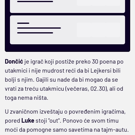
Dončić
je igrač koji postiže preko 30 poena po
utakmici i nije mudrost reći da bi Lejkersi bili
bolji s njim. Gajili su nade da bi mogao da se
vrati za treću utakmicu (večeras, 02.30), ali od
toga nema ništa.
U zvaničnom izveštaju o povređenim igračima,
pored
Luke
stoji "out". Ponovo će svom timu
moći da pomogne samo savetima na tajm-autu.