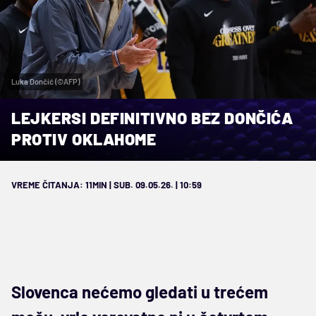
Luka Dončić (©AFP)
LEJKERSI DEFINITIVNO BEZ DONČIĆA
PROTIV OKLAHOME
VREME ČITANJA: 11MIN | SUB. 09.05.26. | 10:59
Slovenca nećemo gledati u trećem