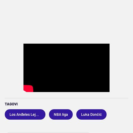
TAGOVI
Los Anđeles Lejkers
NBA liga
Luka Dončić