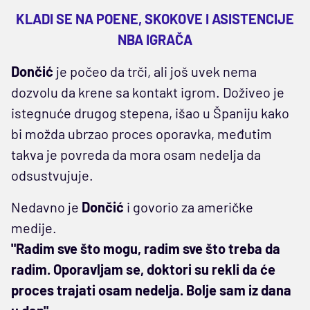
KLADI SE NA POENE, SKOKOVE I ASISTENCIJE
NBA IGRAČA
Dončić
je počeo da trči, ali još uvek nema
dozvolu da krene sa kontakt igrom. Doživeo je
istegnuće drugog stepena, išao u Španiju kako
bi možda ubrzao proces oporavka, međutim
takva je povreda da mora osam nedelja da
odsustvujuje.
Nedavno je
Dončić
i govorio za američke
medije.
"Radim sve što mogu, radim sve što treba da
radim. Oporavljam se, doktori su rekli da će
proces trajati osam nedelja. Bolje sam iz dana