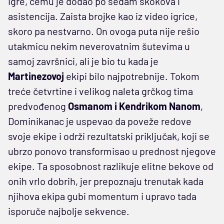
igre, čemu je dodao po sedam skokova i
asistencija. Zaista brojke kao iz video igrice,
skoro pa nestvarno. On ovoga puta nije rešio
utakmicu nekim neverovatnim šutevima u
samoj završnici, ali je bio tu kada je
Martinezovoj
ekipi bilo najpotrebnije. Tokom
treće četvrtine i velikog naleta grčkog tima
predvođenog
Osmanom i Kendrikom Nanom
,
Dominikanac je uspevao da poveže redove
svoje ekipe i održi rezultatski priključak, koji se
ubrzo ponovo transformisao u prednost njegove
ekipe. Ta sposobnost razlikuje elitne bekove od
onih vrlo dobrih, jer prepoznaju trenutak kada
njihova ekipa gubi momentum i upravo tada
isporuče najbolje sekvence.