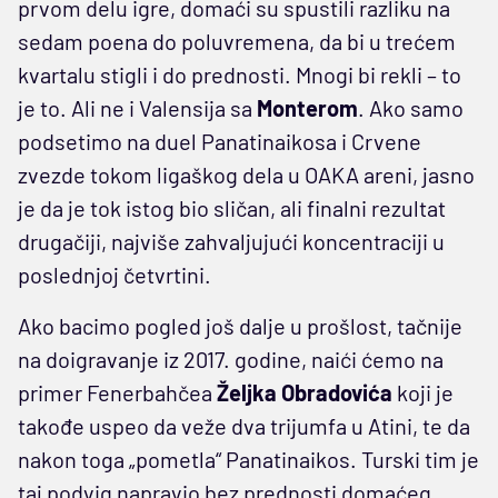
prvom delu igre, domaći su spustili razliku na
sedam poena do poluvremena, da bi u trećem
kvartalu stigli i do prednosti. Mnogi bi rekli – to
je to. Ali ne i Valensija sa
Monterom
. Ako samo
podsetimo na duel Panatinaikosa i Crvene
zvezde tokom ligaškog dela u OAKA areni, jasno
je da je tok istog bio sličan, ali finalni rezultat
drugačiji, najviše zahvaljujući koncentraciji u
poslednjoj četvrtini.
Ako bacimo pogled još dalje u prošlost, tačnije
na doigravanje iz 2017. godine, naići ćemo na
primer Fenerbahčea
Željka Obradovića
koji je
takođe uspeo da veže dva trijumfa u Atini, te da
nakon toga „pometla“ Panatinaikos. Turski tim je
taj podvig napravio bez prednosti domaćeg