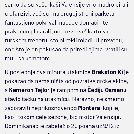
samo da su košarkaši Valensije vrlo mudro birali
u ofanzivi, već su i na drugoj strani parketa
fantastično pokrivali napade domaćih te
praktično plasirali „uno reverse“ kartu ka
turskom treneru, što bi rekli mlađi. U prevodu,
ono što je on pokušao da priredi njima, vratili su
mu – sa kamatom.
U poslednja dva minuta utakmice
Brekston Ki
je
pokazao da nema ništa od povratka grčke ekipe,
a
Kameron Tejlor
je rampom na
Čediju Osmanu
stavio tačku na utakmicu. Naravno, ne smemo
zaboraviti neprikosnovenog
Montera
, koji je,
kao i tokom cele sezone, bio motor Valensije.
Dominikanac je zabeležio 29 poena uz 9/12 iz