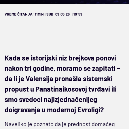
VREME ČITANJA: 11MIN | SUB. 09.05.26. | 10:59
Kada se istorijski niz brejkova ponovi
nakon tri godine, moramo se zapitati –
da li je Valensija pronašla sistemski
propust u Panatinaikosovoj tvrđavi ili
smo svedoci najizjednačenijeg
doigravanja u modernoj Evroligi?
Naveliko je poznato da je prednost domaćeg