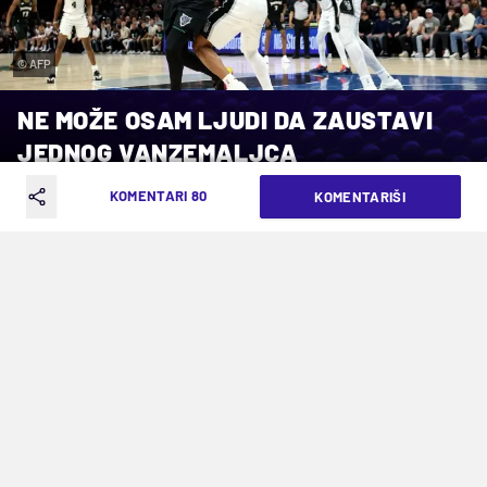
© AFP
NE MOŽE OSAM LJUDI DA ZAUSTAVI
JEDNOG VANZEMALJCA
KOMENTARI 80
KOMENTARIŠI
VREME ČITANJA: 11MIN | SUB. 09.05.26. | 10:59
Viktor Vembanjama je ponovo bio
nestvaran i sa 39 poena doneo brejk
Sparsima protiv Minesote