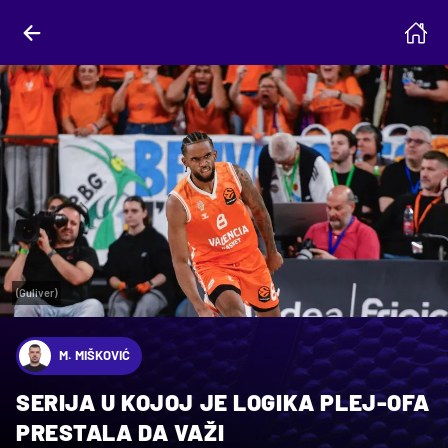
(Guliver)
M. MIŠKOVIĆ
SERIJA U KOJOJ JE LOGIKA PLEJ-OFA
PRESTALA DA VAŽI