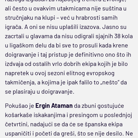
ali često u ovakvim utakmicama nije suština u
stručnjaku na klupi – već u hrabrosti samih
igrača. A oni se nisu uplašili izazova. Jasno su
zacrtali u glavama da nisu odigrali sjajnih 38 kola
u ligaškom delu da bi sve to prosuli kada krene
doigravanje i taj pristup je definitivno ono što ih
izdvaja od ostalih vrlo dobrih ekipa kojih je bilo
napretek u ovoj sezoni elitnog evropskog
takmičenja, a kojima je ipak falilo to „nešto“ da
se plasiraju u doigravanje.
Pokušao je
Ergin Ataman
da zbuni gostujuće
košarkaše iskakanjima i presingom u poslednjoj
četvrtini, nadajući se da će se španska ekipa
uspaničiti i početi da greši, što se nije desilo. Ne