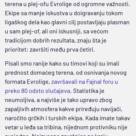
terena u plej-ofu Evrolige od ogromne važnosti.
Ekipe sa manje iskustva u doigravanju tokom
ligaškog dela kao glavni cilj postavljaju plasman
u sam plej-of, ali oni iskusniji, sa većom
tradicijom dobrih rezultata, znaju šta je
prioritet: završiti među prva četiri.
Pisali smo ranije kako su timovi koji su imali
prednost domaćeg terena, od osnivanja novog
formata Evrolige,
završavali na Fajnal foru u
preko 80 odsto slučajeva
. Statistika je
neumoljiva, a najviše je tako upravo zbog
zapaljivih atmosfera kakve priređuju navijači,
naročito grčkih i turskih ekipa. Kada imate takav
vetar u leđa sa tribina, nijednom protivniku nije
svejedno. Neizvesne završnice na kraju