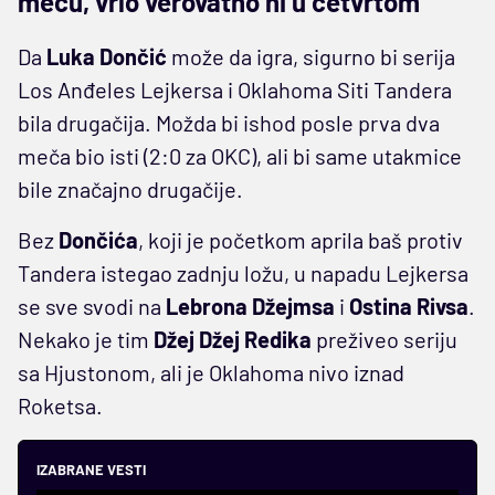
meču, vrlo verovatno ni u četvrtom
Da
Luka Dončić
može da igra, sigurno bi serija
Los Anđeles Lejkersa i Oklahoma Siti Tandera
bila drugačija. Možda bi ishod posle prva dva
meča bio isti (2:0 za OKC), ali bi same utakmice
bile značajno drugačije.
Bez
Dončića
, koji je početkom aprila baš protiv
Tandera istegao zadnju ložu, u napadu Lejkersa
se sve svodi na
Lebrona Džejmsa
i
Ostina Rivsa
.
Nekako je tim
Džej Džej Redika
preživeo seriju
sa Hjustonom, ali je Oklahoma nivo iznad
Roketsa.
IZABRANE VESTI