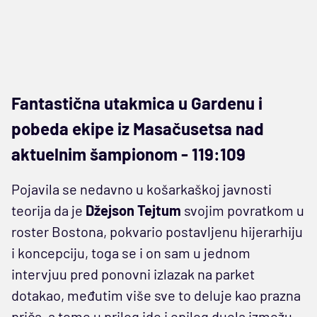
Fantastična utakmica u Gardenu i
pobeda ekipe iz Masačusetsa nad
aktuelnim šampionom - 119:109
Pojavila se nedavno u košarkaškoj javnosti
teorija da je
Džejson Tejtum
svojim povratkom u
roster Bostona, pokvario postavljenu hijerarhiju
i koncepciju, toga se i on sam u jednom
intervjuu pred ponovni izlazak na parket
dotakao, međutim više sve to deluje kao prazna
priča, a tome u prilog ide i epilog duela izmežu