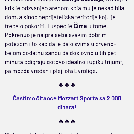
krik je odzvanjao arenom koja mu je nekad bila
dom, a sinoć neprijateljska teritorija koju je
trebalo pokoriti. I uspeo je
Čima
u tome.
Pokrenuo je najpre sebe svakim dobrim
potezom i to kao da je dalo svima u crveno-
belom dodatnu sangu da doslovno u tih pet
minuta odigraju gotovo idealno i upišu trijumf,
pa možda vredan i plej-ofa Evrolige.
🔥🔥🔥
Častimo čitaoce Mozzart Sporta sa 2.000
dinara!
🔥🔥🔥