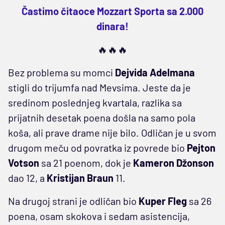
Častimo čitaoce Mozzart Sporta sa 2.000
dinara!
🔥🔥🔥
Bez problema su momci
Dejvida Adelmana
stigli do trijumfa nad Mevsima. Jeste da je
sredinom poslednjeg kvartala, razlika sa
prijatnih desetak poena došla na samo pola
koša, ali prave drame nije bilo. Odličan je u svom
drugom meču od povratka iz povrede bio
Pejton
Votson
sa 21 poenom, dok je
Kameron
Džonson
dao 12, a
Kristijan Braun
11.
Na drugoj strani je odličan bio
Kuper Fleg
sa 26
poena, osam skokova i sedam asistencija,