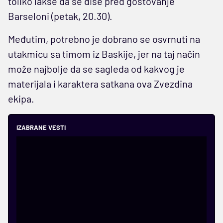
toliko lakše da se diše pred gostovanje
Barseloni (petak, 20.30).
Međutim, potrebno je dobrano se osvrnuti na
utakmicu sa timom iz Baskije, jer na taj način
može najbolje da se sagleda od kakvog je
materijala i karaktera satkana ova Zvezdina
ekipa.
IZABRANE VESTI