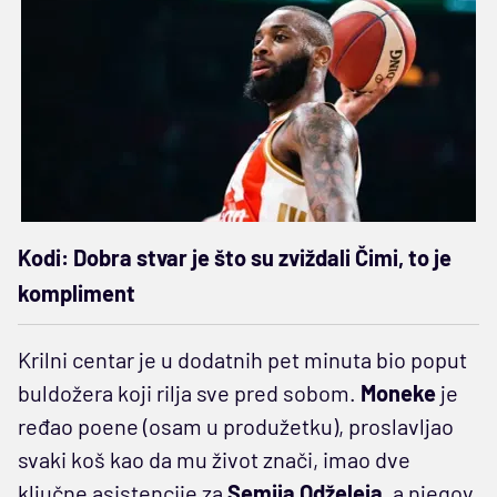
Kodi: Dobra stvar je što su zviždali Čimi, to je
kompliment
Krilni centar je u dodatnih pet minuta bio poput
buldožera koji rilja sve pred sobom.
Moneke
je
ređao poene (osam u produžetku), proslavljao
svaki koš kao da mu život znači, imao dve
ključne asistencije za
Semija Odželeja
, a njegov