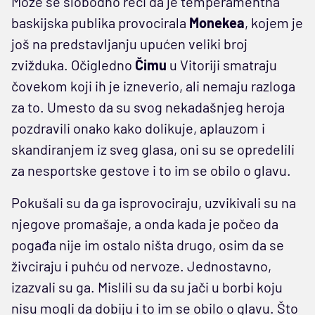
Može se slobodno reći da je temperamentna
baskijska publika provocirala
Monekea
, kojem je
još na predstavljanju upućen veliki broj
zvižduka. Očigledno
Čimu
u Vitoriji smatraju
čovekom koji ih je izneverio, ali nemaju razloga
za to. Umesto da su svog nekadašnjeg heroja
pozdravili onako kako dolikuje, aplauzom i
skandiranjem iz sveg glasa, oni su se opredelili
za nesportske gestove i to im se obilo o glavu.
Pokušali su da ga isprovociraju, uzvikivali su na
njegove promašaje, a onda kada je počeo da
pogađa nije im ostalo ništa drugo, osim da se
živciraju i puhću od nervoze. Jednostavno,
izazvali su ga. Mislili su da su jači u borbi koju
nisu mogli da dobiju i to im se obilo o glavu. Što