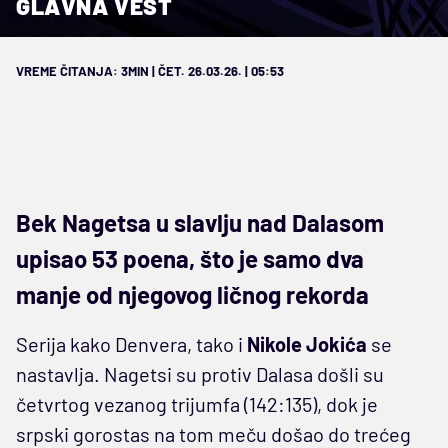
GLAVNA VEST
VREME ČITANJA: 3MIN | ČET. 26.03.26. | 05:53
Bek Nagetsa u slavlju nad Dalasom
upisao 53 poena, što je samo dva
manje od njegovog ličnog rekorda
Serija kako Denvera, tako i
Nikole Jokića
se
nastavlja. Nagetsi su protiv Dalasa došli su
četvrtog vezanog trijumfa (142:135), dok je
srpski gorostas na tom meču došao do trećeg