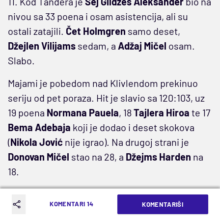
11. Kod Tandera je
Šej Gildžes Aleksander
bio na
nivou sa 33 poena i osam asistencija, ali su
ostali zatajili.
Čet Holmgren
samo deset,
Džejlen
Vilijams
sedam, a
Adžaj Mičel
osam.
Slabo.
Majami je pobedom nad Klivlendom prekinuo
seriju od pet poraza. Hit je slavio sa 120:103, uz
19 poena
Normana Pauela
, 18
Tajlera Hiroa
te 17
Bema
Adebaja
koji je dodao i deset skokova
(
Nikola Jović
nije igrao). Na drugoj strani je
Donovan Mičel
stao na 28, a
Džejms Harden
na
18.
San Antonio je nastavio sa ubedljivim
KOMENTARI 14
KOMENTARIŠI
nastupima pošto je sada srušio Memfis sa