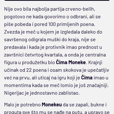
Nije ovo bila najbolja partija crveno-belih,
pogotovo ne kada govorimo o odbrani, ali se
piše pobeda i pored 100 primljenih poena.
Zvezda je meč u kojem je izgledala daleko do
savršenog odigrala muški do kraja, nije se
predavala i kada je protivnik imao prednost u
završnici četvrtog kvartala, a onda je centralna
figura u produžetku bio
Čima Moneke
. Krajnji
učinak od 22 poena i osam skokova je upečatljiv
već na prvu, ali uticaj na igru koji je
Čima
imao u
momentima kada se meč lomio je još značajniji.
Nigerijac je jednostavno zablistao.
Malo je potrebno
Monekeu
da se zapali, bukne i
proguta sve što mu se nađe na putu, a upravo se