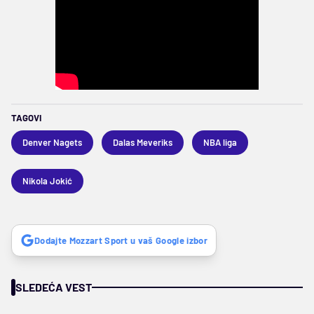
TAGOVI
Denver Nagets
Dalas Meveriks
NBA liga
Nikola Jokić
Dodajte Mozzart Sport u vaš Google izbor
SLEDEĆA VEST