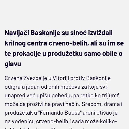
Navijači Baskonije su sinoć izviždali
krilnog centra crveno-belih, ali su im se
te prokacije u produžetku samo obile o
glavu
Crvena Zvezda je u Vitoriji protiv Baskonije
odigrala jedan od onih mečeva za koje svi
unapred već upišu pobedu, pa retko ko trijumf
može da proživi na pravi način. Srećom, drama i
produžetak u "Fernando Buesa" areni otišao je
na vodenicu crveno-belih i sada može koliko-