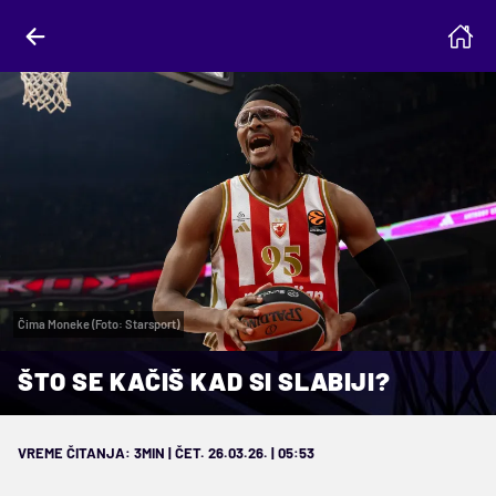
Čima Moneke (Foto: Starsport)
ŠTO SE KAČIŠ KAD SI SLABIJI?
VREME ČITANJA: 3MIN | ČET. 26.03.26. | 05:53