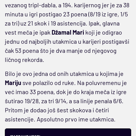
vezanog tripl-dabla, a 194. karijernog jer je za 38
minuta u igri postigao 23 poena (8/19 iz igre, 1/5
za tri) uz 21 skok i 19 asistencija. Ipak, glavna
vest meča je ipak
Džamal Mari
koji je odigrao
jednu od najboljih utakmica u karijeri postigavši
čak 53 poena što je dva manje od njegovog
ličnog rekorda.
Bilo je ovo jedna od onih utakmica u kojima je
Mariju
sve polazilo od ruke. Na poluvremenu je
već imao 33 poena, dok je do kraja meča iz igre
šutirao 19/28, za tri 9/14, a sa linije penala 6/6.
Pritom je dodao još šest skokova i četiri
asistencije. Apsolutno prvo ime utakmica.