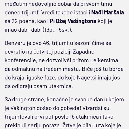
međutim nedovoljno dobar da bi svom timu
doneo trijumf. Vredi takođe istaći i
Nađi Maršala
sa 22 poena, kao i
Pi Džej Vašingtona
koji je
imao dabl-dabl (19p., 15sk.).
Denveru je ovo 46. trijumf u sezoni čime se
učvrstio na četvrtoj poziciji Zapadne
konferencije, ne dozvolivši pritom Lejkersima
da odmaknu na trećem mestu. Biće još tu borbe
do kraja ligaške faze, do koje Nagetsi imaju još
da odigraju osam utakmica.
Sa druge strane, konačno je svanuo dan u kojem
je Vašington došao do pobede! Vizardsi su
trijumfovali prvi put posle 16 utakmica i tako
prekinuli seriju poraza. Žrtva je bila Juta koja je