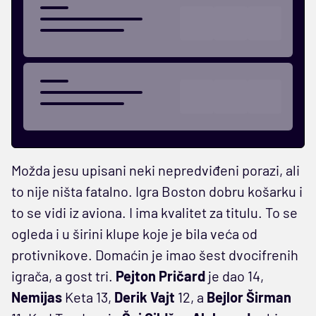
Možda jesu upisani neki nepredviđeni porazi, ali
to nije ništa fatalno. Igra Boston dobru košarku i
to se vidi iz aviona. I ima kvalitet za titulu. To se
ogleda i u širini klupe koje je bila veća od
protivnikove. Domaćin je imao šest dvocifrenih
igrača, a gost tri.
Pejton Pričard
je dao 14,
Nemijas
Keta 13,
Derik Vajt
12, a
Bejlor Širman