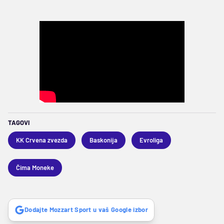
TAGOVI
KK Crvena zvezda
Baskonija
Evroliga
Čima Moneke
Dodajte Mozzart Sport u vaš Google izbor