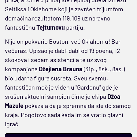
Seltiksa i Oklahome koji je završen trijumfom
domaćina rezultatom 119:109 uz naravno
fantastičnu
Tejtumovu
partiju.
Nije on pokvario Boston, već Oklahomu! Bar
večeras. Upisao je dabl-dabl od 19 poena, 12
skokova i sedam asistencija te uz svog
kompanjona
Džejlena
Brauna
(31p., 8sk., 8as.)
bio udarna figura susreta. Sveu svemu,
fantastičan meč je viđen u "Gardenu" gde je
srušen aktuelni šampion čime je ekipa
Džoa
Mazule
pokazala da je spremna da ide do samog
kraja. Pogotovo sada kada im se vratio glavni
igrač.