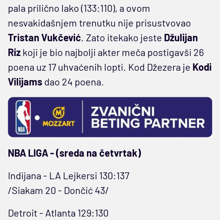
pala prilično lako (133:110), a ovom
nesvakidašnjem trenutku nije prisustvovao
Tristan Vukčević
. Zato itekako jeste
Džulijan
Riz
koji je bio najbolji akter meča postigavši 26
poena uz 17 uhvaćenih lopti. Kod Džezera je
Kodi
Vilijams
dao 24 poena.
NBA LIGA - (sreda na četvrtak)
Indijana - LA Lejkersi 130:137
/Siakam 20 - Dončić 43/
Detroit - Atlanta 129:130