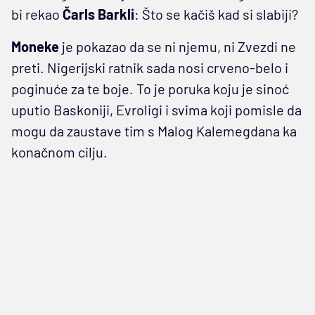
bi rekao
Čarls Barkli
: Što se kačiš kad si slabiji?
Moneke
je pokazao da se ni njemu, ni Zvezdi ne
preti. Nigerijski ratnik sada nosi crveno-belo i
poginuće za te boje. To je poruka koju je sinoć
uputio Baskoniji, Evroligi i svima koji pomisle da
mogu da zaustave tim s Malog Kalemegdana ka
konačnom cilju.