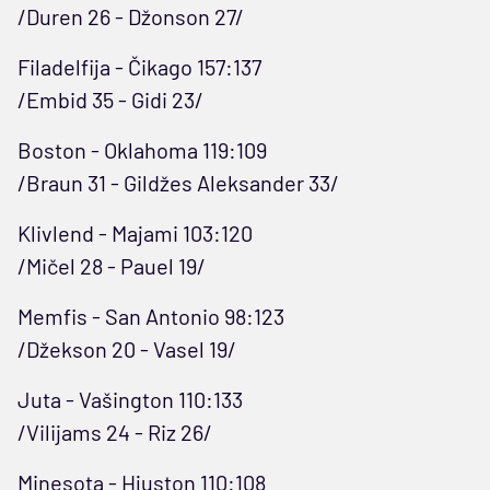
/Duren 26 - Džonson 27/
Filadelfija - Čikago 157:137
/Embid 35 - Gidi 23/
Boston - Oklahoma 119:109
/Braun 31 - Gildžes Aleksander 33/
Klivlend - Majami 103:120
/Mičel 28 - Pauel 19/
Memfis - San Antonio 98:123
/Džekson 20 - Vasel 19/
Juta - Vašington 110:133
/Vilijams 24 - Riz 26/
Minesota - Hjuston 110:108