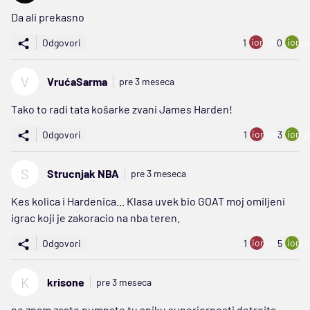
Da ali prekasno
ion:minus
ion:p
Odgovori
1
0
V
VrućaSarma
pre 3 meseca
Tako to radi tata košarke zvani James Harden!
ion:minus
ion:p
Odgovori
1
3
S
Strucnjak NBA
pre 3 meseca
Kes kolica i Hardenica... Klasa uvek bio GOAT moj omiljeni
igrac koji je zakoracio na nba teren.
ion:minus
ion:p
Odgovori
1
5
K
krisone
pre 3 meseca
ne znam zasto pumpate tu spiku superiornosti detroita,