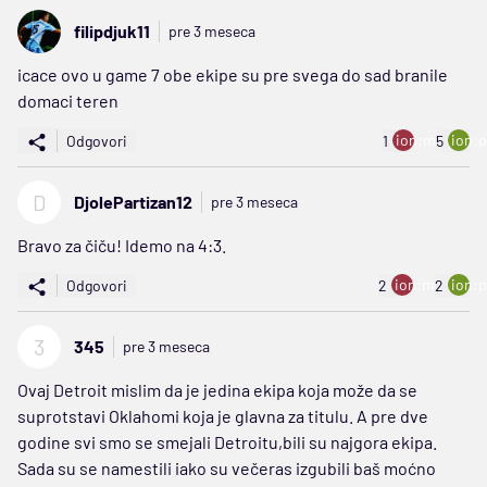
filipdjuk11
pre 3 meseca
icace ovo u game 7 obe ekipe su pre svega do sad branile
domaci teren
ion:minus
ion:p
Odgovori
1
5
D
DjolePartizan12
pre 3 meseca
Bravo za čiču! Idemo na 4:3.
ion:minus
ion:p
Odgovori
2
2
3
345
pre 3 meseca
Ovaj Detroit mislim da je jedina ekipa koja može da se
suprotstavi Oklahomi koja je glavna za titulu. A pre dve
godine svi smo se smejali Detroitu,bili su najgora ekipa.
Sada su se namestili iako su večeras izgubili baš moćno