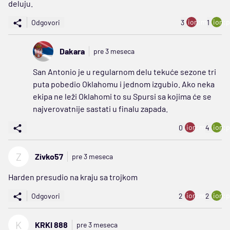
deluju.
ion:minus
ion:p
Odgovori
3
1
Dakara
pre 3 meseca
San Antonio je u regularnom delu tekuće sezone tri
puta pobedio Oklahomu i jednom izgubio. Ako neka
ekipa ne leži Oklahomi to su Spursi sa kojima će se
najverovatnije sastati u finalu zapada.
ion:minus
ion:p
0
4
Z
Zivko57
pre 3 meseca
Harden presudio na kraju sa trojkom
ion:minus
ion:p
Odgovori
2
2
K
KRKI 888
pre 3 meseca