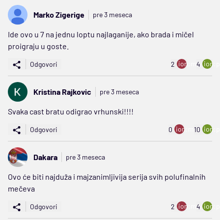
Marko Zigerige
pre 3 meseca
Ide ovo u 7 na jednu loptu najlaganije, ako brada i mičel
proigraju u goste.
ion:minus
ion:p
Odgovori
2
4
Kristina Rajkovic
pre 3 meseca
Svaka cast bratu odigrao vrhunski!!!!
ion:minus
ion:p
Odgovori
0
10
Dakara
pre 3 meseca
Ovo će biti najduža i majzanimljivija serija svih polufinalnih
mečeva
ion:minus
ion:p
Odgovori
2
4