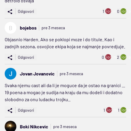
detroid osvaja
ion:minus
ion:p
Odgovori
1
0
B
bojebos
pre 3 meseca
Objasnio Harden. Ako se poklopi moze i do titule. Kao i
zadnjih sezona, osvojice ekipa koja se najmanje povredjuje.
ion:minus
ion:p
Odgovori
0
2
Jovan Jovanovic
pre 3 meseca
Svaka njemu cast ali da li je moguce da je ostao na granici ...
19 poena a mogao je sudija na kraju da mu dodeli i dodatno
slobodno za onu ludacku trojku..
ion:minus
ion:p
Odgovori
1
1
Boki Nikcevic
pre 3 meseca