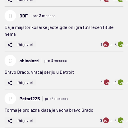
D
DDF
pre 3 meseca
Da je majstor kosarke jeste,gde on igra tu"srece"i titule
nema
ion:minus
ion:p
Odgovori
1
5
C
chicalozzi
pre 3 meseca
Bravo Brado, vracaj seriju u Detroit
ion:minus
ion:p
Odgovori
1
1
P
Petar1225
pre 3 meseca
Forma je prolazna klasa je vecna bravo Brado
ion:minus
ion:p
Odgovori
0
3