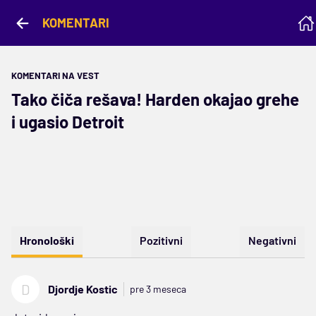
KOMENTARI
KOMENTARI NA VEST
Tako čiča rešava! Harden okajao grehe
i ugasio Detroit
Hronološki
Pozitivni
Negativni
D
Djordje Kostic
pre 3 meseca