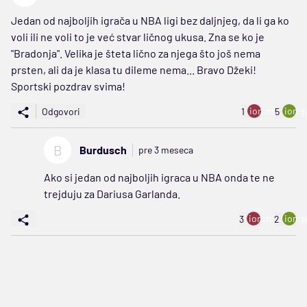
Jedan od najboljih igrača u NBA ligi bez daljnjeg, da li ga ko
voli ili ne voli to je već stvar ličnog ukusa. Zna se ko je
"Bradonja". Velika je šteta lično za njega što još nema
prsten, ali da je klasa tu dileme nema... Bravo Džeki!
Sportski pozdrav svima!
ion:minus
ion:p
Odgovori
1
5
B
Burdusch
pre 3 meseca
Ako si jedan od najboljih igraca u NBA onda te ne
trejduju za Dariusa Garlanda.
ion:minus
ion:p
3
2