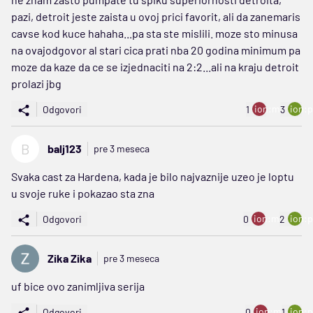
pazi, detroit jeste zaista u ovoj prici favorit, ali da zanemaris
cavse kod kuce hahaha...pa sta ste mislili. moze sto minusa
na ovajodgovor al stari cica prati nba 20 godina minimum pa
moze da kaze da ce se izjednaciti na 2:2...ali na kraju detroit
prolazi jbg
ion:minus
ion:p
Odgovori
1
3
B
balj123
pre 3 meseca
Svaka cast za Hardena, kada je bilo najvaznije uzeo je loptu
u svoje ruke i pokazao sta zna
ion:minus
ion:p
Odgovori
0
2
Zika Zika
pre 3 meseca
uf bice ovo zanimljiva serija
ion:minus
ion:p
Odgovori
0
1