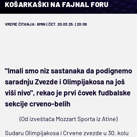
KOŠARKAŠKI NA FAJNAL FORU
VREME ČITANJA: 6MIN | ČET. 20.03.25. | 20:09
"Imali smo niz sastanaka da podignemo
saradnju Zvezde i Olimpijakosa na još
viši nivo", rekao je prvi čovek fudbalske
sekcije crveno-belih
(Od izveštača Mozzart Sporta iz Atine)
Sudaru Olimpijakosa i Crvene zvezde u 30. kolu