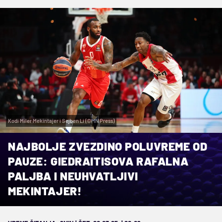
Kodi Miler Mekintajer i Sejben Li (©MN Press)
NAJBOLJE ZVEZDINO POLUVREME OD
PAUZE: GIEDRAITISOVA RAFALNA
PALJBA I NEUHVATLJIVI
MEKINTAJER!