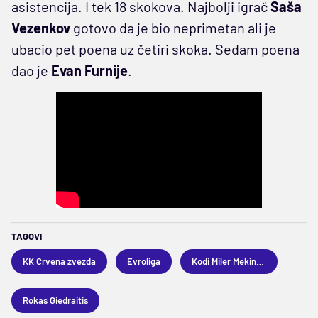
asistencija. I tek 18 skokova. Najbolji igrač
Saša
Vezenkov
gotovo da je bio neprimetan ali je
ubacio pet poena uz četiri skoka. Sedam poena
dao je
Evan Furnije
.
TAGOVI
KK Crvena zvezda
Evroliga
Kodi Miler Mekintajer
Rokas Giedraitis