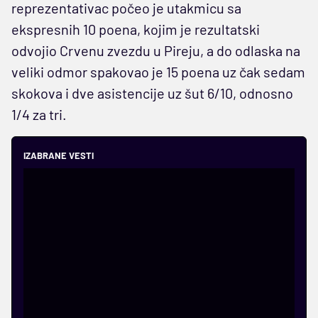
reprezentativac počeo je utakmicu sa
ekspresnih 10 poena, kojim je rezultatski
odvojio Crvenu zvezdu u Pireju, a do odlaska na
veliki odmor spakovao je 15 poena uz čak sedam
skokova i dve asistencije uz šut 6/10, odnosno
1/4 za tri.
IZABRANE VESTI