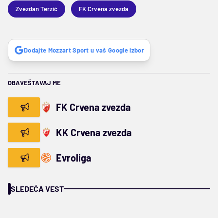
Zvezdan Terzić
FK Crvena zvezda
Dodajte Mozzart Sport u vaš Google izbor
OBAVEŠTAVAJ ME
FK Crvena zvezda
KK Crvena zvezda
Evroliga
SLEDEĆA VEST