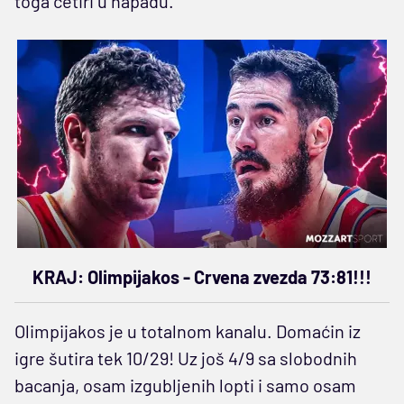
toga četiri u napadu.
KRAJ: Olimpijakos - Crvena zvezda 73:81!!!
Olimpijakos je u totalnom kanalu. Domaćin iz
igre šutira tek 10/29! Uz još 4/9 sa slobodnih
bacanja, osam izgubljenih lopti i samo osam