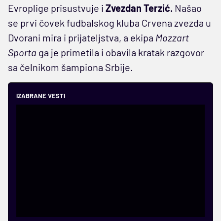
Evroplige prisustvuje i
Zvezdan Terzić.
Našao
se prvi čovek fudbalskog kluba Crvena zvezda u
Dvorani mira i prijateljstva, a ekipa
Mozzart
Sporta
ga je primetila i obavila kratak razgovor
sa čelnikom šampiona Srbije.
IZABRANE VESTI