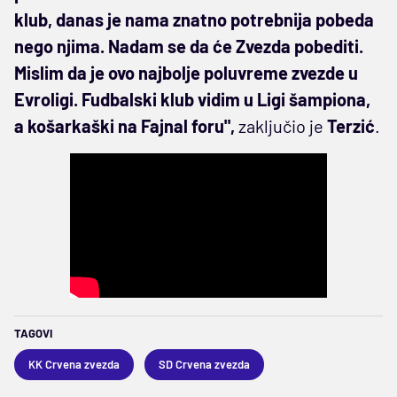
klub, danas je nama znatno potrebnija pobeda
nego njima. Nadam se da će Zvezda pobediti.
Mislim da je ovo najbolje poluvreme zvezde u
Evroligi. Fudbalski klub vidim u Ligi šampiona,
a košarkaški na Fajnal foru",
zaključio je
Terzić
.
TAGOVI
KK Crvena zvezda
SD Crvena zvezda