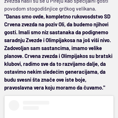
zvezda našli su se u Pireju kao specijalni gosti
povodom stogodišnjice grčkog velikana.
"Danas smo ovde, kompletno rukovosdstvo SD
Crvena zvezda na poziv Oli, da budemo njihovi
gosti. Imali smo niz sastanaka da podignemo
saradnju Zvezde i Olimpijakosa na još viši nivo.
Zadovoljan sam sastancima, imamo velike
planove. Crvena zvezda i Olimpijakos su bratski
klubovi, radimo sve da to razvijamo dalje, da
ostavimo nekim sledećim generacijama, da
budu svesni šta znače ove iste boje,
pravoslavna vera koju moramo da čuvamo."