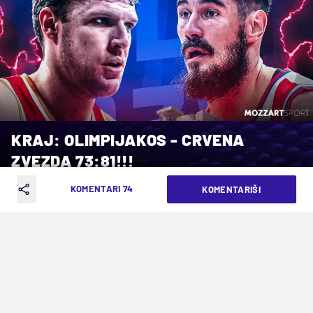
KRAJ: OLIMPIJAKOS - CRVENA
ZVEZDA 73:81!!!
KOMENTARI 74
KOMENTARIŠI
VREME ČITANJA: 6MIN | ČET. 20.03.25. | 20:09
Pratite dešavanja iz Pireja uživo na