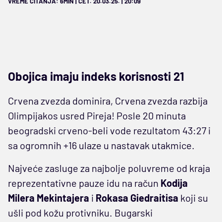
VREME ČITANJA: 6MIN | ČET. 20.03.25. | 20:09
Obojica imaju indeks korisnosti 21
Crvena zvezda dominira, Crvena zvezda razbija
Olimpijakos usred Pireja! Posle 20 minuta
beogradski crveno-beli vode rezultatom 43:27 i
sa ogromnih +16 ulaze u nastavak utakmice.
Najveće zasluge za najbolje poluvreme od kraja
reprezentativne pauze idu na račun
Kodija
Milera Mekintajera
i
Rokasa Giedraitisa
koji su
ušli pod kožu protivniku. Bugarski