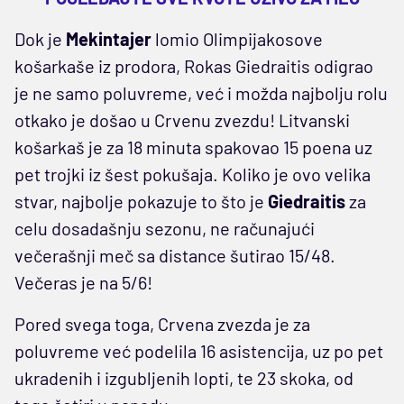
Dok je
Mekintajer
lomio Olimpijakosove
košarkaše iz prodora, Rokas Giedraitis odigrao
je ne samo poluvreme, već i možda najbolju rolu
otkako je došao u Crvenu zvezdu! Litvanski
košarkaš je za 18 minuta spakovao 15 poena uz
pet trojki iz šest pokušaja. Koliko je ovo velika
stvar, najbolje pokazuje to što je
Giedraitis
za
celu dosadašnju sezonu, ne računajući
večerašnji meč sa distance šutirao 15/48.
Večeras je na 5/6!
Pored svega toga, Crvena zvezda je za
poluvreme već podelila 16 asistencija, uz po pet
ukradenih i izgubljenih lopti, te 23 skoka, od