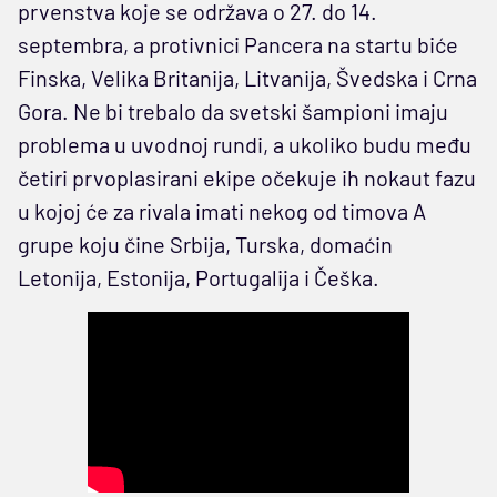
prvenstva koje se održava o 27. do 14.
septembra, a protivnici Pancera na startu biće
Finska, Velika Britanija, Litvanija, Švedska i Crna
Gora. Ne bi trebalo da svetski šampioni imaju
problema u uvodnoj rundi, a ukoliko budu među
četiri prvoplasirani ekipe očekuje ih nokaut fazu
u kojoj će za rivala imati nekog od timova A
grupe koju čine Srbija, Turska, domaćin
Letonija, Estonija, Portugalija i Češka.