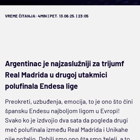
VREME ČITANJA: 4MIN | PET. 13.06.25. | 23:05
Argentinac je najzaslužniji za trijumf
Real Madrida u drugoj utakmici
polufinala Endesa lige
Preokreti, uzbuđenja, emocija, to je ono što čini
špansku Endesu najboljom ligom u Evropi!
Svako ko je izdvojio dva sata da pogleda drugi
meč polufinala između Real Madrida i Unikahe
nije požalio. Dobili smo ono šta smo želeli, a to