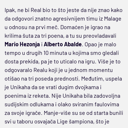
Ipak, ne bi Real bio to što jeste da nije znao kako
da odgovori znatno agresivnijem timu iz Malage
u odnosu na prvi meč. Domaćen je igrao na
krilima šuta za tri poena, a tu su preovladavali
Mario Hezonja
i
Alberto Abalde
. Opao je malo
tempo u drugih 10 minuta u kojima smo gledali
dosta prekida, pa je to uticalo na igru. Više je to
odgovaralo Realu koji je u jednom momentu
otišao na tri poseda prednosti. Međutim, uspela
je Unikaha da se vrati dugim dvojkama i
poenima iz reketa. Nije Unikaha bila zadovoljna
sudijskim odlukama i olako sviranim faulovima
za svoje igrače. Manje-više su se od starta bunili
svi u taboru osvajača Lige šampiona, što je