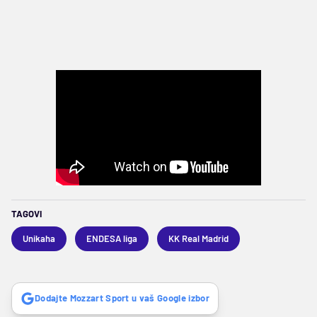
TAGOVI
Unikaha
ENDESA liga
KK Real Madrid
Dodajte Mozzart Sport u vaš Google izbor