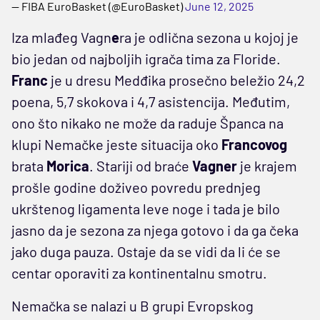
— FIBA EuroBasket (@EuroBasket)
June 12, 2025
Iza mlađeg Vagn
e
ra je odlična sezona u kojoj je
bio jedan od najboljih igrača tima za Floride.
Franc
je u dresu Medđika prosečno beležio 24,2
poena, 5,7 skokova i 4,7 asistencija. Međutim,
ono što nikako ne može da raduje Španca na
klupi Nemačke jeste situacija oko
Francovog
brata
Morica
. Stariji od braće
Vagner
je krajem
prošle godine doživeo povredu prednjeg
ukrštenog ligamenta leve noge i tada je bilo
jasno da je sezona za njega gotovo i da ga čeka
jako duga pauza. Ostaje da se vidi da li će se
centar oporaviti za kontinentalnu smotru.
Nemačka se nalazi u B grupi Evropskog