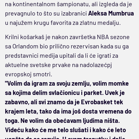
na kontinentalnom šampionatu, ali izgleda da je
prevagnulo to što su izabranici
Aleksa Mumbrua
u najužem krugu favorita za zlatnu medalju.
Krilni košarkaš je nakon završetka NBA sezone
sa Orlandom bio prilično rezervisan kada su ga
predstavnici medija upitali da li će igrati za
aktuelne svetske prvake na nadolazećpj
evropskoj smotri.
"Volim da igram za svoju zemlju, volim momke
sa kojima delim svlačionicu i parket. Uvek je
zabavno, ali svi znamo da je Evrobasket tek
krajem leta, tako da ima još dosta vremena do
toga. Ne volim da obećavam ljudima ništa.
Videću kako će me telo slušati i kako će leto
uopšte da se razvija. U ovom trenutku i dalje