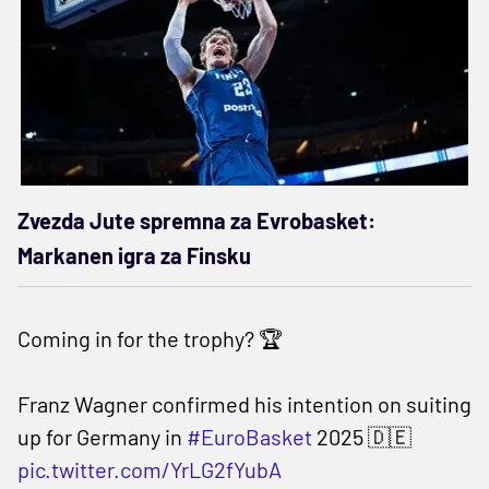
Zvezda Jute spremna za Evrobasket:
Markanen igra za Finsku
Coming in for the trophy? 🏆
Franz Wagner confirmed his intention on suiting
up for Germany in
#EuroBasket
2025 🇩🇪
pic.twitter.com/YrLG2fYubA