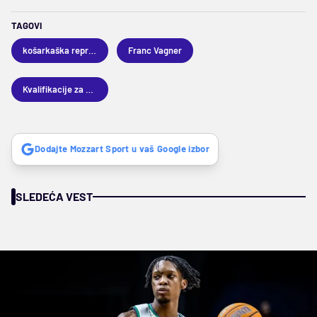
TAGOVI
košarkaška reprezentacija Nemačke
Franc Vagner
Kvalifikacije za Evrobasket 2025
Dodajte Mozzart Sport u vaš Google izbor
SLEDEĆA VEST