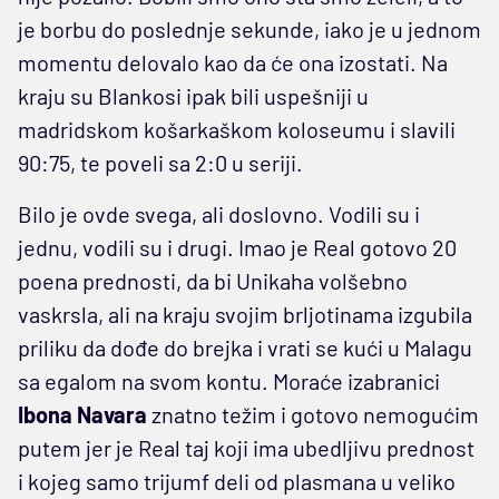
je borbu do poslednje sekunde, iako je u jednom
momentu delovalo kao da će ona izostati. Na
kraju su Blankosi ipak bili uspešniji u
madridskom košarkaškom koloseumu i slavili
90:75, te poveli sa 2:0 u seriji.
Bilo je ovde svega, ali doslovno. Vodili su i
jednu, vodili su i drugi. Imao je Real gotovo 20
poena prednosti, da bi Unikaha volšebno
vaskrsla, ali na kraju svojim brljotinama izgubila
priliku da dođe do brejka i vrati se kući u Malagu
sa egalom na svom kontu. Moraće izabranici
Ibona Navara
znatno težim i gotovo nemogućim
putem jer je Real taj koji ima ubedljivu prednost
i kojeg samo trijumf deli od plasmana u veliko