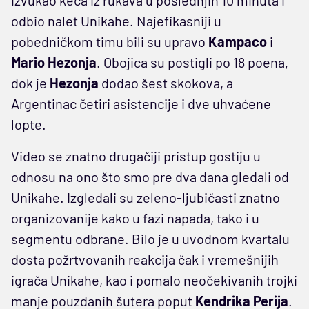
odbio nalet Unikahe. Najefikasniji u
pobedničkom timu bili su upravo
Kampaco
i
Mario Hezonja
. Obojica su postigli po 18 poena,
dok je
Hezonja
dodao šest skokova, a
Argentinac četiri asistencije i dve uhvaćene
lopte.
Video se znatno drugačiji pristup gostiju u
odnosu na ono što smo pre dva dana gledali od
Unikahe. Izgledali su zeleno-ljubičasti znatno
organizovanije kako u fazi napada, tako i u
segmentu odbrane. Bilo je u uvodnom kvartalu
dosta požrtvovanih reakcija čak i vremešnijih
igrača Unikahe, kao i pomalo neočekivanih trojki
manje pouzdanih šutera poput
Kendrika Perija
.