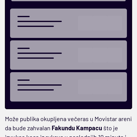
Može publika okupljena večeras u Movistar areni
da bude zahvalan
Fakundu Kampacu
što je
izvukao keca iz rukava u poslednjih 10 minuta i