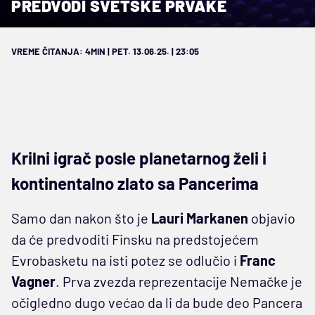
PREDVODI SVETSKE PRVAKE
VREME ČITANJA: 4MIN | PET. 13.06.25. | 23:05
Krilni igrač posle planetarnog želi i
kontinentalno zlato sa Pancerima
Samo dan nakon što je
Lauri Markanen
objavio
da će predvoditi Finsku na predstojećem
Evrobasketu na isti potez se odlučio i
Franc
Vagner
. Prva zvezda reprezentacije Nemačke je
očigledno dugo većao da li da bude deo Pancera