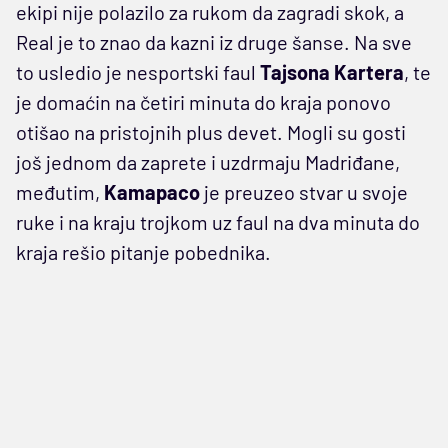
ekipi nije polazilo za rukom da zagradi skok, a
Real je to znao da kazni iz druge šanse. Na sve
to usledio je nesportski faul
Tajsona Kartera
, te
je domaćin na četiri minuta do kraja ponovo
otišao na pristojnih plus devet. Mogli su gosti
još jednom da zaprete i uzdrmaju Madriđane,
međutim,
Kamapaco
je preuzeo stvar u svoje
ruke i na kraju trojkom uz faul na dva minuta do
kraja rešio pitanje pobednika.