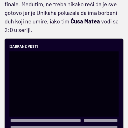
finale. Međutim, ne treba nikako reći da je sve
gotovo jer je Unikaha pokazala da ima borbeni
duh koji ne umire, iako tim
Ćusa
Matea
vodi sa
2:0 u seriji.
IZABRANE VESTI