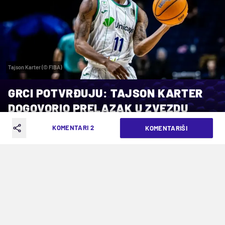
Tajson Karter (© FIBA)
GRCI POTVRĐUJU: TAJSON KARTER
DOGOVORIO PRELAZAK U ZVEZDU
KOMENTARI 2
KOMENTARIŠI
VREME ČITANJA: 4MIN | PET. 13.06.25. | 23:05
Samo se čeka ozvaničenje transfera