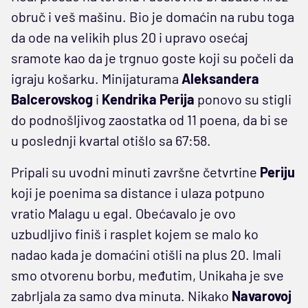
obruč i veš mašinu. Bio je domaćin na rubu toga
da ode na velikih plus 20 i upravo osećaj
sramote kao da je trgnuo goste koji su počeli da
igraju košarku. Minijaturama
Aleksandera
Balcerovskog
i
Kendrika Perija
ponovo su stigli
do podnošljivog zaostatka od 11 poena, da bi se
u poslednji kvartal otišlo sa 67:58.
Pripali su uvodni minuti završne četvrtine
Periju
koji je poenima sa distance i ulaza potpuno
vratio Malagu u egal. Obećavalo je ovo
uzbudljivo finiš i rasplet kojem se malo ko
nadao kada je domaćini otišli na plus 20. Imali
smo otvorenu borbu, međutim, Unikaha je sve
zabrljala za samo dva minuta. Nikako
Navarovoj