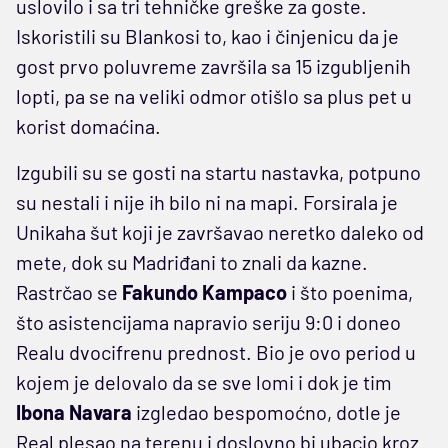
uslovilo i sa tri tehničke greške za goste.
Iskoristili su Blankosi to, kao i činjenicu da je
gost prvo poluvreme završila sa 15 izgubljenih
lopti, pa se na veliki odmor otišlo sa plus pet u
korist domaćina.
Izgubili su se gosti na startu nastavka, potpuno
su nestali i nije ih bilo ni na mapi. Forsirala je
Unikaha šut koji je završavao neretko daleko od
mete, dok su Madriđani to znali da kazne.
Rastrčao se
Fakundo Kampaco
i što poenima,
što asistencijama napravio seriju 9:0 i doneo
Realu dvocifrenu prednost. Bio je ovo period u
kojem je delovalo da se sve lomi i dok je tim
Ibona Navara
izgledao bespomoćno, dotle je
Real plesao na terenu i doslovno bi ubacio kroz