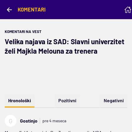
KOMENTARI
KOMENTARI NA VEST
Velika najava iz SAD: Slavni univerzitet
želi Majkla Melouna za trenera
Hronološki
Pozitivni
Negativni
G
Gostinjo
pre 4 meseca