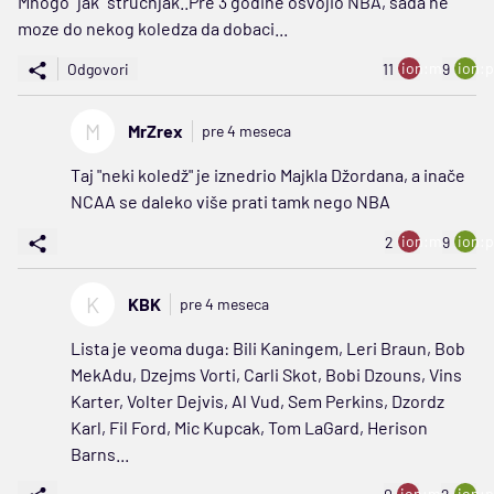
Mnogo "jak" strucnjak..Pre 3 godine osvojio NBA, sada ne
moze do nekog koledza da dobaci...
ion:minus
ion:p
Odgovori
11
9
M
MrZrex
pre 4 meseca
Taj "neki koledž" je iznedrio Majkla Džordana, a inače
NCAA se daleko više prati tamk nego NBA
ion:minus
ion:p
2
9
K
KBK
pre 4 meseca
Lista je veoma duga: Bili Kaningem, Leri Braun, Bob
MekAdu, Dzejms Vorti, Carli Skot, Bobi Dzouns, Vins
Karter, Volter Dejvis, Al Vud, Sem Perkins, Dzordz
Karl, Fil Ford, Mic Kupcak, Tom LaGard, Herison
Barns...
ion:minus
ion:p