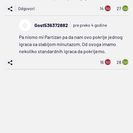
ion:minus
ion:p
Odgovori
14
27
G
Gost536372882
pre preko 4 godine
Pa nismo mi Partizan pa da nam ovo pokrije jednog
igraca sa slabijom minutazom. Od ovoga imamo
nekoliko standardnih igraca da pokrijemo.
ion:minus
ion:p
16
28