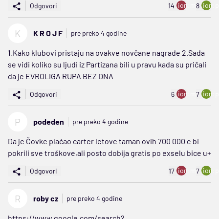
ion:minus
ion:p
Odgovori
14
8
K
K R O J F
pre preko 4 godine
1.Kako klubovi pristaju na ovakve novčane nagrade 2.Sada
se vidi koliko su ljudi iz Partizana bili u pravu kada su pričali
da je EVROLIGA RUPA BEZ DNA
ion:minus
ion:p
Odgovori
6
7
P
podeden
pre preko 4 godine
Da je Čovke plaćao carter letove taman ovih 700 000 e bi
pokrili sve troškove,ali posto dobija gratis po exselu bice u+
ion:minus
ion:p
Odgovori
17
7
R
roby cz
pre preko 4 godine
https://www.google.com/search?