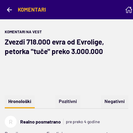
KOMENTARI
KOMENTARI NA VEST
Zvezdi 718.000 evra od Evrolige,
petorka "tuče" preko 3.000.000
Hronološki
Pozitivni
Negativni
R
Realno posmatrano
pre preko 4 godine