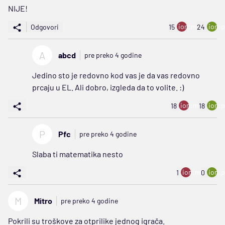
NIJE!
ion:minus
ion:p
Odgovori
15
24
A
abcd
pre preko 4 godine
Jedino sto je redovno kod vas je da vas redovno
prcaju u EL. Ali dobro, izgleda da to volite. :)
ion:minus
ion:p
18
18
P
Pfc
pre preko 4 godine
Slaba ti matematika nesto
ion:minus
ion:p
1
0
M
Mitro
pre preko 4 godine
Pokrili su troškove za otprilike jednog igrača.