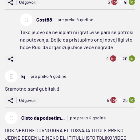
ion:minus
ion:p
Odgovori
3
41
G
Gost88
pre preko 4 godine
Tako je,ovo se ne isplati ni igrati,vise para se potrosi
na putovanja..Bolje da pristupimo onoj novoj ligi sto
hoce Rusi da organizuju,bice vece nagrade
ion:minus
ion:p
4
20
E
Ej
pre preko 4 godine
Sramotno,sami gubitak :(
ion:minus
ion:p
Odgovori
5
25
C
Cisto da podsetim...
pre preko 4 godine
DOK NEKO REDOVNO IGRA EL I OSVAJA TITULE PREKO
JEDNE DECENIJE,NEKO EL I TITULU ISTO TOLIKO VIDEO