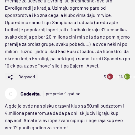
Premije za ucesce u Evroligi su presmesne, ovo sto
Evroliga radi je kradja. Uzimaju ogromne pare od
sponzorstva i ko zna cega, a klubovima daju mrvice.
Uporedimo samo Ligu Sampiona u fudbalu (uredu ajde
fudbal je popularniji sport) ali u fudbalu igraju 32 ucesnika,
svako dobija po bar 20 miliona cini mi se (a da ne pominjemo
premije za prolaz grupe, svaku pobedu...), a ovde neki ni po
milion. Tuzno i jadno. Sad kad Rusi otpadnu, da hoce Grci da
okrenu ledja Evroligi, pa nek igraju samo Turci i Spanci sa po
10 ekipa, uz ove "nove" sile tipa Bajern i Asvel.
ion:minus
ion:p
Odgovori
3
14
C
Cedevita.
pre preko 4 godine
A gde je ovde na spisku drzavni klub sa 50.mil budzetom i
4.miliona panterom,aa da da pa oni iskljucivi igraju kup
najvecih Amatera evrope zvani cipiripi ringe raja kup evo
vec 12 punih godina za redom!