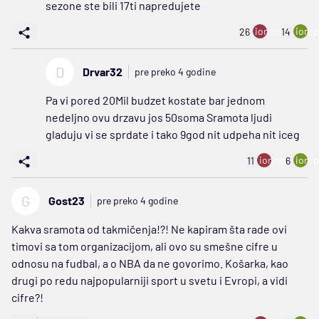
sezone ste bili 17ti napredujete
ion:minus
ion:p
26
14
D
Drvar32
pre preko 4 godine
Pa vi pored 20Mil budzet kostate bar jednom
nedeljno ovu drzavu jos 50soma Sramota ljudi
gladuju vi se sprdate i tako 9god nit udpeha nit iceg
ion:minus
ion:p
11
6
G
Gost23
pre preko 4 godine
Kakva sramota od takmičenja!?! Ne kapiram šta rade ovi
timovi sa tom organizacijom, ali ovo su smešne cifre u
odnosu na fudbal, a o NBA da ne govorimo. Košarka, kao
drugi po redu najpopularniji sport u svetu i Evropi, a vidi
cifre?!