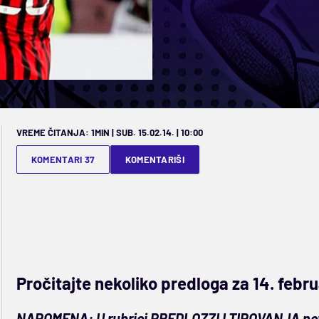
VREME ČITANJA: 1MIN | SUB. 15.02.14. | 10:00
KOMENTARI 37
KOMENTARIŠI
Pročitajte nekoliko predloga za 14. februa
NAPOMENA: U rubrici PREDLOZZI I TIPOVANJA nov