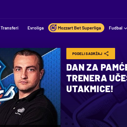
Transferi
Evroliga
Mozzart Bet Superliga
Fudbal
PODELI SADRŽAJ
DAN ZA PAMĆ
TRENERA UČE
UTAKMICE!