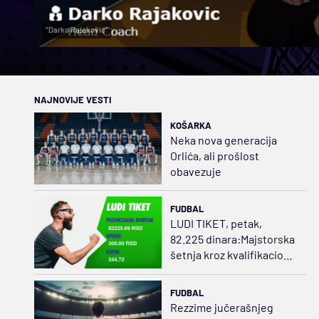
"Darko Rajaković"
NAJNOVIJE VESTI
KOŠARKA
Neka nova generacija
Orlića, ali prošlost
obavezuje
FUDBAL
LUDI TIKET, petak,
82.225 dinara:Majstorska
šetnja kroz kvalifikacione
mečeve
FUDBAL
Rezzime jučerašnjeg