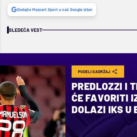
Dodajte Mozzart Sport u vaš Google izbor
SLEDEĆA VEST
PODELI SADRŽAJ
PREDLOZZI I 
ĆE FAVORITI 
DOLAZI IKS U B