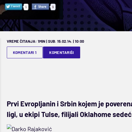
VREME ČITANJA: 1MIN | SUB. 15.02.14. | 10:00
KOMENTARI 1
KOMENTARIŠI
Prvi Evropljanin i Srbin kojem je povere
ligi, u ekipi Tulse, filijali Oklahome sed