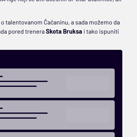
o talentovanom Čačaninu, a sada možemo da
ada pored trenera
Skota Bruksa
i tako ispuniti