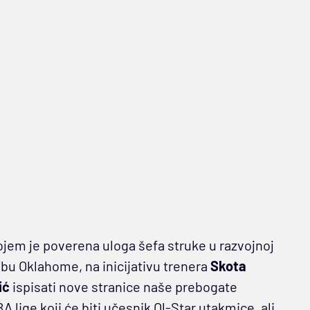
ojem je poverena uloga šefa struke u razvojnoj
abu Oklahome, na inicijativu trenera
Skota
ić
ispisati nove stranice naše prebogate
BA lige koji će biti učesnik Ol-Star utakmice, ali