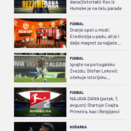
dana (četvrtak): Kec iz
Humske je na čelu parade
FUDBAL
Oranje opet u modi:
Eredivizija u padu, ali je i
dalje magnet za najjače
klubove Evrope
FUDBAL
Igrajte na portugalsku
Zvezdu, Stefan Leković
očekuje istorijsku
sezonu
FUDBAL
NAJAVA DANA (petak, 7.
avgust): Startuje Cvajta,
Primeira, kao i Belgijanci
KOŠARKA