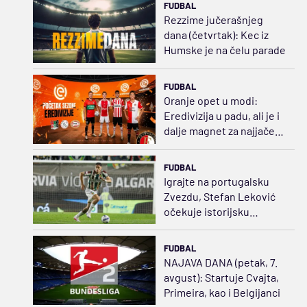
FUDBAL
Rezzime jučerašnjeg
dana (četvrtak): Kec iz
Humske je na čelu parade
FUDBAL
Oranje opet u modi:
Eredivizija u padu, ali je i
dalje magnet za najjače
klubove Evrope
FUDBAL
Igrajte na portugalsku
Zvezdu, Stefan Leković
očekuje istorijsku
sezonu
FUDBAL
NAJAVA DANA (petak, 7.
avgust): Startuje Cvajta,
Primeira, kao i Belgijanci