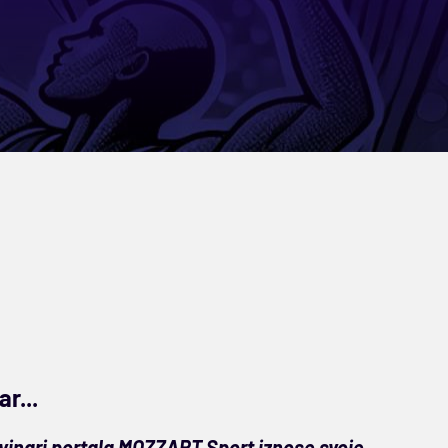
r...
inari portala MOZZART Sport iznose svoje