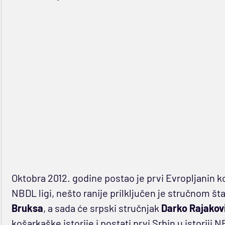
Oktobra 2012. godine postao je prvi Evropljanin k
NBDL ligi, nešto ranije prilključen je stručnom št
Bruksa
, a sada će srpski stručnjak
Darko Rajakov
košarkaške istorije i postati prvi Srbin u istoriji N