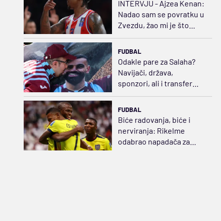
INTERVJU - Ajzea Kenan:
Nadao sam se povratku u
Zvezdu, žao mi je što
neće videti moje novo
telo
FUDBAL
Odakle pare za Salaha?
Navijači, država,
sponzori, ali i transfer
politika
FUDBAL
Biće radovanja, biće i
nerviranja: Rikelme
odabrao napadača za
Boku i razbuktao požar
strasti