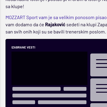
sa klupe!
MOZZART Sport vam je sa velikim ponosom pisao
vam dodamo da će
Rajaković
sedeti na klupi Zap
san svih onih koji su se bavili trenerskim poslom.
IZABRANE VESTI