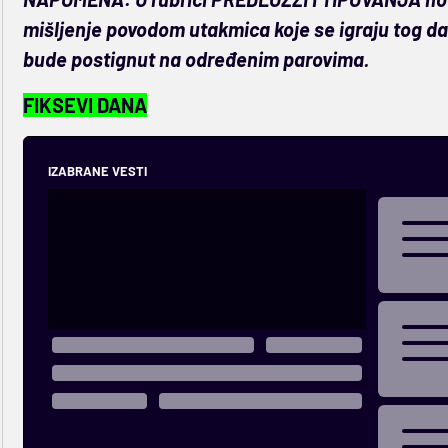
mišljenje povodom utakmica koje se igraju tog dan
bude postignut na određenim parovima.
FIKSEVI DANA
IZABRANE VESTI