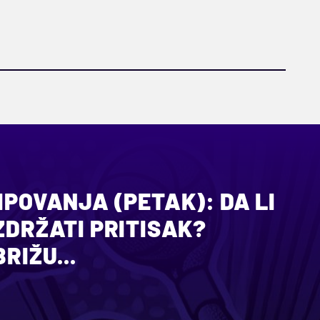
TIPOVANJA (PETAK): DA LI
IZDRŽATI PRITISAK?
RIŽU...