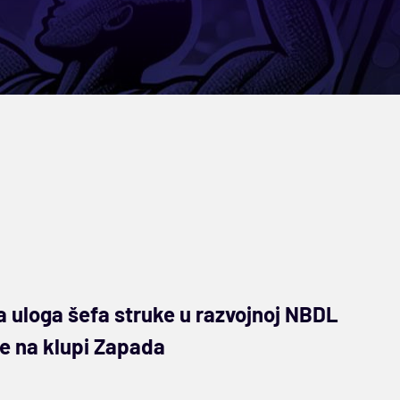
na uloga šefa struke u razvojnoj NBDL
eće na klupi Zapada