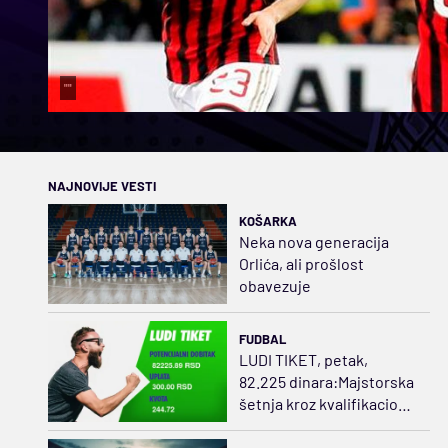
""
NAJNOVIJE VESTI
KOŠARKA
Neka nova generacija
Orlića, ali prošlost
obavezuje
FUDBAL
LUDI TIKET, petak,
82.225 dinara:Majstorska
šetnja kroz kvalifikacione
mečeve