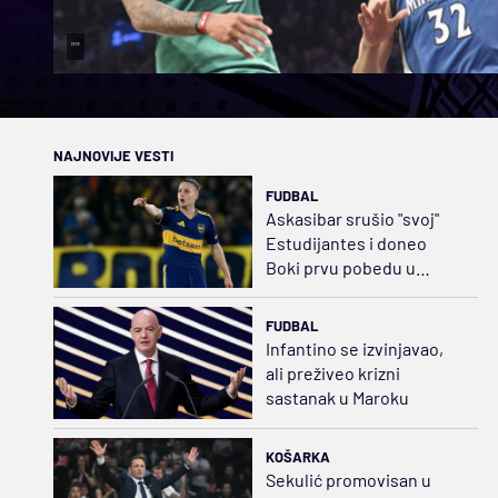
""
NAJNOVIJE VESTI
FUDBAL
Askasibar srušio "svoj"
Estudijantes i doneo
Boki prvu pobedu u
Klausuri
FUDBAL
Infantino se izvinjavao,
ali preživeo krizni
sastanak u Maroku
KOŠARKA
Sekulić promovisan u