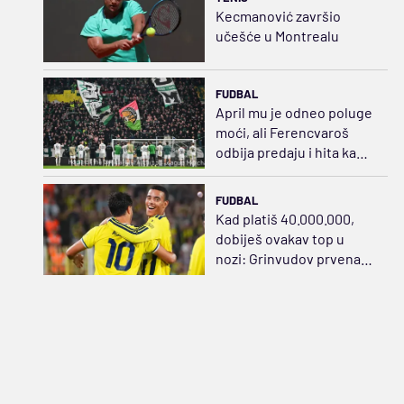
Kecmanović završio
učešće u Montrealu
FUDBAL
April mu je odneo poluge
moći, ali Ferencvaroš
odbija predaju i hita ka
sudaru sa Salahom
FUDBAL
Kad platiš 40.000.000,
dobiješ ovakav top u
nozi: Grinvudov prvenac,
zategao praćku za sve
pare