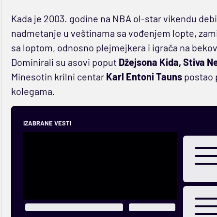
Kada je 2003. godine na NBA ol-star vikendu debi
nadmetanje u veštinama sa vođenjem lopte, zamisa
sa loptom, odnosno plejmejkera i igrača na bekovs
Dominirali su asovi poput
Džejsona Kida, Stiva N
Minesotin krilni centar
Karl Entoni Tauns
postao pr
kolegama.
IZABRANE VESTI