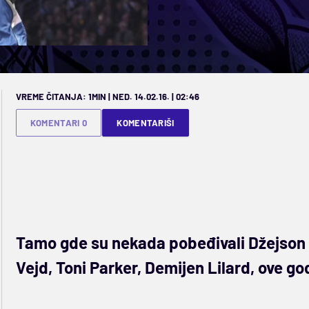
VREME ČITANJA: 1MIN | NED. 14.02.16. | 02:46
KOMENTARI 0
KOMENTARIŠI
Tamo gde su nekada pobeđivali Džejson K
Vejd, Toni Parker, Demijen Lilard, ove go