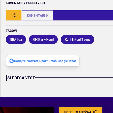
KOMENTARI / PODELI VEST
KOMENTARI 0
TAGOVI
NBA liga
Ol-Star vikend
Karl Entoni Tauns
Dodajte Mozzart Sport u vaš Google izbor
SLEDEĆA VEST
PODELI SADRŽAJ