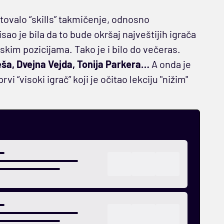
tovalo “skills” takmičenje, odnosno
o je bila da to bude okršaj najveštijih igrača
kim pozicijama. Tako je i bilo do večeras.
eša, Dvejna Vejda, Tonija Parkera…
A onda je
vi “visoki igrač” koji je očitao lekciju "nižim"