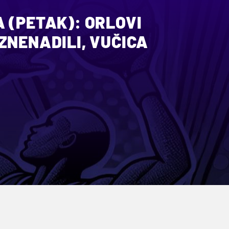
 (PETAK): ORLOVI
ZNENADILI, VUČICA
A