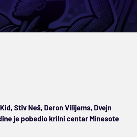
id, Stiv Neš, Deron Vilijams, Dvejn
dine je pobedio krilni centar Minesote