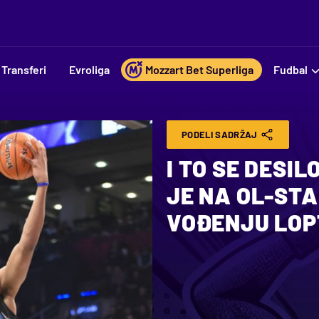
Transferi
Evroliga
Mozzart Bet Superliga
Fudbal
PODELI SADRŽAJ
I TO SE DESILO
JE NA OL-ST
VOĐENJU LOP