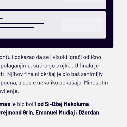
ontu i pokazao da se i visoki igrači odlično
polaganjima, šutiranju trojki… U finalu je
it. Njihov finalni okršaj je bio baš zanimljiv
i poena, a posle nekoliko pokušaja, Minesotin
vljenje.
omas
je bio bolji
od Si-Džej Mekoluma
.
 Drejmond Grin, Emanuel Mudiaj
i
Džordan