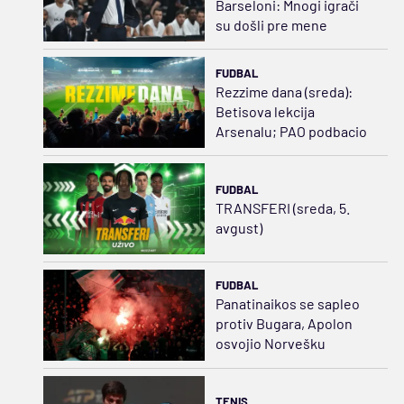
Barseloni: Mnogi igrači
su došli pre mene
FUDBAL
Rezzime dana (sreda):
Betisova lekcija
Arsenalu; PAO podbacio
FUDBAL
TRANSFERI (sreda, 5.
avgust)
FUDBAL
Panatinaikos se sapleo
protiv Bugara, Apolon
osvojio Norvešku
TENIS