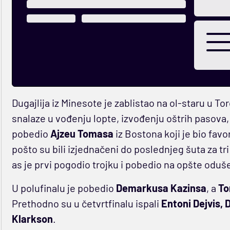
Dugajlija iz Minesote je zablistao na ol-staru u Tor
snalaze u vođenju lopte, izvođenju oštrih pasova, 
pobedio
Ajzeu Tomasa
iz Bostona koji je bio favor
pošto su bili izjednačeni do poslednjeg šuta za tr
as je prvi pogodio trojku i pobedio na opšte oduše
U polufinalu je pobedio
Demarkusa Kazinsa
, a
T
Prethodno su u četvrtfinalu ispali
Entoni Dejvis,
Klarkson
.