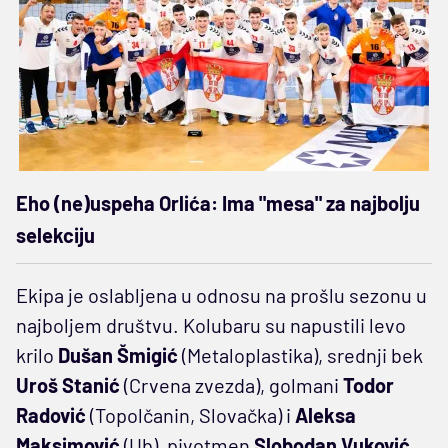
Eho (ne)uspeha Orlića: Ima "mesa" za najbolju
selekciju
Ekipa je oslabljena u odnosu na prošlu sezonu u
najboljem društvu. Kolubaru su napustili levo
krilo
Dušan Šmigić
(Metaloplastika), srednji bek
Uroš Stanić
(Crvena zvezda), golmani
Todor
Radović
(Topolčanin, Slovačka) i
Aleksa
Maksimović
(Ub), pivotmen
Slobodan Vuković