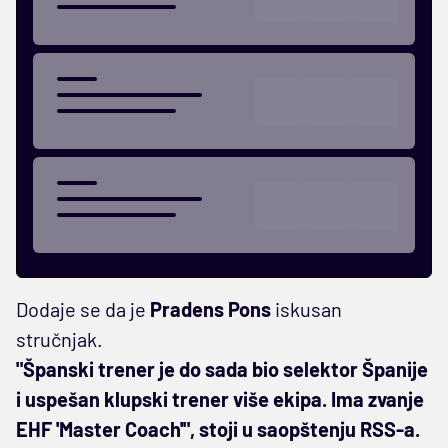
Dodaje se da je
Pradens Pons
iskusan
stručnjak.
"Španski trener je do sada bio selektor Španije
i uspešan klupski trener više ekipa. Ima zvanje
EHF 'Master Coach'", stoji u saopštenju RSS-a.