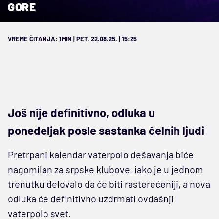
GORE
VREME ČITANJA: 1MIN | PET. 22.08.25. | 15:25
Još nije definitivno, odluka u
ponedeljak posle sastanka čelnih ljudi
Pretrpani kalendar vaterpolo dešavanja biće
nagomilan za srpske klubove, iako je u jednom
trenutku delovalo da će biti rasterećeniji, a nova
odluka će definitivno uzdrmati ovdašnji
vaterpolo svet.