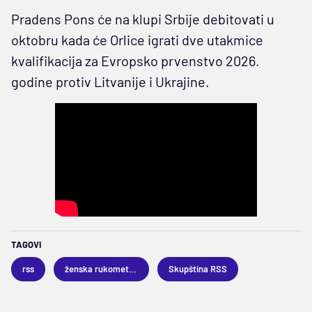
Pradens Pons će na klupi Srbije debitovati u
oktobru kada će Orlice igrati dve utakmice
kvalifikacija za Evropsko prvenstvo 2026.
godine protiv Litvanije i Ukrajine.
TAGOVI
rss
ženska rukometna reprezentacija Srbije
Skupština RSS