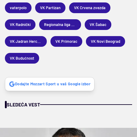
vaterpolo
VK Partizan
VK Crvena zvezda
VK Radnički
Regionalna liga u vaterpolu
VK Šabac
VK Jadran Herceg Novi
VK Primorac
VK Novi Beograd
VK Budućnost
Dodajte Mozzart Sport u vaš Google izbor
SLEDEĆA VEST