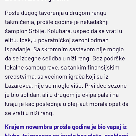
Posle dugog tavorenja u drugom rangu
takmičenja, prošle godine je nekadašnji
šampion Srbije, Kolubara, uspeo da se vrati u
elitu. Ipak, u povratničkoj sezoni odmah
ispadanje. Sa skromnim sastavom nije moglo
da se izbegne selidba u niži rang. Bez podrške
lokalne samouprave, sa tankim finansijskim
sredstvima, sa većinom igrača koji su iz
Lazarevca, nije se moglo više. Prvi deo sezone
je bio solidan, ali u drugom je ekipa pala i na
kraju je kao poslednja u plej-aut morala opet da
se vrati u niži rang.
Krajem novembra prošle godine je bio vapaj iz
kluba, tri meseca se igralo bez plata, problemi