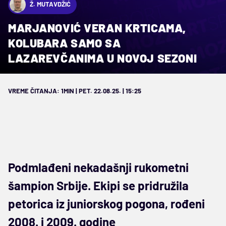
Ž. MUTAVDŽIĆ
MARJANOVIĆ VERAN KRTICAMA,
KOLUBARA SAMO SA
LAZAREVČANIMA U NOVOJ SEZONI
VREME ČITANJA: 1MIN | PET. 22.08.25. | 15:25
Podmlađeni nekadašnji rukometni
šampion Srbije. Ekipi se pridružila
petorica iz juniorskog pogona, rođeni
2008. i 2009. godine