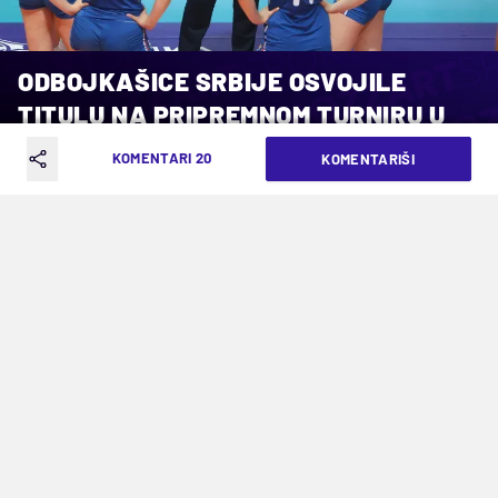
ODBOJKAŠICE SRBIJE OSVOJILE
TITULU NA PRIPREMNOM TURNIRU U
KINI
KOMENTARI 20
KOMENTARIŠI
VREME ČITANJA: 1MIN | PET. 22.08.25. | 15:25
Dvostruke uzastopne svetske
prvakinje, 20. avgusta putuju na
Tajland, gde ih očekuje nastup na 20.