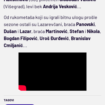
(Višegrad), levi bek
Andrija Vesković
...
Od rukometaša koji su igrali bitnu ulogu prošle
sezone ostali su Lazarevčani, braća
Panovski
,
Dušan
i
Lazar
, braća
Martinović
,
Stefan
i
Nikola
,
Bogdan Filipović
,
Uroš Đurđević
,
Branislav
Cmiljanić
...
TAGOVI