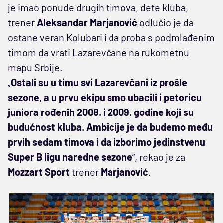
je imao ponude drugih timova, dete kluba,
trener
Aleksandar Marjanović
odlučio je da
ostane veran Kolubari i da proba s podmlađenim
timom da vrati Lazarevčane na rukometnu
mapu Srbije.
„
Ostali su u timu svi Lazarevčani iz prošle
sezone, a u prvu ekipu smo ubacili i petoricu
juniora rođenih 2008. i 2009. godine koji su
budućnost kluba. Ambicije je da budemo među
prvih sedam timova i da izborimo jedinstvenu
Super B ligu naredne sezone
“, rekao je za
Mozzart Sport
trener
Marjanović
.