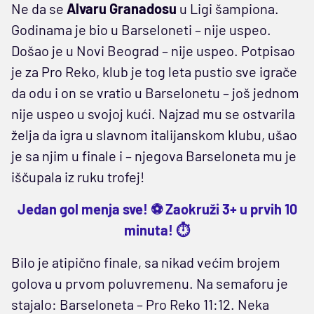
Ne da se
Alvaru Granadosu
u Ligi šampiona.
Godinama je bio u Barseloneti – nije uspeo.
Došao je u Novi Beograd – nije uspeo. Potpisao
je za Pro Reko, klub je tog leta pustio sve igrače
da odu i on se vratio u Barselonetu – još jednom
nije uspeo u svojoj kući. Najzad mu se ostvarila
želja da igra u slavnom italijanskom klubu, ušao
je sa njim u finale i – njegova Barseloneta mu je
iščupala iz ruku trofej!
Jedan gol menja sve! ⚽ Zaokruži 3+ u prvih 10
minuta! ⏱️
Bilo je atipično finale, sa nikad većim brojem
golova u prvom poluvremenu. Na semaforu je
stajalo: Barseloneta – Pro Reko 11:12. Neka