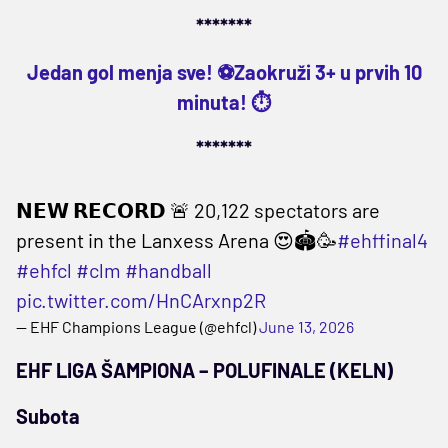
*******
Jedan gol menja sve! ⚽Zaokruži 3+ u prvih 10
minuta! ⏱️
*******
𝗡𝗘𝗪 𝗥𝗘𝗖𝗢𝗥𝗗 🚨 20,122 spectators are
present in the Lanxess Arena 😍🏟️🥳
#ehffinal4
#ehfcl
#clm
#handball
pic.twitter.com/HnCArxnp2R
— EHF Champions League (@ehfcl)
June 13, 2026
EHF LIGA ŠAMPIONA – POLUFINALE (KELN)
Subota