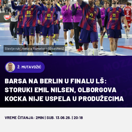
Slavlje rukometaša Barselone (©Reuters)
Ž. MUTAVDŽIĆ
BARSA NA BERLIN U FINALU LŠ:
STORUKI EMIL NILSEN, OLBORGOVA
KOCKA NIJE USPELA U PRODUŽECIMA
VREME ČITANJA: 2MIN | SUB. 13.06.26. | 20:18