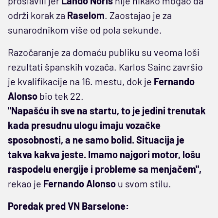
proslavili jer
Lando Noris
nije nikako mogao da
održi korak za
Raselom
. Zaostajao je za
sunarodnikom više od pola sekunde.
Razočaranje za domaću publiku su veoma loši
rezultati španskih vozača. Karlos Sainc završio
je kvalifikacije na 16. mestu, dok je
Fernando
Alonso
bio tek 22.
"Napašću ih sve na startu, to je jedini trenutak
kada presudnu ulogu imaju vozačke
sposobnosti, a ne samo bolid. Situacija je
takva kakva jeste. Imamo najgori motor, lošu
raspodelu energije i probleme sa menjačem",
rekao je
Fernando Alonso
u svom stilu.
Poredak pred VN Barselone: