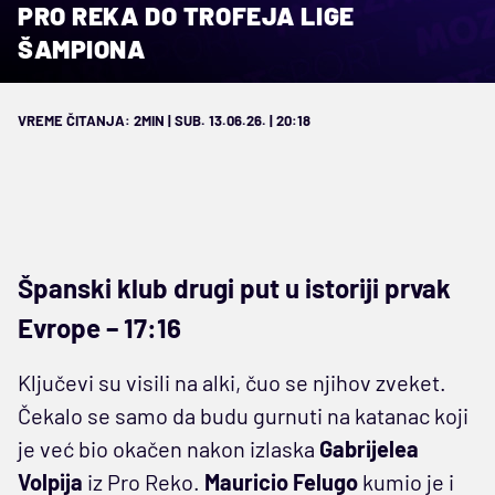
PRO REKA DO TROFEJA LIGE
ŠAMPIONA
VREME ČITANJA: 2MIN | SUB. 13.06.26. | 20:18
Španski klub drugi put u istoriji prvak
Evrope – 17:16
Ključevi su visili na alki, čuo se njihov zveket.
Čekalo se samo da budu gurnuti na katanac koji
je već bio okačen nakon izlaska
Gabrijelea
Volpija
iz Pro Reko.
Mauricio Felugo
kumio je i