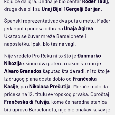
koju će da igra. Jedna je bio centar
Rođer Taulj
,
druge dve bili su
Unaj Bijel
i
Gergelji Burijan
.
Španski reprezentativac dva puta u metu, Mađar
jedanput i poneka odbrana
Unaja Agirea
.
Ukazao se čuvar mreže Barselonete i
naposletku, ipak, bio tas na vagi.
Nije vredelo Pro Reku ni to što je
Đanmarko
Nikozija
skinuo dva peterca nakon što mu je
Alvaro Granados
šaputao šta da radi, ni to što je
iz drugog plana dosta dobio od
Frančeska
Kasije
, pa i
Nikolasa Prešutija
. Moraće malo da
pričeka na 12. titulu evropskog prvaka. Oproštaj
Frančeska di Fulvija
, kome će naredna stanica
biti upravo Barseloneta, nije bio onakav kakav je