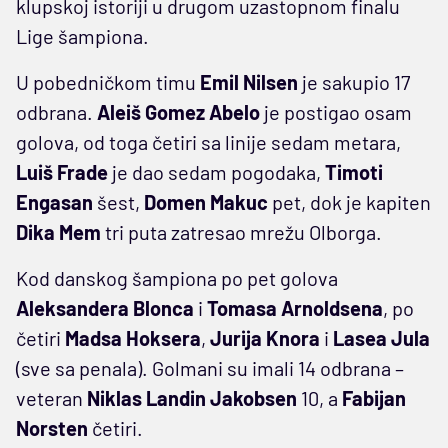
klupskoj istoriji u drugom uzastopnom finalu
Lige šampiona.
U pobedničkom timu
Emil Nilsen
je sakupio 17
odbrana.
Aleiš Gomez Abelo
je postigao osam
golova, od toga četiri sa linije sedam metara,
Luiš Frade
je dao sedam pogodaka,
Timoti
Engasan
šest,
Domen Makuc
pet, dok je kapiten
Dika Mem
tri puta zatresao mrežu Olborga.
Kod danskog šampiona po pet golova
Aleksandera Blonca
i
Tomasa Arnoldsena
, po
četiri
Madsa Hoksera
,
Jurija Knora
i
Lasea Jula
(sve sa penala). Golmani su imali 14 odbrana –
veteran
Niklas Landin Jakobsen
10, a
Fabijan
Norsten
četiri.