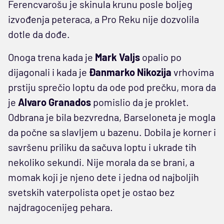
Ferencvarošu je skinula krunu posle boljeg
izvođenja peteraca, a Pro Reku nije dozvolila
dotle da dođe.
Onoga trena kada je
Mark Valjs
opalio po
dijagonali i kada je
Đanmarko Nikozija
vrhovima
prstiju sprečio loptu da ode pod prečku, mora da
je
Alvaro Granados
pomislio da je proklet.
Odbrana je bila bezvredna, Barseloneta je mogla
da počne sa slavljem u bazenu. Dobila je korner i
savršenu priliku da sačuva loptu i ukrade tih
nekoliko sekundi. Nije morala da se brani, a
momak koji je njeno dete i jedna od najboljih
svetskih vaterpolista opet je ostao bez
najdragocenijeg pehara.