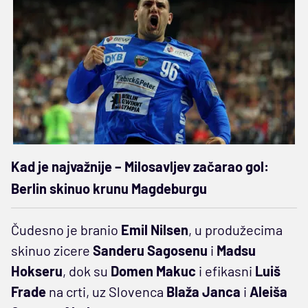
Kad je najvažnije – Milosavljev začarao gol:
Berlin skinuo krunu Magdeburgu
Čudesno je branio
Emil Nilsen
, u produžecima
skinuo zicere
Sanderu Sagosenu
i
Madsu
Hokseru
, dok su
Domen Makuc
i efikasni
Luiš
Frade
na crti, uz Slovenca
Blaža Janca
i
Aleiša