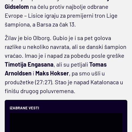
Gidselom
na čelu protiv najbolje odbrane
Evrope – Lisice igraju za premijerni tron Lige
šampiona, a Barsa za čak 13.
Žilav je bio Olborg. Gubio je i sa pet golova
razlike u nekoliko navrata, ali se danski šampion
vraćao. Imao je i napad za pobedu posle greške
Timotija Engasana
, ali su petljali
Tomas
Arnoldsen
i
Maks Hokser
, pa smo ušli u
produžetke (27:27). Stao je napad Katalonaca u
finišu drugog poluvremena.
IZABRANE VESTI