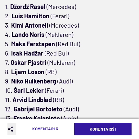
1.
Džordž Rasel
(Mercedes)
2.
Luis Hamilton
(Ferari)
3.
Kimi Antoneli
(Mercedes)
4.
Lando Noris
(Meklaren)
5.
Maks Ferstapen
(Red Bul)
6.
Isak Hadžar
(Red Bul)
7.
Oskar Pjastri
(Meklaren)
8.
Lijam Loson
(RB)
9.
Niko Hulkenberg
(Audi)
10.
Šarl Lekler
(Ferari)
11.
Arvid Lindblad
(RB)
12.
Gabrijel Bortoleto
(Audi)
13.
Franko Kolapinto
(Alpin)
14.
Pjer Gasli
(Alpin)
KOMENTARI 3
KOMENTARIŠI
15.
Oliver Berman
(Has)