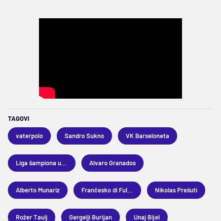
TAGOVI
vaterpolo
Sandro Sukno
VK Barseloneta
Liga šampiona u vaterpolu
Alvaro Granados
Alberto Munariz
Frančesko di Fulvio
Nikolas Prešuti
Rožer Taulj
Gergelji Burijan
Unaj Bijel