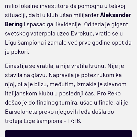
milio lokalne investitore da pomognu u teškoj
situaciji, da bi u klub ušao milijarder
Aleksander
Bering
i spasao ga likvidacije. Od tada je gigant
svetskog vaterpola uzeo Evrokup, vratio se u
Ligu šampiona i zamalo već prve godine opet da
je pokori.
Dinastija se vratila, a nije vratila krunu. Nije je
stavila na glavu. Napravila je potez rukom ka
njoj, bila je blizu, međutim, izmakla je slavnom
italijanskom klubu u poslednji čas. Pro Reko
došao je do finalnog turnira, ušao u finale, ali je
Barseloneta preko njegovih leđa došla do
trofeja Lige šampiona – 17:16.