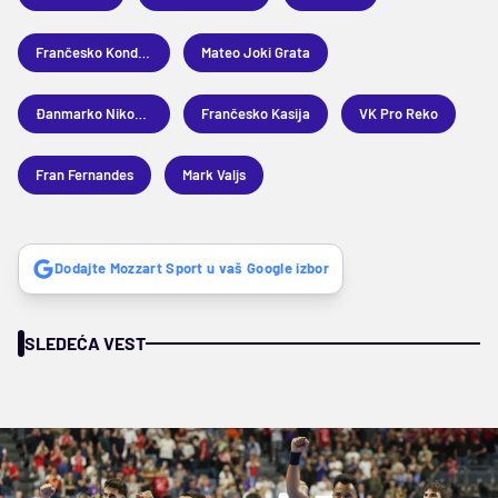
Frančesko Kondemi
Mateo Joki Grata
Đanmarko Nikozija
Frančesko Kasija
VK Pro Reko
Fran Fernandes
Mark Valjs
Dodajte Mozzart Sport u vaš Google izbor
SLEDEĆA VEST