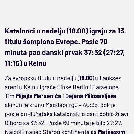
Katalonci u nedelju (18.00) igraju za 13.
titulu šampiona Evrope. Posle 70
minuta pao danski prvak 37:32 (27:27,
11:15) u Kelnu
Za evropsku titulu u nedelju (
18.00
) u Lankses
areni u Kelnu igraće Fihse Berlin i Barselona.
Tim
Mijajla Marsenića
i
Dejana Milosavljeva
skinuo je krunu Magdeburgu – 40:35, dok je
posle produžetaka katalonski gigant dobio žilavi
Olborg sa 37:32. Posle 60 minuta je bilo 27:27.
Najbolji napad Starog kontinenta sa
Matijasom