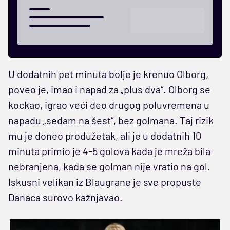
U dodatnih pet minuta bolje je krenuo Olborg,
poveo je, imao i napad za „plus dva“. Olborg se
kockao, igrao veći deo drugog poluvremena u
napadu „sedam na šest“, bez golmana. Taj rizik
mu je doneo produžetak, ali je u dodatnih 10
minuta primio je 4-5 golova kada je mreža bila
nebranjena, kada se golman nije vratio na gol.
Iskusni velikan iz Blaugrane je sve propuste
Danaca surovo kažnjavao.