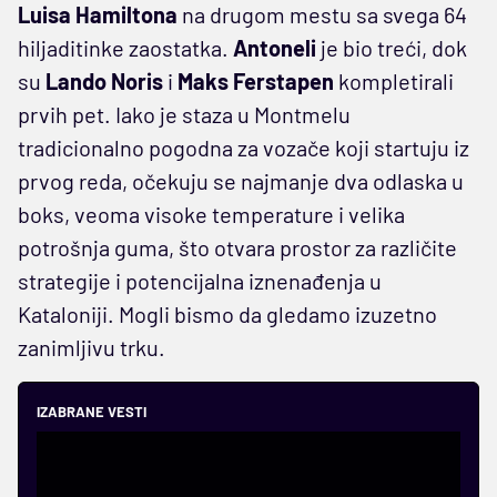
Luisa Hamiltona
na drugom mestu sa svega 64
hiljaditinke zaostatka.
Antoneli
je bio treći, dok
su
Lando Noris
i
Maks Ferstapen
kompletirali
prvih pet. Iako je staza u Montmelu
tradicionalno pogodna za vozače koji startuju iz
prvog reda, očekuju se najmanje dva odlaska u
boks, veoma visoke temperature i velika
potrošnja guma, što otvara prostor za različite
strategije i potencijalna iznenađenja u
Kataloniji. Mogli bismo da gledamo izuzetno
zanimljivu trku.
IZABRANE VESTI