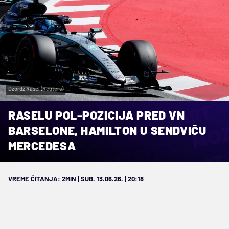
Džordž Rasel (Reuters)
RASELU POL-POZICIJA PRED VN
BARSELONE, HAMILTON U SENDVIČU
MERCEDESA
VREME ČITANJA: 2MIN | SUB. 13.06.26. | 20:18