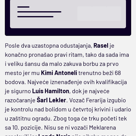
Posle dva uzastopna odustajanja,
Rasel
je
konačno pronašao pravi ritam, tako da sada ima
i veliku šansu da malo zakuva borbu za prvo
mesto jer mu
Kimi Antoneli
trenutno beži 68
bodova. Najveće iznenađenje ovih kvalifikacija
je sigurno
Luis Hamilton
, dok je najveće
razočaranje
Šarl Lekler
. Vozač Ferarija izgubio
je kontrolu nad bolidom u četvrtoj krivini i udario
u zaštitnu ogradu. Zbog toga će trku početi tek
sa 10. pozicije. Nisu se ni vozači Meklarena