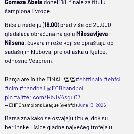
Gomeza Abela
doneli 18. finale za titulu
šampiona Evrope.
Biće u nedelju (
18.00
) pred više od 20.000
gledalaca obračuna na golu
Milosavljeva
i
Nilsena
, čuvara mreže koji se opraštaju od
sadašnjih klubova, pre odlaska u Kjelce,
odnosno Vesprem.
Barça are in the FINAL 👏👏
#ehffinal4
#ehfcl
#clm
#handball
@FCBhandbol
pic.twitter.com/HbJV4sguO7
— EHF Champions League (@ehfcl)
June 13, 2026
Barsa zna kako se osvajaju titule, dok su
berlinske Lisice gladne najvećeg trofeja u