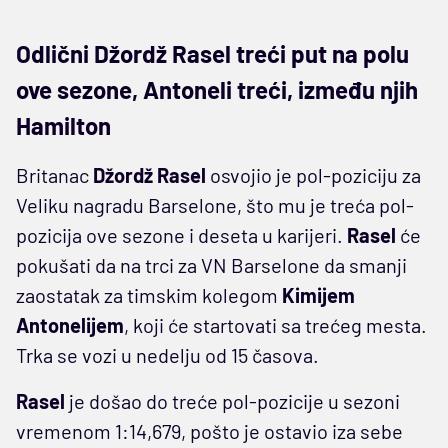
Odlični Džordž Rasel treći put na polu
ove sezone, Antoneli treći, između njih
Hamilton
Britanac
Džordž Rasel
osvojio je pol-poziciju za
Veliku nagradu Barselone, što mu je treća pol-
pozicija ove sezone i deseta u karijeri.
Rasel
će
pokušati da na trci za VN Barselone da smanji
zaostatak za timskim kolegom
Kimijem
Antonelijem
, koji će startovati sa trećeg mesta.
Trka se vozi u nedelju od 15 časova.
Rasel
je došao do treće pol-pozicije u sezoni
vremenom 1:14,679, pošto je ostavio iza sebe