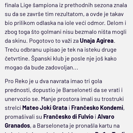
finala Lige šampiona iz prethodnih sezona znala
su da se završe tim rezultatom, a ovde je takav
bio prilikom odlaska na iole veći odmor. Delom i
zbog toga što golmani nisu bezmalo ništa mogli
da skinu. Pogotovo to važi za
Unaja Agirea
.
Treću odbranu upisao je tek na isteku druge
četvrtine. Španski klub je posle nje još kako
mogao da bude zadovoljan...
Pro Reko je u dva navrata imao tri gola
prednosti, dopustio je Barseloneti da se vrati i
unervozio se. Manje prostora imali su trostruki
strelci
Mateo Joki Grata
i
Frančesko Kondemi
,
promašivali su
Frančesko di Fulvio
i
Alvaro
Granados
, a Barseloneta je pronašla kartu na