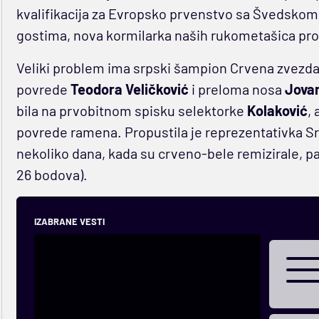
kvalifikacija za Evropsko prvenstvo sa Švedskom, 
gostima, nova kormilarka naših rukometašica pro
Veliki problem ima srpski šampion Crvena zvezda
povrede
Teodora Veličković
i preloma nosa
Jova
bila na prvobitnom spisku selektorke
Kolaković
,
povrede ramena. Propustila je reprezentativka S
nekoliko dana, kada su crveno-bele remizirale, pa
26 bodova).
IZABRANE VESTI