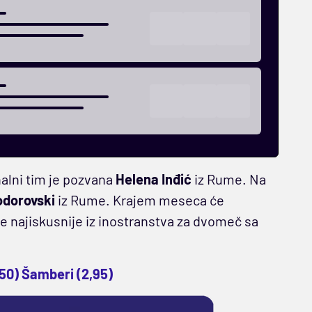
alni tim je pozvana
Helena Inđić
iz Rume. Na
odorovski
iz Rume. Krajem meseca će
e najiskusnije iz inostranstva za dvomeč sa
8,50) Šamberi (2,95)