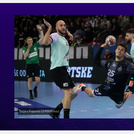
Veljko Popović (©MN Press)