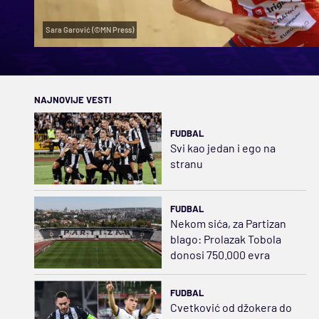
Sara Garović (©MN Press)
NAJNOVIJE VESTI
FUDBAL
Svi kao jedan i ego na
stranu
FUDBAL
Nekom sića, za Partizan
blago: Prolazak Tobola
donosi 750.000 evra
FUDBAL
Cvetković od džokera do