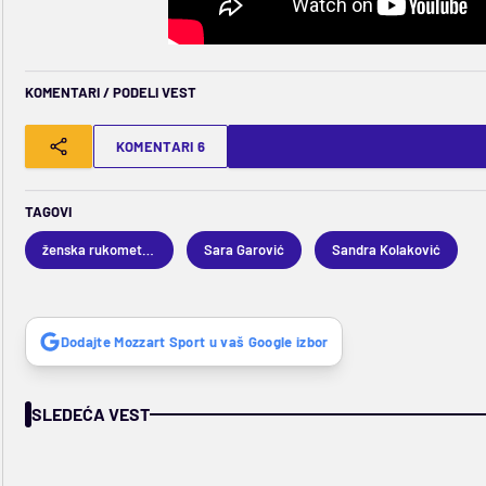
KOMENTARI / PODELI VEST
KOMENTARI 6
TAGOVI
ženska rukometna reprezentacija Srbije
Sara Garović
Sandra Kolaković
Dodajte Mozzart Sport u vaš Google izbor
SLEDEĆA VEST