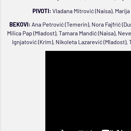
PIVOTI:
Vladana Mitrović (Naisa), Marija 
BEKOVI:
Ana Petrović (Temerin), Nora Fajfrić (D
Milica Pap (Mladost), Tamara Mandić (Naisa), Neve
Ignjatović (Krim), Nikoleta Lazarević (Mladost),