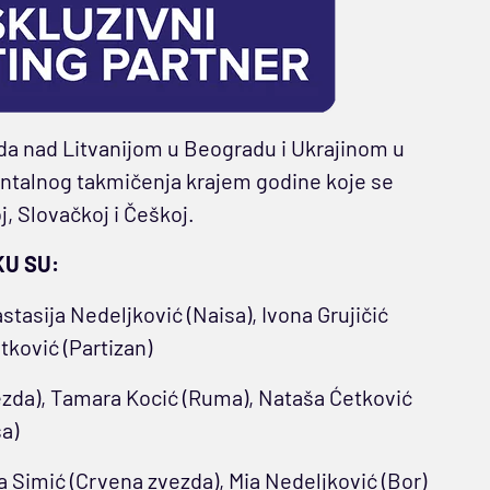
eda nad Litvanijom u Beogradu i Ukrajinom u
entalnog takmičenja krajem godine koje se
j, Slovačkoj i Češkoj.
KU SU:
tasija Nedeljković (Naisa), Ivona Grujičić
tković (Partizan)
zda), Tamara Kocić (Ruma), Nataša Ćetković
a)
a Simić (Crvena zvezda), Mia Nedeljković (Bor)