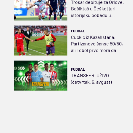
Trosar debituje za Orlove,
Bešiktaš u Češkoj juri
istorijsku pobedu u
Evropi
FUDBAL
Cuckić iz Kazahstana:
Partizanove šanse 50/50,
ali Tobol prvo mora da
preživi vrelu Humsku
FUDBAL
TRANSFERI UŽIVO
(četvrtak, 6. avgust)