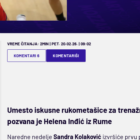
VREME ČITANJA: 2MIN | PET. 20.02.26. | 09:02
KOMENTARI 6
KOMENTARIŠI
Umesto iskusne rukometašice za trenažn
pozvana je Helena Inđić iz Rume
Naredne nedelje
Sandra Kolaković
izvršiće prvu 