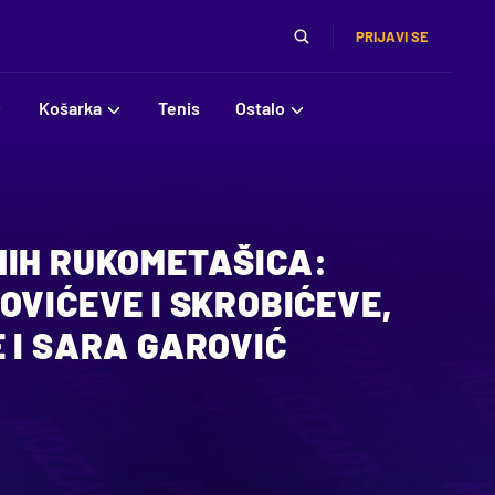
PRIJAVI SE
Košarka
Tenis
Ostalo
NIH RUKOMETAŠICA:
OVIĆEVE I SKROBIĆEVE,
 I SARA GAROVIĆ