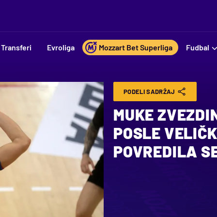
Transferi
Evroliga
Mozzart Bet Superliga
Fudbal
PODELI SADRŽAJ
MUKE ZVEZDI
POSLE VELIČK
POVREDILA SE