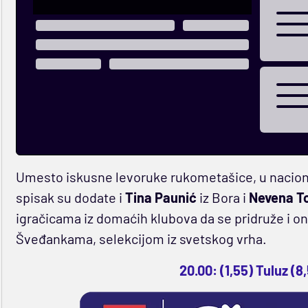
Umesto iskusne levoruke rukometašice, u nacion
spisak su dodate i
Tina Paunić
iz Bora i
Nevena T
igračicama iz domaćih klubova da se pridruže i on
Šveđankama, selekcijom iz svetskog vrha.
20.00: (1,55) Tuluz (