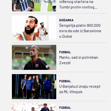
viđenog startera na
Tumbi protiv rovitog
Živkovića
KOŠARKA
Šengelija platio 900.000
evra da ode iz Barselone
u Dubai
FUDBAL
Marko, sad si potreban
Zvezdi
FUDBAL
U Banjaluci znaju recept
za ML Vitepsk
FUDBAL