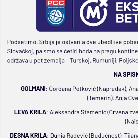
Podsetimo, Srbija je ostvarila dve ubedljive pob
Slovačkoj, pa smo sa četiri boda na pragu kontin
održava u pet zemalja – Turskoj, Rumuniji, Poljsko
NA SPIS
GOLMANI
: Gordana Petković (Napredak), Anas
(Temerin), Anja Cve
LEVA KRILA
: Aleksandra Stamenić (Crvena zve
(Nais
DESNA KRILA
: Dunja Radević (Budućnost), Tijan