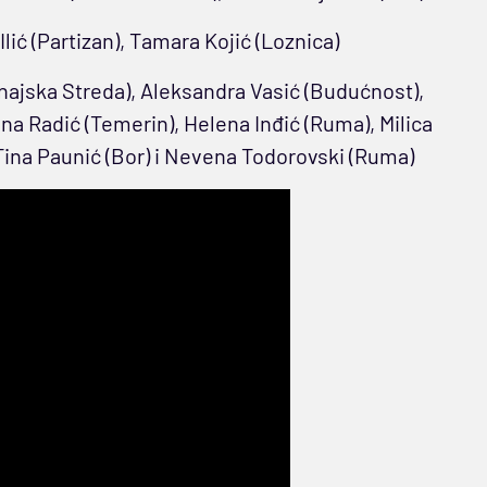
Ilić (Partizan), Tamara Kojić (Loznica)
unajska Streda), Aleksandra Vasić (Budućnost),
na Radić (Temerin), Helena Inđić (Ruma), Milica
 Tina Paunić (Bor) i Nevena Todorovski (Ruma)