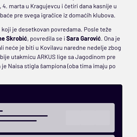
4. marta u Kragujevcu i četiri dana kasnije u
baće pre svega igračice iz domaćih klubova.
 koji je desetkovan povredama. Posle teže
ne Skrobić
, povredila se i
Sara Garović
. Ona je
 ali neće je biti u Kovilavu naredne nedelje zbog
rbije utakmicu ARKUS lige sa Jagodinom pre
 je Naisa stigla šampiona (oba tima imaju po