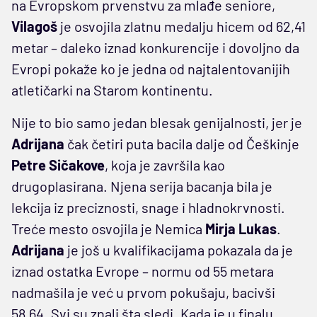
na Evropskom prvenstvu za mlađe seniore,
Vilagoš
je osvojila zlatnu medalju hicem od 62,41
metar – daleko iznad konkurencije i dovoljno da
Evropi pokaže ko je jedna od najtalentovanijih
atletičarki na Starom kontinentu.
Nije to bio samo jedan blesak genijalnosti, jer je
Adrijana
čak četiri puta bacila dalje od Češkinje
Petre Sičakove
, koja je završila kao
drugoplasirana. Njena serija bacanja bila je
lekcija iz preciznosti, snage i hladnokrvnosti.
Treće mesto osvojila je Nemica
Mirja Lukas
.
Adrijana
je još u kvalifikacijama pokazala da je
iznad ostatka Evrope – normu od 55 metara
nadmašila je već u prvom pokušaju, bacivši
58,64. Svi su znali šta sledi. Kada je u finalu