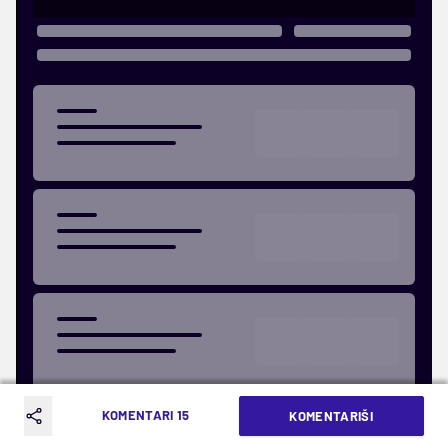
KOMENTARI 15
KOMENTARIŠI
Kako piše
Rukometni žurnal
,
Heidarirad
će