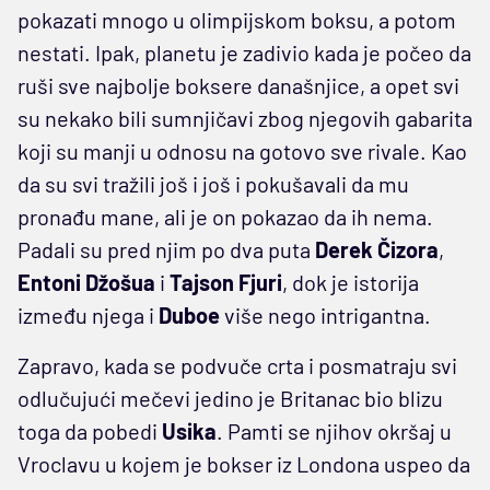
pokazati mnogo u olimpijskom boksu, a potom
nestati. Ipak, planetu je zadivio kada je počeo da
ruši sve najbolje boksere današnjice, a opet svi
su nekako bili sumnjičavi zbog njegovih gabarita
koji su manji u odnosu na gotovo sve rivale. Kao
da su svi tražili još i još i pokušavali da mu
pronađu mane, ali je on pokazao da ih nema.
Padali su pred njim po dva puta
Derek
Čizora
,
Entoni
Džošua
i
Tajson
Fjuri
, dok je istorija
između njega i
Duboe
više nego intrigantna.
Zapravo, kada se podvuče crta i posmatraju svi
odlučujući mečevi jedino je Britanac bio blizu
toga da pobedi
Usika
. Pamti se njihov okršaj u
Vroclavu u kojem je bokser iz Londona uspeo da