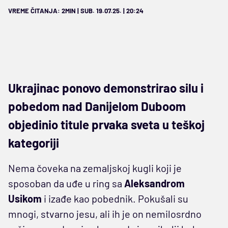
VREME ČITANJA: 2MIN | SUB. 19.07.25. | 20:24
Ukrajinac ponovo demonstrirao silu i
pobedom nad Danijelom Duboom
objedinio titule prvaka sveta u teškoj
kategoriji
Nema čoveka na zemaljskoj kugli koji je
sposoban da uđe u ring sa
Aleksandrom
Usikom
i izađe kao pobednik. Pokušali su
mnogi, stvarno jesu, ali ih je on nemilosrdno