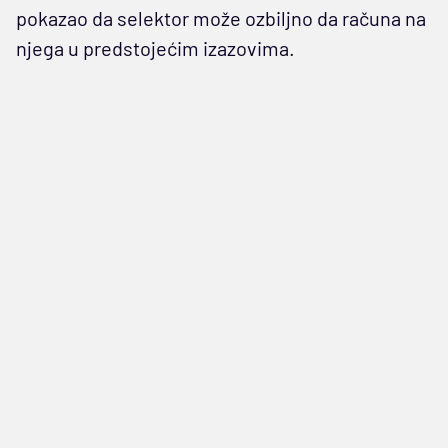
pokazao da selektor može ozbiljno da računa na
njega u predstojećim izazovima.