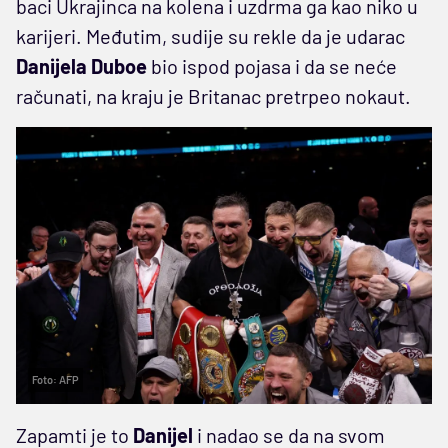
baci Ukrajinca na kolena i uzdrma ga kao niko u
karijeri. Međutim, sudije su rekle da je udarac
Danijela
Duboe
bio ispod pojasa i da se neće
računati, na kraju je Britanac pretrpeo nokaut.
Foto: AFP
Zapamti je to
Danijel
i nadao se da na svom