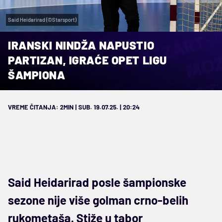
Said Heidarirad (©Starsport)
IRANSKI NINDŽA NAPUSTIO
PARTIZAN, IGRAĆE OPET LIGU
ŠAMPIONA
VREME ČITANJA: 2MIN | SUB. 19.07.25. | 20:24
Said Heidarirad posle šampionske
sezone nije više golman crno-belih
rukometaša. Stiže u tabor