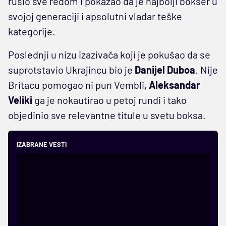
rušio sve redom i pokazao da je najbolji bokser u
svojoj generaciji i apsolutni vladar teške
kategorije.
Poslednji u nizu izazivača koji je pokušao da se
suprotstavio Ukrajincu bio je
Danijel
Duboa
. Nije
Britacu pomogao ni pun Vembli,
Aleksandar
Veliki
ga je nokautirao u petoj rundi i tako
objedinio sve relevantne titule u svetu boksa.
IZABRANE VESTI