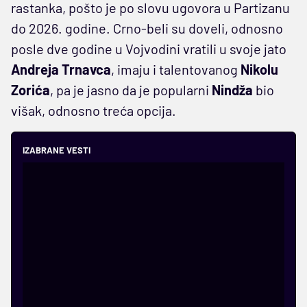
rastanka, pošto je po slovu ugovora u Partizanu
do 2026. godine. Crno-beli su doveli, odnosno
posle dve godine u Vojvodini vratili u svoje jato
Andreja Trnavca
, imaju i talentovanog
Nikolu
Zorića
, pa je jasno da je popularni
Nindža
bio
višak, odnosno treća opcija.
IZABRANE VESTI