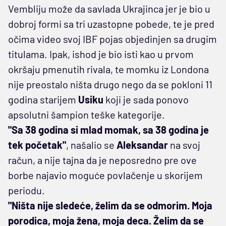
Vembliju može da savlada Ukrajinca jer je bio u
dobroj formi sa tri uzastopne pobede, te je pred
očima video svoj IBF pojas objedinjen sa drugim
titulama. Ipak, ishod je bio isti kao u prvom
okršaju pmenutih rivala, te momku iz Londona
nije preostalo ništa drugo nego da se pokloni 11
godina starijem
Usiku
koji je sada ponovo
apsolutni šampion teške kategorije.
"Sa 38 godina si mlad momak, sa 38 godina je
tek početak"
, našalio se
Aleksandar
na svoj
račun, a nije tajna da je neposredno pre ove
borbe najavio moguće povlačenje u skorijem
periodu.
"Ništa nije sledeće, želim da se odmorim. Moja
porodica, moja žena, moja deca. Želim da se