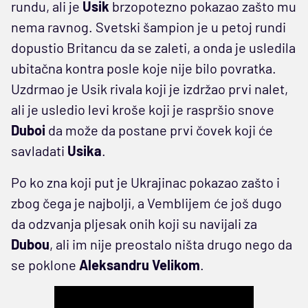
rundu, ali je
Usik
brzopotezno pokazao zašto mu
nema ravnog. Svetski šampion je u petoj rundi
dopustio Britancu da se zaleti, a onda je usledila
ubitačna kontra posle koje nije bilo povratka.
Uzdrmao je Usik rivala koji je izdržao prvi nalet,
ali je usledio levi kroše koji je raspršio snove
Duboi
da može da postane prvi čovek koji će
savladati
Usika
.
Po ko zna koji put je Ukrajinac pokazao zašto i
zbog čega je najbolji, a Vemblijem će još dugo
da odzvanja pljesak onih koji su navijali za
Dubou
, ali im nije preostalo ništa drugo nego da
se poklone
Aleksandru
Velikom
.