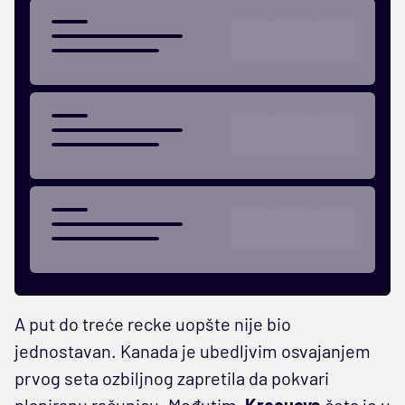
A put do treće recke uopšte nije bio
jednostavan. Kanada je ubedljvim osvajanjem
prvog seta ozbiljnog zapretila da pokvari
planiranu računicu. Međutim,
Krecuova
četa je u