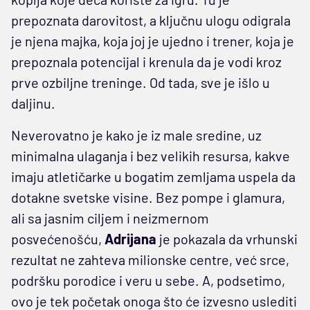
prepoznata darovitost, a ključnu ulogu odigrala
je njena majka, koja joj je ujedno i trener, koja je
prepoznala potencijal i krenula da je vodi kroz
prve ozbiljne treninge. Od tada, sve je išlo u
daljinu.
Neverovatno je kako je iz male sredine, uz
minimalna ulaganja i bez velikih resursa, kakve
imaju atletičarke u bogatim zemljama uspela da
dotakne svetske visine. Bez pompe i glamura,
ali sa jasnim ciljem i neizmernom
posvećenošću,
Adrijana
je pokazala da vrhunski
rezultat ne zahteva milionske centre, već srce,
podršku porodice i veru u sebe. A, podsetimo,
ovo je tek početak onoga što će izvesno uslediti