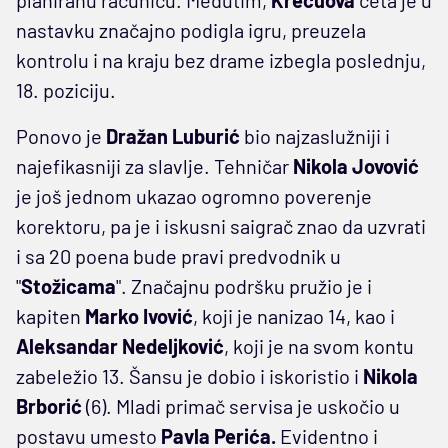
nastavku značajno podigla igru, preuzela
kontrolu i na kraju bez drame izbegla poslednju,
18. poziciju.
Ponovo je
Dražan Luburić
bio najzaslužniji i
najefikasniji za slavlje. Tehničar
Nikola Jovović
je još jednom ukazao ogromno poverenje
korektoru, pa je i iskusni saigrač znao da uzvrati
i sa 20 poena bude pravi predvodnik u
"
Stožicama
". Značajnu podršku pružio je i
kapiten
Marko Ivović
, koji je nanizao 14, kao i
Aleksandar Nedeljković
, koji je na svom kontu
zabeležio 13. Šansu je dobio i iskoristio i
Nikola
Brborić
(6). Mladi primač servisa je uskočio u
postavu umesto
Pavla Perića.
Evidentno i