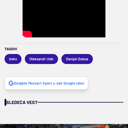
TAGOVI
boks
Oleksandr Usik
Danijel Duboa
Dodajte Mozzart Sport u vaš Google izbor
SLEDEĆA VEST