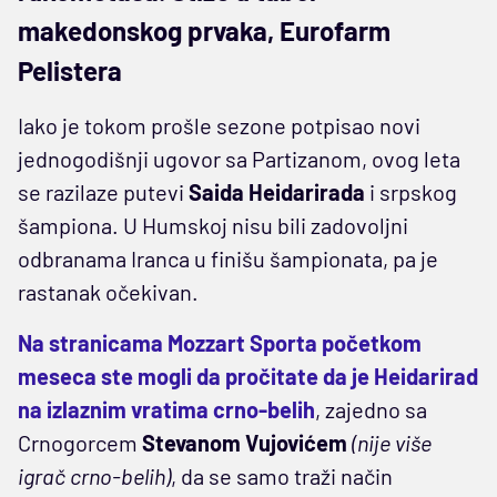
makedonskog prvaka, Eurofarm
Pelistera
Iako je tokom prošle sezone potpisao novi
jednogodišnji ugovor sa Partizanom, ovog leta
se razilaze putevi
Saida Heidarirada
i srpskog
šampiona. U Humskoj nisu bili zadovoljni
odbranama Iranca u finišu šampionata, pa je
rastanak očekivan.
Na stranicama Mozzart Sporta početkom
meseca ste mogli da pročitate da je Heidarirad
na izlaznim vratima crno-belih
, zajedno sa
Crnogorcem
Stevanom Vujovićem
(nije više
igrač crno-belih)
, da se samo traži način