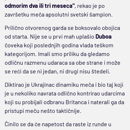
odmorim dva ili tri meseca"
, rekao je po
završetku meča apsolutni svetski šampion.
Prilično otvorenog garda se boksovalo obojica
od starta. Nije se u prvi mah uplašio
Duboa
čoveka koji poslednjih godina vlada teškom
kategorijom. Imali smo priliku da gledamo
odličnu razmenu udaraca sa obe strane i može
se reći da se ni jedan, ni drugi nisu štedeli.
Diktirao je Ukrajinac dinamiku meča i bio taj koji
je u nekoliko navrata odlično kontrirao udarcima
koji su probijali odbranu Britanca i naterali ga da
pristupi meču nešto taktičnije.
Činilo se da će napetost da raste iz runde u