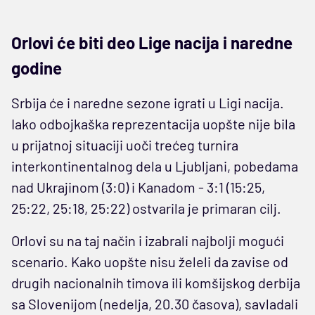
Orlovi će biti deo Lige nacija i naredne
godine
Srbija će i naredne sezone igrati u Ligi nacija.
Iako odbojkaška reprezentacija uopšte nije bila
u prijatnoj situaciji uoči trećeg turnira
interkontinentalnog dela u Ljubljani, pobedama
nad Ukrajinom (3:0) i Kanadom - 3:1 (15:25,
25:22, 25:18, 25:22) ostvarila je primaran cilj.
Orlovi su na taj način i izabrali najbolji mogući
scenario. Kako uopšte nisu želeli da zavise od
drugih nacionalnih timova ili komšijskog derbija
sa Slovenijom (nedelja, 20.30 časova), savladali