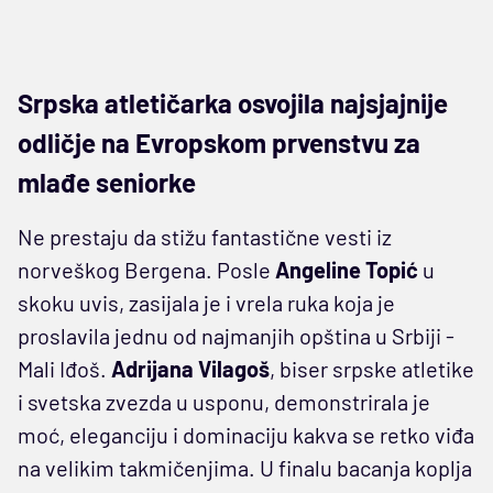
Srpska atletičarka osvojila najsjajnije
odličje na Evropskom prvenstvu za
mlađe seniorke
Ne prestaju da stižu fantastične vesti iz
norveškog Bergena. Posle
Angeline Topić
u
skoku uvis, zasijala je i vrela ruka koja je
proslavila jednu od najmanjih opština u Srbiji -
Mali Iđoš.
Adrijana Vilagoš
, biser srpske atletike
i svetska zvezda u usponu, demonstrirala je
moć, eleganciju i dominaciju kakva se retko viđa
na velikim takmičenjima. U finalu bacanja koplja