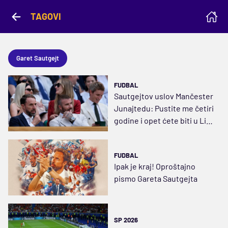
TAGOVI
Garet Sautgejt
FUDBAL
Sautgejtov uslov Mančester
Junajtedu: Pustite me četiri
godine i opet ćete biti u Ligi
šampiona
FUDBAL
Ipak je kraj! Oproštajno
pismo Gareta Sautgejta
SP 2026