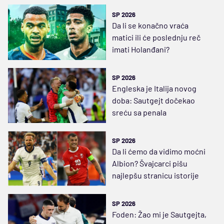
SP 2026
Da li se konačno vraća
matici ili će poslednju reč
imati Holanđani?
SP 2026
Engleska je Italija novog
doba: Sautgejt dočekao
sreću sa penala
SP 2026
Da li ćemo da vidimo moćni
Albion? Švajcarci pišu
najlepšu stranicu istorije
SP 2026
Foden: Žao mi je Sautgejta,