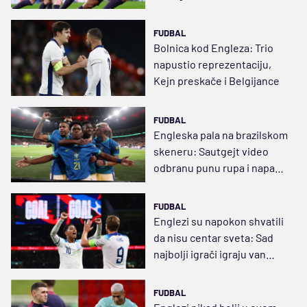
Kejnovom odsustvu (VIDEO)
FUDBAL
Bolnica kod Engleza: Trio
napustio reprezentaciju,
Kejn preskače i Belgijance
FUDBAL
Engleska pala na brazilskom
skeneru: Sautgejt video
odbranu punu rupa i napad
tup bez Kejna
FUDBAL
Englezi su napokon shvatili
da nisu centar sveta: Sad
najbolji igrači igraju van
Premijer lige
FUDBAL