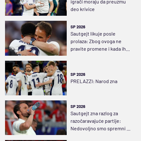
igrači moraju da preuzmu
deo krivice
SP 2026
Sautgejt likuje posle
prolaza: Zbog ovoga ne
pravite promene i kada ih
ljudi traže
SP 2026
PRELAZZI: Narod zna
SP 2026
Sautgejt zna razlog za
razočaravajuće partije:
Nedovoljno smo spremni da
vršimo pritisak