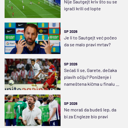
Nije Sautgejt kriv što su se
igrači krili od lopte
SP 2026
Je li to Sautgejt već počeo
da se malo pravi mrtav?
SP 2026
Sećaš li se, Garete, dečaka
plavih očiju? Poniženje i
nameštena kičma u finalu za
ispraćaj u penziju
SP 2026
Ne moraš da budeš lep, da
bi za Engleze bio pravi