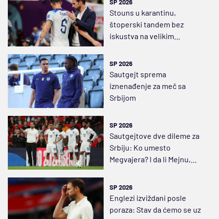
SP 2026
Stouns u karantinu,
štoperski tandem bez
iskustva na velikim
takmičenjima
SP 2026
Sautgejt sprema
iznenađenje za meč sa
Srbijom
SP 2026
Sautgejtove dve dileme za
Srbiju: Ko umesto
Megvajera? I da li Mejnu,
Galager ili čak i Trent u vezi?
SP 2026
Englezi izviždani posle
poraza: Stav da ćemo se uz