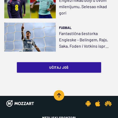
Englezi nikad bolji u ovom
milenijumu, Selesao nikad
gori
FUDBAL
Fantastična šestorka
Engleske - Belingem, Rajs,
Saka, Foden i Votkins ispred
Kejna
UČITAJ JOŠ
MEDIJSKI SPONZORI