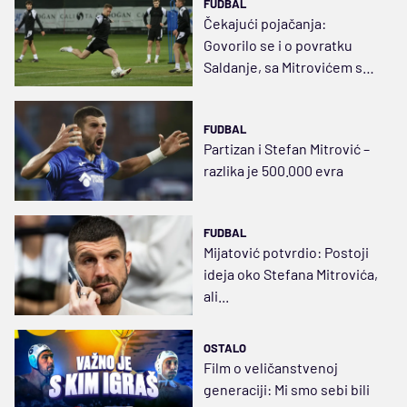
FUDBAL
Čekajući pojačanja:
Govorilo se i o povratku
Saldanje, sa Mitrovićem se
već kasni
FUDBAL
Partizan i Stefan Mitrović –
razlika je 500.000 evra
FUDBAL
Mijatović potvrdio: Postoji
ideja oko Stefana Mitrovića,
ali...
OSTALO
Film o veličanstvenoj
generaciji: Mi smo sebi bili