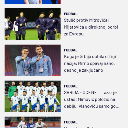
FUDBAL
Štulić protiv Mitrovića i
Mijatovića u direktnoj borbi
za Evropu
FUDBAL
Koga je Srbija dobila u Ligi
nacija: Mirno spavaj nano,
desno je zaključano
FUDBAL
SRBIJA – OCENE: I Lazar je
ustao! Mimović položio na
debiju, Vlahoviću samo gol
falio
FUDBAL