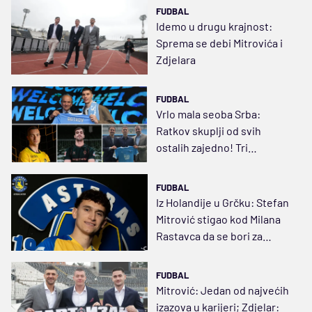
FUDBAL
Idemo u drugu krajnost:
Sprema se debi Mitrovića i
Zdjelara
FUDBAL
Vrlo mala seoba Srba:
Ratkov skuplji od svih
ostalih zajedno! Tri
transfera u lige petice i tri
milionska
FUDBAL
Iz Holandije u Grčku: Stefan
Mitrović stigao kod Milana
Rastavca da se bori za
opstanak
FUDBAL
Mitrović: Jedan od najvećih
izazova u karijeri; Zdjelar: