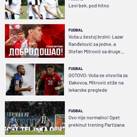
Levi bek, pod hitno
FUDBAL
Voša u šestoj brzini: Lazar
Ranđelović sa jedne, a
Stefan Mitrović sa druge
strane
FUDBAL
GOTOVO: Voša se otvorila za
Đakovca, Mitrović stiže na
lekarske preglede
FUDBAL
Ovo nije normalno! Opet
prekinut trening Partizana