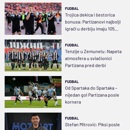
FUDBAL
Trojica dekica i šestorica
bonusa: Partizanovi najbolji
igrači u derbiju imaju 105
godina
FUDBAL
Tenzije u Zemunelu: Napeta
atmosfera u svlačionici
Partizana pred derbi
FUDBAL
Od Spartaka do Spartaka –
nijedan gol Partizana posle
kornera
FUDBAL
Stefan Mitrović: Piksi posle