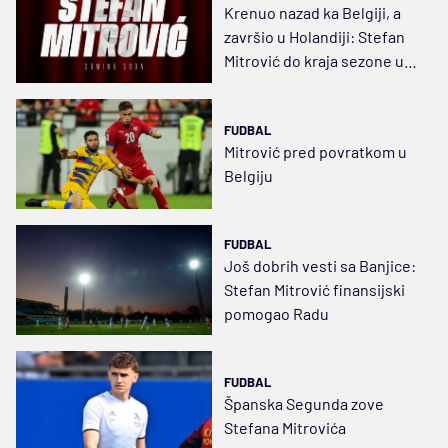
Krenuo nazad ka Belgiji, a
završio u Holandiji: Stefan
Mitrović do kraja sezone u
Roterdamu
FUDBAL
Mitrović pred povratkom u
Belgiju
FUDBAL
Još dobrih vesti sa Banjice:
Stefan Mitrović finansijski
pomogao Radu
FUDBAL
Španska Segunda zove
Stefana Mitrovića