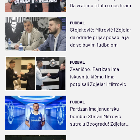
Da vratimo titulu u naš hram
FUDBAL
Stojaković: Mitrović i Zdjelar
da odrade prljav posao, a ja
da se bavim fudbalom
FUDBAL
Zvanično: Partizan ima
iskusniju kičmu tima,
potpisali Zdjelar i Mitrović
FUDBAL
Partizan ima januarsku
bombu: Stefan Mitrović
sutra u Beogradu! Zdjelar
blizu