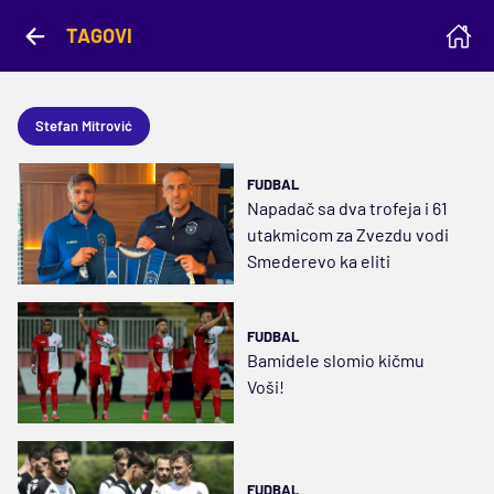
TAGOVI
Stefan Mitrović
FUDBAL
Napadač sa dva trofeja i 61
utakmicom za Zvezdu vodi
Smederevo ka eliti
FUDBAL
Bamidele slomio kičmu
Voši!
FUDBAL