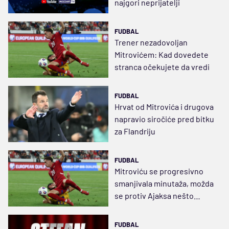
najgori neprijatelji
FUDBAL
Trener nezadovoljan
Mitrovićem: Kad dovedete
stranca očekujete da vredi
FUDBAL
Hrvat od Mitrovića i drugova
napravio siročiće pred bitku
za Flandriju
FUDBAL
Mitroviću se progresivno
smanjivala minutaža, možda
se protiv Ajaksa nešto
promeni
FUDBAL