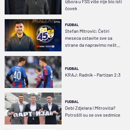
izbora u FSS više nije bio isti
čovek
FUDBAL
Stefan Mitrović: Četiri
meseca ostavite sve sa
strane da napravimo nešto
veliko
FUDBAL
KRAJ: Radnik – Partizan 2:3
FUDBAL
Debi Zdjelara i Mitrovića?
Potrošili su se ove sedmice