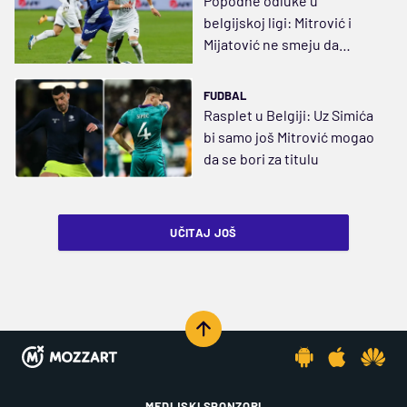
Popodne odluke u
belgijskoj ligi: Mitrović i
Mijatović ne smeju da
izgube da bi izbegli plej-aut
FUDBAL
Rasplet u Belgiji: Uz Simića
bi samo još Mitrović mogao
da se bori za titulu
UČITAJ JOŠ
MEDIJSKI SPONZORI