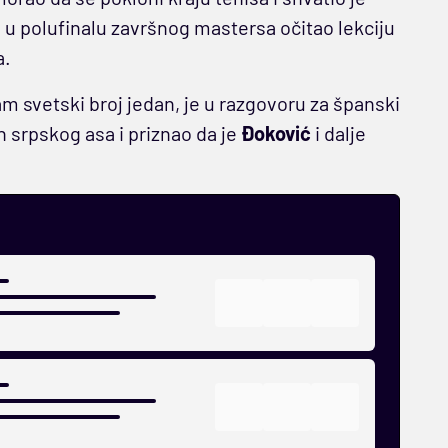
 u polufinalu završnog mastersa očitao lekciju
a.
m svetski broj jedan, je u razgovoru za španski
 srpskog asa i priznao da je
Đoković
i dalje