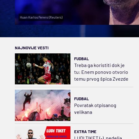
Huan Karlos Ferero (Reuters)
NAJNOVIJE VESTI
FUDBAL
Treba ga koristiti dok je
tu: Enem ponovo otvorio
temu prvog špica Zvezde
FUDBAL
Povratak otpisanog
velikana
EXTRA TIME
LUDI TIKET (-), nedelja,