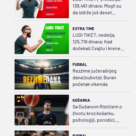
139.461 dinara: Mogli su
da izdrže još deset
minuta
EXTRA TIME
LUDI TIKET, nedelja,
125.716 dinara: Kad
dočekaš Cvajtu i kreneš
da ređaš
FUDBAL
Rezzime jučerašnjeg
dana (subota): Buran
početak vikenda
KOŠARKA
Sa Dušanom Ristićem o
životu kroz košarku,
psihologiji, porodici,
samoći i svetu koji menja
čoveka
FUDBAL