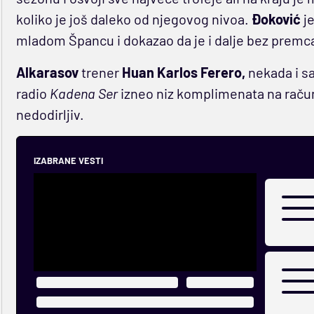
koliko je još daleko od njegovog nivoa.
Đoković
je
mladom Špancu i dokazao da je i dalje bez premc
Alkarasov
trener
Huan Karlos
Ferero,
nekada i sa
radio
Kadena
Ser
izneo niz komplimenata na račun
nedodirljiv.
IZABRANE VESTI