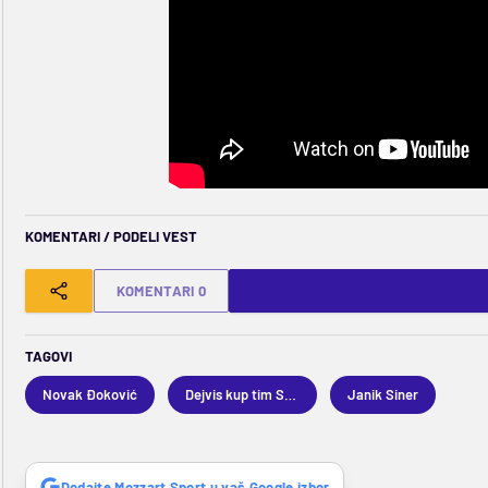
KOMENTARI / PODELI VEST
KOMENTARI 0
TAGOVI
Novak Đoković
Dejvis kup tim Srbije
Janik Siner
Dodajte Mozzart Sport u vaš Google izbor