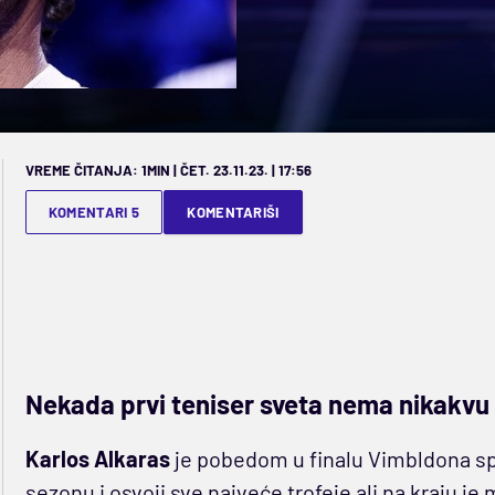
VREME ČITANJA: 1MIN | ČET. 23.11.23. | 17:56
KOMENTARI 5
KOMENTARIŠI
Nekada prvi teniser sveta nema nikakvu 
Karlos Alkaras
je pobedom u finalu Vimbldona s
sezonu i osvoji sve najveće trofeje ali na kraju je 