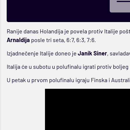
Ranije danas Holandija je povela protiv Italije poš
Arnaldija
posle tri seta, 6:7, 6:3, 7:6.
Izjadnečenje Italije doneo je
Janik Siner
, savlada
Italija će u subotu u polufinalu igrati protiv boljeg
U petak u prvom polufinalu igraju Finska i Australi