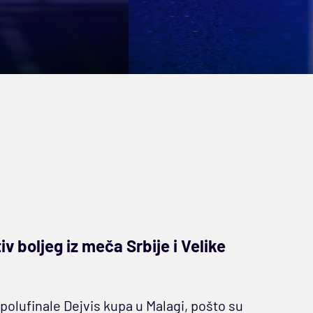
tiv boljeg iz meča Srbije i Velike
 polufinale Dejvis kupa u Malagi, pošto su