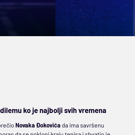
dilemu ko je najbolji svih vremena
prečio
Novaka Đokovića
da ima savršenu
morao da se pokloni kraju tenisa i shvatio je