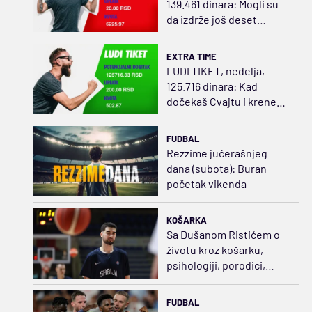
139.461 dinara: Mogli su
da izdrže još deset
minuta
EXTRA TIME
LUDI TIKET, nedelja,
125.716 dinara: Kad
dočekaš Cvajtu i kreneš
da ređaš
FUDBAL
Rezzime jučerašnjeg
dana (subota): Buran
početak vikenda
KOŠARKA
Sa Dušanom Ristićem o
životu kroz košarku,
psihologiji, porodici,
samoći i svetu koji menja
čoveka
FUDBAL