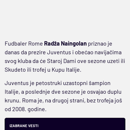
Fudbaler Rome
Radža Naingolan
priznao je
danas da prezire Juventus i obećao navijačima
svog kluba da će Staroj Dami ove sezone uzeti ili
Skudeto ili trofej u Kupu Italije.
Juventus je petostruki uzastopni šampion
Italije, a poslednje dve sezone je osvajao duplu
krunu. Roma je, na drugoj strani, bez trofeja još
od 2008. godine.
IZABRANE VESTI