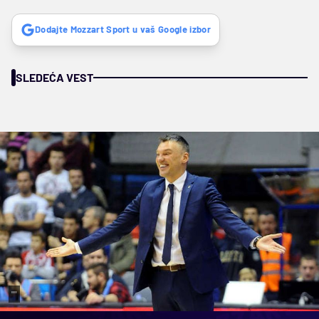
Dodajte Mozzart Sport u vaš Google izbor
SLEDEĆA VEST
""