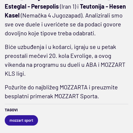
Esteglal - Persepolis
(Iran 1) i
Teutonija - Hesen
Kasel
(Nemačka 4 Jugozapad). Analizirali smo
sve ove duele i uverićete se da podaci govore
dovoljno koje tipove treba odabrati.
Biće uzbuđenja i u košarci, igraju se u petak
preostali mečevi 20. kola Evrolige, a ovog
vikenda na programu su dueli u ABA i MOZZART
KLS ligi.
Požurite do najbližeg MOZZARTA i preuzmite
besplatni primerak MOZZART Sporta.
TAGOVI
mozzart sport