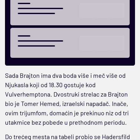
Sada Brajton ima dva boda više i meč više od
Njukasla koji od 18.30 gostuje kod
Vulverhemptona. Dvostruki strelac za Brajton
bio je Tomer Hemed, izraelski napadač. Inače,
ovim trijumfom, domaćin je prekinuo niz od tri
utakmice bez pobede u prethodnom periodu.
Do trećeg mesta na tabeli probio se Hadersfild