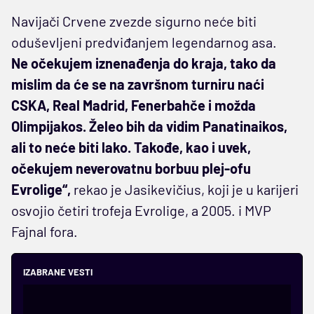
Navijači Crvene zvezde sigurno neće biti
oduševljeni predviđanjem legendarnog asa.
Ne očekujem iznenađenja do kraja, tako da
mislim da će se na završnom turniru naći
CSKA, Real Madrid, Fenerbahče i možda
Olimpijakos. Želeo bih da vidim Panatinaikos,
ali to neće biti lako. Takođe, kao i uvek,
očekujem neverovatnu borbu
u
plej-ofu
Evrolige
“,
rekao je Jasikevičius, koji je u karijeri
osvojio četiri trofeja Evrolige, a 2005. i MVP
Fajnal fora.
IZABRANE VESTI