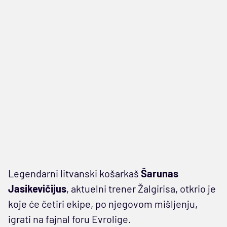
Legendarni litvanski košarkaš
Šarunas
Jasikevičijus
, aktuelni trener Žalgirisa, otkrio je
koje će četiri ekipe, po njegovom mišljenju,
igrati na fajnal foru Evrolige.