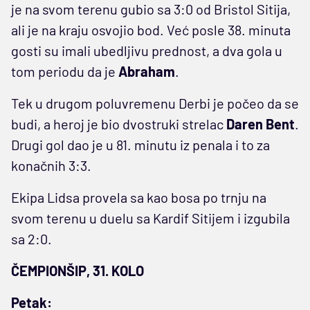
je na svom terenu gubio sa 3:0 od Bristol Sitija,
ali je na kraju osvojio bod. Već posle 38. minuta
gosti su imali ubedljivu prednost, a dva gola u
tom periodu da je
Abraham
.
Tek u drugom poluvremenu Derbi je počeo da se
budi, a heroj je bio dvostruki strelac
Daren Bent
.
Drugi gol dao je u 81. minutu iz penala i to za
konačnih 3:3.
Ekipa Lidsa provela sa kao bosa po trnju na
svom terenu u duelu sa Kardif Sitijem i izgubila
sa 2:0.
ČEMPIONŠIP, 31. KOLO
Petak: