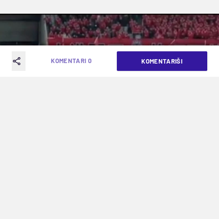
KOMENTARI 0
KOMENTARIŠI
""
KAD OSKAR DRIBLA I POMOĆNI SUDIJA
PADA NA TRAVU (VIDEO)
VREME ČITANJA: 1MIN | PET. 10.02.17. | 10:16