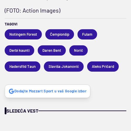
(FOTO: Action Images)
TAGOVI
Notingem Forest
Čempionšip
Fulam
Derbi kaunti
Daren Bent
Norič
Hadersfild Taun
Slaviša Jokanović
Aleks Pričard
Dodajte Mozzart Sport u vaš Google izbor
SLEDEĆA VEST