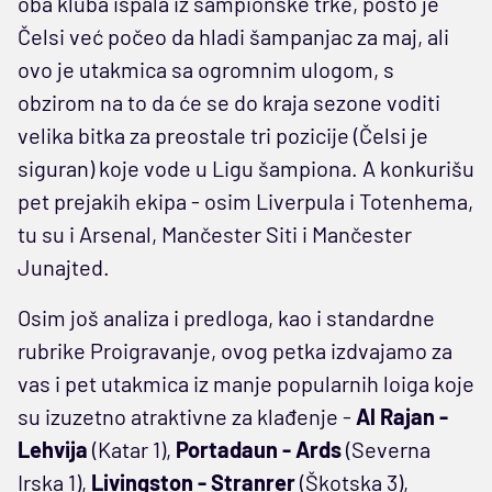
oba kluba ispala iz šampionske trke, pošto je
Čelsi već počeo da hladi šampanjac za maj, ali
ovo je utakmica sa ogromnim ulogom, s
obzirom na to da će se do kraja sezone voditi
velika bitka za preostale tri pozicije (Čelsi je
siguran) koje vode u Ligu šampiona. A konkurišu
pet prejakih ekipa - osim Liverpula i Totenhema,
tu su i Arsenal, Mančester Siti i Mančester
Junajted.
Osim još analiza i predloga, kao i standardne
rubrike Proigravanje, ovog petka izdvajamo za
vas i pet utakmica iz manje popularnih loiga koje
su izuzetno atraktivne za klađenje -
Al Rajan -
Lehvija
(Katar 1),
Portadaun - Ards
(Severna
Irska 1),
Livingston - Stranrer
(Škotska 3),