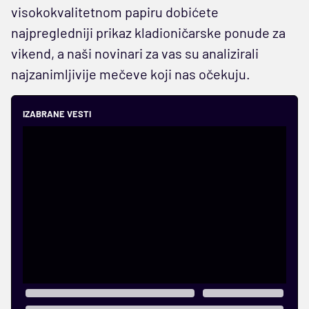
visokokvalitetnom papiru dobićete
najpregledniji prikaz kladioničarske ponude za
vikend, a naši novinari za vas su analizirali
najzanimljivije mečeve koji nas očekuju.
IZABRANE VESTI