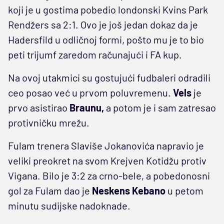
koji je u gostima pobedio londonski Kvins Park
Rendžers sa 2:1. Ovo je još jedan dokaz da je
Hadersfild u odličnoj formi, pošto mu je to bio
peti trijumf zaredom računajući i FA kup.
Na ovoj utakmici su gostujući fudbaleri odradili
ceo posao već u prvom poluvremenu.
Vels
je
prvo asistirao
Braunu,
a potom je i sam zatresao
protivničku mrežu.
Fulam trenera Slaviše Jokanovića napravio je
veliki preokret na svom Krejven Kotidžu protiv
Vigana. Bilo je 3:2 za crno-bele, a pobedonosni
gol za Fulam dao je
Neskens Kebano
u petom
minutu sudijske nadoknade.