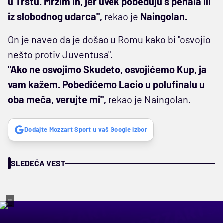
u Trstu. Mrzim ih, jer uvek pobeđuju s penala ili
iz slobodnog udarca",
rekao je
Naingolan.
On je naveo da je došao u Romu kako bi "osvojio
nešto protiv Juventusa".
"Ako ne osvojimo Skudeto, osvojićemo Kup, ja
vam kažem. Pobedićemo Lacio u polufinalu u
oba meča, verujte mi",
rekao je Naingolan.
Dodajte Mozzart Sport u vaš Google izbor
SLEDEĆA VEST
""