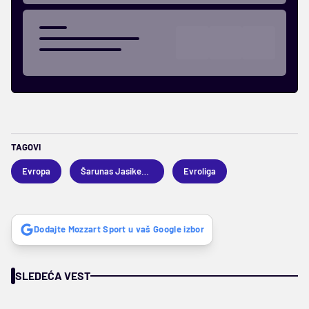
TAGOVI
Evropa
Šarunas Jasikevičijus
Evroliga
Dodajte Mozzart Sport u vaš Google izbor
SLEDEĆA VEST