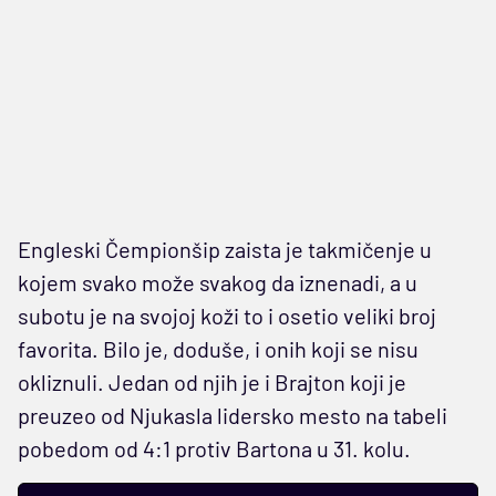
Engleski Čempionšip zaista je takmičenje u
kojem svako može svakog da iznenadi, a u
subotu je na svojoj koži to i osetio veliki broj
favorita. Bilo je, doduše, i onih koji se nisu
okliznuli. Jedan od njih je i Brajton koji je
preuzeo od Njukasla lidersko mesto na tabeli
pobedom od 4:1 protiv Bartona u 31. kolu.