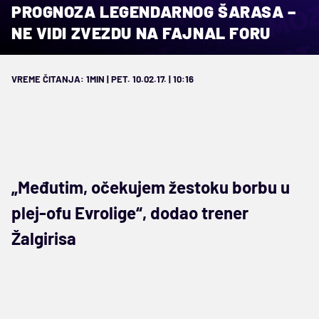
PROGNOZA LEGENDARNOG ŠARASA –
NE VIDI ZVEZDU NA FAJNAL FORU
VREME ČITANJA: 1MIN | PET. 10.02.17. | 10:16
„Međutim, očekujem žestoku borbu u
plej-ofu Evrolige“, dodao trener
Žalgirisa