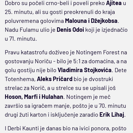
Dobro su počeli crno-beli i poveli preko
Ajitea
u
25. minutu, ali su gosti preokrenuli do kraja
poluvremena golovima
Malouna i Džejkobsa
.
Nadu Fulamu ulio je
Denis Odoi
koji je izjednačio
u 71. minutu.
Pravu katastrofu doživeo je Notingem Forest na
gostovanju Noriču - bilo je 5:1 za domaćina, a na
golu gostiju nije bilo
Vladimira Stojkovića
. Dete
Totenhema,
Aleks Pričard
bio je dvostruki
strelac za Norič, a u strelce su se upisali još
Hoson, Marfi i Hulahan
. Notingem je meč
završio sa igračem manje, pošto je u 70. minutu
drugi žuti karton i isključenje zaradio
Erik Lihaj
.
I Derbi Kaunti je danas bio na ivici ponora, pošto