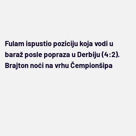
Fulam ispustio poziciju koja vodi u
baraž posle popraza u Derbiju (4:2).
Brajton noći na vrhu Čempionšipa