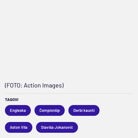
(FOTO: Action Images)
TAGOVI
Engleska
Čempionšip
Derbi kaunti
Aston Vila
Slaviša Jokanović