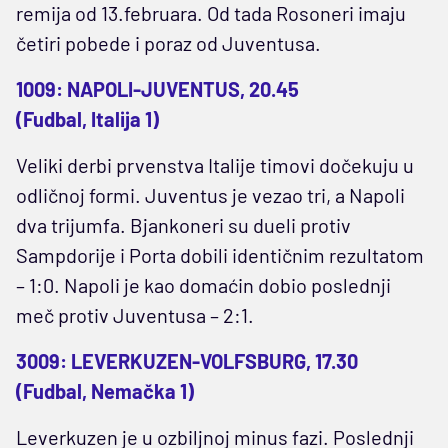
remija od 13.februara. Od tada Rosoneri imaju
četiri pobede i poraz od Juventusa.
1009: NAPOLI-JUVENTUS, 20.45
(Fudbal, Italija 1)
Veliki derbi prvenstva Italije timovi dočekuju u
odličnoj formi. Juventus je vezao tri, a Napoli
dva trijumfa. Bjankoneri su dueli protiv
Sampdorije i Porta dobili identičnim rezultatom
– 1:0. Napoli je kao domaćin dobio poslednji
meč protiv Juventusa – 2:1.
3009: LEVERKUZEN-VOLFSBURG, 17.30
(Fudbal, Nemačka 1)
Leverkuzen je u ozbiljnoj minus fazi. Poslednji