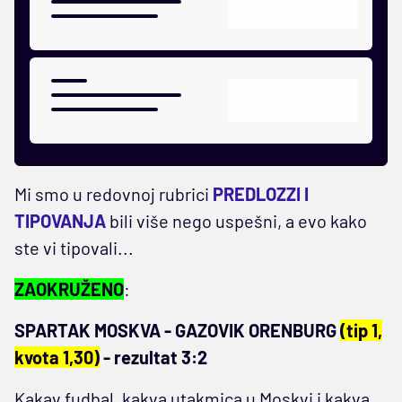
Mi smo u redovnoj rubrici
PREDLOZZI I
TIPOVANJA
bili više nego uspešni, a evo kako
ste vi tipovali...
ZAOKRUŽENO
:
SPARTAK MOSKVA - GAZOVIK ORENBURG
(tip 1,
kvota 1,30)
- rezultat 3:2
Kakav fudbal, kakva utakmica u Moskvi i kakva