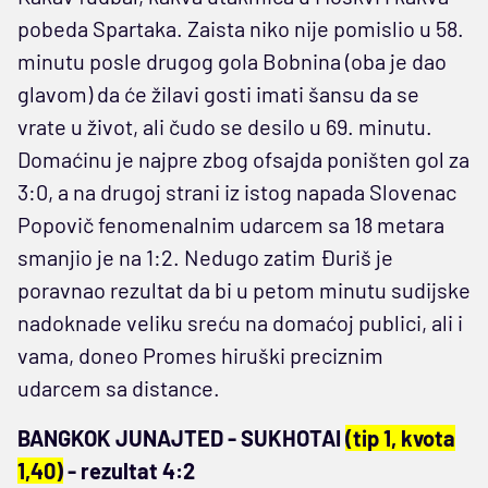
pobeda Spartaka. Zaista niko nije pomislio u 58.
minutu posle drugog gola Bobnina (oba je dao
glavom) da će žilavi gosti imati šansu da se
vrate u život, ali čudo se desilo u 69. minutu.
Domaćinu je najpre zbog ofsajda poništen gol za
3:0, a na drugoj strani iz istog napada Slovenac
Popovič fenomenalnim udarcem sa 18 metara
smanjio je na 1:2. Nedugo zatim Đuriš je
poravnao rezultat da bi u petom minutu sudijske
nadoknade veliku sreću na domaćoj publici, ali i
vama, doneo Promes hiruški preciznim
udarcem sa distance.
BANGKOK JUNAJTED - SUKHOTAI
(tip 1, kvota
1,40)
- rezultat 4:2