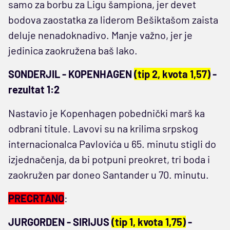
samo za borbu za Ligu šampiona, jer devet
bodova zaostatka za liderom Bešiktašom zaista
deluje nenadoknadivo. Manje važno, jer je
jedinica zaokružena baš lako.
SONDERJIL - KOPENHAGEN
(tip 2, kvota 1,57)
-
rezultat 1:2
Nastavio je Kopenhagen pobednički marš ka
odbrani titule. Lavovi su na krilima srpskog
internacionalca Pavlovića u 65. minutu stigli do
izjednačenja, da bi potpuni preokret, tri boda i
zaokružen par doneo Santander u 70. minutu.
PRECRTANO
:
JURGORDEN - SIRIJUS
(tip 1, kvota 1,75)
-