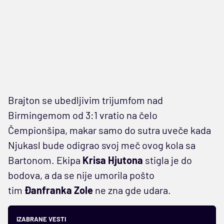
Brajton se ubedljivim trijumfom nad
Birmingemom od 3:1 vratio na čelo
Čempionšipa, makar samo do sutra uveče kada
Njukasl bude odigrao svoj meč ovog kola sa
Bartonom. Ekipa
Krisa Hjutona
stigla je do
bodova, a da se nije umorila pošto
tim
Đanfranka Zole
ne zna gde udara.
IZABRANE VESTI