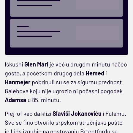
Iskusni
Glen Mari
je već u drugom minutu načeo
goste, a početkom drugog dela
Hemed
i
Hanmejer
pobrinuli su se za sigurnu prednost
Galebova koju nije ugrozio ni počasni pogodak
Adamsa
u 85. minutu.
Plej-of kao da klizi
Slaviši Jokanoviću
i Fulamu.
Sve se fino otvorilo srpskom stručnjaku pošto
je Lids izgubio na gostovanju Brtentfordu sa