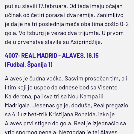
put su slavili 17.februara. Od tada imaju očajan
učinak od četiri poraza i dva remija. Zanimljivo
je da je na tri poslednja meča oba tima došlo 0-2
gola. Volfsburg je vezao dva trijumfa. U prvom
delu prvenstva slavile su Asiprindžije.
4007: REAL MADRID - ALAVES, 16.15
(Fudbal, Španija 1)
Alaves je čudna voćka. Sasvim prosečan tim, ali
i tim koji je uspeo da odnese bod sa Visente
Kalderona, pa i sva tri sa Nou Kampa ili
Madrigala. Jesenas ga je, doduše, Real pregazio
sa 4:1 uz het-trik Kristijana Ronalda, iako je
Alaves prvi stigao do gola. Real je izjednačio sa
vrlo spornog penala. Nezgodan je taj Alaves