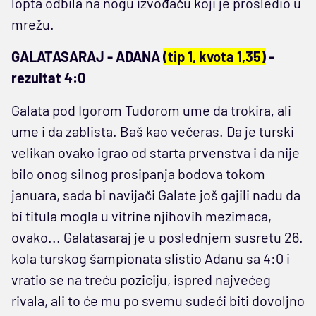
lopta odbila na nogu izvođaču koji je prosledio u
mrežu.
GALATASARAJ - ADANA
(tip 1, kvota 1,35)
-
rezultat 4:0
Galata pod Igorom Tudorom ume da trokira, ali
ume i da zablista. Baš kao večeras. Da je turski
velikan ovako igrao od starta prvenstva i da nije
bilo onog silnog prosipanja bodova tokom
januara, sada bi navijači Galate još gajili nadu da
bi titula mogla u vitrine njihovih mezimaca,
ovako... Galatasaraj je u poslednjem susretu 26.
kola turskog šampionata slistio Adanu sa 4:0 i
vratio se na treću poziciju, ispred najvećeg
rivala, ali to će mu po svemu sudeći biti dovoljno