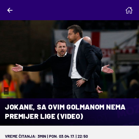
""
JOKANE, SA OVIM GOLMANOM NEMA
PREMIJER LIGE (VIDEO)
VREME ČITANJA: 3MIN | PON. 03.04.17. | 22:50