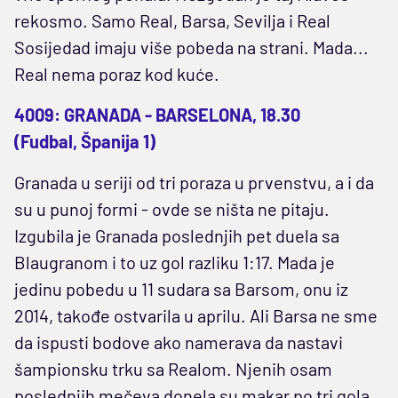
rekosmo. Samo Real, Barsa, Sevilja i Real
Sosijedad imaju više pobeda na strani. Mada...
Real nema poraz kod kuće.
4009: GRANADA - BARSELONA, 18.30
(Fudbal, Španija 1)
Granada u seriji od tri poraza u prvenstvu, a i da
su u punoj formi - ovde se ništa ne pitaju.
Izgubila je Granada poslednjih pet duela sa
Blaugranom i to uz gol razliku 1:17. Mada je
jedinu pobedu u 11 sudara sa Barsom, onu iz
2014, takođe ostvarila u aprilu. Ali Barsa ne sme
da ispusti bodove ako namerava da nastavi
šampionsku trku sa Realom. Njenih osam
poslednjih mečeva donela su makar po tri gola.