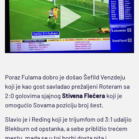
Poraz Fulama dobro je došao Šefild Venzdeju
koji je kao gost savladao prežaljeni Roteram sa
2:0 golovima sjajnog
Stivena Flečera
koji je
omogućio Sovama poziciju broj šest.
Slavio je i Reding koji je trijumfom od 3:1 udaljio
Blekburn od opstanka, a sebe približio trećem
mestu, mada se u toj borbi dosta pita i