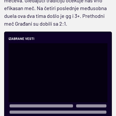
mečeva. Gledajući tradiciju očekuje nas vrlo
efikasan meč. Na četiri poslednje međusobna
duela ova dva tima došlo je gg i 3+. Prethodni
meč Građani su dobili sa 2:1.
IZABRANE VESTI