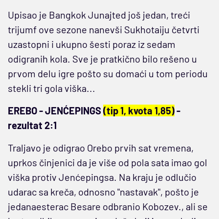
Upisao je Bangkok Junajted još jedan, treći
trijumf ove sezone nanevši Sukhotaiju četvrti
uzastopni i ukupno šesti poraz iz sedam
odigranih kola. Sve je pratkično bilo rešeno u
prvom delu igre pošto su domaći u tom periodu
stekli tri gola viška...
EREBO - JENĆEPINGS
(tip 1, kvota 1,85)
-
rezultat 2:1
Traljavo je odigrao Orebo prvih sat vremena,
uprkos činjenici da je više od pola sata imao gol
viška protiv Jenćepingsa. Na kraju je odlučio
udarac sa kreča, odnosno "nastavak", pošto je
jedanaesterac Besare odbranio Kobozev., ali se