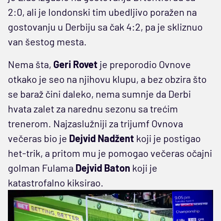
2:0, ali je londonski tim ubedljivo poražen na
gostovanju u Derbiju sa čak 4:2, pa je skliznuo
van šestog mesta.
Nema šta,
Geri Rovet
je preporodio Ovnove
otkako je seo na njihovu klupu, a bez obzira što
se baraž čini daleko, nema sumnje da Derbi
hvata zalet za narednu sezonu sa trećim
trenerom. Najzaslužniji za trijumf Ovnova
večeras bio je
Dejvid Nadžent
koji je postigao
het-trik, a pritom mu je pomogao večeras očajni
golman Fulama
Dejvid
Baton
koji je
katastrofalno kiksirao.