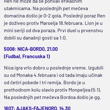
Ren ne može da se pohvali efikasnim
utakmicama. Na poslednjih pet mečeva
domaćina došlo je 0-2 gola. Poslednji poraz Ren
je doživeo protiv Marselja 18.februara. Lion je u
mini seriji od dva poraza. Prvi duel u prvenstvu
dobili su današnji gosti sa 1:0.
5008: NICA-BORDO, 21.00
(Fudbal, Francuska 1)
Nica igra vrlo dobro u poslednje vreme. Izgubili
su od Monaka 4.februara i od tada imaju učinak
od četiri pobede i tri remija. Bordo je u
prethodnom kolu slavio protiv Monpeljea (5:1).
Na poslednjih pet mečeva Bordoa došlo je gg.
1607: AJAKS-FAJENORD, 14.30