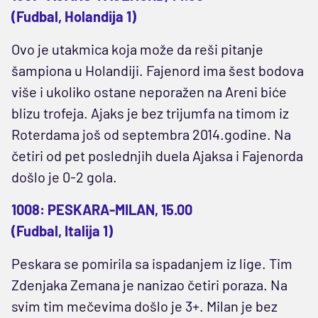
(Fudbal, Holandija 1)
Ovo je utakmica koja može da reši pitanje
šampiona u Holandiji. Fajenord ima šest bodova
više i ukoliko ostane neporažen na Areni biće
blizu trofeja. Ajaks je bez trijumfa na timom iz
Roterdama još od septembra 2014.godine. Na
četiri od pet poslednjih duela Ajaksa i Fajenorda
došlo je 0-2 gola.
1008: PESKARA-MILAN, 15.00
(Fudbal, Italija 1)
Peskara se pomirila sa ispadanjem iz lige. Tim
Zdenjaka Zemana je nanizao četiri poraza. Na
svim tim mečevima došlo je 3+. Milan je bez