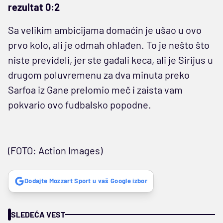
rezultat 0:2
Sa velikim ambicijama domaćin je ušao u ovo
prvo kolo, ali je odmah ohlađen. To je nešto što
niste prevideli, jer ste gađali keca, ali je Sirijus u
drugom poluvremenu za dva minuta preko
Sarfoa iz Gane prelomio meč i zaista vam
pokvario ovo fudbalsko popodne.
(FOTO: Action Images)
Dodajte Mozzart Sport u vaš Google izbor
SLEDEĆA VEST