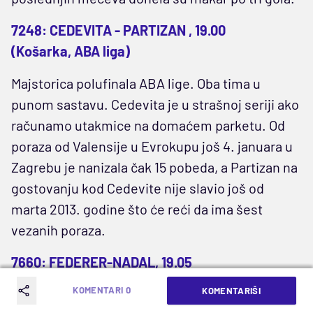
7248: CEDEVITA - PARTIZAN , 19.00
(Košarka, ABA liga)
Majstorica polufinala ABA lige. Oba tima u
punom sastavu. Cedevita je u strašnoj seriji ako
računamo utakmice na domaćem parketu. Od
poraza od Valensije u Evrokupu još 4. januara u
Zagrebu je nanizala čak 15 pobeda, a Partizan na
gostovanju kod Cedevite nije slavio još od
marta 2013. godine što će reći da ima šest
vezanih poraza.
7660: FEDERER-NADAL, 19.05
(Tenis, ATP Majami)
KOMENTARI 0
KOMENTARIŠI