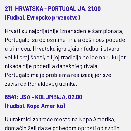
211: HRVATSKA - PORTUGALIJA, 21.00
(Fudbal, Evropsko prvenstvo)
Hrvati su najprijatnije iznenađenje šampionata,
Portugalci su do osmine finala došli bez pobede
u tri meča. Hrvatska igra sjajan fudbal i stvara
veliki broj šansi, ali joj tradicija ne ide na ruku jer
nikada nije pobedila današnjeg rivala.
Portugalcima je problema realizacij jer sve
zavisi od Ronaldovog učinka.
8541: USA - KOLUMBIJA, 02.00
(Fudbal, Kopa Amerika)
U utakmici za treće mesto na Kopa Amerika,
domaćin želi da se pobedom oprosti od svojih