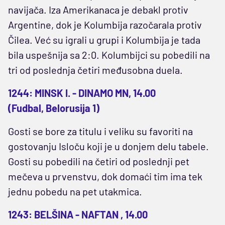
navijača. Iza Amerikanaca je debakl protiv
Argentine, dok je Kolumbija razočarala protiv
Čilea. Već su igrali u grupi i Kolumbija je tada
bila uspešnija sa 2:0. Kolumbijci su pobedili na
tri od poslednja četiri međusobna duela.
1244: MINSK I. - DINAMO MN, 14.00
(Fudbal, Belorusija 1)
Gosti se bore za titulu i veliku su favoriti na
gostovanju Isloču koji je u donjem delu tabele.
Gosti su pobedili na četiri od poslednji pet
mečeva u prvenstvu, dok domaći tim ima tek
jednu pobedu na pet utakmica.
1243: BELŠINA - NAFTAN , 14.00