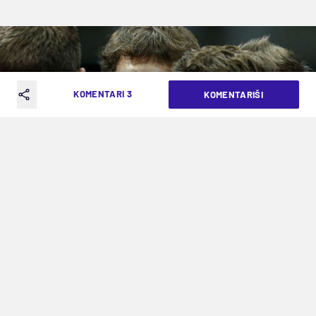
KOMENTARI 3
KOMENTARIŠI
"Odbojkaši Srbije"
NAJAVA DANA (ČETVRTAK, 23. JUN):
MAMI ODBOJKA U TROSTRUKOM
SUPERPARU
VREME ČITANJA: 3MIN | SUB. 25.06.16. | 08:38