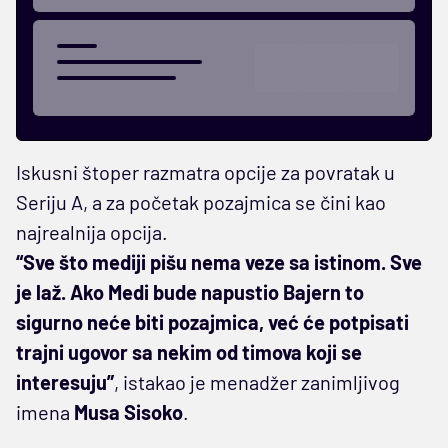
Iskusni štoper razmatra opcije za povratak u
Seriju A, a za početak pozajmica se čini kao
najrealnija opcija.
“Sve što mediji pišu nema veze sa istinom. Sve
je laž. Ako Medi bude napustio Bajern to
sigurno neće biti pozajmica, već će potpisati
trajni ugovor sa nekim od timova koji se
interesuju”
, istakao je menadžer zanimljivog
imena
Musa Sisoko
.