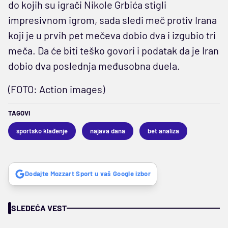
do kojih su igrači Nikole Grbića stigli
impresivnom igrom, sada sledi meč protiv Irana
koji je u prvih pet mečeva dobio dva i izgubio tri
meča. Da će biti teško govori i podatak da je Iran
dobio dva poslednja međusobna duela.
(FOTO: Action images)
TAGOVI
sportsko klađenje
najava dana
bet analiza
Dodajte Mozzart Sport u vaš Google izbor
SLEDEĆA VEST