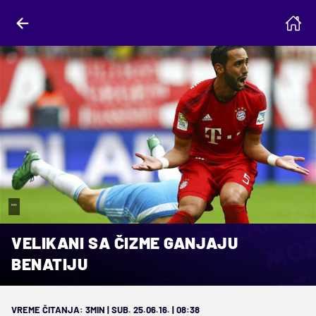
""
VELIKANI SA ČIZME GANJAJU
BENATIJU
VREME ČITANJA: 3MIN | SUB. 25.06.16. | 08:38