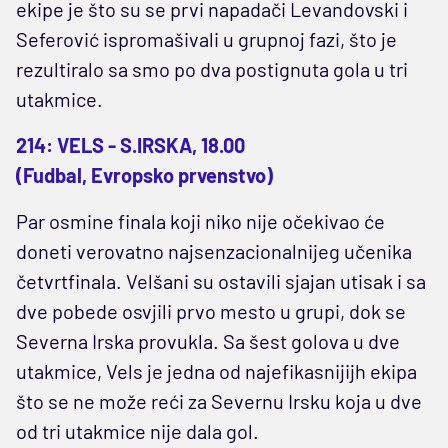
ekipe je što su se prvi napadači Levandovski i
Seferović ispromašivali u grupnoj fazi, što je
rezultiralo sa smo po dva postignuta gola u tri
utakmice.
214: VELS - S.IRSKA, 18.00
(Fudbal, Evropsko prvenstvo)
Par osmine finala koji niko nije očekivao će
doneti verovatno najsenzacionalnijeg učenika
četvrtfinala. Velšani su ostavili sjajan utisak i sa
dve pobede osvjili prvo mesto u grupi, dok se
Severna Irska provukla. Sa šest golova u dve
utakmice, Vels je jedna od najefikasnijijh ekipa
što se ne može reći za Severnu Irsku koja u dve
od tri utakmice nije dala gol.