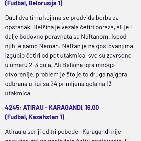
(Fudbal, Belorusija 1)
Duel dva tima kojima se predviđa borba za
opstanak. Belšina je vezala četiri poraza, ali je i
dalje bodovno poravnata sa Naftanom. Ispod
njih je samo Neman. Naftan je na gostovanjima
izgubio četiri od pet utakmica, sve su završene
u omeru 2-3 gola. Ali Belšina igra mnogo
otvorenije, problem je što je to druga najgora
odbrana u ligi sa 24 primljena gola na 13
utakmica.
4245: ATIRAU - KARAGANDI, 16.00
(Fudbal, Kazahstan 1)
Atirau u seriji od tri pobede, Karagandi nije
postigao gol na poslednja četiri gostovanja. U