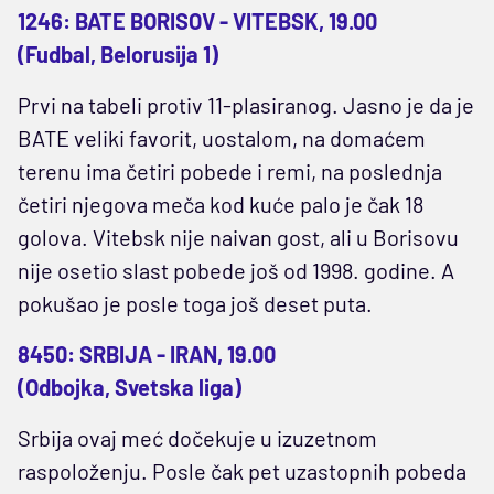
1246: BATE BORISOV - VITEBSK, 19.00
(Fudbal, Belorusija 1)
Prvi na tabeli protiv 11-plasiranog. Jasno je da je
BATE veliki favorit, uostalom, na domaćem
terenu ima četiri pobede i remi, na poslednja
četiri njegova meča kod kuće palo je čak 18
golova. Vitebsk nije naivan gost, ali u Borisovu
nije osetio slast pobede još od 1998. godine. A
pokušao je posle toga još deset puta.
8450: SRBIJA - IRAN, 19.00
(Odbojka, Svetska liga)
Srbija ovaj meć dočekuje u izuzetnom
raspoloženju. Posle čak pet uzastopnih pobeda