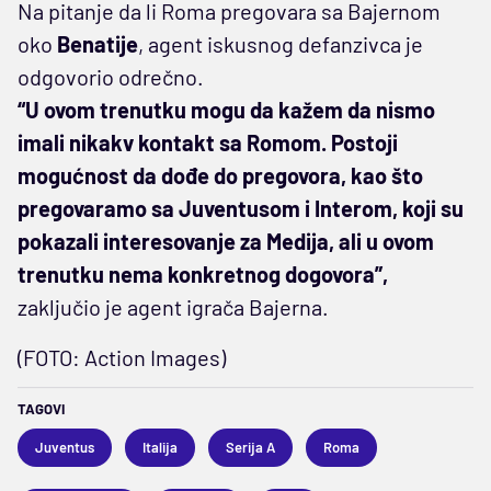
Na pitanje da li Roma pregovara sa Bajernom
oko
Benatije
, agent iskusnog defanzivca je
odgovorio odrečno.
“U ovom trenutku mogu da kažem da nismo
imali nikakv kontakt sa Romom. Postoji
mogućnost da dođe do pregovora, kao što
pregovaramo sa Juventusom i Interom, koji su
pokazali interesovanje za Medija, ali u ovom
trenutku nema konkretnog dogovora”,
zaključio je agent igrača Bajerna.
(FOTO: Action Images)
TAGOVI
Juventus
Italija
Serija A
Roma