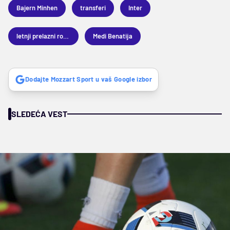
Bajern Minhen
transferi
Inter
letnji prelazni rok 2016
Medi Benatija
Dodajte Mozzart Sport u vaš Google izbor
SLEDEĆA VEST