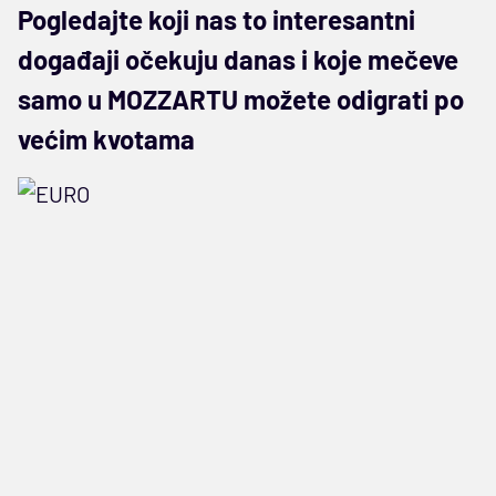
Pogledajte koji nas to interesantni
događaji očekuju danas i koje mečeve
samo u MOZZARTU možete odigrati po
većim kvotama