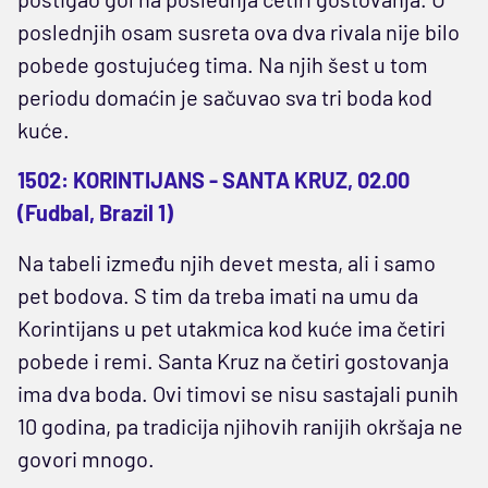
poslednjih osam susreta ova dva rivala nije bilo
pobede gostujućeg tima. Na njih šest u tom
periodu domaćin je sačuvao sva tri boda kod
kuće.
1502: KORINTIJANS - SANTA KRUZ, 02.00
(Fudbal, Brazil 1)
Na tabeli između njih devet mesta, ali i samo
pet bodova. S tim da treba imati na umu da
Korintijans u pet utakmica kod kuće ima četiri
pobede i remi. Santa Kruz na četiri gostovanja
ima dva boda. Ovi timovi se nisu sastajali punih
10 godina, pa tradicija njihovih ranijih okršaja ne
govori mnogo.