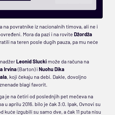
na povratnike iz nacionalnih timova, ali ne i
 povređeni. Mora da pazi i na rovite
Džordža
vratili na teren posle dugih pauza, pa mu neće
menadžer
Leonid Slucki
može da računa na
 Irvina
(Barton) i
Nuohu Dika
ala
, koji čekaju na debi. Dakle, dovoljno
znenade blagi favorit.
 ga je na četiri od poslednjih pet mečeva na
 u aprilu 2016. bilo je čak 3:0. Ipak, Ovnovi su
d kuće izgubili su samo dve, a čak 11 puta nisu