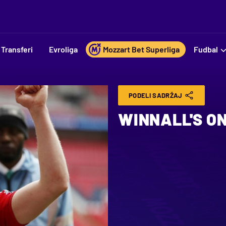
Transferi
Evroliga
Mozzart Bet Superliga
Fudbal
PODELI SADRŽAJ
WINNALL'S ON