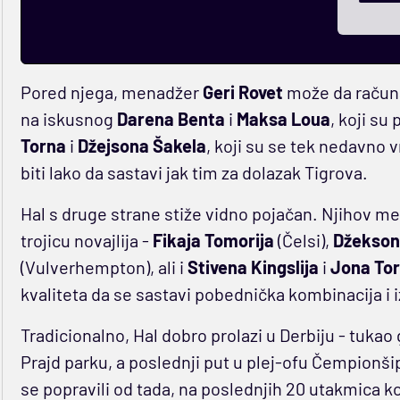
Pored njega, menadžer
Geri Rovet
može da računa 
na iskusnog
Darena Benta
i
Maksa Loua
, koji su
Torna
i
Džejsona Šakela
, koji su se tek nedavno 
biti lako da sastavi jak tim za dolazak Tigrova.
Hal s druge strane stiže vidno pojačan. Njihov 
trojicu novajlija -
Fikaja Tomorija
(Čelsi),
Džeksona
(Vulverhempton), ali i
Stivena Kingslija
i
Jona Tor
kvaliteta da se sastavi pobednička kombinacija i i
Tradicionalno, Hal dobro prolazi u Derbiju - tukao
Prajd parku, a poslednji put u plej-ofu Čempionšipa
se popravili od tada, na poslednjih 20 utakmica ko