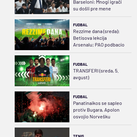
Barseloni: Mnogi igrači
su došli pre mene
FUDBAL
Rezzime dana (sreda):
Betisova lekcija
Arsenalu; PAO podbacio
FUDBAL
TRANSFERI (sreda, 5.
avgust)
FUDBAL
Panatinaikos se sapleo
protiv Bugara, Apolon
osvojio Norvešku
TENIS