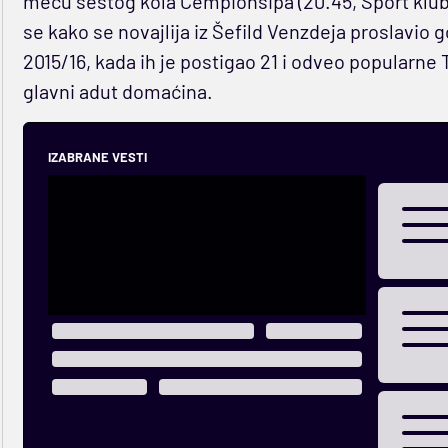
meču šestog kola Čempionšipa (20.45, Sport klub 1
se kako se novajlija iz Šefild Venzdeja proslavio g
2015/16, kada ih je postigao 21 i odveo popularne
glavni adut domaćina.
IZABRANE VESTI