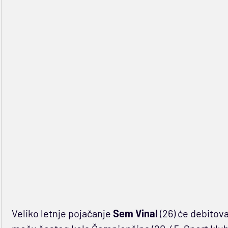
Veliko letnje pojačanje
Sem Vinal
(26) će debitov