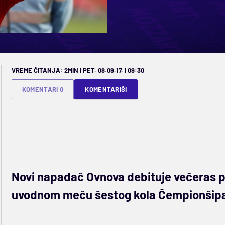
VREME ČITANJA: 2MIN | PET. 08.09.17. | 09:30
KOMENTARI 0
KOMENTARIŠI
Novi napadač Ovnova debituje večeras pro
uvodnom meču šestog kola Čempionšip