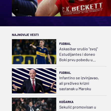
""
NAJNOVIJE VESTI
FUDBAL
Askasibar srušio "svoj"
Estudijantes i doneo
Boki prvu pobedu u
Klausuri
FUDBAL
Infantino se izvinjavao,
ali preživeo krizni
sastanak u Maroku
KOŠARKA
Sekulić promovisan u