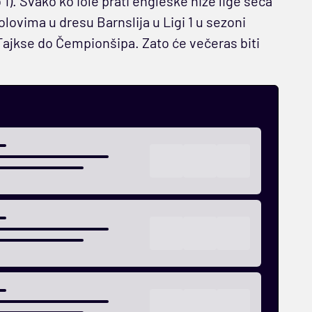
). Svako ko iole prati engleske niže lige seća
olovima u dresu Barnslija u Ligi 1 u sezoni
 Tajkse do Čempionšipa. Zato će večeras biti