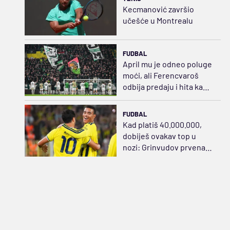
Kecmanović završio
učešće u Montrealu
FUDBAL
April mu je odneo poluge
moći, ali Ferencvaroš
odbija predaju i hita ka
sudaru sa Salahom
FUDBAL
Kad platiš 40.000.000,
dobiješ ovakav top u
nozi: Grinvudov prvenac,
zategao praćku za sve
pare