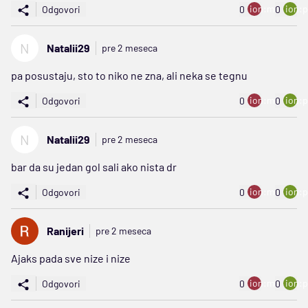
ion:minus
ion:p
Odgovori
0
0
N
Natalii29
pre 2 meseca
pa posustaju, sto to niko ne zna, ali neka se tegnu
ion:minus
ion:p
Odgovori
0
0
N
Natalii29
pre 2 meseca
bar da su jedan gol sali ako nista dr
ion:minus
ion:p
Odgovori
0
0
Ranijeri
pre 2 meseca
Ajaks pada sve nize i nize
ion:minus
ion:p
Odgovori
0
0