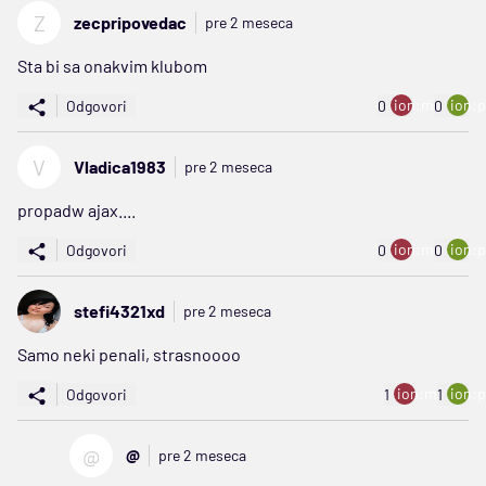
Z
zecpripovedac
pre 2 meseca
Sta bi sa onakvim klubom
ion:minus
ion:p
Odgovori
0
0
V
Vladica1983
pre 2 meseca
propadw ajax....
ion:minus
ion:p
Odgovori
0
0
stefi4321xd
pre 2 meseca
Samo neki penali, strasnoooo
ion:minus
ion:p
Odgovori
1
1
@
@
pre 2 meseca