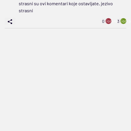
strasni su ovi komentari koje ostavljate, jezivo
strasni
ion:minus
ion:p
0
3