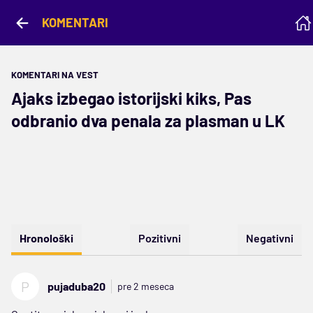
KOMENTARI
KOMENTARI NA VEST
Ajaks izbegao istorijski kiks, Pas
odbranio dva penala za plasman u LK
Hronološki
Pozitivni
Negativni
P
pujaduba20
pre 2 meseca