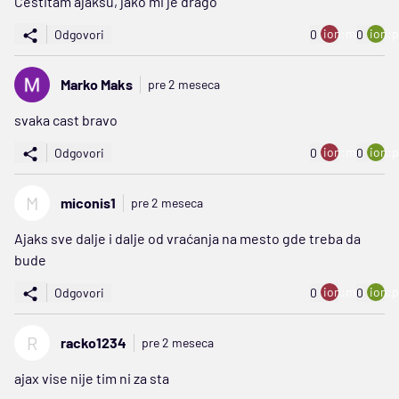
Cestitam ajaksu, jako mi je drago
ion:minus
ion:p
Odgovori
0
0
Marko Maks
pre 2 meseca
svaka cast bravo
ion:minus
ion:p
Odgovori
0
0
M
miconis1
pre 2 meseca
Ajaks sve dalje i dalje od vraćanja na mesto gde treba da
bude
ion:minus
ion:p
Odgovori
0
0
R
racko1234
pre 2 meseca
ajax vise nije tim ni za sta