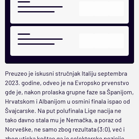
Preuzeo je iskusni stručnjak Italiju septembra
2023. godine, odveo je na Evropsko prvenstvo
gde je, nakon prolaska grupne faze sa Španijom,
Hrvatskom i Albanijom u osmini finala ispao od
Švajcarske. Na put polufinala Lige nacija ne
tako davno stala mu je Nemačka, a poraz od
Norveške, ne samo zbog rezultata (3:0), već i
zbog utiska koštao ga je selektorske pozicije.