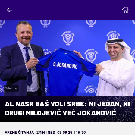
©Twitter
AL NASR BAŠ VOLI SRBE: NI JEDAN, NI
DRUGI MILOJEVIĆ VEĆ JOKANOVIĆ
VREME ČITANJA: 2MIN | NED. 08.06.25. | 15:30