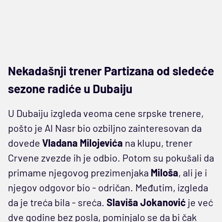
Nekadašnji trener Partizana od sledeće
sezone radiće u Dubaiju
U Dubaiju izgleda veoma cene srpske trenere,
pošto je Al Nasr bio ozbiljno zainteresovan da
dovede
Vladana Milojevića
na klupu, trener
Crvene zvezde ih je odbio. Potom su pokušali da
primame njegovog prezimenjaka
Miloša
, ali je i
njegov odgovor bio - odričan. Međutim, izgleda
da je treća bila - sreća.
Slaviša Jokanović
je već
dve godine bez posla, pominjalo se da bi čak