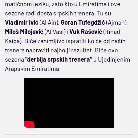
matičnom jeziku, zato što u Emiratima i ove
sezone radi dosta srpskih trenera. Tu su
Vladimir Ivić
(Al Ain),
Goran Tufegdžić
(Ajman),
Miloš Milojević
(Al Vasl) i
Vuk Rašović
(Itihad
Kaiba). Biće zanimljivo ispratiti ko će od naših
trenera napraviti najbolji rezultat. Biće ovo
sezona
"derbija srpskih trenera"
u Ujedinjenim
Arapskim Emiratima.