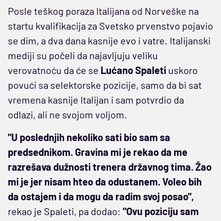
Posle teškog poraza Italijana od Norveške na
startu kvalifikacija za Svetsko prvenstvo pojavio
se dim, a dva dana kasnije evo i vatre. Italijanski
mediji su počeli da najavljuju veliku
verovatnoću da će se
Lućano Spaleti
uskoro
povući sa selektorske pozicije, samo da bi sat
vremena kasnije Italijan i sam potvrdio da
odlazi, ali ne svojom voljom.
"U poslednjih nekoliko sati bio sam sa
predsednikom. Gravina mi je rekao da me
razrešava dužnosti trenera državnog tima. Žao
mi je jer nisam hteo da odustanem. Voleo bih
da ostajem i da mogu da radim svoj posao",
rekao je Spaleti, pa dodao:
"Ovu poziciju sam