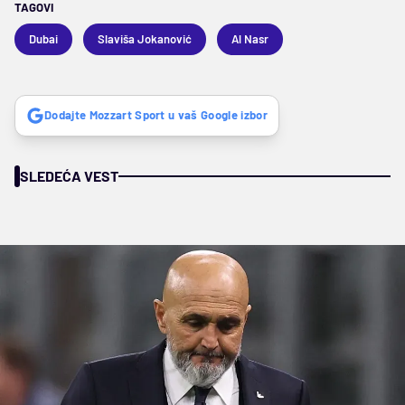
TAGOVI
Dubai
Slaviša Jokanović
Al Nasr
Dodajte Mozzart Sport u vaš Google izbor
SLEDEĆA VEST