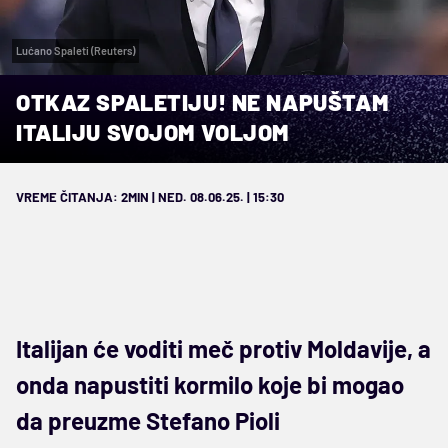
Lućano Spaleti (Reuters)
OTKAZ SPALETIJU! NE NAPUŠTAM
ITALIJU SVOJOM VOLJOM
VREME ČITANJA: 2MIN | NED. 08.06.25. | 15:30
Italijan će voditi meč protiv Moldavije, a
onda napustiti kormilo koje bi mogao
da preuzme Stefano Pioli