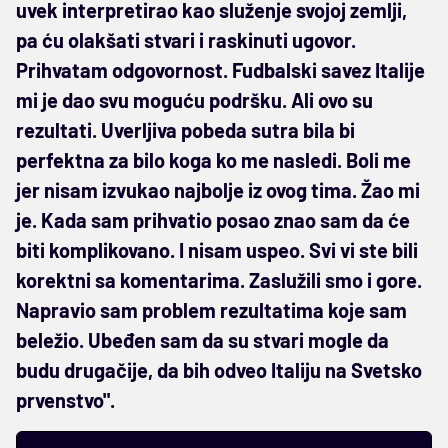
uvek interpretirao kao služenje svojoj zemlji,
pa ću olakšati stvari i raskinuti ugovor.
Prihvatam odgovornost. Fudbalski savez Italije
mi je dao svu moguću podršku. Ali ovo su
rezultati. Uverljiva pobeda sutra bila bi
perfektna za bilo koga ko me nasledi. Boli me
jer nisam izvukao najbolje iz ovog tima. Žao mi
je. Kada sam prihvatio posao znao sam da će
biti komplikovano. I nisam uspeo. Svi vi ste bili
korektni sa komentarima. Zaslužili smo i gore.
Napravio sam problem rezultatima koje sam
beležio. Ubeđen sam da su stvari mogle da
budu drugačije, da bih odveo Italiju na Svetsko
prvenstvo".