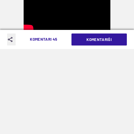
KOMENTARI 45
KOMENTARIŠI
TAGOVI
Lučano Spaleti
Reprezentacija Italije
Dodajte Mozzart Sport u vaš Google izbor
SLEDEĆA VEST