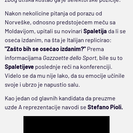
Nakon nekolicine pitanja od porazu od
Norveške, odnosno predstojećem meču sa
Moldavijom, upitali su novinari
Spaletija
da li se
oseća izdanim, na šta je Italijan replicirao:
"Zašto bih se osećao izdanim?"
Prema
informacijama
Gazzaette dello Sport,
bile su to
Spaletijeve
poslednje reči na konferenciji.
Videlo se da mu nije lako, da su emocije učinile
svoje i ubrzo je napustio salu.
Kao jedan od glavnih kandidata da preuzme
uzde A reprezentacije navodi se
Stefano Pioli.