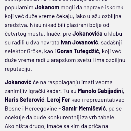
popularnim
Jokanom
mogli da naprave iskorak
koji već duže vreme čekaju, iako ulažu ozbiljna
sredstva. Nisu nikad bili plasirani bolje od
četvrtog mesta. Inače, pre
Jokanovića
u klubu
su radili u dva navrata
Ivan Jovanović
, sadašnji
selektor Grčke, kao i
Goran Tufegdžić,
koji već
duže vreme radi u arapskom svetu i ima ozbiljnu
reputaciju.
Jokanović
će na raspolaganju imati veoma
zanimljiv igrački kadar. Tu su
Manolo Gabijadini
,
Haris Seferović
,
Leroj Fer
kao i reprezentativac
Bosne i Hercegovine -
Samir Memišević
, pa se
očekuje da bude konkurentniji za vrh tabele.
Ako ništa drugo, imaće sa kim da priča na