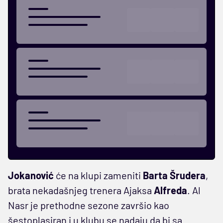
Jokanović
će na klupi zameniti
Barta Šrudera
,
brata nekadašnjeg trenera Ajaksa
Alfreda
. Al
Nasr je prethodne sezone završio kao
šestoplasiran i u klubu se nadaju da bi sa