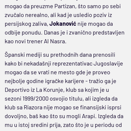
mogao da preuzme Partizan, što samo po sebi
zvučalo nerealno, ali kad je usledio poziv iz
persijskog zaliva,
Jokanović
nije mogao da
odbije ponudu. Danas je i zvanično predstavljen
kao novi trener Al Nasra.
Španski mediji su prethodnih dana prenosili
kako bi nekadašnji reprezentativac Jugoslavije
mogao da se vrati ne mesto gde je proveo
nejbolje godine igračke karijere - tražio ga je
Deportivo iz La Korunje, klub sa kojim je u
sezoni 1999/2000 osvojio titulu, ali izgleda da
klub sa Riazora nije mogao se finansijski isprsi
dovoljno, baš kao što su mogli Arapi. Izgleda da
mu u istoj sredini prija, zato što je u periodu od