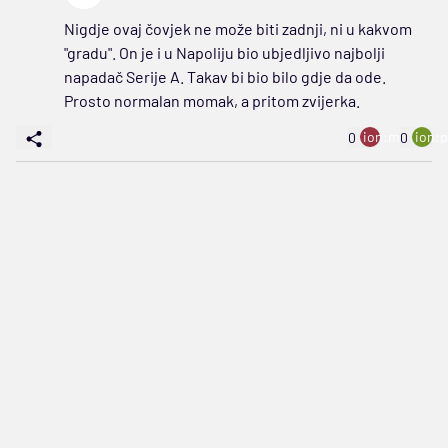
Nigdje ovaj čovjek ne može biti zadnji, ni u kakvom
"gradu". On je i u Napoliju bio ubjedljivo najbolji
napadač Serije A. Takav bi bio bilo gdje da ode.
Prosto normalan momak, a pritom zvijerka.
ion:minus
ion:p
0
0