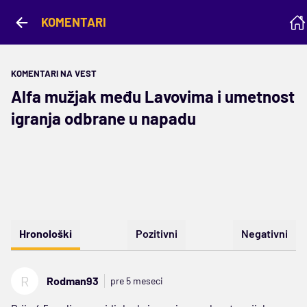
KOMENTARI
KOMENTARI NA VEST
Alfa mužjak među Lavovima i umetnost
igranja odbrane u napadu
Hronološki
Pozitivni
Negativni
R
Rodman93
pre 5 meseci