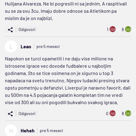
Hulijana Alvareza. Ne bi pogresili ni sa jednim. A raspitivali
su se za svu 3cu. Imaju dobre odnose sa Atletikom pa
mislim da je on najblizi.
ion:minus
ion:p
Odgovori
1
6
L
Leao
pre 5 meseci
Napokon se turci opametili i ne daju vise milione na
istrosene igrace vec dovode fudbalere u najboljim
godinama. Sto se tice osimena on je sigurno u top 3
napadaca na svetu trenutno. Njegov ludacki presing stvara
opstu pometnju u defanzivi. Liverpul je naravno favorit, dali
su 500m na 4,5 pojacanja galatin kompletan tim ne vredi
vise od 300 ali su oni pogodili bukvalno svakog igraca.
ion:minus
ion:p
Odgovori
0
8
H
Heheh
pre 5 meseci