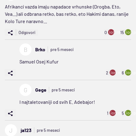
Afrikanci vazda imaju napadace vrhunske (Drogba, Eto,
Vea...) ali odbrana retko, bas retko, eto Hakimi danas, ranije
Kolo Ture naravno...
ion:minus
ion:p
Odgovori
0
15
B
Brko
pre 5 meseci
Samuel Osej Kufur
ion:minus
ion:p
2
6
G
Gege
pre 5 meseci
I najtaletovaniji od svih E. Adebajor!
ion:minus
ion:p
1
5
J
ja123
pre 5 meseci