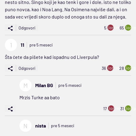
nesto sitno, Singo koji je kao tenk i gore i dole, isto ne toliko
puno novca, kao i Noa Lang. Na Osimena najviše dali, a i on
sada vec vrijedi skoro duplo od onoga sto su dali za njega.
ion:minus
ion:p
Odgovori
5
65
1
11
pre 5 meseci
Šta ćete da pišete kad ispadnu od Liverpula?
ion:minus
ion:p
Odgovori
36
28
M
Milan BG
pre 5 meseci
Mrzis Turke aa bato
ion:minus
ion:p
17
31
N
nista
pre 5 meseci