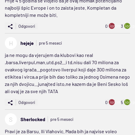
Prije 4 5 godina se vidjelo da je ovaj momak potencijalno
najbolji špic Evrope i on to zaista jeste. Kompletan da
kompletniji me može biti.
ion:minus
ion:p
Odgovori
0
3
H
hejeje
pre 5 meseci
ja ne mogu da vjerujem da klubovi kao real
,barsa,liverpul,man.utd,psž...i td,nisu dali 70 miliona za
ovakvog igrača...pogotovo liverpul koji daje 300 miliona za
etikitea i virca,a prije bih dao toliko za jednog Osimena nego
za njih dvojicu...junajted isto,ne kazem da je Beni Sesko loš
ali ovaj je za sve njih TATA
ion:minus
ion:p
Odgovori
0
5
S
Sherlocked
pre 5 meseci
Pravi je za Barsu. Ili Vlahovic. Mada bih ja najvise voleo