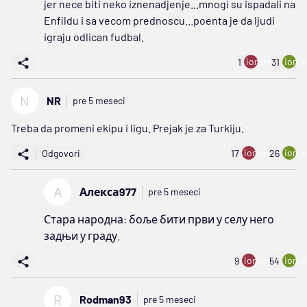
jer nece biti neko iznenadjenje...mnogi su ispadali na
Enfildu i sa vecom prednoscu...poenta je da ljudi
igraju odlican fudbal.
ion:minus
ion:p
1
31
N
NR
pre 5 meseci
Treba da promeni ekipu i ligu. Prejak je za Turkiju.
ion:minus
ion:p
Odgovori
17
26
А
Алекса977
pre 5 meseci
Стара народна: боље бити први у селу него
задњи у граду.
ion:minus
ion:p
9
54
R
Rodman93
pre 5 meseci