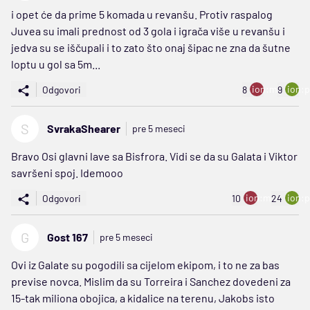
i opet će da prime 5 komada u revanšu. Protiv raspalog
Juvea su imali prednost od 3 gola i igrača više u revanšu i
jedva su se iščupali i to zato što onaj šipac ne zna da šutne
loptu u gol sa 5m...
ion:minus
ion:p
Odgovori
8
9
S
SvrakaShearer
pre 5 meseci
Bravo Osi glavni lave sa Bisfrora. Vidi se da su Galata i Viktor
savršeni spoj. Idemooo
ion:minus
ion:p
Odgovori
10
24
G
Gost 167
pre 5 meseci
Ovi iz Galate su pogodili sa cijelom ekipom, i to ne za bas
previse novca. Mislim da su Torreira i Sanchez dovedeni za
15-tak miliona obojica, a kidalice na terenu, Jakobs isto