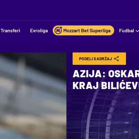
Transferi
Evroliga
Mozzart Bet Superliga
Fudbal
PODELI SADRŽAJ
AZIJA: OSKAR
KRAJ BILIĆEV