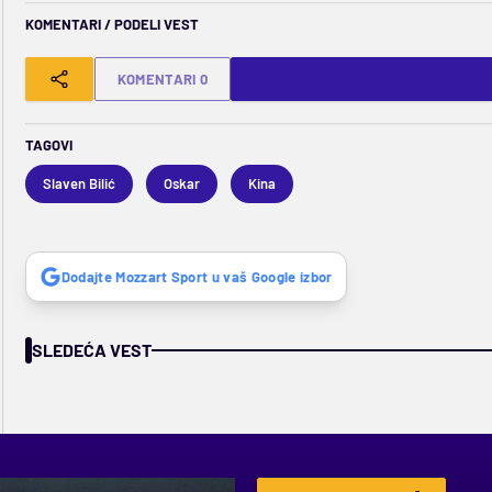
KOMENTARI / PODELI VEST
KOMENTARI 0
TAGOVI
Slaven Bilić
Oskar
Kina
Dodajte Mozzart Sport u vaš Google izbor
SLEDEĆA VEST