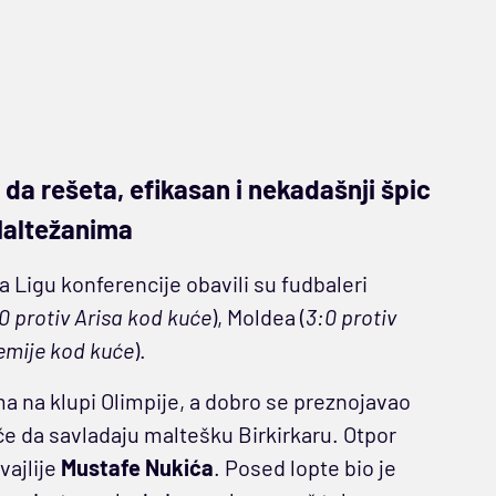
a rešeta, efikasan i nekadašnji špic
 Maltežanima
a Ligu konferencije obavili su fudbaleri
0 protiv Arisa kod kuće
), Moldea (
3:0 protiv
emije kod kuće
).
 na klupi Olimpije, a dobro se preznojavao
uče da savladaju maltešku Birkirkaru. Otpor
vajlije
Mustafe Nukića
. Posed lopte bio je