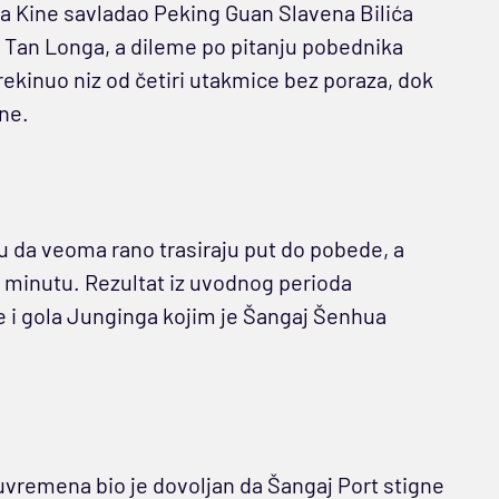
a Kine savladao Peking Guan Slavena Bilića
m Tan Longa, a dileme po pitanju pobednika
rekinuo niz od četiri utakmice bez poraza, dok
ne.
tu da veoma rano trasiraju put do pobede, a
. minutu. Rezultat iz uvodnog perioda
e i gola Junginga kojim je Šangaj Šenhua
uvremena bio je dovoljan da Šangaj Port stigne