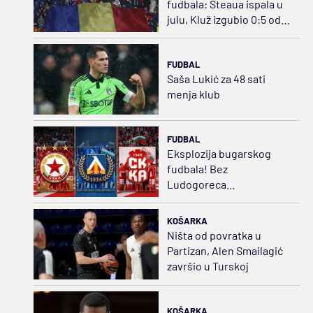
fudbala: Steaua ispala u
julu, Kluž izgubio 0:5 od
Norvežana
FUDBAL
Saša Lukić za 48 sati
menja klub
FUDBAL
Eksplozija bugarskog
fudbala! Bez
Ludogoreca…
KOŠARKA
Ništa od povratka u
Partizan, Alen Smailagić
završio u Turskoj
KOŠARKA