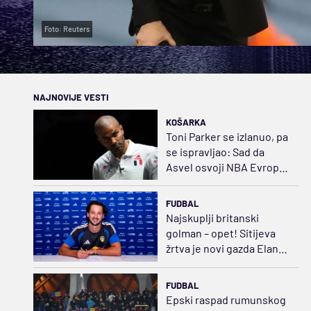
Foto: Reuters
NAJNOVIJE VESTI
KOŠARKA
Toni Parker se izlanuo, pa
se ispravljao: Sad da
Asvel osvoji NBA Evropu,
pardon – Evroligu
FUDBAL
Najskuplji britanski
golman – opet! Sitijeva
žrtva je novi gazda Eland
Rouda
FUDBAL
Epski raspad rumunskog