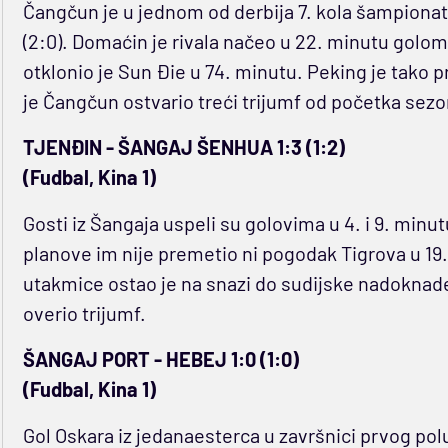
Čangčun je u jednom od derbija 7. kola šampionat
(2:0). Domaćin je rivala načeo u 22. minutu golo
otklonio je Sun Đie u 74. minutu. Peking je tako p
je Čangčun ostvario treći trijumf od početka sezo
TJENĐIN - ŠANGAJ ŠENHUA 1:3 (1:2)
(Fudbal, Kina 1)
Gosti iz Šangaja uspeli su golovima u 4. i 9. minu
planove im nije premetio ni pogodak Tigrova u 19
utakmice ostao je na snazi do sudijske nadoknad
overio trijumf.
ŠANGAJ PORT - HEBEJ 1:0 (1:0)
(Fudbal, Kina 1)
Gol Oskara iz jedanaesterca u završnici prvog pol