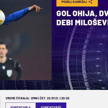
PODELI SADRŽAJ
GOL OHIJA, D
DEBI MILOŠEVI
VREME ČITANJA: 2MIN | ČET. 22.07.21. | 20:20
KOMENTARI 4
KOMENTARIŠI