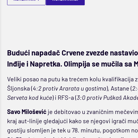
Budući napadač Crvene zvezde nastavio d
Inđije i Napretka. Olimpija se mučila sa
Veliki posao na putu ka trećem kolu kvalifikacija z
Šljonska (
4:2 protiv Ararata u gostima
), Astane (
2:
Serveta kod kuće
) i RFS-a (
3:0 protiv Puškaš Akad
Savo Milošević
je debitovao u zvaničnim mečevima
kraj aut-linije gledajući kako se njegovi igrači m
gostiju slomljen je tek u 78. minutu, pogotkom no