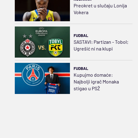
Preokret u slučaju Lonija
Vokera
FUDBAL
SASTAVI: Partizan - Tobol;
Ugrešić ni na klupi
FUDBAL
Kupujmo domaće:
Najbolji igrač Monaka
stigao u PSŽ