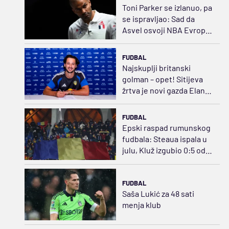
Toni Parker se izlanuo, pa
se ispravljao: Sad da
Asvel osvoji NBA Evropu,
pardon – Evroligu
FUDBAL
Najskuplji britanski
golman – opet! Sitijeva
žrtva je novi gazda Eland
Rouda
FUDBAL
Epski raspad rumunskog
fudbala: Steaua ispala u
julu, Kluž izgubio 0:5 od
Norvežana
FUDBAL
Saša Lukić za 48 sati
menja klub