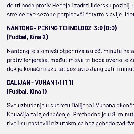
do tri boda protiv Hebeja i zadrži lidersku poziciju
strelce ove sezone potpisavši četvrto slavlje lid
NANTONG - PEKING TEHNOLODŽI 3:0 (0:0)
(Fudbal, Kina 2)
Nantong je slomivši otpor rivala u 63. minutu naj
protiv fenjeraša, međutim sva tri boda overio je
dok je konačni rezultat postavio Jang četiri minut
DALIJAN - VUHAN 1:1 (1:1)
(Fudbal, Kina 1)
Sva uzbuđenja u susretu Dalijana i Vuhana okonč
Kouašija za izjednačenje. Prethodno je u 8. minut
rivali su nastavili niz utakmica bez pobede zadrža