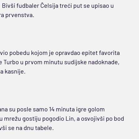
. Bivši fudbaler Čelsija treći put se upisao u
era prvenstva.
avio pobedu kojom je opravdao epitet favorita
 Ze Turbo u prvom minutu sudijske nadoknade,
a kasnije.
ana su posle samo 14 minuta igre golom
u mrežu gostiju pogodio Lin, a osvojivši po bod
vši se na dnu tabele.