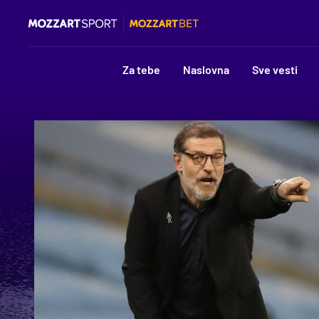
Za tebe
Naslovna
Sve vesti