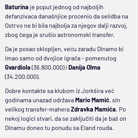
Baturina
je poput jednog od najboljih
defanzivaca današnjice procenio da selidba na
Ostrvo ne bi bila najbolja za njegov dalji razvoj,
zbog čega je srušio astronomski transfer.
Da je posao sklopljen, veću zaradu Dinamo bi
imao samo od dvojice igrača - pomenutog
Gvardiola
(36.800.000) i
Danija Olma
(34.200.000).
Dobre kontakte sa klubom iz Jorkšira već
godinama unazad održava
Mario Mamić
, sin
velikog transfer-mahera
Zdravka Mamića
. Po
nekoj logici stvari, da se zaključiti da je baš on
Dinamu doneo tu ponudu sa Eland rouda.