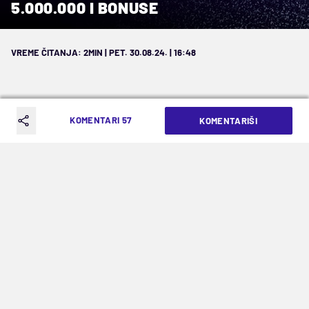
5.000.000 I BONUSE
VREME ČITANJA: 2MIN | PET. 30.08.24. | 16:48
KOMENTARI 57
KOMENTARIŠI
AEK želi brazilskog napadača, ali bi
mogao da oteže do kraja prelaznog
roka koji se u Grčkoj završava 11.
septembra
Nedelju dana pre kraja prelaznog roka u ligama
petice i većini kvalitetnijih evropskih liga
Partizan nije imao zvaničnu ponudu za
Mateusa