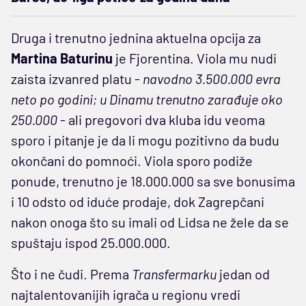
Druga i trenutno jednina aktuelna opcija za
Martina Baturinu
je Fjorentina. Viola mu nudi
zaista izvanred platu -
navodno 3.500.000 evra
neto po godini; u Dinamu trenutno zarađuje oko
250.000
- ali pregovori dva kluba idu veoma
sporo i pitanje je da li mogu pozitivno da budu
okončani do pomnoći. Viola sporo podiže
ponude, trenutno je 18.000.000 sa sve bonusima
i 10 odsto od iduće prodaje, dok Zagrepčani
nakon onoga što su imali od Lidsa ne žele da se
spuštaju ispod 25.000.000.
Što i ne čudi. Prema
Transfermarku
jedan od
najtalentovanijih igrača u regionu vredi