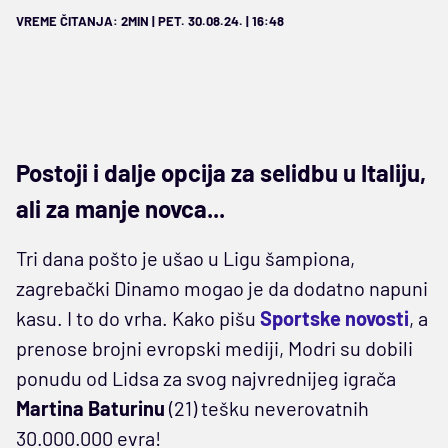
VREME ČITANJA: 2MIN | PET. 30.08.24. | 16:48
Postoji i dalje opcija za selidbu u Italiju,
ali za manje novca...
Tri dana pošto je ušao u Ligu šampiona,
zagrebački Dinamo mogao je da dodatno napuni
kasu. I to do vrha. Kako pišu
Sportske novosti
, a
prenose brojni evropski mediji, Modri su dobili
ponudu od Lidsa za svog najvrednijeg igrača
Martina Baturinu
(21) tešku neverovatnih
30.000.000 evra!