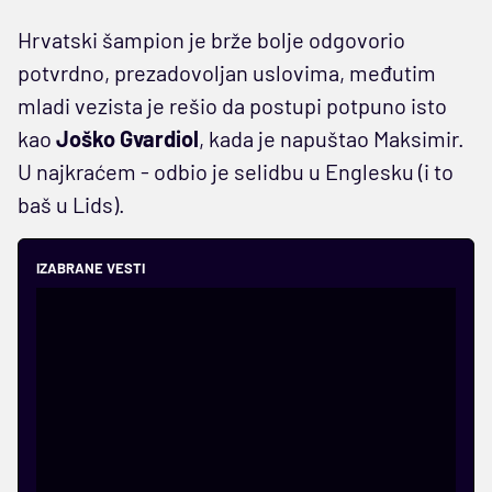
Hrvatski šampion je brže bolje odgovorio
potvrdno, prezadovoljan uslovima, međutim
mladi vezista je rešio da postupi potpuno isto
kao
Joško Gvardiol
, kada je napuštao Maksimir.
U najkraćem - odbio je selidbu u Englesku (i to
baš u Lids).
IZABRANE VESTI