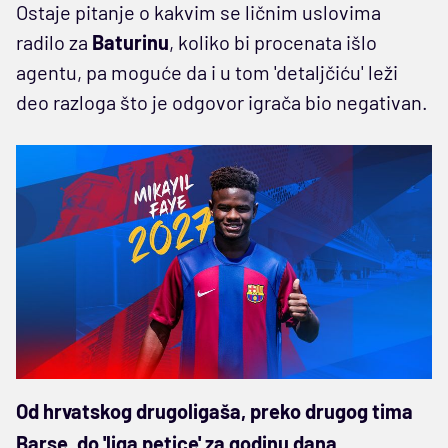
Ostaje pitanje o kakvim se ličnim uslovima
radilo za
Baturinu
, koliko bi procenata išlo
agentu, pa moguće da i u tom 'detaljčiću' leži
deo razloga što je odgovor igrača bio negativan.
Od hrvatskog drugoligaša, preko drugog tima
Barse, do 'liga petice' za godinu dana