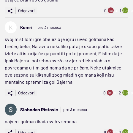
ion:minus
ion:p
Odgovori
0
1
K
Komri
pre 3 meseca
svojim stilom igre obeležio je igru i uveo golmana kao
trećeg beka. Naravno nekoliko puta je skupo platio takve
izlete ali istorija će ga pamtiti po toj promeni. Mislim da je
ipak Bajernu potrebna sveža krv jer refleks slabi a o
povredama u tim godinama da ne pričam. Neke utakmice
ove sezone su kiksnuli zbog mladih golmana koji nisu
mentalno spremni za gol Bajerna
ion:minus
ion:p
Odgovori
0
2
Slobodan Ristovic
pre 3 meseca
najveci golman ikada svih vremena
ion:minus
ion:p
Odgovori
9
7