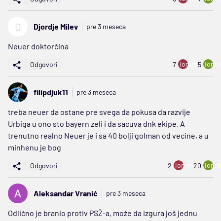
D
Djordje Milev
pre 3 meseca
Neuer doktorčina
ion:minus
ion:p
Odgovori
7
5
filipdjuk11
pre 3 meseca
treba neuer da ostane pre svega da pokusa da razvije
Urbiga u ono sto bayern zeli i da sacuva dnk ekipe. A
trenutno realno Neuer je i sa 40 bolji golman od vecine, a u
minhenu je bog
ion:minus
ion:p
Odgovori
2
20
Aleksandar Vranić
pre 3 meseca
Odlično je branio protiv PSŽ-a, može da izgura još jednu