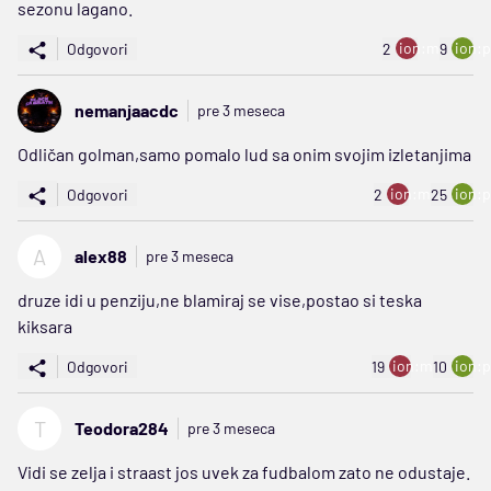
sezonu lagano.
ion:minus
ion:p
Odgovori
2
9
nemanjaacdc
pre 3 meseca
Odličan golman,samo pomalo lud sa onim svojim izletanjima
ion:minus
ion:p
Odgovori
2
25
A
alex88
pre 3 meseca
druze idi u penziju,ne blamiraj se vise,postao si teska
kiksara
ion:minus
ion:p
Odgovori
19
10
T
Teodora284
pre 3 meseca
Vidi se zelja i straast jos uvek za fudbalom zato ne odustaje.