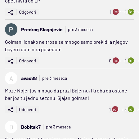
opet ništa od LP
ion:minus
ion:p
Odgovori
1
1
Predrag Blagojevic
pre 3 meseca
Golmani ionako ne trose se mnogo samo prekidi a njegov
bayern dominira posedom
ion:minus
ion:p
Odgovori
0
1
A
avax88
pre 3 meseca
Moze Nojer jos mnogo da pruzi Bajernu, i treba da ostane
bar jos tu jednu sezonu. Sjajan golman!
ion:minus
ion:p
Odgovori
1
3
D
Dobitak7
pre 3 meseca