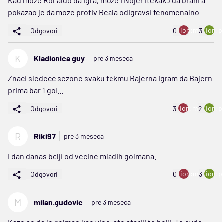
Kad moze Ronaldo da igra, moze i Nojer itekako da brani a
pokazao je da moze protiv Reala odigravsi fenomenalno
ion:minus
ion:p
Odgovori
0
3
K
Kladionica guy
pre 3 meseca
Znaci sledece sezone svaku tekmu Bajerna igram da Bajern
prima bar 1 gol...
ion:minus
ion:p
Odgovori
3
2
R
Riki97
pre 3 meseca
I dan danas bolji od vecine mladih golmana.
ion:minus
ion:p
Odgovori
0
3
M
milan.gudovic
pre 3 meseca
Kaze se da je golman kao vino, sto stariji to bolji. To ovde