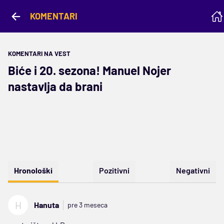
KOMENTARI
KOMENTARI NA VEST
Biće i 20. sezona! Manuel Nojer
nastavlja da brani
Hronološki
Pozitivni
Negativni
H
Hanuta
pre 3 meseca