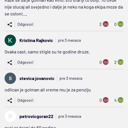
nije slucaj ali svejedno i dalje je neko na koga ekipa moze da
se osloni....
ion:minus
ion:p
Odgovori
2
0
Kristina Rajkovic
pre 3 meseca
Svaka cast, samo stigle su te godine druze.
ion:minus
ion:p
Odgovori
0
2
stevica jovanovic
pre 3 meseca
odlican je golman ali vreme mu je za penziju
ion:minus
ion:p
Odgovori
0
4
P
petrovicgoran22
pre 3 meseca
ovaj ce brani do 60 godina