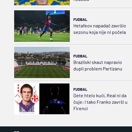
FUDBAL
Hetafeov napadač završio
sezonu koja nije ni počela
FUDBAL
Brazilski skaut napravio
dupli problem Partizanu
FUDBAL
Dete htelo kući, Real ni da
čuje: I tako Franko završi u
Firenci