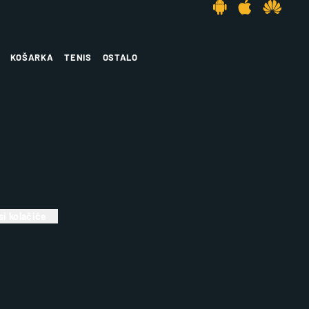
KOŠARKA
TENIS
OSTALO
i kolačiće