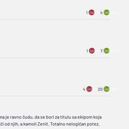
ion:minus
ion:plus
1
4
ion:minus
ion:plus
1
7
ion:minus
ion:plus
4
20
jima je ravno čudu, da se bori za titulu sa ekipom koja
jači od njih, a kamoli Zenit. Totalno nelogičan potez.