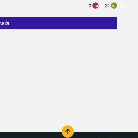
ion:minus
ion:plus
3
24
RIŠI