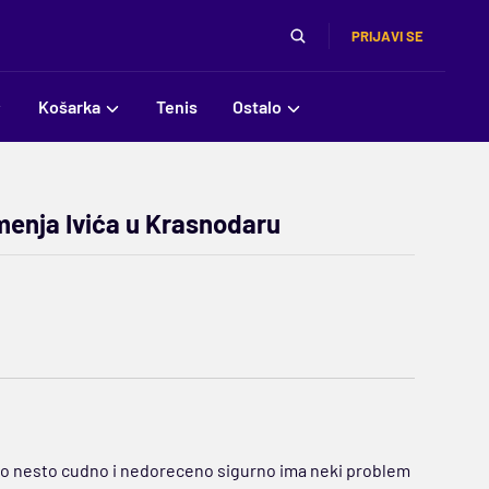
PRIJAVI SE
Košarka
Tenis
Ostalo
 menja Ivića u Krasnodaru
lazio nesto cudno i nedoreceno sigurno ima neki problem