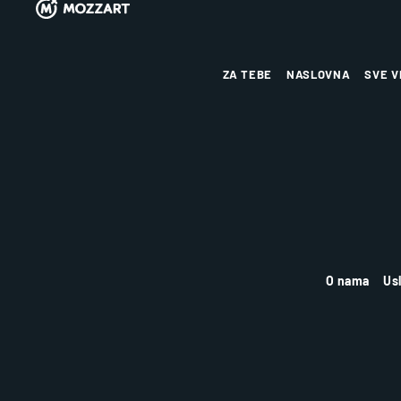
ZA TEBE
NASLOVNA
SVE V
O nama
Us