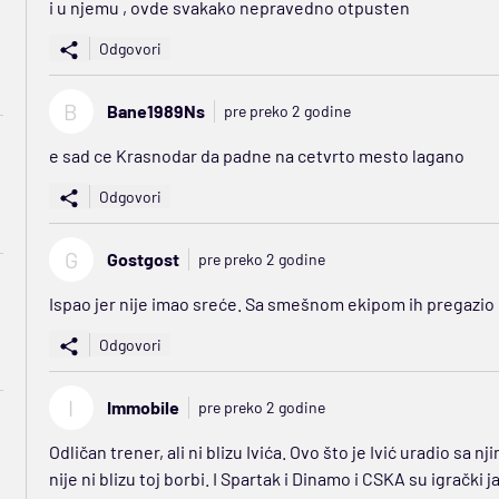
i u njemu , ovde svakako nepravedno otpusten
Odgovori
B
Bane1989Ns
pre preko 2 godine
e sad ce Krasnodar da padne na cetvrto mesto lagano
Odgovori
G
Gostgost
pre preko 2 godine
Ispao jer nije imao sreće. Sa smešnom ekipom ih pregazio
Odgovori
I
Immobile
pre preko 2 godine
Odličan trener, ali ni blizu Ivića. Ovo što je Ivić uradio sa n
nije ni blizu toj borbi. I Spartak i Dinamo i CSKA su igrački 