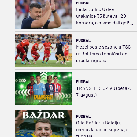
FUDBAL
Feđa Dudić: U dve
utakmice 35 šuteva i 20
kornera, a nismo dali gol!
Očekujem da ga damo iz
prekida
FUDBAL
Mezei posle sezone u TSC-
u: Bolji smo tehničari od
srpskih igrača
FUDBAL
TRANSFERI UŽIVO (petak,
7. avgust)
FUDBAL
Ode Baždar u Belgiju,
među Japance koji znaju
fudbala