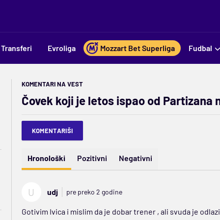
Transferi
Evroliga
Mozzart Bet Superliga
Fudbal
KOMENTARI NA VEST
Čovek koji je letos ispao od Partizana
KOMENTARIŠI
Hronološki
Pozitivni
Negativni
U
udj
pre preko 2 godine
Gotivim Ivica i mislim da je dobar trener , ali svuda je od