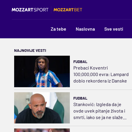
Za tebe
Naslovna
Sve vesti
NAJNOVIJE VESTI
FUDBAL
Prebaci Koventri
100.000.000 evra: Lampard
dobio rekordera iz Danske
FUDBAL
Stanković: Izgleda da je
ovde uvek pitanje života i
smrti, iako se ja ne slažem
sa tim