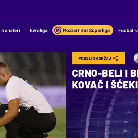
Transferi
Evroliga
Mozzart Bet Superliga
Fudbal
PODELI SADRŽAJ
CRNO-BELI I 
KOVAČ I ŠĆEK