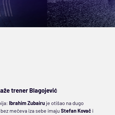
aže trener Blagojević
ija:
Ibrahim Zubairu
je otišao na dugo
d bez mečeva iza sebe imaju
Stefan Kovač
i