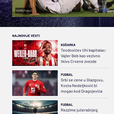
(©MN Press)
NAJNOVIJE VESTI
KOŠARKA
Teodosićev tihi kapitalac:
Vajler Beb kao vezivno
tkivo Crvene zvezde
FUDBAL
Srbi se cene u Glazgovu,
Kosta Nedeljković bi
mogao kod Dragojevića
FUDBAL
Rezzime jučerašnjeg