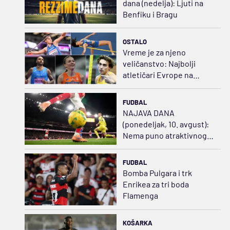
dana (nedelja): Ljuti na
Benfiku i Bragu
OSTALO
Vreme je za njeno
veličanstvo: Najbolji
atletičari Evrope na
okupu; Angelina i Adriana
naše nade
FUDBAL
NAJAVA DANA
(ponedeljak, 10. avgust):
Nema puno atraktivnog
fudbala
FUDBAL
Bomba Pulgara i trk
Enrikea za tri boda
Flamenga
KOŠARKA