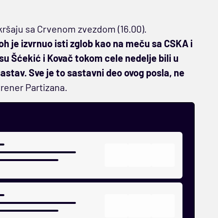
okršaju sa Crvenom zvezdom (16.00).
 je izvrnuo isti zglob kao na meču sa CSKA i
su Šćekić i Kovač tokom cele nedelje bili u
astav. Sve je to sastavni deo ovog posla, ne
 trener Partizana.