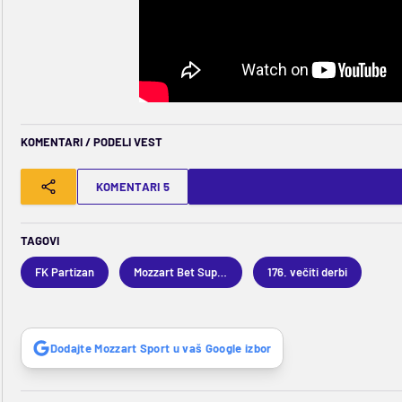
KOMENTARI / PODELI VEST
KOMENTARI 5
TAGOVI
FK Partizan
Mozzart Bet Superliga
176. večiti derbi
Dodajte Mozzart Sport u vaš Google izbor