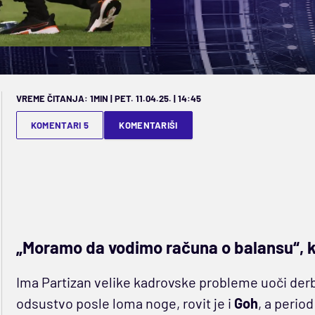
VREME ČITANJA: 1MIN | PET. 11.04.25. | 14:45
KOMENTARI 5
KOMENTARIŠI
„Moramo da vodimo računa o balansu“, k
Ima Partizan velike kadrovske probleme uoči derb
odsustvo posle loma noge, rovit je i
Goh
, a perio