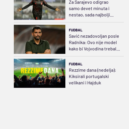
Za Sarajevo odigrao
samo devet minuta i
nestao, sada najbolji
napadač u Brazilu
FUDBAL
Savić nezadovoljan posle
Radnika: Ovo nije model
kako bi Vojvodina trebalo
da izgleda
FUDBAL
Rezzime dana (nedelja):
Kiksirali portugalski
velikani i Hajduk