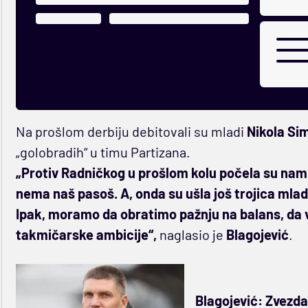
Na prošlom derbiju debitovali su mladi
Nikola Si
„golobradih“ u timu Partizana.
„Protiv Radničkog u prošlom kolu počela su nam 
nema naš pasoš. A, onda su ušla još trojica mlad
Ipak, moramo da obratimo pažnju na balans, da 
takmičarske ambicije“,
naglasio je
Blagojević
.
Blagojević: Zvezda 