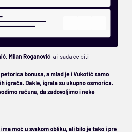
mić, Milan Roganović
, a i sada će biti
petorica bonusa, a mlad je i Vukotić samo
ih igrača. Dakle, igrala su ukupno osmorica.
vodimo računa, da zadovoljimo i neke
ima moć u svakom obliku, ali bilo je tako i pre