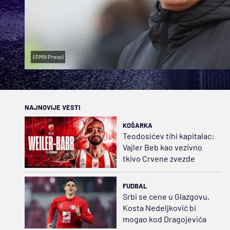
(©MN Press)
NAJNOVIJE VESTI
KOŠARKA
Teodosićev tihi kapitalac:
Vajler Beb kao vezivno
tkivo Crvene zvezde
FUDBAL
Srbi se cene u Glazgovu,
Kosta Nedeljković bi
mogao kod Dragojevića