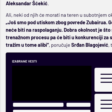
Aleksandar Šćekić
.
Ali, neki od njih će morati na teren u subotnjem 
„Još smo pod utiskom zbog povrede Zubairua. Goh
neće biti na raspolaganju. Dobra okolnost je što 
trenažnom procesu pa će biti u konkurenciji za s
tražim u tome alibi“
, poručuje
Srđan Blagojević
,
IZABRANE VESTI