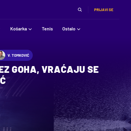
PRIJAVI SE
Košarka
Tenis
Ostalo
V. TOMKOVIĆ
BEZ GOHA, VRAĆAJU SE
IĆ