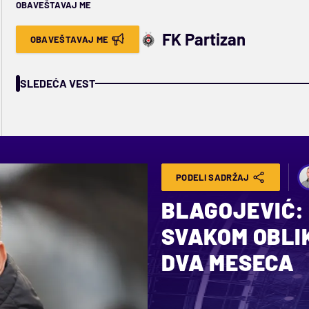
OBAVEŠTAVAJ ME
FK Partizan
OBAVEŠTAVAJ ME
SLEDEĆA VEST
PODELI SADRŽAJ
BLAGOJEVIĆ: 
SVAKOM OBLIKU
DVA MESECA