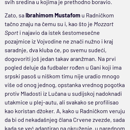
svih sredina u kojima je prethodno boravio.
Zato, sa
Ibrahimom Mustafom
u Radničkom
tačno znaju na čemu su i, kao što je
Mozzart
Sport
i najavio da istek šestomesečne
pozajmice iz Vojvodine ne znači nužno i kraj
saradnje, dva kluba će, po svemu sudeći,
dogovoriti još jedan takav aranžman. Na prvi
pogled deluje da fudbaler rođen u Gani koji ima
srpski pasoš u niškom timu nije uradio mnogo
više od onog jednog, opstanka vrednog pogotka
protiv Mladosti iz Lučana u sudijskoj nadoknadi
utakmice u plej-autu, ali svakako se profilisao
kao koristan džoker. A, kako u Radničkom veruju
da bi od nekadašnjeg člana Crvene zvezde, sada
kada se već adaptirao na okruženje, u narednom