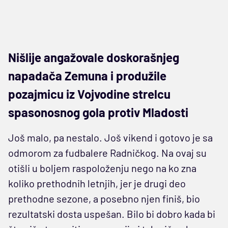
Nišlije angažovale doskorašnjeg
napadača Zemuna i produžile
pozajmicu iz Vojvodine strelcu
spasonosnog gola protiv Mladosti
Još malo, pa nestalo. Još vikend i gotovo je sa
odmorom za fudbalere Radničkog. Na ovaj su
otišli u boljem raspoloženju nego na ko zna
koliko prethodnih letnjih, jer je drugi deo
prethodne sezone, a posebno njen finiš, bio
rezultatski dosta uspešan. Bilo bi dobro kada bi