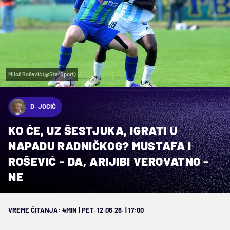
Miloš Rošević (@StarSport)
D. JOCIĆ
KO ĆE, UZ ŠESTJUKA, IGRATI U
NAPADU RADNIČKOG? MUSTAFA I
ROŠEVIĆ - DA, ARIJIBI VEROVATNO -
NE
VREME ČITANJA: 4MIN | PET. 12.06.26. | 17:00