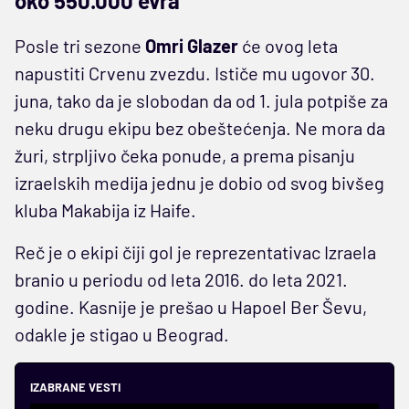
oko 550.000 evra
Posle tri sezone
Omri Glazer
će ovog leta
napustiti Crvenu zvezdu. Ističe mu ugovor 30.
juna, tako da je slobodan da od 1. jula potpiše za
neku drugu ekipu bez obeštećenja. Ne mora da
žuri, strpljivo čeka ponude, a prema pisanju
izraelskih medija jednu je dobio od svog bivšeg
kluba Makabija iz Haife.
Reč je o ekipi čiji gol je reprezentativac Izraela
branio u periodu od leta 2016. do leta 2021.
godine. Kasnije je prešao u Hapoel Ber Ševu,
odakle je stigao u Beograd.
IZABRANE VESTI