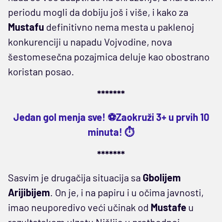
periodu mogli da dobiju još i više, i kako za
Mustafu
definitivno nema mesta u paklenoj
konkurenciji u napadu Vojvodine, nova
šestomesečna pozajmica deluje kao obostrano
koristan posao.
*******
Jedan gol menja sve! ⚽Zaokruži 3+ u prvih 10
minuta! ⏱️
*******
Sasvim je drugačija situacija sa
Gbolijem
Arijibijem
. On je, i na papiru i u očima javnosti,
imao neuporedivo veći učinak od
Mustafe
u
rezultatskom ulzetu Nišlije u prethodnoj