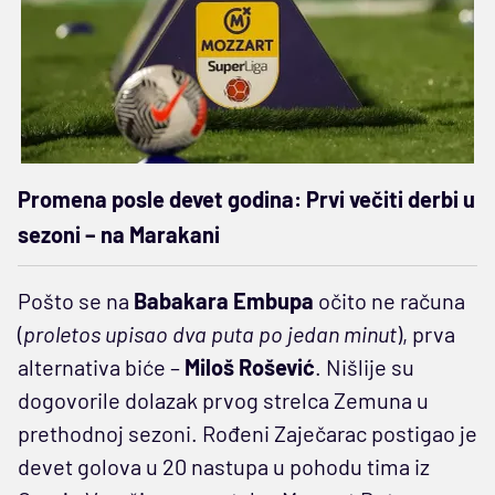
Promena posle devet godina: Prvi večiti derbi u
sezoni – na Marakani
Pošto se na
Babakara Embupa
očito ne računa
(
proletos upisao dva puta po jedan minut
), prva
alternativa biće –
Miloš Rošević
. Nišlije su
dogovorile dolazak prvog strelca Zemuna u
prethodnoj sezoni. Rođeni Zaječarac postigao je
devet golova u 20 nastupa u pohodu tima iz