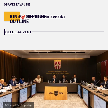
OBAVEŠTAVAJ ME
ION:MEGAPHONE-
FK Crvena zvezda
OUTLINE
SLEDEĆA VEST
(@Mozzart Bet Superliga)