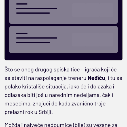
Što se onog drugog spiska tiče – igrača koji će
se staviti na raspolaganje treneru
Neđiću
, i tu se
polako kristališe situacija, iako će i dolazaka i
odlazaka biti još u narednim nedeljama, čak i
mesecima, znajući do kada zvanično traje
prelazni rok u Srbiji.
Možda i najveće nedoumice (bile) su vezane za