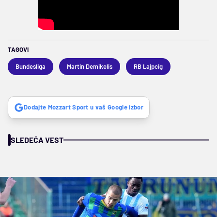
TAGOVI
Bundesliga
Martin Demikelis
RB Lajpcig
Dodajte Mozzart Sport u vaš Google izbor
SLEDEĆA VEST