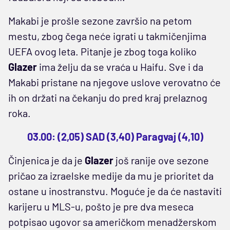
Makabi je prošle sezone završio na petom
mestu, zbog čega neće igrati u takmičenjima
UEFA ovog leta. Pitanje je zbog toga koliko
Glazer
ima želju da se vraća u Haifu. Sve i da
Makabi pristane na njegove uslove verovatno će
ih on držati na čekanju do pred kraj prelaznog
roka.
03.00: (2,05) SAD (3,40) Paragvaj (4,10)
Činjenica je da je
Glazer
još ranije ove sezone
pričao za izraelske medije da mu je prioritet da
ostane u inostranstvu. Moguće je da će nastaviti
karijeru u MLS-u, pošto je pre dva meseca
potpisao ugovor sa američkom menadžerskom