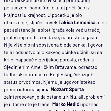
polusezoni, samo što je u toj priči išao iz
krajnosti u krajnost. U početku je bio
otkrovenje, ključni čovek
Takisa Lemonisa
, gol i
pet asistencija, epitet igrača kola već u trećoj
prolećnoj rundi, a onda se, naprosto, ugasio.
Nije više bio ni sopstvena bleda senka. I govor
tela i odsustvo bilo kakvog učinka učinili su da
krilni napadač nigerijskog porekla, rođen u
Sjedinjenim Američkim Državama, odrastao i
fudbalski afirmisan u Engleskoj, čak izgubi
status prvotimca. Njemu je ugovor istekao i
prema informacijama
Mozzart Sporta
zainteresovan je da ostane u Nišu, ali „problem“
je u tome što je trener
Marko Neđić
upoznao