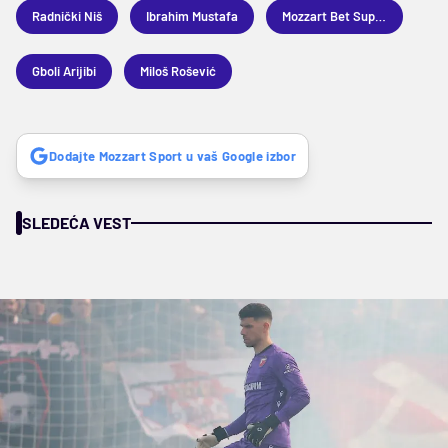
Radnički Niš
Ibrahim Mustafa
Mozzart Bet Superliga
Gboli Arijibi
Miloš Rošević
Dodajte Mozzart Sport u vaš Google izbor
SLEDEĆA VEST