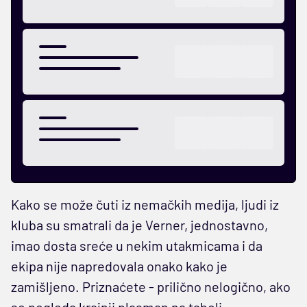
Kako se može čuti iz nemačkih medija, ljudi iz
kluba su smatrali da je Verner, jednostavno,
imao dosta sreće u nekim utakmicama i da
ekipa nije napredovala onako kako je
zamišljeno. Priznaćete - prilično nelogično, ako
se pogleda krajnji plasman na tabeli.