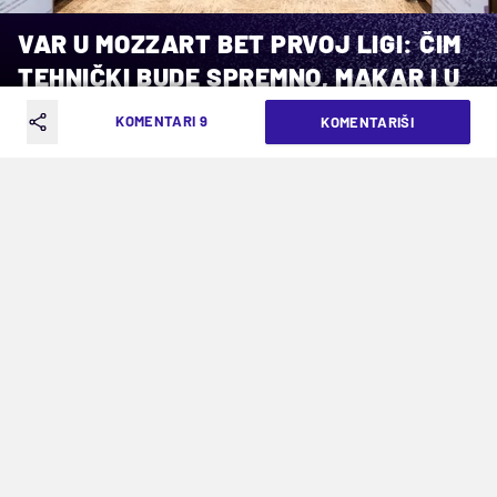
VAR U MOZZART BET PRVOJ LIGI: ČIM
TEHNIČKI BUDE SPREMNO, MAKAR I U
TOKU SEZONE
KOMENTARI 9
KOMENTARIŠI
VREME ČITANJA: 4MIN | PET. 12.06.26. | 17:00
Novine u elitnom rangu: Fantasy liga,
aplikacija za telefone, stadionska
apoteka i, najzad, obavezna prezimena
igrača na poleđini dresova