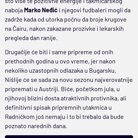
što više te pozitivne energije i takmičarskog
naboja
Marko Neđić
i njegovi fudbaleri mogli da
zadrže kada od utorka počnu da broje krugove
na Čairu, nakon zakazane prozivke i lekarskih
pregleda dan ranije.
Drugačije će biti i same pripreme od onih
prethodnih godina u ovo vreme, jer nakon
nekoliko uzastopnih odlazaka u Bugarsku,
Nišlije će se sada za novu sezonu najverovatnije
pripremati u Austriji. Biće, početkom jula, u
njihovoj blizini dosta atraktivnih protivnika, ali
definitivni spisak pripremnih utakmica u
Radničkom još nemaju i to bi trebalo da bude
poznato narednih dana.