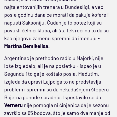
najtalentovanijih trenera u Bundesligi, a već
posle godinu dana će morati da pakuje kofere i
napusti Saksoniju. Čudan je to potez koji su
povukli čelnici kluba, ali šta tek reći na to da su
kao njegovu zamenu spremni da imenuju -
Martina Demikelisa.
Argentinac je prethodno radio u Majorki, nije
loše izgledalo, ali je na posletku - ispao je u
Segundu i to ga je koštalo posla. Međutim,
izgleda da upravi Lajpciga to ne predstavlja
problem i spremni su da nekadašnjem štoperu
Bajerna ponude saradnju. Ispostavilo se da
Verneru
nije pomogla ni činjenica da je sezonu
završio sa 65 bodova, što je samo dva manje od