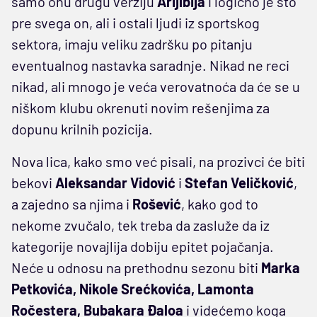
samo onu drugu verziju
Arijibija
i logično je što
pre svega on, ali i ostali ljudi iz sportskog
sektora, imaju veliku zadršku po pitanju
eventualnog nastavka saradnje. Nikad ne reci
nikad, ali mnogo je veća verovatnoća da će se u
niškom klubu okrenuti novim rešenjima za
dopunu krilnih pozicija.
Nova lica, kako smo već pisali, na prozivci će biti
bekovi
Aleksandar Vidović
i
Stefan Veličković
,
a zajedno sa njima i
Rošević
, kako god to
nekome zvučalo, tek treba da zasluže da iz
kategorije novajlija dobiju epitet pojačanja.
Neće u odnosu na prethodnu sezonu biti
Marka
Petkovića, Nikole Srećkovića, Lamonta
Ročestera, Bubakara Đaloa
i videćemo koga