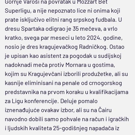
Gornje Varoši na povratak u Mozzart Bet
Superligu, a nije nepoznato lice ni onima koji
prate isključivo elitni rang srpskog fudbala. U
dresu Spartaka odigrao je 35 mečeva, a vrlo
kratko, svega par meseci u leto 2024. godine,
nosio je dres kragujevačkog Radničkog. Ostao
je upisan kao asistent za pogodak u sudijskoj
nadoknadi meča protiv Mornara u gostima,
kojim su Kragujevčani izborili produžetke, ali su
kasnije eliminisani na penale od crnogorskog
predstavnika na prvom koraku u kvalifikacijama
za Ligu konferencije. Deluje pomalo
iznenađujuće ovakav izbor, ali su na Čairu
navodno dobili samo pohvale na račun i igračkih
i ljudskih kvaliteta 25-godišnjeg napadača iz