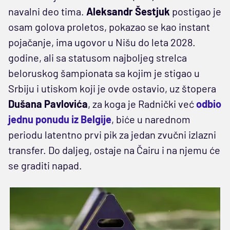
navalni deo tima.
Aleksandr Šestjuk
postigao je
osam golova proletos, pokazao se kao instant
pojačanje, ima ugovor u Nišu do leta 2028.
godine, ali sa statusom najboljeg strelca
beloruskog šampionata sa kojim je stigao u
Srbiju i utiskom koji je ovde ostavio, uz štopera
Dušana Pavlovića
, za koga je Radnički već
odbio
jednu ponudu iz Belgije
, biće u narednom
periodu latentno prvi pik za jedan zvučni izlazni
transfer. Do daljeg, ostaje na Čairu i na njemu će
se graditi napad.