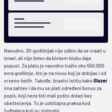
Navodno, 30-godišnjak nije odbio da se vraati u
Izrael, ali nije želeo da bivšem klubu daje
popust. Za platu je navodno tražio oko 550.000
evra godišnje, što je na nivou koji je dobijao i od
crveno-belih. Takođe, Izraelci ističu kako
Glazer
ima zahtev i da mu se plati određeni bonus za
popis, koji neće biti mali pošto dolazi bez
obeštećenja. To je uobičajna praksa kod
fudbalera koji su slobodni.