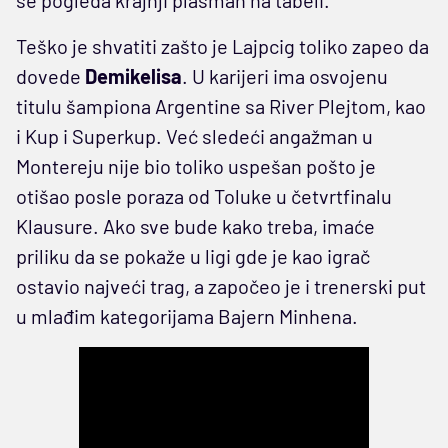
Teško je shvatiti zašto je Lajpcig toliko zapeo da
dovede
Demikelisa
. U karijeri ima osvojenu
titulu šampiona Argentine sa River Plejtom, kao
i Kup i Superkup. Već sledeći angažman u
Montereju nije bio toliko uspešan pošto je
otišao posle poraza od Toluke u četvrtfinalu
Klausure. Ako sve bude kako treba, imaće
priliku da se pokaže u ligi gde je kao igrač
ostavio najveći trag, a započeo je i trenerski put
u mlađim kategorijama Bajern Minhena.