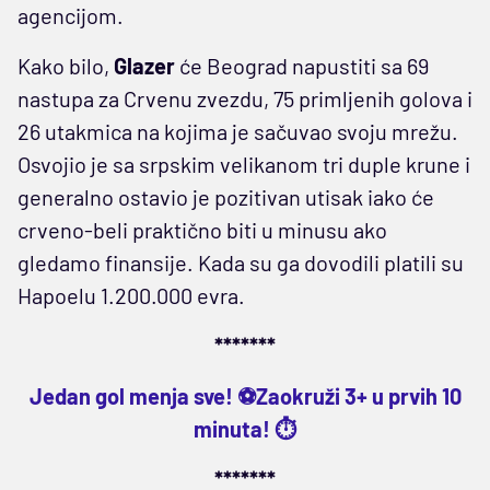
agencijom.
Kako bilo,
Glazer
će Beograd napustiti sa 69
nastupa za Crvenu zvezdu, 75 primljenih golova i
26 utakmica na kojima je sačuvao svoju mrežu.
Osvojio je sa srpskim velikanom tri duple krune i
generalno ostavio je pozitivan utisak iako će
crveno-beli praktično biti u minusu ako
gledamo finansije. Kada su ga dovodili platili su
Hapoelu 1.200.000 evra.
*******
Jedan gol menja sve! ⚽Zaokruži 3+ u prvih 10
minuta! ⏱️
*******