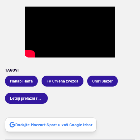
TAGOVI
Makabi Haifa
FK Crvena zvezda
Omri Glazer
Letnji prelazni rok 2026
Dodajte Mozzart Sport u vaš Google izbor