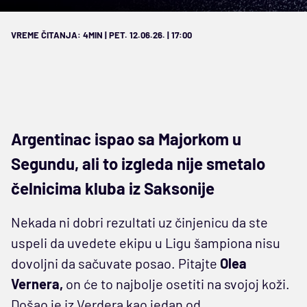
VREME ČITANJA: 4MIN | PET. 12.06.26. | 17:00
Argentinac ispao sa Majorkom u
Segundu, ali to izgleda nije smetalo
čelnicima kluba iz Saksonije
Nekada ni dobri rezultati uz činjenicu da ste
uspeli da uvedete ekipu u Ligu šampiona nisu
dovoljni da sačuvate posao. Pitajte
Olea
Vernera,
on će to najbolje osetiti na svojoj koži.
Došao je iz Verdera kao jedan od