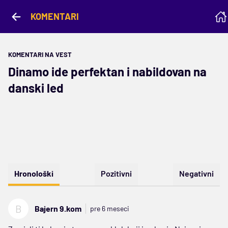
KOMENTARI
KOMENTARI NA VEST
Dinamo ide perfektan i nabildovan na
danski led
Hronološki
Pozitivni
Negativni
B
Bajern 9.kom
pre 6 meseci