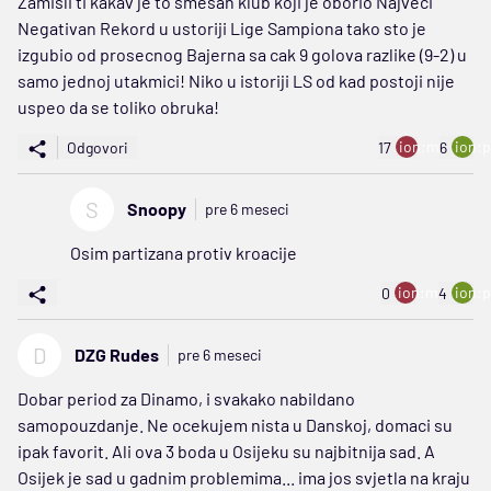
Zamisli ti kakav je to smesan klub koji je oborio Najveci
Negativan Rekord u ustoriji Lige Sampiona tako sto je
izgubio od prosecnog Bajerna sa cak 9 golova razlike (9-2) u
samo jednoj utakmici! Niko u istoriji LS od kad postoji nije
uspeo da se toliko obruka!
ion:minus
ion:p
Odgovori
17
6
S
Snoopy
pre 6 meseci
Osim partizana protiv kroacije
ion:minus
ion:p
0
4
D
DZG Rudes
pre 6 meseci
Dobar period za Dinamo, i svakako nabildano
samopouzdanje. Ne ocekujem nista u Danskoj, domaci su
ipak favorit. Ali ova 3 boda u Osijeku su najbitnija sad. A
Osijek je sad u gadnim problemima... ima jos svjetla na kraju