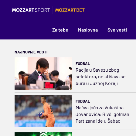
Za tebe
Naslovna
Sve vesti
NAJNOVIJE VESTI
FUDBAL
Racija u Savezu zbog
selektora, ne stišava se
bura u Južnoj Koreji
FUDBAL
Mačva jača za Vukašina
Jovanovića: Bivši golman
Partizana ide u Šabac