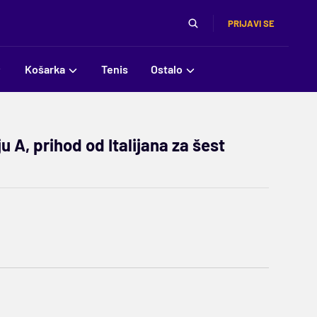
PRIJAVI SE
Košarka
Tenis
Ostalo
 A, prihod od Italijana za šest