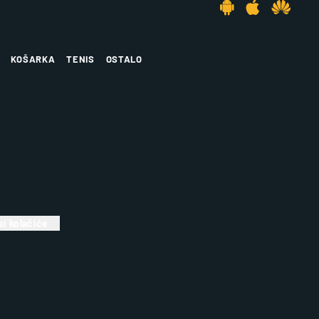
KOŠARKA
TENIS
OSTALO
i kolačiće