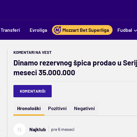
Transferi
Evroliga
Mozzart Bet Superliga
Fudbal
KOMENTARI NA VEST
Dinamo rezervnog špica prodao u Seriju
meseci 35.000.000
KOMENTARIŠI
Hronološki
Pozitivni
Negativni
N
Najklub
pre 6 meseci