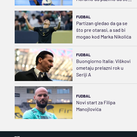
ne slomi
FUDBAL
Partizan gledao da ga se
što pre otarasi, a sad bi
mogao kod Marka Nikolića
FUDBAL
Buongiorno Italia: Viškovi
ometaju prelazni rok u
Seriji A
FUDBAL
Novi start za Filipa
Manojlovića