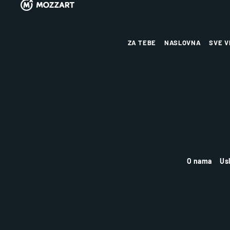
ZA TEBE
NASLOVNA
SVE V
O nama
Us