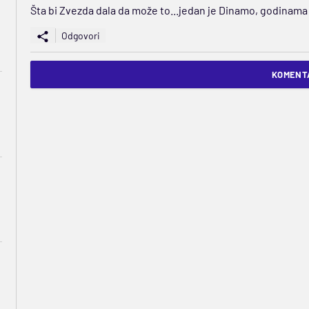
Šta bi Zvezda dala da može to...jedan je Dinamo, godinama
Odgovori
KOMENTA