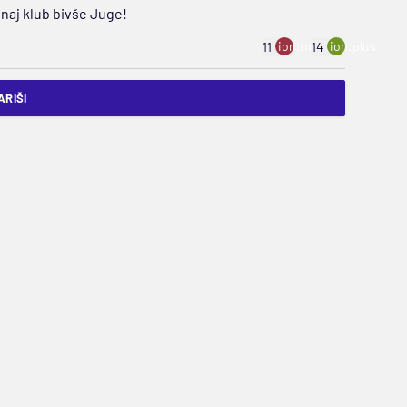
 naj klub bivše Juge!
ion:minus
ion:plus
11
14
RIŠI