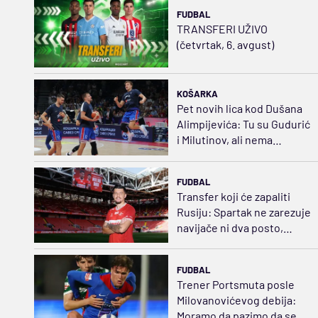
FUDBAL
TRANSFERI UŽIVO
(četvrtak, 6. avgust)
KOŠARKA
Pet novih lica kod Dušana
Alimpijevića: Tu su Gudurić
i Milutinov, ali nema
Bogdana
FUDBAL
Transfer koji će zapaliti
Rusiju: Spartak ne zarezuje
navijače ni dva posto,
Albancu skoro 13.000.000!
FUDBAL
Trener Portsmuta posle
Milovanovićevog debija:
Moramo da pazimo da se