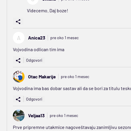
Videcemo. Daj boze!
A
Anica23
pre oko 1 mesec
Vojvodina odlican tim ima
Odgovori
Otac Makarije
pre oko 1 mesec
Vojvodina ima bas dobar sastav ali da se bori za titulu tesk
Odgovori
Veljaa13
pre oko 1 mesec
Prve pripremne utakmice nagoveštavaju zanimljivu sezonu, a