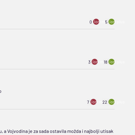
ion:minus
ion:plus
0
5
ion:minus
ion:plus
3
18
o
ion:minus
ion:plus
7
22
 Vojvodina je za sada ostavila možda i najbolji utisak