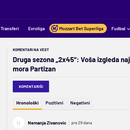
Transferi
Evroliga
Mozzart Bet Superliga
Fudbal
KOMENTARI NA VEST
Druga sezona „2x45“: Voša izgleda najb
mora Partizan
KOMENTARIŠI
Hronološki
Pozitivni
Negativni
N
Nemanja Zivanovic
pre 29 dana