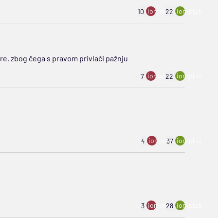
ion:minus
ion:plus
10
22
re, zbog čega s pravom privlači pažnju
ion:minus
ion:plus
7
22
ion:minus
ion:plus
4
37
ion:minus
ion:plus
3
28