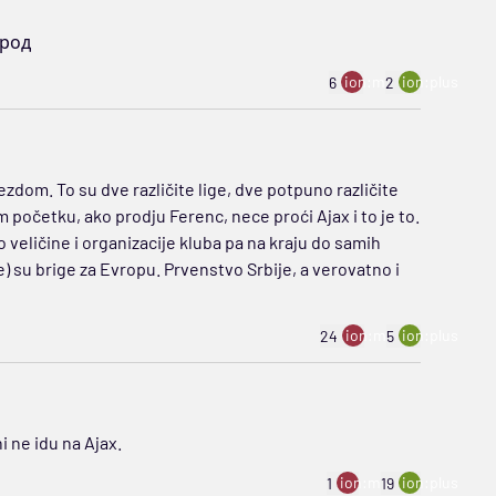
арод
ion:minus
ion:plus
6
2
zdom. To su dve različite lige, dve potpuno različite
m početku, ako prodju Ferenc, nece proći Ajax i to je to.
 veličine i organizacije kluba pa na kraju do samih
) su brige za Evropu. Prvenstvo Srbije, a verovatno i
ion:minus
ion:plus
24
5
 ne idu na Ajax.
ion:minus
ion:plus
1
19