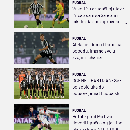
FUDBAL
Vukotić u drugačijoj ulozi:
Pričao sam sa Saletom,
mislim da sam opravdao tu
poziciju
FUDBAL
Aleksić: Idemo i tamo na
pobedu, imamo sve u
svojim rukama
FUDBAL
OCENE – PARTIZAN: Sek
od sebičluka do
oduševljenja! Fudbalski
švrća Kostić
FUDBAL
Hetafe pred Partizan
dovodi igrača kog je Lion
platio skoro 30.000.000