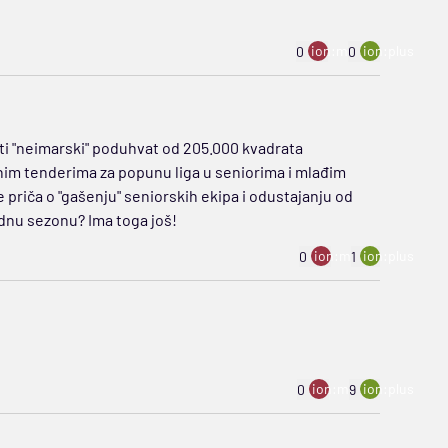
ion:minus
ion:plus
0
0
ati "neimarski" poduhvat od 205.000 kvadrata
nim tenderima za popunu liga u seniorima i mlađim
e priča o "gašenju" seniorskih ekipa i odustajanju od
ednu sezonu? Ima toga još!
ion:minus
ion:plus
0
1
ion:minus
ion:plus
0
9