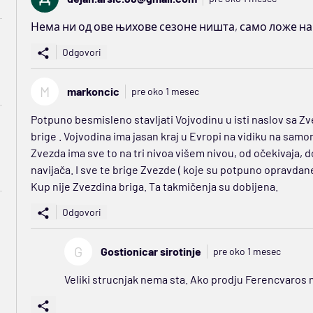
Нема ни од ове њихове сезоне ништа, само ложе н
Odgovori
M
markoncic
pre oko 1 mesec
Potpuno besmisleno stavljati Vojvodinu u isti naslov sa Zve
brige . Vojvodina ima jasan kraj u Evropi na vidiku na samo
Zvezda ima sve to na tri nivoa višem nivou, od očekivaja, do
navijača. I sve te brige Zvezde ( koje su potpuno opravdane
Kup nije Zvezdina briga. Ta takmičenja su dobijena.
Odgovori
G
Gostionicar sirotinje
pre oko 1 mesec
Veliki strucnjak nema sta. Ako prodju Ferencvaros ni