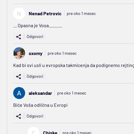
N
Nenad Petrovic
pre oko 1 mesec
... Opasna je Vosa...........
Odgovori
sxomy
pre oko 1 mesec
Kad bi svi usli u evropska takmicenja da podignemo rejting
Odgovori
aleksandar
pre oko 1 mesec
Biće Voša odlična u Evropi
Odgovori
C
Chiske
pre oko 1 mesec