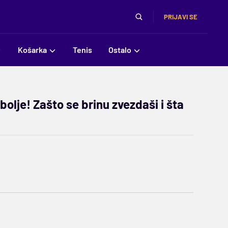
PRIJAVI SE
Košarka
Tenis
Ostalo
olje! Zašto se brinu zvezdaši i šta