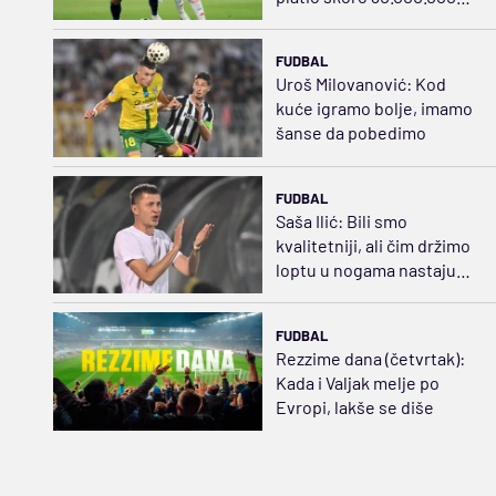
evra
FUDBAL
Uroš Milovanović: Kod
kuće igramo bolje, imamo
šanse da pobedimo
FUDBAL
Saša Ilić: Bili smo
kvalitetniji, ali čim držimo
loptu u nogama nastaju
problemi
FUDBAL
Rezzime dana (četvrtak):
Kada i Valjak melje po
Evropi, lakše se diše