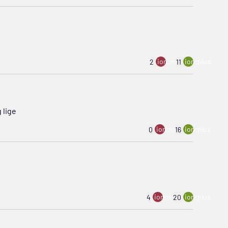
ion:minus
ion:plus
2
11
 lige
ion:minus
ion:plus
0
16
ion:minus
ion:plus
4
20