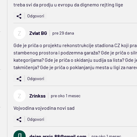
treba svi da prodju u evropu da dignemo rejting lige
Odgovori
Z
Zvlat BG
pre 29 dana
Gde je priča o projektu rekonstrukcije stadiona CZ koji pr
stambenog prostora i podzemna garaža? Gde je priča o sil
kategorijama? Gde je priča o skidanju sudija sa lista? Gde j
takmičenja? Gde je priča o poklanjanju mesta u ligi za nar
Odgovori
Z
Zrinkss
pre oko 1 mesec
Vojvodina vojvodina novi sad
Odgovori
dejan.arsic.88@gmail.com
pre oko 1 mesec