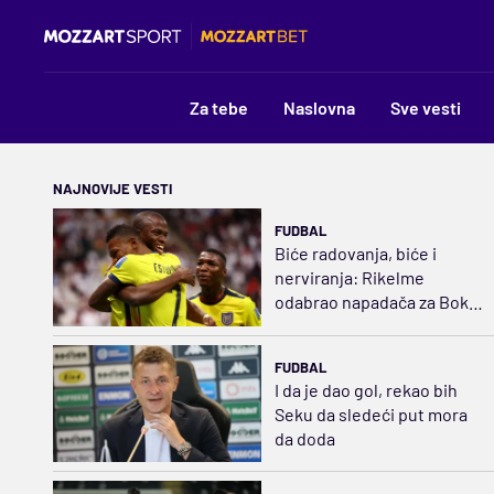
Za tebe
Naslovna
Sve vesti
NAJNOVIJE VESTI
FUDBAL
Biće radovanja, biće i
nerviranja: Rikelme
odabrao napadača za Boku
i razbuktao požar strasti
FUDBAL
I da je dao gol, rekao bih
Seku da sledeći put mora
da doda