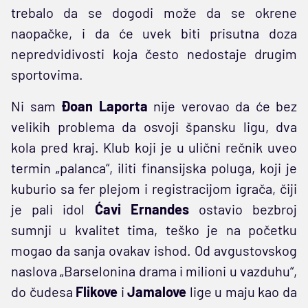
trebalo da se dogodi može da se okrene
naopačke, i da će uvek biti prisutna doza
nepredvidivosti koja često nedostaje drugim
sportovima.
Ni sam
Đoan Laporta
nije verovao da će bez
velikih problema da osvoji špansku ligu, dva
kola pred kraj. Klub koji je u ulični rečnik uveo
termin „palanca“, iliti finansijska poluga, koji je
kuburio sa fer plejom i registracijom igrača, čiji
je pali idol
Ćavi Ernandes
ostavio bezbroj
sumnji u kvalitet tima, teško je na početku
mogao da sanja ovakav ishod. Od avgustovskog
naslova „Barselonina drama i milioni u vazduhu“,
do čudesa
Flikove
i
Jamalove
lige u maju kao da