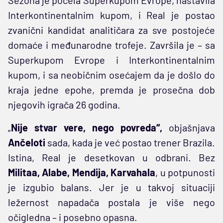
Interkontinentalnim kupom, i Real je postao
zvanični kandidat analitičara za sve postojeće
domaće i međunarodne trofeje. Završila je – sa
Superkupom Evrope i Interkontinentalnim
kupom, i sa neobičnim osećajem da je došlo do
kraja jedne epohe, premda je prosečna dob
njegovih igrača 26 godina.
„
Nije stvar vere, nego povreda“,
objašnjava
Ančeloti
sada, kada je već postao trener Brazila.
Istina, Real je desetkovan u odbrani. Bez
Militaa, Alabe, Mendija,
Karvahala
, u potpunosti
je izgubio balans. Jer je u takvoj situaciji
ležernost napadača postala je više nego
očigledna – i posebno opasna.