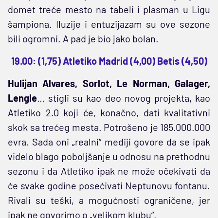
domet treće mesto na tabeli i plasman u Ligu
šampiona. Iluzije i entuzijazam su ove sezone
bili ogromni. A pad je bio jako bolan.
19.00: (1,75) Atletiko Madrid (4,00) Betis (4,50)
Hulijan Alvares, Sorlot, Le Norman, Galager,
Lengle
… stigli su kao deo novog projekta, kao
Atletiko 2.0 koji će, konačno, dati kvalitativni
skok sa trećeg mesta. Potrošeno je 185.000.000
evra. Sada oni „realni“ mediji govore da se ipak
videlo blago poboljšanje u odnosu na prethodnu
sezonu i da Atletiko ipak ne može očekivati da
će svake godine posećivati Neptunovu fontanu.
Rivali su teški, a mogućnosti ograničene, jer
ipak ne govorimo o „velikom klubu“.