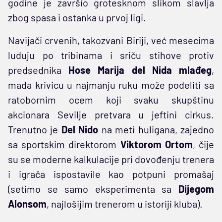
godine je završio grotesknom slikom slavlja
zbog spasa i ostanka u prvoj ligi.
Navijači crvenih, takozvani Biriji, već mesecima
luduju po tribinama i sriču stihove protiv
predsednika
Hose Marija del Nida mlađeg
,
mada krivicu u najmanju ruku može podeliti sa
ratobornim ocem koji svaku skupštinu
akcionara Sevilje pretvara u jeftini cirkus.
Trenutno je
Del Nido
na meti huligana, zajedno
sa sportskim direktorom
Viktorom Ortom
, čije
su se moderne kalkulacije pri dovođenju trenera
i igrača ispostavile kao potpuni promašaj
(setimo se samo eksperimenta sa
Dijegom
Alonsom
, najlošijim trenerom u istoriji kluba).