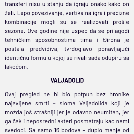
transferi nisu u stanju da igraju onako kako on
želi. Lepo povezivanje, vertikalna igra i precizne
kombinacije mogli su se realizovati prošle
sezone. Ove godine nije uspeo da se prilagodi
tehničkim sposobnostima tima i Đirona je
postala predvidiva, tvrdoglavo ponavljajući
identičnu formulu kojoj se rivali sada odupiru sa
lakoćom.
VALJADOLID
Ovaj pregled ne bi bio potpun bez hronike
najavljene smrti – sloma Valjadolida koji je
možda još strašniji jer je odavno neumitan, jer
ga čak i neposredni akteri posmatraju kao nemi
svedoci. Sa samo 16 bodova – duplo manje od