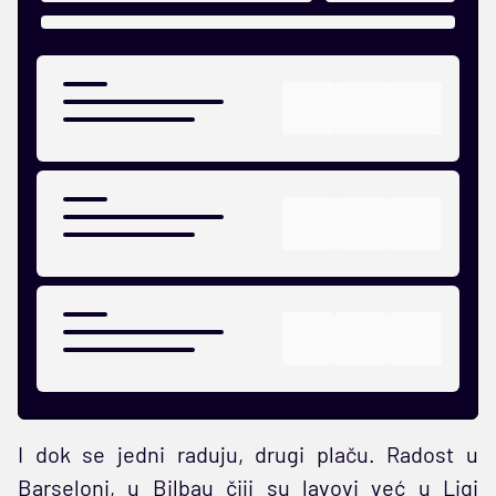
I dok se jedni raduju, drugi plaču. Radost u
Barseloni, u Bilbau čiji su lavovi već u Ligi