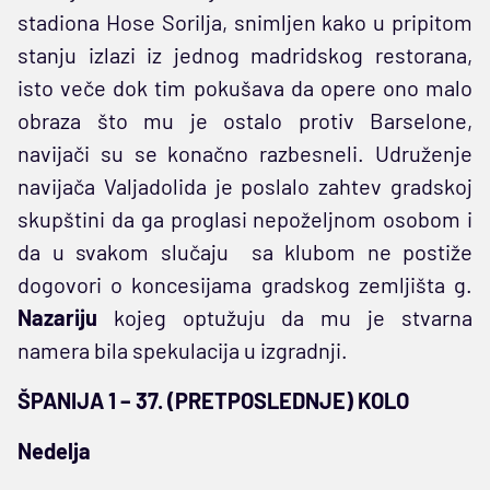
stadiona Hose Sorilja, snimljen kako u pripitom
stanju izlazi iz jednog madridskog restorana,
isto veče dok tim pokušava da opere ono malo
obraza što mu je ostalo protiv Barselone,
navijači su se konačno razbesneli. Udruženje
navijača Valjadolida je poslalo zahtev gradskoj
skupštini da ga proglasi nepoželjnom osobom i
da u svakom slučaju sa klubom ne postiže
dogovori o koncesijama gradskog zemljišta g.
Nazariju
kojeg optužuju da mu je stvarna
namera bila spekulacija u izgradnji.
ŠPANIJA 1 – 37. (PRETPOSLEDNJE) KOLO
Nedelja