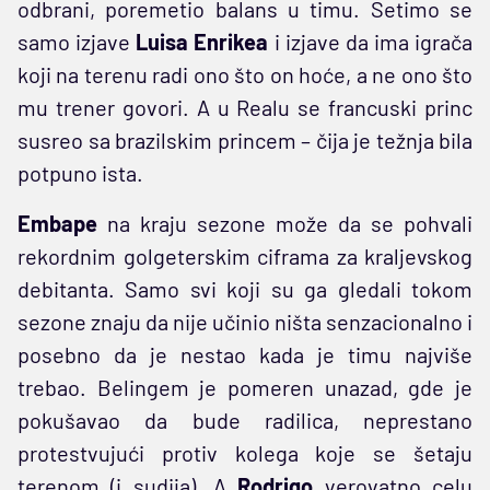
odbrani, poremetio balans u timu. Setimo se
samo izjave
Luisa Enrikea
i izjave da ima igrača
koji na terenu radi ono što on hoće, a ne ono što
mu trener govori. A u Realu se francuski princ
susreo sa brazilskim princem – čija je težnja bila
potpuno ista.
Embape
na kraju sezone može da se pohvali
rekordnim golgeterskim ciframa za kraljevskog
debitanta. Samo svi koji su ga gledali tokom
sezone znaju da nije učinio ništa senzacionalno i
posebno da je nestao kada je timu najviše
trebao. Belingem je pomeren unazad, gde je
pokušavao da bude radilica, neprestano
protestvujući protiv kolega koje se šetaju
terenom (i sudija). A
Rodrigo
verovatno celu