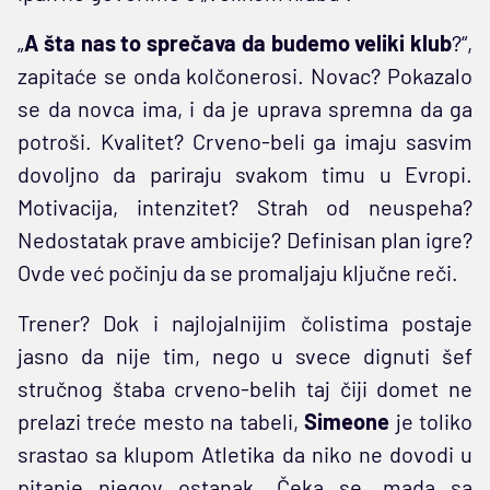
„
A šta nas to sprečava da budemo veliki klub
?“,
zapitaće se onda kolčonerosi. Novac? Pokazalo
se da novca ima, i da je uprava spremna da ga
potroši. Kvalitet? Crveno-beli ga imaju sasvim
dovoljno da pariraju svakom timu u Evropi.
Motivacija, intenzitet? Strah od neuspeha?
Nedostatak prave ambicije? Definisan plan igre?
Ovde već počinju da se promaljaju ključne reči.
Trener? Dok i najlojalnijim čolistima postaje
jasno da nije tim, nego u svece dignuti šef
stručnog štaba crveno-belih taj čiji domet ne
prelazi treće mesto na tabeli,
Simeone
je toliko
srastao sa klupom Atletika da niko ne dovodi u
pitanje njegov ostanak. Čeka se, mada sa