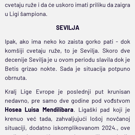
cvetaju ruže i da će uskoro imati priliku da zaigra
u Ligi šampiona.
SEVILJA
Ipak, ako ima neko ko zaista gorko pati - dok
komšiji cvetaju ruže, to je Sevilja. Skoro dve
decenije Sevilja je u ovom periodu slavila dok je
Betis grizao nokte. Sada je situacija potpuno
obrnuta.
Kralj Lige Evrope je poslednji put krunisan
nedavno, pre samo dve godine pod vođstvom
Hosea Luisa Mendilibara
. Ligaški pad koji je
krenuo već tada, zahvaljujući lošoj novčanoj
situaciji, dodatno iskomplikovanom 2024., ove