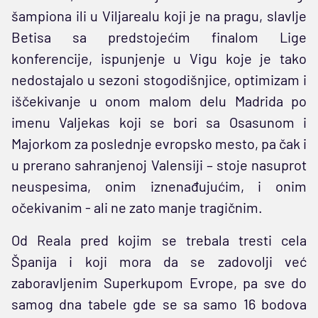
šampiona ili u Viljarealu koji je na pragu, slavlje
Betisa sa predstojećim finalom Lige
konferencije, ispunjenje u Vigu koje je tako
nedostajalo u sezoni stogodišnjice, optimizam i
iščekivanje u onom malom delu Madrida po
imenu Valjekas koji se bori sa Osasunom i
Majorkom za poslednje evropsko mesto, pa čak i
u prerano sahranjenoj Valensiji – stoje nasuprot
neuspesima, onim iznenađujućim, i onim
očekivanim - ali ne zato manje tragičnim.
Od Reala pred kojim se trebala tresti cela
Španija i koji mora da se zadovolji već
zaboravljenim Superkupom Evrope, pa sve do
samog dna tabele gde se sa samo 16 bodova