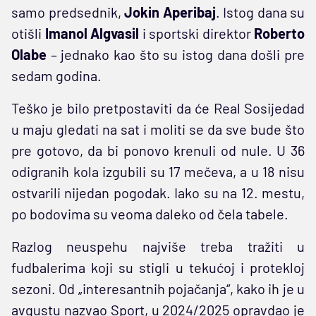
samo predsednik,
Jokin Aperibaj
. Istog dana su
otišli
Imanol
Algvasil
i sportski direktor
Roberto
Olabe
– jednako kao što su istog dana došli pre
sedam godina.
Teško je bilo pretpostaviti da će Real Sosijedad
u maju gledati na sat i moliti se da sve bude što
pre gotovo, da bi ponovo krenuli od nule. U 36
odigranih kola izgubili su 17 mečeva, a u 18 nisu
ostvarili nijedan pogodak. Iako su na 12. mestu,
po bodovima su veoma daleko od čela tabele.
Razlog neuspehu najviše treba tražiti u
fudbalerima koji su stigli u tekućoj i protekloj
sezoni. Od „interesantnih pojačanja“, kako ih je u
avgustu nazvao Sport, u 2024/2025 opravdao je