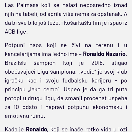
Las Palmasa koji se nalazi neposredno iznad
njih na tabeli, od aprila više nema za opstanak. A
da bi sve bilo još teže, i košarkaški tim je ispao iz
ACB lige.
Potpuni haos koji se živi na terenu i u
kancelarijama ima jedno ime –
Ronaldo
Nazario
.
Brazilski šampion koji je 2018. stigao
obećavajući Ligu šampiona, „vodio“ je svoj klub
igračku kao i svoju fudbalsku karijeru - po
principu „lako ćemo“. Uspeo je da ga tri puta
potopi u drugu ligu, da smanji procenat uspeha
za 10 odsto i napravi potpunu ekonomsku i
emotivnu ruinu.
Kada je
Ronaldo,
koji se inače retko viđa u loži