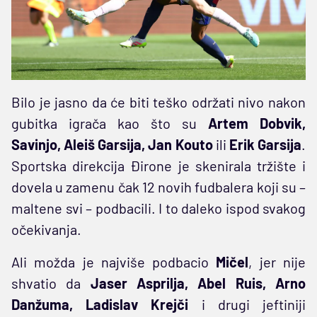
Bilo je jasno da će biti teško održati nivo nakon
gubitka igrača kao što su
Artem Dobvik,
Savinjo, Aleiš Garsija, Jan Kouto
ili
Erik Garsija
.
Sportska direkcija Đirone je skenirala tržište i
dovela u zamenu čak 12 novih fudbalera koji su –
maltene svi – podbacili. I to daleko ispod svakog
očekivanja.
Ali možda je najviše podbacio
Mičel
, jer nije
shvatio da
Jaser Asprilja, Abel Ruis,
Arno
Danžuma, Ladislav Krejči
i drugi jeftiniji