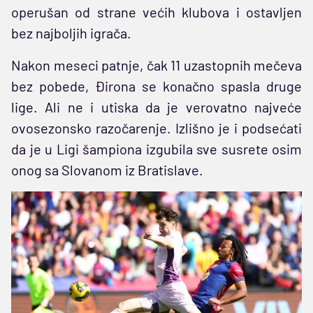
operušan od strane većih klubova i ostavljen
bez najboljih igrača.
Nakon meseci patnje, čak 11 uzastopnih mečeva
bez pobede, Đirona se konačno spasla druge
lige. Ali ne i utiska da je verovatno najveće
ovosezonsko razočarenje. Izlišno je i podsećati
da je u Ligi šampiona izgubila sve susrete osim
onog sa Slovanom iz Bratislave.