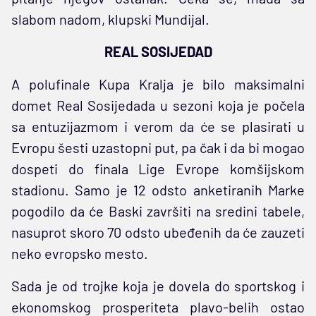
slabom nadom, klupski Mundijal.
REAL SOSIJEDAD
A polufinale Kupa Kralja je bilo maksimalni
domet Real Sosijedada u sezoni koja je počela
sa entuzijazmom i verom da će se plasirati u
Evropu šesti uzastopni put, pa čak i da bi mogao
dospeti do finala Lige Evrope komšijskom
stadionu. Samo je 12 odsto anketiranih Marke
pogodilo da će Baski završiti na sredini tabele,
nasuprot skoro 70 odsto ubeđenih da će zauzeti
neko evropsko mesto.
Sada je od trojke koja je dovela do sportskog i
ekonomskog prosperiteta plavo-belih ostao