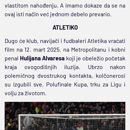
vlastitom nahođenju. A imamo dokaze da se na
ovaj isti način već jednom debelo prevario.
ATLETIKO
Dugo će klub, navijači i fudbaleri Atletika vraćati
film na 12. mart 2025. na Metropolitanu i kobni
penal
Hulijana Alvaresa
koji je obeležio početak
kraja ovogodišnjih iluzija. Ubrzo nakon
polemičnog dvostrukog kontakta, kolčonerosi
su izgubili sve. Polufinale Kupa, trku za Ligu i
volju za životom.