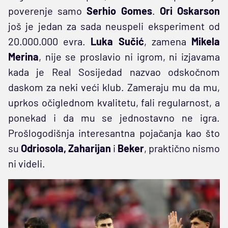
poverenje samo
Serhio Gomes
.
Ori Oskarson
još je jedan za sada neuspeli eksperiment od
20.000.000 evra.
Luka Sučić
, zamena
Mikela
Merina
, nije se proslavio ni igrom, ni izjavama
kada je Real Sosijedad nazvao odskočnom
daskom za neki veći klub. Zameraju mu da mu,
uprkos očiglednom kvalitetu, fali regularnost, a
ponekad i da mu se jednostavno ne igra.
Prošlogodišnja interesantna pojačanja kao što
su
Odriosola, Zaharijan
i
Beker
, praktično nismo
ni videli.