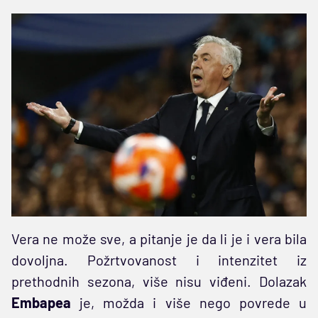
Vera ne može sve, a pitanje je da li je i vera bila
dovoljna. Požrtvovanost i intenzitet iz
prethodnih sezona, više nisu viđeni. Dolazak
Embapea
je, možda i više nego povrede u