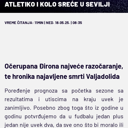
ATLETIKO I KOLO SREĆE U SEVILJI
VREME ČITANJA: 11MIN | NED. 18.05.25. | 08:35
Očerupana Đirona najveće razočaranje,
te hronika najavljene smrti Valjadolida
Poređenje prognoza sa početka sezone sa
rezultatima i utiscima na kraju uvek je
zanimljivo. Posebno zbog toga što iz godine u
godinu potvrđujemo da u fudbalu jedan plus
jedan nije uvek dva, da sve ono što bi moralo ili