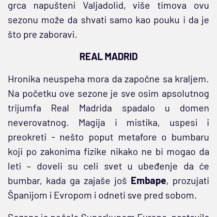
grca napušteni Valjadolid, više timova ovu
sezonu može da shvati samo kao pouku i da je
što pre zaboravi.
REAL MADRID
Hronika neuspeha mora da započne sa kraljem.
Na početku ove sezone je sve osim apsolutnog
trijumfa Real Madrida spadalo u domen
neverovatnog. Magija i mistika, uspesi i
preokreti - nešto poput metafore o bumbaru
koji po zakonima fizike nikako ne bi mogao da
leti – doveli su celi svet u ubeđenje da će
bumbar, kada ga zajaše još
Embape
, prozujati
Španijom i Evropom i odneti sve pred sobom.
Sezona je počela Superkupom Evrope, nastavila