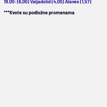
19.00: (6,00) Valjadolid (4,00) Alaves (1,57)
***Kvote su podložne promenama