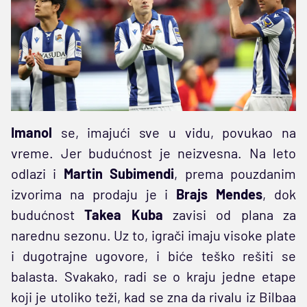
Imanol
se, imajući sve u vidu, povukao na
vreme. Jer budućnost je neizvesna. Na leto
odlazi i
Martin Subimendi
, prema pouzdanim
izvorima na prodaju je i
Brajs Mendes
, dok
budućnost
Takea Kuba
zavisi od plana za
narednu sezonu. Uz to, igrači imaju visoke plate
i dugotrajne ugovore, i biće teško rešiti se
balasta. Svakako, radi se o kraju jedne etape
koji je utoliko teži, kad se zna da rivalu iz Bilbaa