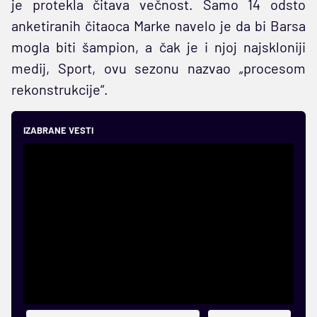
je protekla čitava večnost. Samo 14 odsto
anketiranih čitaoca Marke navelo je da bi Barsa
mogla biti šampion, a čak je i njoj najskloniji
medij, Sport, ovu sezonu nazvao „procesom
rekonstrukcije“.
IZABRANE VESTI