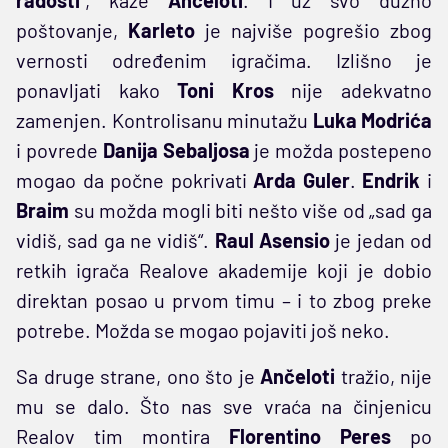
poštovanje,
Karleto
je najviše pogrešio zbog
vernosti određenim igračima. Izlišno je
ponavljati kako
Toni
Kros
nije adekvatno
zamenjen. Kontrolisanu minutažu
Luka Modrića
i povrede
Danija Sebaljosa
je možda postepeno
mogao da počne pokrivati
Arda
Guler
.
Endrik
i
Braim
su možda mogli biti nešto više od „sad ga
vidiš, sad ga ne vidiš“.
Raul Asensio
je jedan od
retkih igrača Realove akademije koji je dobio
direktan posao u prvom timu – i to zbog preke
potrebe. Možda se mogao pojaviti još neko.
Sa druge strane, ono što je
Ančeloti
tražio, nije
mu se dalo. Što nas sve vraća na činjenicu
Realov tim montira
Florentino Peres
po