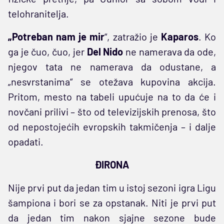
telohranitelja.
„Potreban nam je mir
“, zatražio je
Kaparos
. Ko
ga je čuo, čuo, jer
Del Nido
ne namerava da ode,
njegov tata ne namerava da odustane, a
„nesvrstanima“ se otežava kupovina akcija.
Pritom, mesto na tabeli upućuje na to da će i
novčani prilivi – što od televizijskih prenosa, što
od nepostojećih evropskih takmičenja – i dalje
opadati.
ĐIRONA
Nije prvi put da jedan tim u istoj sezoni igra Ligu
šampiona i bori se za opstanak. Niti je prvi put
da jedan tim nakon sjajne sezone bude