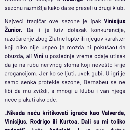
sezonu razmišlja kako da se preseli u drugi klub.
Najveći tragičar ove sezone je ipak
Vinisijus
Žunior.
Da li je kriv dolazak konkurencije,
razočarenje zbog Zlatne lopte ili njegov karakter
koji niko nije uspeo (a možda ni pokušao) da
obuzda, ali
Vini
u poslednje vreme odaje utisak
da je na rubu nervnog sloma koji nevešto krije
arogancijom. Jer ko se ljuti, uvek gubi. U igri je
samo senka protekle sezone, Bernabeu se ne
libi da mu zviždi, a mnogi u klubu i van njega
neće plakati ako ode.
„Nikada neću kritikovati igrače kao Valverde,
Vinisijus, Rodrigo ili Kurtoa. Dali su mi toliko
radosti
“, kaže
Ančeloti
. I uz svo dužno