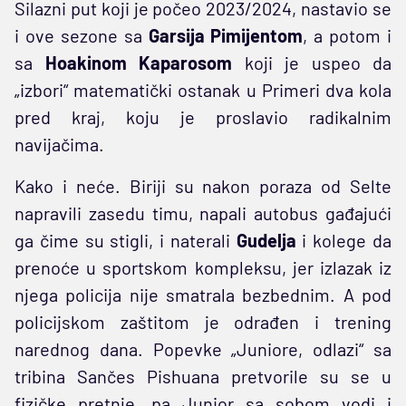
Silazni put koji je počeo 2023/2024, nastavio se
i ove sezone sa
Garsija
Pimijentom
, a potom i
sa
Hoakinom Kaparosom
koji je uspeo da
„izbori“ matematički ostanak u Primeri dva kola
pred kraj, koju je proslavio radikalnim
navijačima.
Kako i neće. Biriji su nakon poraza od Selte
napravili zasedu timu, napali autobus gađajući
ga čime su stigli, i naterali
Gudelja
i kolege da
prenoće u sportskom kompleksu, jer izlazak iz
njega policija nije smatrala bezbednim. A pod
policijskom zaštitom je odrađen i trening
narednog dana. Popevke „Juniore, odlazi“ sa
tribina Sančes Pishuana pretvorile su se u
fizičke pretnje, pa Junior sa sobom vodi i