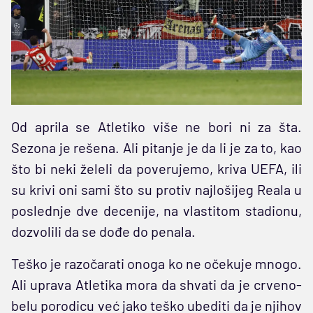
Od aprila se Atletiko više ne bori ni za šta.
Sezona je rešena. Ali pitanje je da li je za to, kao
što bi neki želeli da poverujemo, kriva UEFA, ili
su krivi oni sami što su protiv najlošijeg Reala u
poslednje dve decenije, na vlastitom stadionu,
dozvolili da se dođe do penala.
Teško je razočarati onoga ko ne očekuje mnogo.
Ali uprava Atletika mora da shvati da je crveno-
belu porodicu već jako teško ubediti da je njihov