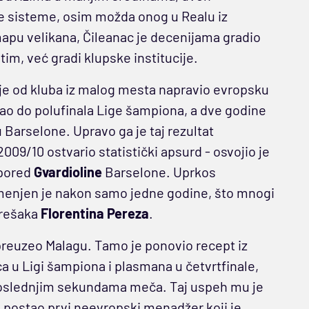
ne sisteme, osim možda onog u Realu iz
 mapu velikana, Čileanac je decenijama gradio
tim, već gradi klupske institucije.
 je od kluba iz malog mesta napravio evropsku
ao do polufinala Lige šampiona, a dve godine
Barselone. Upravo ga je taj rezultat
09/10 ostvario statistički apsurd - osvojio je
 pored
Gvardioline
Barselone. Uprkos
menjen je nakon samo jedne godine, što mnogi
grešaka
Florentina Pereza
.
 preuzeo Malagu. Tamo je ponovio recept iz
ća u Ligi šampiona i plasmana u četvrtfinale,
poslednjim sekundama meča. Taj uspeh mu je
ne postao prvi neevropski menadžer koji je