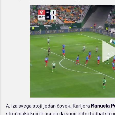
A, iza svega stoji jedan čovek. Karijera
Manuela Pe
stručnjaka koji je uspeo da spoji elitni fudbal s