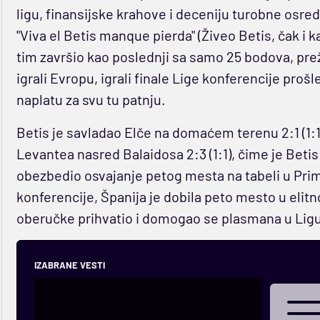
ligu, finansijske krahove i deceniju turobne osre
"Viva el Betis manque pierda" (Živeo Betis, čak i k
tim završio kao poslednji sa samo 25 bodova, prež
igrali Evropu, igrali finale Lige konferencije pro
naplatu za svu tu patnju.
Betis je savladao Elče na domaćem terenu 2:1 (1:1
Levantea nasred Balaidosa 2:3 (1:1), čime je Beti
obezbedio osvajanje petog mesta na tabeli u Prim
konferencije, Španija je dobila peto mesto u elit
oberučke prihvatio i domogao se plasmana u Ligu
IZABRANE VESTI