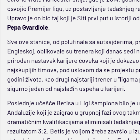
osvojio Premijer ligu, uz postavljanje tadašnjeg r
Upravo je on bio taj koji je Siti prvi put u istorij
Pepa Gvardiole
.
Sve ove stanice, od polufinala sa autsajderima, p
Engleskoj, oblikovale su trenera koji danas sedi 
prirodan nastavak karijere čoveka koji je dokazao 
najskupljih timova, pod uslovom da se projektu pri
godini života, kao drugi najstariji trener u "ligama
sigurno jedan od najslađih uspeha u karijeri.
Poslednje učešće Betisa u Ligi šampiona bilo je u 
Andaluzije koji je zaigrao u grupnoj fazi ovog takm
dramatičnim kvalifikacijama eliminisali tadašnj
rezultatom 3:2. Betis je voljom žreba završio u izu