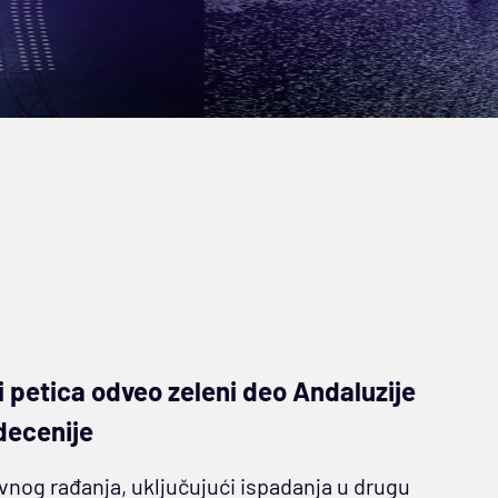
gi petica odveo zeleni deo Andaluzije
decenije
vnog rađanja, uključujući ispadanja u drugu