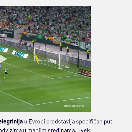
legrinija
u Evropi predstavlja specifičan put
a podvizima u manjim sredinama, uvek