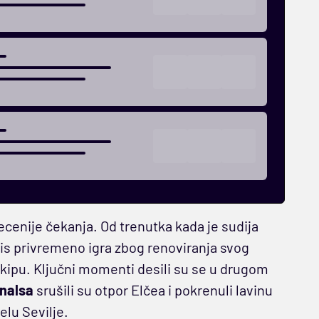
ecenije čekanja. Od trenutka kada je sudija
is privremeno igra zbog renoviranja svog
 ekipu. Ključni momenti desili su se u drugom
nalsa
srušili su otpor Elčea i pokrenuli lavinu
lu Sevilje.