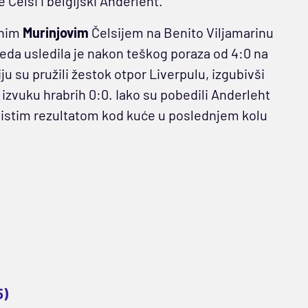
Čelsi i belgijski Anderleht.
ćnim
Murinjovim
Čelsijem na Benito Viljamarinu
eda usledila je nakon teškog poraza od 4:0 na
u su pružili žestok otpor Liverpulu, izgubivši
 izvuku hrabrih 0:0. Iako su pobedili Anderleht
a istim rezultatom kod kuće u poslednjem kolu
5)