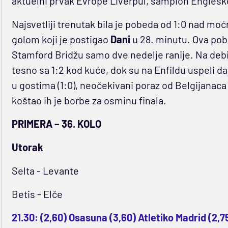
aktuelni prvak Evrope Liverpul, šampion Engleske 
Najsvetliji trenutak bila je pobeda od 1:0 nad mo
golom koji je postigao
Dani
u 28. minutu. Ova pob
Stamford Bridžu samo dve nedelje ranije. Na debij
tesno sa 1:2 kod kuće, dok su na Enfildu uspeli da
u gostima (1:0), neočekivani poraz od Belgijanac
koštao ih je borbe za osminu finala.
PRIMERA – 36. KOLO
Utorak
Selta - Levante
Betis - Elče
21.30: (2,60) Osasuna (3,60) Atletiko Madrid (2,7