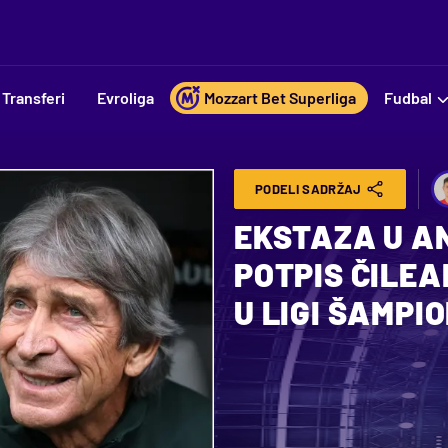
Transferi
Evroliga
Mozzart Bet Superliga
Fudbal
PODELI SADRŽAJ
EKSTAZA U AN
POTPIS ČILEA
U LIGI ŠAMPI