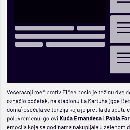
Večerašnji meč protiv Elčea nosio je težinu dve d
označio početak, na stadionu La Kartuha (gde Bet
doma) osećala se tenzija koja je pretila da sputa
poluvremenu, golovi
Kuća Ernandesa
i
Pabla For
emocija koja se godinama nakupljala u zelenom de