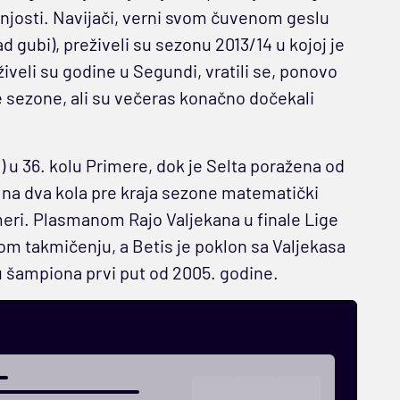
dnjosti. Navijači, verni svom čuvenom geslu
ad gubi), preživeli su sezonu 2013/14 u kojoj je
iveli su godine u Segundi, vratili se, ponovo
šle sezone, ali su večeras konačno dočekali
) u 36. kolu Primere, dok je Selta poražena od
s na dva kola pre kraja sezone matematički
eri. Plasmanom Rajo Valjekana u finale Lige
nom takmičenju, a Betis je poklon sa Valjekasa
 šampiona prvi put od 2005. godine.