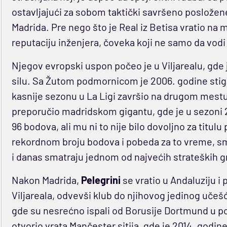
ostavljajući za sobom taktički savršeno poslože
Madrida. Pre nego što je Real iz Betisa vratio na
reputaciju inženjera, čoveka koji ne samo da vodi 
Njegov evropski uspon počeo je u Viljarealu, gde
silu. Sa Žutom podmornicom je 2006. godine stig
kasnije sezonu u La Ligi završio na drugom mestu 
preporučio madridskom gigantu, gde je u sezoni 20
96 bodova, ali mu ni to nije bilo dovoljno za titulu
rekordnom broju bodova i pobeda za to vreme, s
i danas smatraju jednom od najvećih strateških 
Nakon Madrida,
Pelegrini
se vratio u Andaluziju i
Viljareala, odvevši klub do njihovog jedinog učeš
gde su nesrećno ispali od Borusije Dortmund u 
otvorio vrata Mančester sitija, gde je 2014. godi