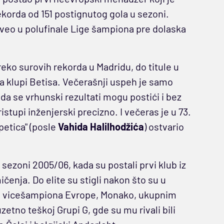
ekorda od 151 postignutog gola u sezoni.
i odveo u polufinale Lige šampiona pre dolaska
reko surovih rekorda u Madridu, do titule u
na klupi Betisa. Večerašnji uspeh je samo
da se vrhunski rezultati mogu postići i bez
stupi inženjerski precizno. I večeras je u 73.
 petica" (posle
Vahida Halilhodžića
) ostvario
sezoni 2005/06, kada su postali prvi klub iz
ičenja. Do elite su stigli nakon što su u
eg vicešampiona Evrope, Monako, ukupnim
zetno teškoj Grupi G, gde su mu rivali bili