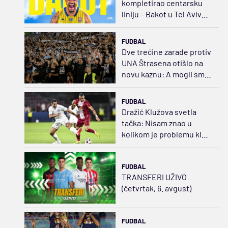
kompletirao centarsku
liniju – Bakot u Tel Avivu
za 500.000 dolara
godišnje
FUDBAL
Dve trećine zarade protiv
UNA Štrasena otišlo na
novu kaznu: A mogli smo
da pojačamo tim
FUDBAL
Dražić Klužova svetla
tačka: Nisam znao u
kolikom je problemu klub
dok nisam došao u
Rumuniju
FUDBAL
TRANSFERI UŽIVO
(četvrtak, 6. avgust)
FUDBAL