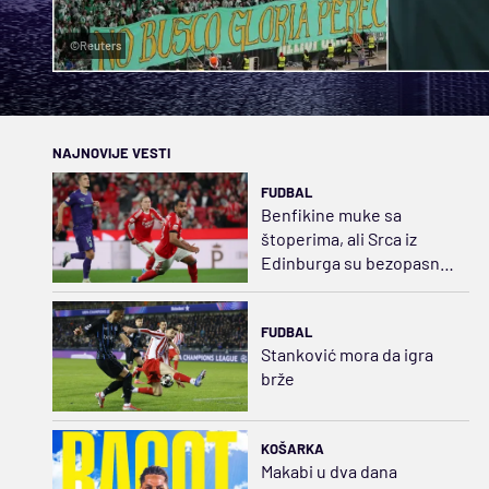
©Reuters
NAJNOVIJE VESTI
FUDBAL
Benfikine muke sa
štoperima, ali Srca iz
Edinburga su bezopasna
ovog leta
FUDBAL
Stanković mora da igra
brže
KOŠARKA
Makabi u dva dana