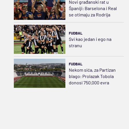
Novi građanski rat u
Španiji: Barselona i Real
se otimaju za Rodrija
FUDBAL
Svi kao jedan i ego na
stranu
FUDBAL
Nekom sića, za Partizan
blago: Prolazak Tobola
donosi 750.000 evra