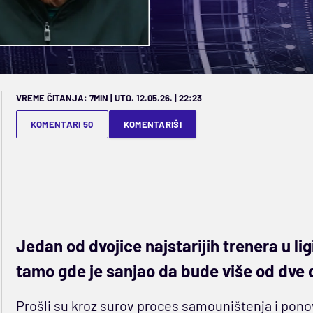
VREME ČITANJA: 7MIN | UTO. 12.05.26. | 22:23
KOMENTARI 50
KOMENTARIŠI
Jedan od dvojice najstarijih trenera u li
tamo gde je sanjao da bude više od dve 
Prošli su kroz surov proces samouništenja i pono