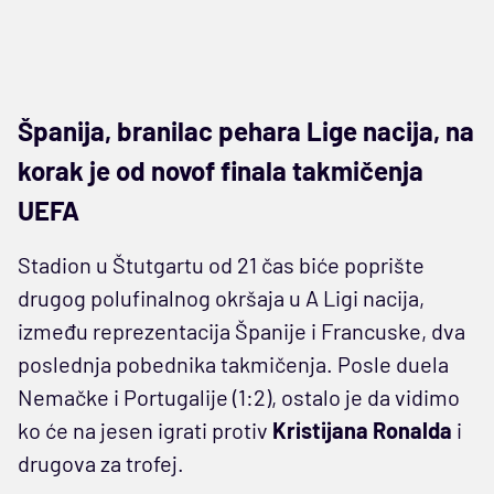
Španija, branilac pehara Lige nacija, na
korak je od novof finala takmičenja
UEFA
Stadion u Štutgartu od 21 čas biće poprište
drugog polufinalnog okršaja u A Ligi nacija,
između reprezentacija Španije i Francuske, dva
poslednja pobednika takmičenja. Posle duela
Nemačke i Portugalije (1:2), ostalo je da vidimo
ko će na jesen igrati protiv
Kristijana Ronalda
i
drugova za trofej.