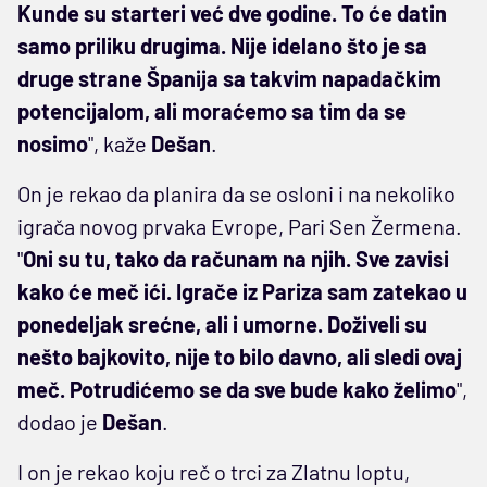
Kunde su starteri već dve godine. To će datin
samo priliku drugima. Nije idelano što je sa
druge strane Španija sa takvim napadačkim
potencijalom, ali moraćemo sa tim da se
nosimo
", kaže
Dešan
.
On je rekao da planira da se osloni i na nekoliko
igrača novog prvaka Evrope, Pari Sen Žermena.
"
Oni su tu, tako da računam na njih. Sve zavisi
kako će meč ići. Igrače iz Pariza sam zatekao u
ponedeljak srećne, ali i umorne. Doživeli su
nešto bajkovito, nije to bilo davno, ali sledi ovaj
meč. Potrudićemo se da sve bude kako želimo
",
dodao je
Dešan
.
I on je rekao koju reč o trci za Zlatnu loptu,