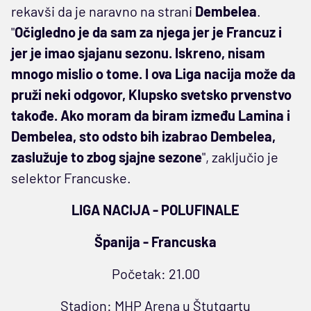
rekavši da je naravno na strani
Dembelea
.
"
Očigledno je da sam za njega jer je Francuz i
jer je imao sjajanu sezonu. Iskreno, nisam
mnogo mislio o tome. I ova Liga nacija može da
pruži neki odgovor, Klupsko svetsko prvenstvo
takođe. Ako moram da biram između Lamina i
Dembelea, sto odsto bih izabrao Dembelea,
zaslužuje to zbog sjajne sezone
", zaključio je
selektor Francuske.
LIGA NACIJA - POLUFINALE
Španija - Francuska
Početak: 21.00
Stadion: MHP Arena u Štutgartu