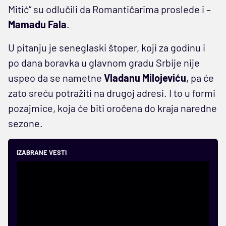
Mitić“ su odlučili da Romantičarima proslede i –
Mamadu Fala
.
U pitanju je seneglaski štoper, koji za godinu i
po dana boravka u glavnom gradu Srbije nije
uspeo da se nametne
Vladanu Milojeviću
, pa će
zato sreću potražiti na drugoj adresi. I to u formi
pozajmice, koja će biti oročena do kraja naredne
sezone.
IZABRANE VESTI