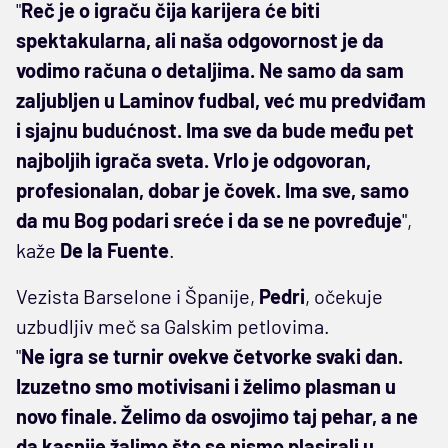
"
Reč je o igraču čija karijera će biti
spektakularna, ali naša odgovornost je da
vodimo računa o detaljima. Ne samo da sam
zaljubljen u Laminov fudbal, već mu predviđam
i sjajnu budućnost. Ima sve da bude među pet
najboljih igrača sveta. Vrlo je odgovoran,
profesionalan, dobar je čovek. Ima sve, samo
da mu Bog podari sreće i da se ne povređuje
",
kaže
De la Fuente
.
Vezista Barselone i Španije,
Pedri
, očekuje
uzbudljiv meč sa Galskim petlovima.
"
Ne igra se turnir ovekve četvorke svaki dan.
Izuzetno smo motivisani i želimo plasman u
novo finale. Želimo da osvojimo taj pehar, a ne
da kasnije žalimo što se nismo plasirali u