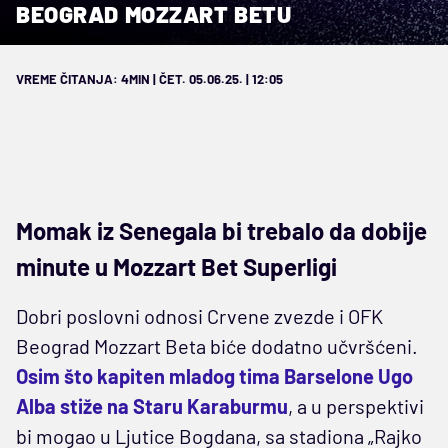
BEOGRAD MOZZART BETU
VREME ČITANJA: 4MIN | ČET. 05.06.25. | 12:05
Momak iz Senegala bi trebalo da dobije
minute u Mozzart Bet Superligi
Dobri poslovni odnosi Crvene zvezde i OFK
Beograd Mozzart Beta biće dodatno učvršćeni.
Osim što kapiten mladog tima Barselone Ugo
Alba stiže na Staru Karaburmu
, a u perspektivi
bi mogao u Ljutice Bogdana, sa stadiona „Rajko