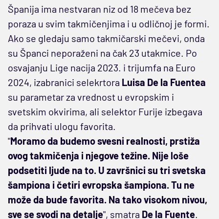
Španija ima nestvaran niz od 18 mečeva bez
poraza u svim takmičenjima i u odličnoj je formi.
Ako se gledaju samo takmičarski mečevi, onda
su Španci neporaženi na čak 23 utakmice. Po
osvajanju Lige nacija 2023. i trijumfa na Euro
2024, izabranici selekrtora
Luisa De la Fuentea
su parametar za vrednost u evropskim i
svetskim okvirima, ali selektor Furije izbegava
da prihvati ulogu favorita.
"
Moramo da budemo svesni realnosti, prstiža
ovog takmičenja i njegove težine. Nije loše
podsetiti ljude na to. U završnici su tri svetska
šampiona i četiri evropska šampiona. Tu ne
može da bude favorita. Na tako visokom nivou,
sve se svodi na detalje
", smatra
De la Fuente
.