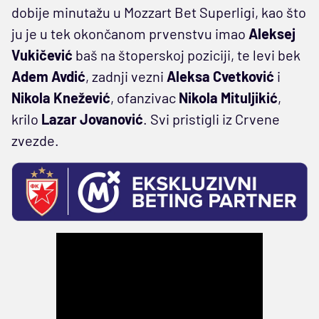
dobije minutažu u Mozzart Bet Superligi, kao što
ju je u tek okončanom prvenstvu imao
Aleksej
Vukičević
baš na štoperskoj poziciji, te levi bek
Adem Avdić
, zadnji vezni
Aleksa Cvetković
i
Nikola Knežević
, ofanzivac
Nikola Mituljikić
,
krilo
Lazar Jovanović
. Svi pristigli iz Crvene
zvezde.