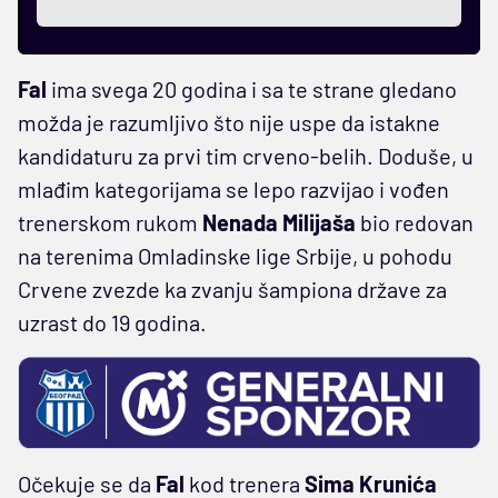
Fal
ima svega 20 godina i sa te strane gledano
možda je razumljivo što nije uspe da istakne
kandidaturu za prvi tim crveno-belih. Doduše, u
mlađim kategorijama se lepo razvijao i vođen
trenerskom rukom
Nenada Milijaša
bio redovan
na terenima Omladinske lige Srbije, u pohodu
Crvene zvezde ka zvanju šampiona države za
uzrast do 19 godina.
Očekuje se da
Fal
kod trenera
Sima Krunića