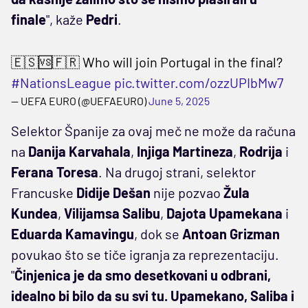
finale
", kaže
Pedri
.
🇪🇸🆚🇫🇷 Who will join Portugal in the final?
#NationsLeague
pic.twitter.com/ozzUPIbMw7
— UEFA EURO (@UEFAEURO)
June 5, 2025
Selektor Španije za ovaj meč ne može da računa
na
Danija Karvahala
,
Injiga Martineza
,
Rodrija
i
Ferana Toresa
. Na drugoj strani, selektor
Francuske
Didije Dešan
nije pozvao
Žula
Kundea
,
Vilijamsa Salibu
,
Dajota Upamekana
i
Eduarda Kamavingu
, dok se
Antoan Grizman
povukao što se tiče igranja za reprezentaciju.
"
Činjenica je da smo desetkovani u odbrani,
idealno bi bilo da su svi tu. Upamekano, Saliba i