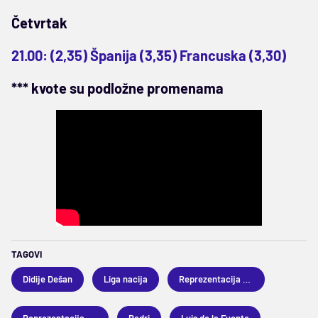
Četvrtak
21.00: (2,35) Španija (3,35) Francuska (3,30)
*** kvote su podložne promenama
TAGOVI
Didije Dešan
Liga nacija
Reprezentacija Francuske