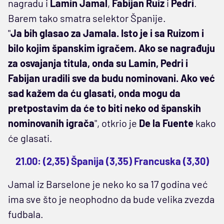
nagradu i
Lamin Jamal
,
Fabijan Ruiz
i
Pedri
.
Barem tako smatra selektor Španije.
"
Ja bih glasao za Jamala. Isto je i sa Ruizom i
bilo kojim španskim igračem. Ako se nagrađuju
za osvajanja titula, onda su Lamin, Pedri i
Fabijan uradili sve da budu nominovani. Ako već
sad kažem da ću glasati, onda mogu da
pretpostavim da će to biti neko od španskih
nominovanih igrača
", otkrio je
De la Fuente
kako
će glasati.
21.00: (2,35) Španija (3,35) Francuska (3,30)
Jamal iz Barselone je neko ko sa 17 godina već
ima sve što je neophodno da bude velika zvezda
fudbala.