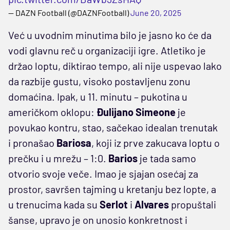
— DAZN Football (@DAZNFootball)
June 20, 2025
Već u uvodnim minutima bilo je jasno ko će da
vodi glavnu reč u organizaciji igre. Atletiko je
držao loptu, diktirao tempo, ali nije uspevao lako
da razbije gustu, visoko postavljenu zonu
domaćina. Ipak, u 11. minutu – pukotina u
američkom oklopu:
Đulijano Simeone
je
povukao kontru, stao, sačekao idealan trenutak
i pronašao
Bariosa
, koji iz prve zakucava loptu o
prečku i u mrežu – 1:0.
Barios
je tada samo
otvorio svoje veče. Imao je sjajan osećaj za
prostor, savršen tajming u kretanju bez lopte, a
u trenucima kada su
Serlot
i
Alvares
propuštali
šanse, upravo je on unosio konkretnost i