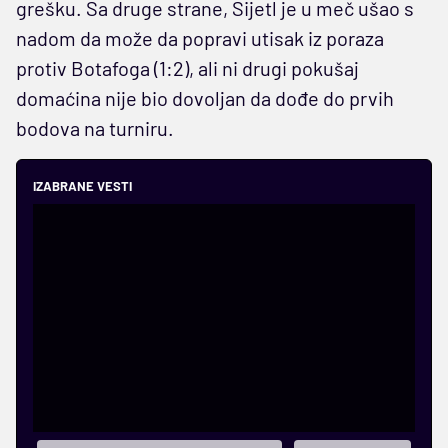
grešku. Sa druge strane, Sijetl je u meč ušao s
nadom da može da popravi utisak iz poraza
protiv Botafoga (1:2), ali ni drugi pokušaj
domaćina nije bio dovoljan da dođe do prvih
bodova na turniru.
IZABRANE VESTI