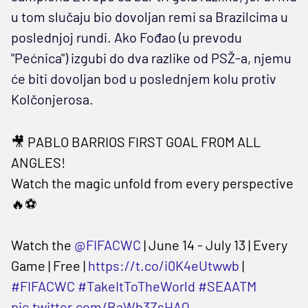
u tom slučaju bio dovoljan remi sa Brazilcima u
poslednjoj rundi. Ako Fođao (u prevodu
"Pećnica") izgubi do dva razlike od PSŽ-a, njemu
će biti dovoljan bod u poslednjem kolu protiv
Kolčonjerosa.
🎥 PABLO BARRIOS FIRST GOAL FROM ALL
ANGLES!
Watch the magic unfold from every perspective
🔥⚽️
Watch the
@FIFACWC
| June 14 - July 13 | Every
Game | Free |
https://t.co/i0K4eUtwwb
|
#FIFACWC
#TakeItToTheWorld
#SEAATM
pic.twitter.com/BaWb3ZsHAQ