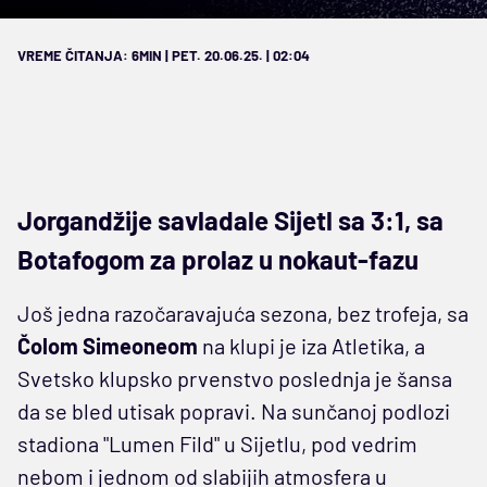
VREME ČITANJA: 6MIN | PET. 20.06.25. | 02:04
Jorgandžije savladale Sijetl sa 3:1, sa
Botafogom za prolaz u nokaut-fazu
Još jedna razočaravajuća sezona, bez trofeja, sa
Čolom Simeoneom
na klupi je iza Atletika, a
Svetsko klupsko prvenstvo poslednja je šansa
da se bled utisak popravi. Na sunčanoj podlozi
stadiona "Lumen Fild" u Sijetlu, pod vedrim
nebom i jednom od slabijih atmosfera u