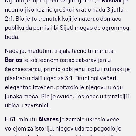
neumoljivo kaznio grešku i vratio nadu Sijetlu –
2:1. Bio je to trenutak koji je naterao domaću
publiku da pomisli bi Sijetl mogao do ogromnog
boda.
Nada je, međutim, trajala tačno tri minuta.
Barios
je još jednom ostao zaboravljen u
šesnaestercu, primio odbijenu loptu i rutinski je
plasirao u dalji ugao za 3:1. Drugi gol večeri,
elegantno izveden, potvrdio je njegovu ulogu
junaka meča. Bio je svuda, i oslonac u tranziciji i
ubica u završnici.
U 61. minutu
Alvares
je zamalo ukrasio veče
volejom za istoriju, njegov udarac pogodio je