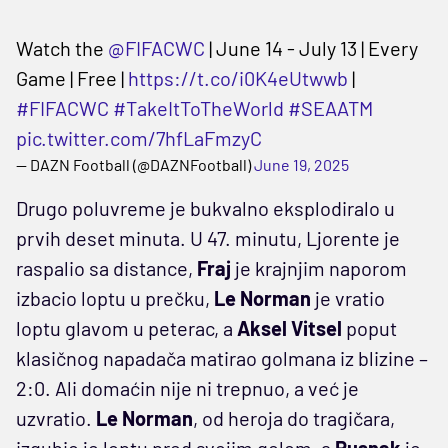
Watch the
@FIFACWC
| June 14 - July 13 | Every
Game | Free |
https://t.co/i0K4eUtwwb
|
#FIFACWC
#TakeItToTheWorld
#SEAATM
pic.twitter.com/7hfLaFmzyC
— DAZN Football (@DAZNFootball)
June 19, 2025
Drugo poluvreme je bukvalno eksplodiralo u
prvih deset minuta. U 47. minutu, Ljorente je
raspalio sa distance,
Fraj
je krajnjim naporom
izbacio loptu u prečku,
Le Norman
je vratio
loptu glavom u peterac, a
Aksel Vitsel
poput
klasičnog napadača matirao golmana iz blizine –
2:0. Ali domaćin nije ni trepnuo, a već je
uzvratio.
Le Norman
, od heroja do tragičara,
izgubio je loptu pred svojim golom, a
Rusnak
je