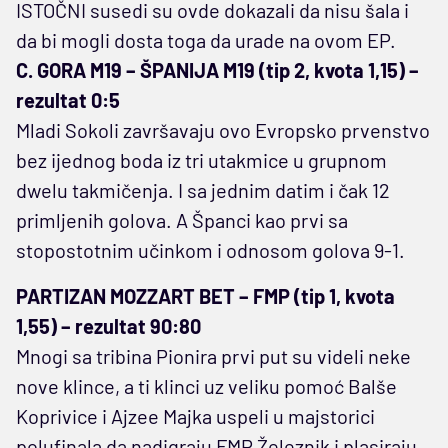
ISTOČNI susedi su ovde dokazali da nisu šala i
da bi mogli dosta toga da urade na ovom EP.
C. GORA M19 – ŠPANIJA M19 (tip 2, kvota 1,15) –
rezultat 0:5
Mladi Sokoli završavaju ovo Evropsko prvenstvo
bez ijednog boda iz tri utakmice u grupnom
dwelu takmičenja. I sa jednim datim i čak 12
primljenih golova. A Španci kao prvi sa
stopostotnim učinkom i odnosom golova 9-1.
PARTIZAN MOZZART BET – FMP (tip 1, kvota
1,55) – rezultat 90:80
Mnogi sa tribina Pionira prvi put su videli neke
nove klince, a ti klinci uz veliku pomoć Balše
Koprivice i Ajzee Majka uspeli u majstorici
polufinala da nadigraju FMP Železnik i plasiraju