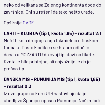
neko od velikana sa Zelenog kontinenta dođe do
završnice. Oni su rešeni da tako nešto urade.
Opširnije
OVDE
LAHTI – KLUB 04 (tip 1, kvota 1,65) – rezultat 2:1
Meč 11. kola drugog ranga takmielnja u finskom
fudbalu. Dosta kladilaca se hrabro odlučilo
danas u MOZZARTU da ovaj tip stavi na tikete.
Kvota je bila pristojna, ali najvažnije je da je
prošao tip.
DANSKA M19 – RUMUNIJA M19 (tip 1, kvota 1,65)
– rezultat 0:3
Iz ove grupe na Euru U19 nastavljaju dalje
ubedljiva Španija i opasna Rumunija. Naši mladi