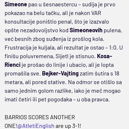
Simeone
pao u šesnaestercu – sudija je prvo
pokazao na belu tačku, ali je nakon VAR
konsultacije poništio penal, što je izazvalo
opšte nezadovoljstvo kod
Simeoneovih
pulena,
već besnih zbog suđenja iz prošlog kola.
Frustracija je kuljala, ali rezultat je ostao – 1:0. U
finišu poluvremena, Sijetl je stisnuo.
Kosa-
Rienci
je prošao do linije i ubacio, ali je lopta
promašila sve.
Bejker-Vajting
zatim šutira s 18
metara, ali pored stative. Na odmor se otišlo sa
samo jednim golom razlike, iako je meč mogao
imati četiri ili pet pogodaka – u oba pravca.
BARRIOS SCORES ANOTHER
ONE!
@AtletiEnglish
are up 3-1!