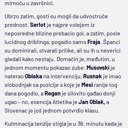
mirnoću u završnici.
Ubrzo zatim, gosti su mogli da udvostruče
prednost.
Serlot
je najpre volejem iz
neposredne blizine prebacio gol, a zatim, posle
lucidnog driblinga, pogadio samo
Fraja
. Španci
su dominirali, stvarali prilike, ali su ih u neverici
gledali kako nestaju. Domaćin je, međutim, u
jednom momentu pokazao zube.
Musovski
je
naterao
Oblaka
na intervenciju,
Rusnak
je imao
slobodnjak sa pozicije s koje je
Mesi
ranije tog
dana pogodio, a
Regan
je silovito gađao donji
ugao – no, esencija Atletika je
Jan Oblak,
a
Slovenac je još jednom potvrdio klasu.
Kulminacija tenzije stigla je u 36. minutu kada je