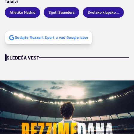
TAGOVI
Atletiko Madrid
Sijetl Saunders
Svetsko klupsko prvenstvo 2025
Dodajte Mozzart Sport u vaš Google izbor
SLEDEĆA VEST