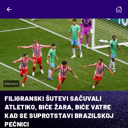
©Reuters
FILIGRANSKI ŠUTEVI SAČUVALI
ATLETIKO, BIĆE ŽARA, BIĆE VATRE
KAD SE SUPROTSTAVI BRAZILSKOJ
PEĆNICI