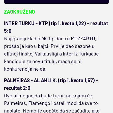
ZAOKRUŽENO
INTER TURKU - KTP (tip 1, kvota 1,22) – rezultat
5:0
Najigraniji kladilački tip dana u MOZZARTU, i
prošao je kao u bajci. Prvi je deo sezone u
elitnoj finskoj Vaikausligi a Inter iz Turkuase
kandiduje za novu titulu, mada se ni
konkurencija ne da.
PALMEIRAS - AL AHLI K. (tip 1, kvota 1,57) –
rezultat 2:0
Ovo bi mogao da bude turnir na kojem će
Palmeiras, Flamengo i ostali moći da sve to
naplate. Nemojte uopšte da se začudite ako