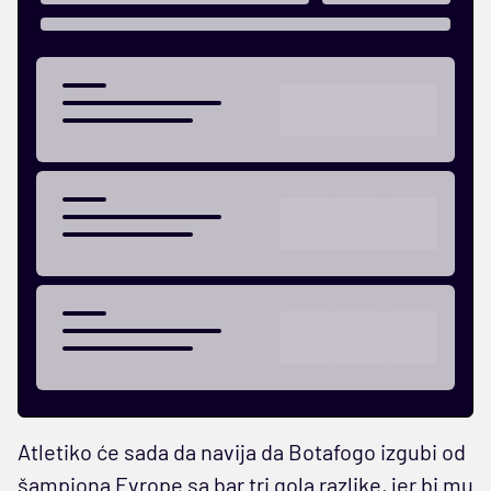
Atletiko će sada da navija da Botafogo izgubi od
šampiona Evrope sa bar tri gola razlike, jer bi mu