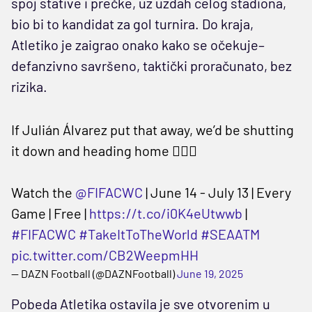
spoj stative i prečke, uz uzdah celog stadiona,
bio bi to kandidat za gol turnira. Do kraja,
Atletiko je zaigrao onako kako se očekuje–
defanzivno savršeno, taktički proračunato, bez
rizika.
If Julián Álvarez put that away, we’d be shutting
it down and heading home 😮‍💨🔥
Watch the
@FIFACWC
| June 14 - July 13 | Every
Game | Free |
https://t.co/i0K4eUtwwb
|
#FIFACWC
#TakeItToTheWorld
#SEAATM
pic.twitter.com/CB2WeepmHH
— DAZN Football (@DAZNFootball)
June 19, 2025
Pobeda Atletika ostavila je sve otvorenim u