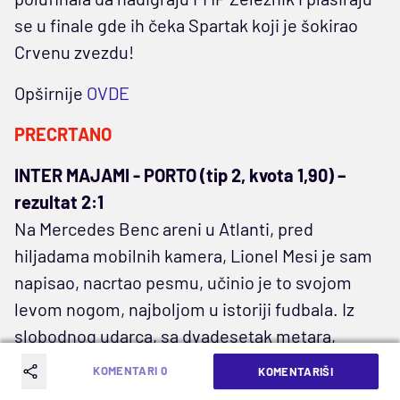
se u finale gde ih čeka Spartak koji je šokirao
Crvenu zvezdu!
Opširnije
OVDE
PRECRTANO
INTER MAJAMI - PORTO (tip 2, kvota 1,90) –
rezultat 2:1
Na Mercedes Benc areni u Atlanti, pred
hiljadama mobilnih kamera, Lionel Mesi je sam
napisao, nacrtao pesmu, učinio je to svojom
levom nogom, najboljom u istoriji fudbala. Iz
slobodnog udarca, sa dvadesetak metara,
zakrivio je stvarnost po ko zna koji put i poslao
KOMENTARI 0
KOMENTARIŠI
loptu tamo gde je jedino i želeo.