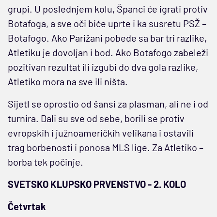
grupi. U poslednjem kolu, Španci će igrati protiv
Botafoga, a sve oči biće uprte i ka susretu PSŽ –
Botafogo. Ako Parižani pobede sa bar tri razlike,
Atletiku je dovoljan i bod. Ako Botafogo zabeleži
pozitivan rezultat ili izgubi do dva gola razlike,
Atletiko mora na sve ili ništa.
Sijetl se oprostio od šansi za plasman, ali ne i od
turnira. Dali su sve od sebe, borili se protiv
evropskih i južnoameričkih velikana i ostavili
trag borbenosti i ponosa MLS lige. Za Atletiko –
borba tek počinje.
SVETSKO KLUPSKO PRVENSTVO - 2. KOLO
Četvrtak