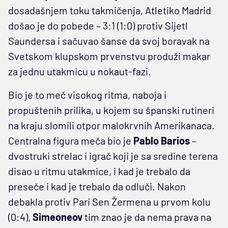
dosadašnjem toku takmičenja, Atletiko Madrid
došao je do pobede – 3:1 (1:0) protiv Sijetl
Saundersa i sačuvao šanse da svoj boravak na
Svetskom klupskom prvenstvu produži makar
za jednu utakmicu u nokaut-fazi.
Bio je to meč visokog ritma, naboja i
propuštenih prilika, u kojem su španski rutineri
na kraju slomili otpor malokrvnih Amerikanaca.
Centralna figura meča bio je
Pablo Barios
–
dvostruki strelac i igrač koji je sa sredine terena
disao u ritmu utakmice, i kad je trebalo da
preseče i kad je trebalo da odluči. Nakon
debakla protiv Pari Sen Žermena u prvom kolu
(0:4),
Simeoneov
tim znao je da nema prava na