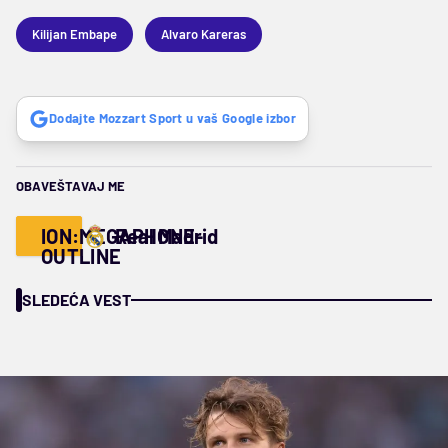
Kilijan Embape
Alvaro Kareras
Dodajte Mozzart Sport u vaš Google izbor
OBAVEŠTAVAJ ME
ION:MEGAPHONE-
Real Madrid
OUTLINE
SLEDEĆA VEST