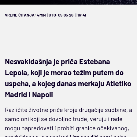
VREME ČITANJA: 4MIN | UTO. 05.05.26. | 16:41
Nesvakidašnja je priča Estebana
Lepola, koji je morao težim putem do
uspeha, a kojeg danas merkaju Atletiko
Madrid i Napoli
Različite životne priče kroje drugačije sudbine, a
samo oni koji se dovoljno trude, veruju i rade
mogu napredovati i probiti granice očekivanog,
predviđenog, a ponekad i iznenaditi sami sebe.