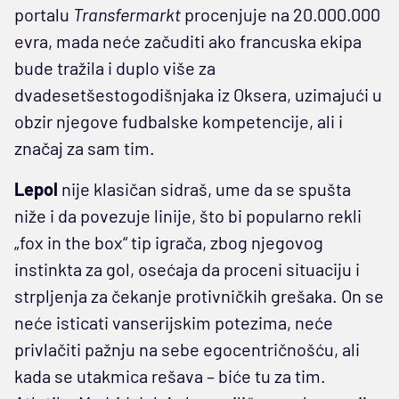
portalu
Transfermarkt
procenjuje na 20.000.000
evra, mada neće začuditi ako francuska ekipa
bude tražila i duplo više za
dvadesetšestogodišnjaka iz Oksera, uzimajući u
obzir njegove fudbalske kompetencije, ali i
značaj za sam tim.
Lepol
nije klasičan sidraš, ume da se spušta
niže i da povezuje linije, što bi popularno rekli
„fox in the box“ tip igrača, zbog njegovog
instinkta za gol, osećaja da proceni situaciju i
strpljenja za čekanje protivničkih grešaka. On se
neće isticati vanserijskim potezima, neće
privlačiti pažnju na sebe egocentričnošću, ali
kada se utakmica rešava – biće tu za tim.