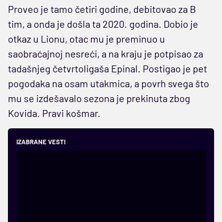
Proveo je tamo četiri godine, debitovao za B
tim, a onda je došla ta 2020. godina. Dobio je
otkaz u Lionu, otac mu je preminuo u
saobraćajnoj nesreći, a na kraju je potpisao za
tadašnjeg četvrtoligaša Epinal. Postigao je pet
pogodaka na osam utakmica, a povrh svega što
mu se izdešavalo sezona je prekinuta zbog
Kovida. Pravi košmar.
IZABRANE VESTI