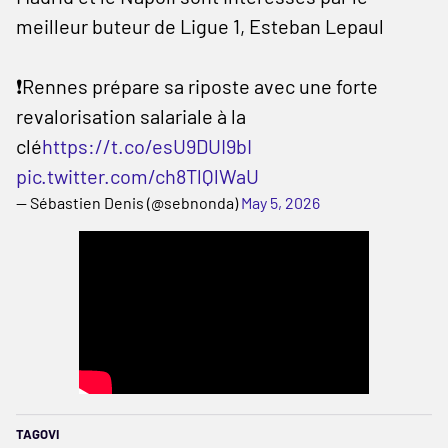
meilleur buteur de Ligue 1, Esteban Lepaul
❗️Rennes prépare sa riposte avec une forte
revalorisation salariale à la
clé
https://t.co/esU9DUI9bI
pic.twitter.com/ch8TlQlWaU
— Sébastien Denis (@sebnonda)
May 5, 2026
TAGOVI