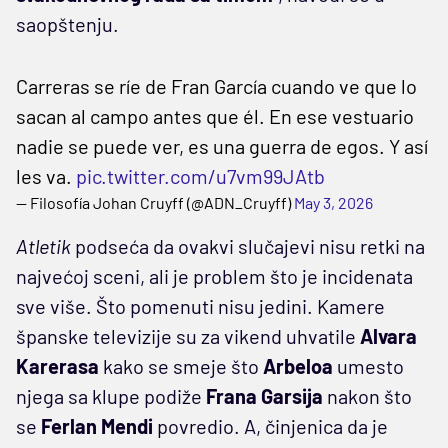
saopštenju.
Carreras se ríe de Fran García cuando ve que lo
sacan al campo antes que él. En ese vestuario
nadie se puede ver, es una guerra de egos. Y así
les va.
pic.twitter.com/u7vm99JAtb
— Filosofía Johan Cruyff (@ADN_Cruyff)
May 3, 2026
Atletik
podseća da ovakvi slučajevi nisu retki na
najvećoj sceni, ali je problem što je incidenata
sve više. Što pomenuti nisu jedini. Kamere
španske televizije su za vikend uhvatile
Alvara
Karerasa
kako se smeje što
Arbeloa
umesto
njega sa klupe podiže
Frana
Garsija
nakon što
se
Ferlan
Mendi
povredio. A, činjenica da je