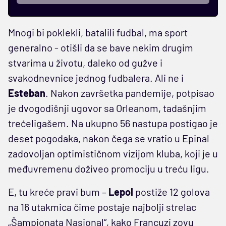
Mnogi bi poklekli, batalili fudbal, ma sport
generalno - otišli da se bave nekim drugim
stvarima u životu, daleko od gužve i
svakodnevnice jednog fudbalera. Ali ne i
Esteban
. Nakon završetka pandemije, potpisao
je dvogodišnji ugovor sa Orleanom, tadašnjim
trećeligašem. Na ukupno 56 nastupa postigao je
deset pogodaka, nakon čega se vratio u Epinal
zadovoljan optimističnom vizijom kluba, koji je u
međuvremenu doživeo promociju u treću ligu.
E, tu kreće pravi bum –
Lepol
postiže 12 golova
na 16 utakmica čime postaje najbolji strelac
„Šampionata Nasional“, kako Francuzi zovu