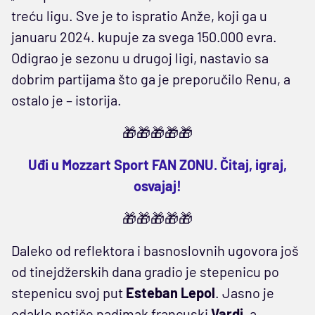
treću ligu. Sve je to ispratio Anže, koji ga u
januaru 2024. kupuje za svega 150.000 evra.
Odigrao je sezonu u drugoj ligi, nastavio sa
dobrim partijama što ga je preporučilo Renu, a
ostalo je – istorija.
🎁🎁🎁🎁🎁
Uđi u Mozzart Sport FAN ZONU. Čitaj, igraj,
osvajaj!
🎁🎁🎁🎁🎁
Daleko od reflektora i basnoslovnih ugovora još
od tinejdžerskih dana gradio je stepenicu po
stepenicu svoj put
Esteban Lepol
. Jasno je
odakle potiče nadimak francuski
Vardi
, a