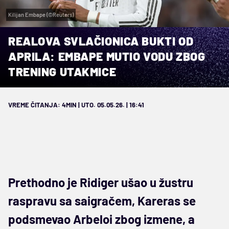
Kilijan Embape (©Reuters)
REALOVA SVLAČIONICA BUKTI OD
APRILA: EMBAPE MUTIO VODU ZBOG
TRENING UTAKMICE
VREME ČITANJA: 4MIN | UTO. 05.05.26. | 16:41
Prethodno je Ridiger ušao u žustru
raspravu sa saigračem, Kareras se
podsmevao Arbeloi zbog izmene, a