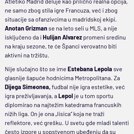
Atletiko Madrid deluje kao prilično realna opcija,
ne samo zbog stila igre Francuza, već i zbog
situacije sa ofanzivcima u madridskoj ekipi.
Anotan Grizman
se na leto seli u MLS, a nije
isključeno da i
Hulijan Alvarez
promeni sredinu
na kraju sezone, te će Španci verovatno biti
aktivni na tržištu.
Nije slučajno što se ime
Estebana Lepola
sve
glasnije šapuće hodnicima Metropolitana. Za
Dijega Simeonea,
fudbal nije igra estetike, već
igra preživljavanja, a
Lepol
je u tom sportu
diplomirao na najtežim katedrama francuskih
nižih liga. On je ona „lisica“ koja ne traži
reflektore, već grešku. U svetu gde mladi talenti
često izgore u sopstvenom ubeđenju da su