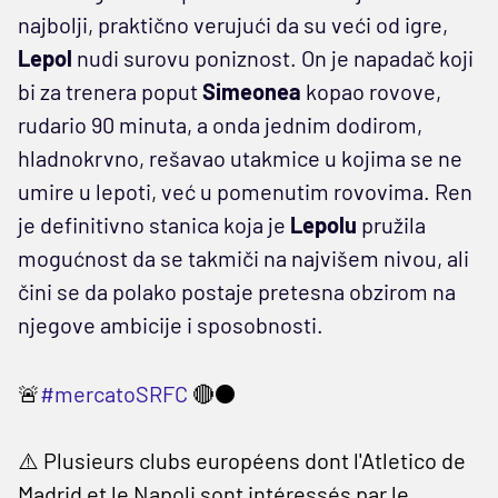
najbolji, praktično verujući da su veći od igre,
Lepol
nudi surovu poniznost. On je napadač koji
bi za trenera poput
Simeonea
kopao rovove,
rudario 90 minuta, a onda jednim dodirom,
hladnokrvno, rešavao utakmice u kojima se ne
umire u lepoti, već u pomenutim rovovima. Ren
je definitivno stanica koja je
Lepolu
pružila
mogućnost da se takmiči na najvišem nivou, ali
čini se da polako postaje pretesna obzirom na
njegove ambicije i sposobnosti.
🚨
#mercatoSRFC
🔴⚫️
⚠️ Plusieurs clubs européens dont l'Atletico de
Madrid et le Napoli sont intéressés par le