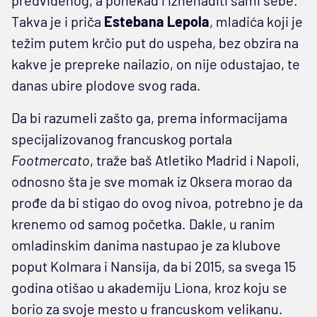
Takva je i priča
Estebana Lepola
, mladića koji je
težim putem krčio put do uspeha, bez obzira na
kakve je prepreke nailazio, on nije odustajao, te
danas ubire plodove svog rada.
Da bi razumeli zašto ga, prema informacijama
specijalizovanog francuskog portala
Footmercato
, traže baš Atletiko Madrid i Napoli,
odnosno šta je sve momak iz Oksera morao da
prođe da bi stigao do ovog nivoa, potrebno je da
krenemo od samog početka. Dakle, u ranim
omladinskim danima nastupao je za klubove
poput Kolmara i Nansija, da bi 2015, sa svega 15
godina otišao u akademiju Liona, kroz koju se
borio za svoje mesto u francuskom velikanu.