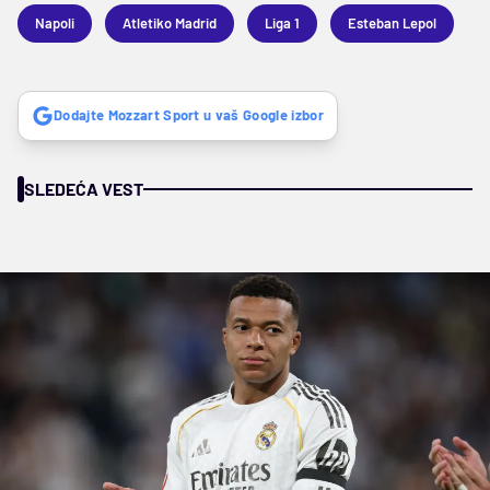
Napoli
Atletiko Madrid
Liga 1
Esteban Lepol
Dodajte Mozzart Sport u vaš Google izbor
SLEDEĆA VEST