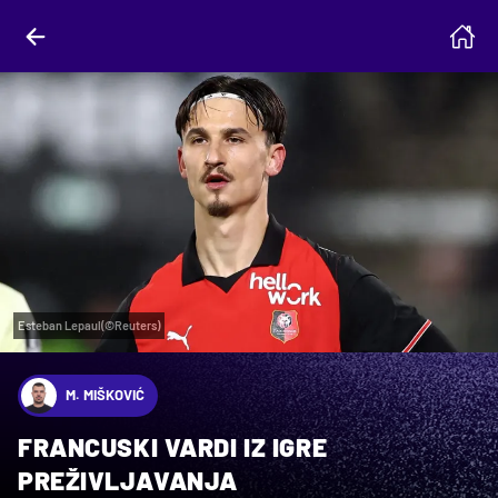
Esteban Lepaul(©Reuters)
M. MIŠKOVIĆ
FRANCUSKI VARDI IZ IGRE
PREŽIVLJAVANJA