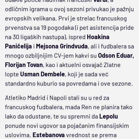
odličnim igrama u ovoj sezoni privukao je pažnju
evropskih velikana. Prvi je strelac francuskog
prvenstva sa 19 pogodaka (i pet asistencija pride
na 30 ligaških nastupa), ispred
Hoakina
Paničelija
i
Mejsona Grindvuda
, ali i fudbalera sa
mnogo ozbiljnijim CV-jem kakvi su
Odson Eduar,
Florijan Tovan
, kao i aktuelni osvajač Zlatne
lopte
Usman Dembele
, koji je sada već
standardno kuburio sa povredama i ove sezone.
Atletiko Madrid i Napoli stali su u red za
francuskog fudbalera, mada Ren ne planira tako
lako da odustane, te su spremni da
Lepolu
ponude novi ugovor sa pojačanim finansijskim
uslovima.
Estebanova
vrednost se prema