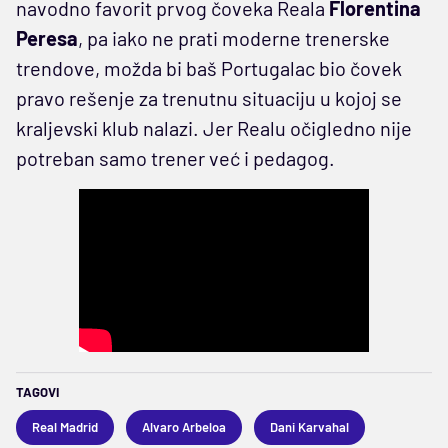
navodno favorit prvog čoveka Reala
Florentina
Peresa
, pa iako ne prati moderne trenerske
trendove, možda bi baš Portugalac bio čovek
pravo rešenje za trenutnu situaciju u kojoj se
kraljevski klub nalazi. Jer Realu očigledno nije
potreban samo trener već i pedagog.
TAGOVI
Real Madrid
Alvaro Arbeloa
Dani Karvahal