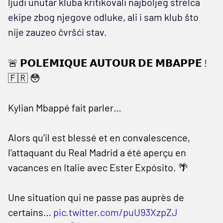
ljudi unutar kluba kritikovali najboljeg strelca
ekipe zbog njegove odluke, ali i sam klub što
nije zauzeo čvršći stav.
🚨 𝗣𝗢𝗟𝗘́𝗠𝗜𝗤𝗨𝗘 𝗔𝗨𝗧𝗢𝗨𝗥 𝗗𝗘 𝗠𝗕𝗔𝗣𝗣𝗘́ !
🇫🇷 😳
Kylian Mbappé fait parler…
Alors qu’il est blessé et en convalescence,
l’attaquant du Real Madrid a été aperçu en
vacances en Italie avec Ester Expósito. 🌴
Une situation qui ne passe pas auprès de
certains…
pic.twitter.com/puU93XzpZJ