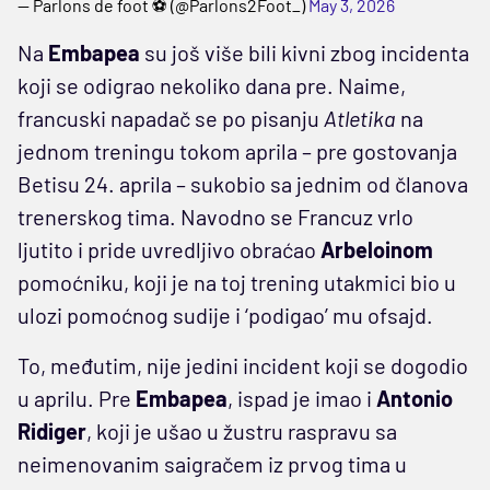
— Parlons de foot ⚽ (@Parlons2Foot_)
May 3, 2026
Na
Embapea
su još više bili kivni zbog incidenta
koji se odigrao nekoliko dana pre. Naime,
francuski napadač se po pisanju
Atletika
na
jednom treningu tokom aprila – pre gostovanja
Betisu 24. aprila – sukobio sa jednim od članova
trenerskog tima. Navodno se Francuz vrlo
ljutito i pride uvredljivo obraćao
Arbeloinom
pomoćniku, koji je na toj trening utakmici bio u
ulozi pomoćnog sudije i ‘podigao’ mu ofsajd.
To, međutim, nije jedini incident koji se dogodio
u aprilu. Pre
Embapea
, ispad je imao i
Antonio
Ridiger
, koji je ušao u žustru raspravu sa
neimenovanim saigračem iz prvog tima u