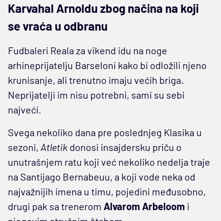
Karvahal Arnoldu zbog načina na koji
se vraća u odbranu
Fudbaleri Reala za vikend idu na noge
arhineprijatelju Barseloni kako bi odložili njeno
krunisanje, ali trenutno imaju većih briga.
Neprijatelji im nisu potrebni, sami su sebi
najveći.
Svega nekoliko dana pre poslednjeg Klasika u
sezoni,
Atletik
donosi insajdersku priču o
unutrašnjem ratu koji već nekoliko nedelja traje
na Santijago Bernabeuu, a koji vode neka od
najvažnijih imena u timu, pojedini međusobno,
drugi pak sa trenerom
Alvarom
Arbeloom
i
njegovim stručnim štabom.