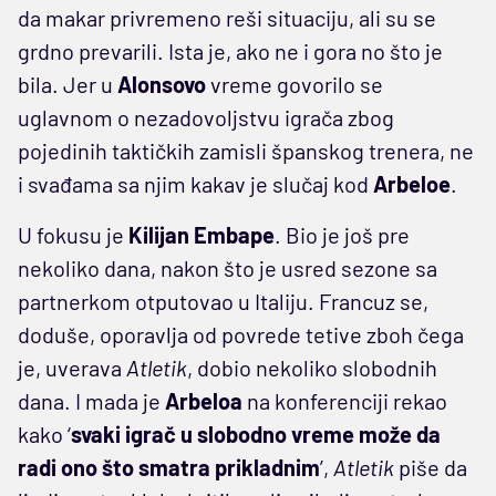
da makar privremeno reši situaciju, ali su se
grdno prevarili. Ista je, ako ne i gora no što je
bila. Jer u
Alonsovo
vreme govorilo se
uglavnom o nezadovoljstvu igrača zbog
pojedinih taktičkih zamisli španskog trenera, ne
i svađama sa njim kakav je slučaj kod
Arbeloe
.
U fokusu je
Kilijan
Embape
. Bio je još pre
nekoliko dana, nakon što je usred sezone sa
partnerkom otputovao u Italiju. Francuz se,
doduše, oporavlja od povrede tetive zboh čega
je, uverava
Atletik
, dobio nekoliko slobodnih
dana. I mada je
Arbeloa
na konferenciji rekao
kako ‘
svaki igrač u slobodno vreme može da
radi ono što smatra prikladnim
’,
Atletik
piše da